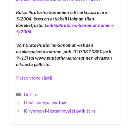
Katso Puutarha-Sanomien lehtiarkistosta nro
5/2004, jossa on artikkeli Holman tilan
koneketjusta:
Linkki:Puutarha-Sanomat numero
5/2004
Voit tilata Puutarha-Sanomat –lehden
asiakaspalvelustamme, puh. 010 387 0880 (ark.
9–15) tai www.puutarha-sanomat.net -sivuston
oikeasta palkista.
Katso video tästä
Kategoriat
Uutiset
Hevi-kauppa osataan
K-ryhmän Mestarimyyjät palkittiin