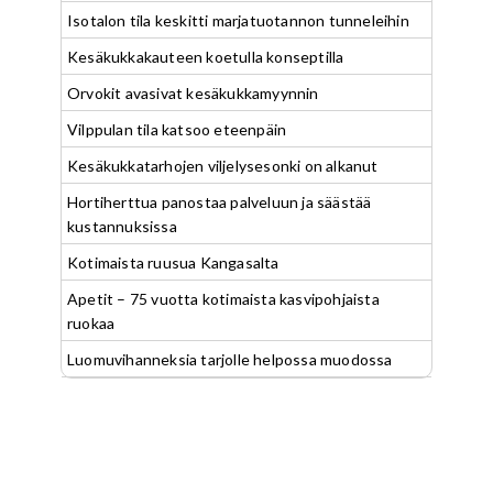
Isotalon tila keskitti marjatuotannon tunneleihin
Kesäkukkakauteen koetulla konseptilla
Orvokit avasivat kesäkukkamyynnin
Vilppulan tila katsoo eteenpäin
Kesäkukkatarhojen viljelysesonki on alkanut
Hortiherttua panostaa palveluun ja säästää
kustannuksissa
Kotimaista ruusua Kangasalta
Apetit – 75 vuotta kotimaista kasvipohjaista
ruokaa
Luomuvihanneksia tarjolle helpossa muodossa