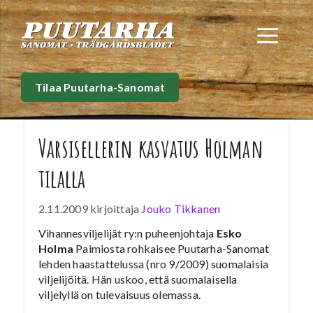
Siirry
sisältöön
Val
Tilaa Puutarha-Sanomat
Varsisellerin kasvatus Holman
tilalla
2.11.2009
kirjoittaja
Jouko Tikkanen
Vihannesviljelijät ry:n puheenjohtaja
Esko
Holma
Paimiosta rohkaisee Puutarha-Sanomat
lehden haastattelussa (nro 9/2009) suomalaisia
viljelijöitä. Hän uskoo, että suomalaisella
viljelyllä on tulevaisuus olemassa.