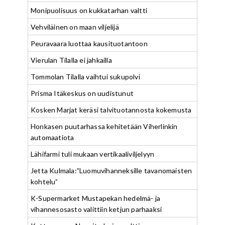
Monipuolisuus on kukkatarhan valtti
Vehviläinen on maan viljelijä
Peuravaara luottaa kausituotantoon
Vierulan Tilalla ei jahkailla
Tommolan Tilalla vaihtui sukupolvi
Prisma Itäkeskus on uudistunut
Kosken Marjat keräsi talvituotannosta kokemusta
Honkasen puutarhassa kehitetään Viherlinkin
automaatiota
Lähifarmi tuli mukaan vertikaaliviljelyyn
Jetta Kulmala:”Luomuvihanneksille tavanomaisten
kohtelu”
K-Supermarket Mustapekan hedelmä- ja
vihannesosasto valittiin ketjun parhaaksi