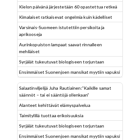
Kielon päivänä järjestetään 60 opastettua retkeä
Kimalaiset ratkaisevat ongelmia kuin kädelliset
Varsinais-Suomeen istutettiin persikoita ja
aprikooseja
Aurinkopuiston lampaat saavat rinnalleen
mehiläiset
Syrjälät tukeutuvat biologiseen torjuntaan
Ensimmäiset Suonenjoen mansikat myytiin vapuksi
Salaatinviljelijä Juha Rautiainen:”Kaikille samat
säännöt – tai ei sääntöjä ollenkaan”
Alanteet kehittävät elämyspalvelua
Taimityllilä tuottaa erikoisuuksia
Syrjälät tukeutuvat biologiseen torjuntaan
Ensimmäiset Suonenjoen mansikat myytiin vapuksi