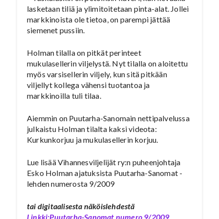
lasketaan tiliä ja ylimitoitetaan pinta-alat. Jollei
markkinoista ole tietoa, on parempi jättää
siemenet pussiin.
Holman tilalla on pitkät perinteet
mukulasellerin viljelystä. Nyt tilalla on aloitettu
myös varsisellerin viljely, kun sitä pitkään
viljellyt kollega vähensi tuotantoa ja
markkinoilla tuli tilaa.
Aiemmin on Puutarha-Sanomain nettipalvelussa
julkaistu Holman tilalta kaksi videota:
Kurkunkorjuu ja mukulasellerin korjuu.
Lue lisää Vihannesviljelijät ry:n puheenjohtaja
Esko Holman ajatuksista Puutarha-Sanomat -
lehden numerosta 9/2009
tai digitaalisesta näköislehdestä
Linkki:Puutarha-Sanomat numero 9/2009