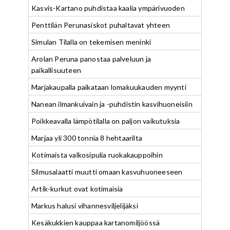
Kasvis-Kartano puhdistaa kaalia ympärivuoden
Penttilän Perunasiskot puhaltavat yhteen
Simulan Tilalla on tekemisen meninki
Arolan Peruna panostaa palveluun ja
paikallisuuteen
Marjakaupalla paikataan lomakuukauden myynti
Nanean ilmankuivain ja -puhdistin kasvihuoneisiin
Poikkeavalla lämpötilalla on paljon vaikutuksia
Marjaa yli 300 tonnia 8 hehtaarilta
Kotimaista valkosipulia ruokakauppoihin
Silmusalaatti muutti omaan kasvuhuoneeseen
Artik-kurkut ovat kotimaisia
Markus halusi vihannesviljelijäksi
Kesäkukkien kauppaa kartanomiljöössä