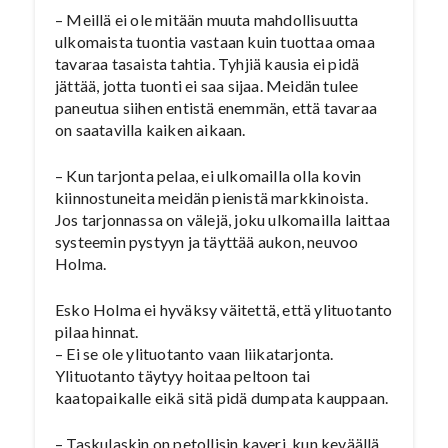
– Meillä ei ole mitään muuta mahdollisuutta
ulkomaista tuontia vastaan kuin tuottaa omaa
tavaraa tasaista tahtia. Tyhjiä kausia ei pidä
jättää, jotta tuonti ei saa sijaa. Meidän tulee
paneutua siihen entistä enemmän, että tavaraa
on saatavilla kaiken aikaan.
– Kun tarjonta pelaa, ei ulkomailla olla kovin
kiinnostuneita meidän pienistä markkinoista.
Jos tarjonnassa on välejä, joku ulkomailla laittaa
systeemin pystyyn ja täyttää aukon, neuvoo
Holma.
Esko Holma ei hyväksy väitettä, että ylituotanto
pilaa hinnat.
– Ei se ole ylituotanto vaan liikatarjonta.
Ylituotanto täytyy hoitaa peltoon tai
kaatopaikalle eikä sitä pidä dumpata kauppaan.
– Taskulaskin on petollisin kaveri, kun keväällä