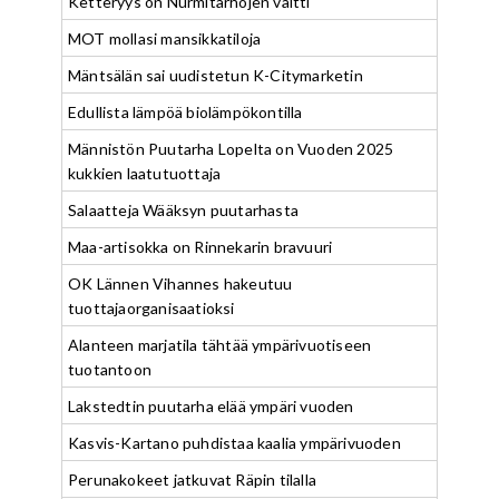
Ketteryys on Nurmitarhojen valtti
MOT mollasi mansikkatiloja
Mäntsälän sai uudistetun K-Citymarketin
Edullista lämpöä biolämpökontilla
Männistön Puutarha Lopelta on Vuoden 2025
kukkien laatutuottaja
Salaatteja Wääksyn puutarhasta
Maa-artisokka on Rinnekarin bravuuri
OK Lännen Vihannes hakeutuu
tuottajaorganisaatioksi
Alanteen marjatila tähtää ympärivuotiseen
tuotantoon
Lakstedtin puutarha elää ympäri vuoden
Kasvis-Kartano puhdistaa kaalia ympärivuoden
Perunakokeet jatkuvat Räpin tilalla