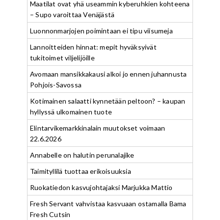
Maatilat ovat yhä useammin kyberuhkien kohteena
– Supo varoittaa Venäjästä
Luonnonmarjojen poimintaan ei tipu viisumeja
Lannoitteiden hinnat: mepit hyväksyivät
tukitoimet viljelijöille
Avomaan mansikkakausi alkoi jo ennen juhannusta
Pohjois-Savossa
Kotimainen salaatti kynnetään peltoon? – kaupan
hyllyssä ulkomainen tuote
Elintarvikemarkkinalain muutokset voimaan
22.6.2026
Annabelle on halutin perunalajike
Taimityllilä tuottaa erikoisuuksia
Ruokatiedon kasvujohtajaksi Marjukka Mattio
Fresh Servant vahvistaa kasvuaan ostamalla Bama
Fresh Cutsin