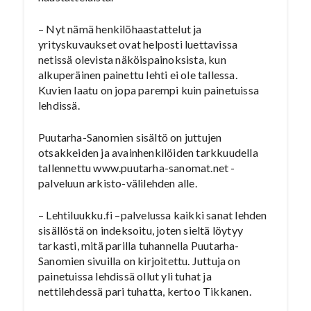
– Nyt nämä henkilöhaastattelut ja
yrityskuvaukset ovat helposti luettavissa
netissä olevista näköispainoksista, kun
alkuperäinen painettu lehti ei ole tallessa.
Kuvien laatu on jopa parempi kuin painetuissa
lehdissä.
Puutarha-Sanomien sisältö on juttujen
otsakkeiden ja avainhenkilöiden tarkkuudella
tallennettu www.puutarha-sanomat.net -
palveluun arkisto-välilehden alle.
– Lehtiluukku.fi –palvelussa kaikki sanat lehden
sisällöstä on indeksoitu, joten sieltä löytyy
tarkasti, mitä parilla tuhannella Puutarha-
Sanomien sivuilla on kirjoitettu. Juttuja on
painetuissa lehdissä ollut yli tuhat ja
nettilehdessä pari tuhatta, kertoo Tikkanen.