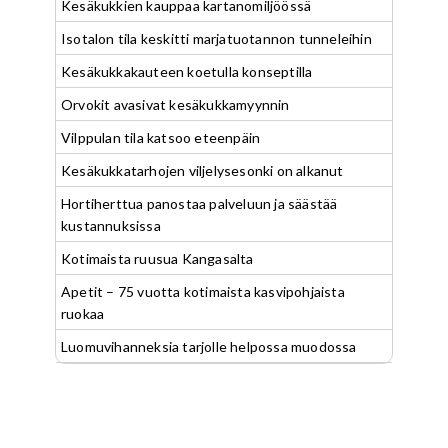
Kesäkukkien kauppaa kartanomiljöössä
Isotalon tila keskitti marjatuotannon tunneleihin
Kesäkukkakauteen koetulla konseptilla
Orvokit avasivat kesäkukkamyynnin
Vilppulan tila katsoo eteenpäin
Kesäkukkatarhojen viljelysesonki on alkanut
Hortiherttua panostaa palveluun ja säästää
kustannuksissa
Kotimaista ruusua Kangasalta
Apetit – 75 vuotta kotimaista kasvipohjaista
ruokaa
Luomuvihanneksia tarjolle helpossa muodossa