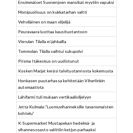
Ensimmäiset Suonenjoen mansikat myytiin vapuksi
Monipuolisuus on kukkatarhan valtti
Vehviläinen on maan viljelijä
Peuravaara luottaa kausituotantoon
Vierulan Tilalla ei jahkailla
Tommolan Tilalla vaihtui sukupolvi
Prisma Itäkeskus on uudistunut
Kosken Marjat keräsi talvituotannosta kokemusta
Honkasen puutarhassa kehitetään Viherlinkin
automaatiota
Lähifarmi tuli mukaan vertikaaliviljelyyn
Jetta Kulmala:”Luomuvihanneksille tavanomaisten
kohtelu”
K-Supermarket Mustapekan hedelmä- ja
vihannesosasto valittiin ketjun parhaaksi