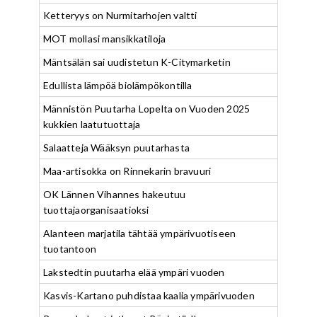
Ketteryys on Nurmitarhojen valtti
MOT mollasi mansikkatiloja
Mäntsälän sai uudistetun K-Citymarketin
Edullista lämpöä biolämpökontilla
Männistön Puutarha Lopelta on Vuoden 2025
kukkien laatutuottaja
Salaatteja Wääksyn puutarhasta
Maa-artisokka on Rinnekarin bravuuri
OK Lännen Vihannes hakeutuu
tuottajaorganisaatioksi
Alanteen marjatila tähtää ympärivuotiseen
tuotantoon
Lakstedtin puutarha elää ympäri vuoden
Kasvis-Kartano puhdistaa kaalia ympärivuoden