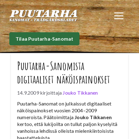
Siirry
sisältöön
Val
Tilaa Puutarha-Sanomat
Puutarha-Sanomista
digitaaliset näköispainokset
14.9.2009
kirjoittaja
Jouko Tikkanen
Puutarha-Sanomat on julkaissut digitaaliset
näköispainokset vuosien 2004–2009
numeroista. Päätoimittaja
Jouko Tikkanen
kertoo, että lukijoilta on tullut paljon kyselyitä
vanhoissa lehdissä olleista mielenkiintoisista
haastatteluista.