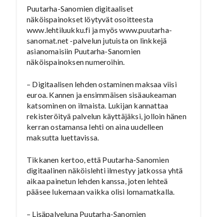
Puutarha-Sanomien digitaaliset
näköispainokset löytyvät osoitteesta
www.lehtiluukku.fi ja myös www.puutarha-
sanomat.net -palvelun jutuista on linkkejä
asianomaisiin Puutarha-Sanomien
näköispainoksen numeroihin.
– Digitaalisen lehden ostaminen maksaa viisi
euroa. Kannen ja ensimmäisen sisäaukeaman
katsominen on ilmaista. Lukijan kannattaa
rekisteröityä palvelun käyttäjäksi, jolloin hänen
kerran ostamansa lehti on aina uudelleen
maksutta luettavissa.
Tikkanen kertoo, että Puutarha-Sanomien
digitaalinen näköislehti ilmestyy jatkossa yhtä
aikaa painetun lehden kanssa, joten lehteä
pääsee lukemaan vaikka olisi lomamatkalla.
– Lisäpalveluna Puutarha-Sanomien