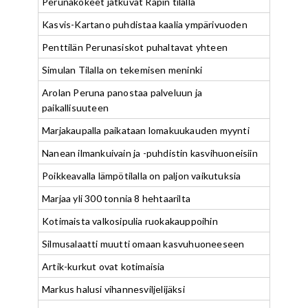
Perunakokeet jatkuvat Räpin tilalla
Kasvis-Kartano puhdistaa kaalia ympärivuoden
Penttilän Perunasiskot puhaltavat yhteen
Simulan Tilalla on tekemisen meninki
Arolan Peruna panostaa palveluun ja
paikallisuuteen
Marjakaupalla paikataan lomakuukauden myynti
Nanean ilmankuivain ja -puhdistin kasvihuoneisiin
Poikkeavalla lämpötilalla on paljon vaikutuksia
Marjaa yli 300 tonnia 8 hehtaarilta
Kotimaista valkosipulia ruokakauppoihin
Silmusalaatti muutti omaan kasvuhuoneeseen
Artik-kurkut ovat kotimaisia
Markus halusi vihannesviljelijäksi