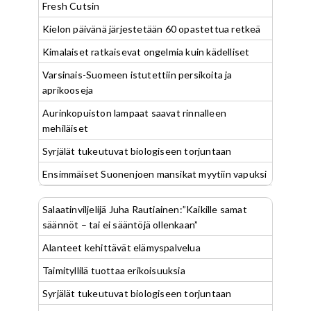
Fresh Cutsin
Kielon päivänä järjestetään 60 opastettua retkeä
Kimalaiset ratkaisevat ongelmia kuin kädelliset
Varsinais-Suomeen istutettiin persikoita ja
aprikooseja
Aurinkopuiston lampaat saavat rinnalleen
mehiläiset
Syrjälät tukeutuvat biologiseen torjuntaan
Ensimmäiset Suonenjoen mansikat myytiin vapuksi
Salaatinviljelijä Juha Rautiainen:”Kaikille samat
säännöt – tai ei sääntöjä ollenkaan”
Alanteet kehittävät elämyspalvelua
Taimityllilä tuottaa erikoisuuksia
Syrjälät tukeutuvat biologiseen torjuntaan