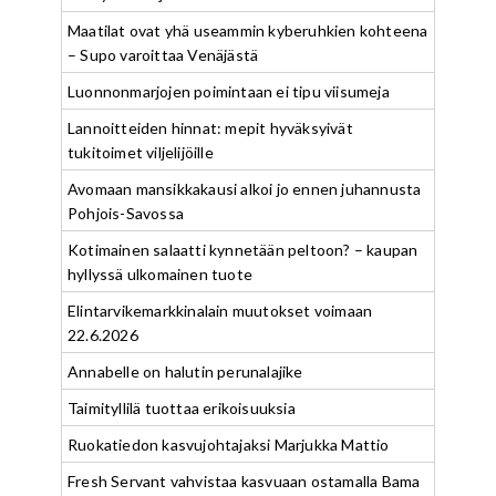
Maatilat ovat yhä useammin kyberuhkien kohteena
– Supo varoittaa Venäjästä
Luonnonmarjojen poimintaan ei tipu viisumeja
Lannoitteiden hinnat: mepit hyväksyivät
tukitoimet viljelijöille
Avomaan mansikkakausi alkoi jo ennen juhannusta
Pohjois-Savossa
Kotimainen salaatti kynnetään peltoon? – kaupan
hyllyssä ulkomainen tuote
Elintarvikemarkkinalain muutokset voimaan
22.6.2026
Annabelle on halutin perunalajike
Taimityllilä tuottaa erikoisuuksia
Ruokatiedon kasvujohtajaksi Marjukka Mattio
Fresh Servant vahvistaa kasvuaan ostamalla Bama