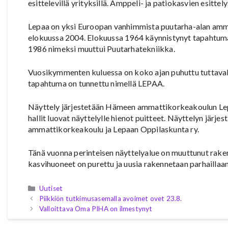
esittelevillä yrityksillä. Amppeli- ja patiokasvien esitte
Lepaa on yksi Euroopan vanhimmista puutarha-alan ammatt
elokuussa 2004. Elokuussa 1964 käynnistynyt tapahtuma 
1986 nimeksi muuttui Puutarhatekniikka.
Vuosikymmenten kuluessa on koko ajan puhuttu tuttavall
tapahtuma on tunnettu nimellä LEPAA.
Näyttely järjestetään Hämeen ammattikorkeakoulun Lepa
hallit luovat näyttelylle hienot puitteet. Näyttelyn järj
ammattikorkeakoulu ja Lepaan Oppilaskunta ry.
Tänä vuonna perinteisen näyttelyalue on muuttunut rake
kasvihuoneet on purettu ja uusia rakennetaan parhaillaan
Kategoriat
Uutiset
Piikkiön tutkimusasemalla avoimet ovet 23.8.
Valloittava Oma PIHA on ilmestynyt