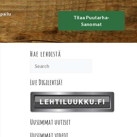
lpailu
Tilaa Puutarha-
Sanomat
Hae lehdistä
Lue Digilehtiä!
Uusimmat uutiset
Uusimmat videot