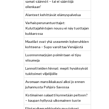
samat säännöt – tai ei sääntöjä
ollenkaan”
Alanteet kehittävät elämyspalvelua
Varhaisperunantuottajat:
Kuluttajahintojen nousu ei näy tuottajan
kukkarossa
Maatilat ovat yhä useammin kyberuhkien
kohteena – Supo varoittaa Venäjästä
Luonnonmarjojen poimintaan ei tipu
viisumeja
Lannoitteiden hinnat: mepit hyväksyivät
tukitoimet viljelijöille
Avomaan mansikkakausi alkoi jo ennen
juhannusta Pohjois-Savossa
Kotimainen salaatti kynnetään peltoon?
– kaupan hyllyssä ulkomainen tuote
Elintarvikemarkkinalain muutokset