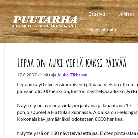
Siirry
sisältöön
Etusivu
Uutiset
Hevi-kilpailu
Lepaa on auki vielä kaksi päivää
17.8.2007
kirjoittaja
Jouko Tikkanen
Lepaan näyttelyn ensimmäisenä päivänä yleisöä oli run
päivään oli 500 henkilöä, kertoo näyttelypäällikkö
Jyrki
Näyttely on avoinna vielä perjantaina ja lauantaina 17. –
pohjoispuolella Hattulan kunnassa. Ajoaika on Helsingist
Kokonaiskävijämääräksi odotetaan 8000 henkeä.
Näyttelyssä on 130 näyttelyasettajaa. Eniten pinta-alaa 