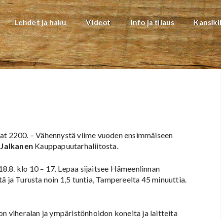
Lehdet ja haku
Videot
Info ja tilaus
Kansiki
saat 2200. – Vähennystä viime vuoden ensimmäiseen
 Jalkanen
Kauppapuutarhaliitosta.
 18.8. klo 10 – 17. Lepaa sijaitsee Hämeenlinnan
ä ja Turusta noin 1,5 tuntia, Tampereelta 45 minuuttia.
on viheralan ja ympäristönhoidon koneita ja laitteita