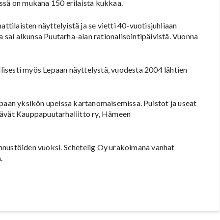
lyssä on mukana 150 erilaista kukkaa.
ilaisten näyttelyistä ja se vietti 40-vuotisjuhliaan
sai alkunsa Puutarha-alan rationalisointipäivistä. Vuonna
isesti myös Lepaan näyttelystä, vuodesta 2004 lähtien
an yksikön upeissa kartanomaisemissa. Puistot ja useat
estävät Kauppapuutarhaliitto ry, Hämeen
nnustöiden vuoksi. Schetelig Oy urakoimana vanhat
.