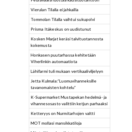
Vierulan Tilalla ei jahkailla
Tommolan Tilalla vaihtui sukupolvi
Prisma Itäkeskus on uudistunut
Kosken Marjat keräsi talvituotannosta
kokemusta
Honkasen puutarhassa kehitetään
Viherlinkin automaatiota
Lähifarmi tuli mukaan vertikaaliviljelyyn
Jetta Kulmala:”Luomuvihanneksille
tavanomaisten kohtelu”
K-Supermarket Mustapekan hedelmä- ja
vihannesosasto valittiin ketjun parhaaksi
Ketteryys on Nurmitarhojen valtti
MOT mollasi mansikkatiloja