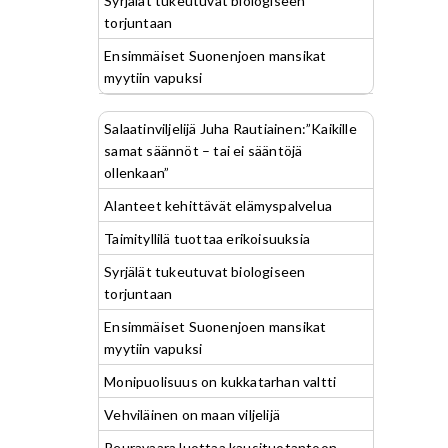
Syrjälät tukeutuvat biologiseen
torjuntaan
Ensimmäiset Suonenjoen mansikat
myytiin vapuksi
Salaatinviljelijä Juha Rautiainen:”Kaikille
samat säännöt – tai ei sääntöjä
ollenkaan”
Alanteet kehittävät elämyspalvelua
Taimityllilä tuottaa erikoisuuksia
Syrjälät tukeutuvat biologiseen
torjuntaan
Ensimmäiset Suonenjoen mansikat
myytiin vapuksi
Monipuolisuus on kukkatarhan valtti
Vehviläinen on maan viljelijä
Peuravaara luottaa kausituotantoon