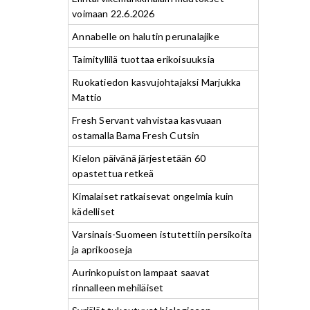
voimaan 22.6.2026
Annabelle on halutin perunalajike
Taimityllilä tuottaa erikoisuuksia
Ruokatiedon kasvujohtajaksi Marjukka
Mattio
Fresh Servant vahvistaa kasvuaan
ostamalla Bama Fresh Cutsin
Kielon päivänä järjestetään 60
opastettua retkeä
Kimalaiset ratkaisevat ongelmia kuin
kädelliset
Varsinais-Suomeen istutettiin persikoita
ja aprikooseja
Aurinkopuiston lampaat saavat
rinnalleen mehiläiset