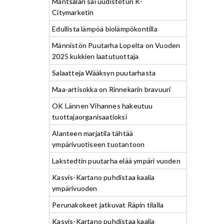
Mäntsälän sai uudistetun K-
Citymarketin
Edullista lämpöä biolämpökontilla
Männistön Puutarha Lopelta on Vuoden
2025 kukkien laatutuottaja
Salaatteja Wääksyn puutarhasta
Maa-artisokka on Rinnekarin bravuuri
OK Lännen Vihannes hakeutuu
tuottajaorganisaatioksi
Alanteen marjatila tähtää
ympärivuotiseen tuotantoon
Lakstedtin puutarha elää ympäri vuoden
Kasvis-Kartano puhdistaa kaalia
ympärivuoden
Perunakokeet jatkuvat Räpin tilalla
Kasvis-Kartano puhdistaa kaalia