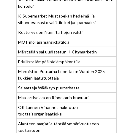
kohtelu”
K-Supermarket Mustapekan hedelmä- ja
vihannesosasto valittiin ketjun parhaaksi
Ketteryys on Nurmitarhojen valtti
MOT mollasi mansikkatiloja
Mäntsälän sai uudistetun K-Citymarketin
Edullista lämpöä biolämpökontilla
Männistön Puutarha Lopelta on Vuoden 2025
kukkien laatutuottaja
Salaatteja Wääksyn puutarhasta
Maa-artisokka on Rinnekarin bravuuri
OK Lännen Vihannes hakeutuu
tuottajaorganisaatioksi
Alanteen marjatila tähtää ympärivuotiseen
tuotantoon