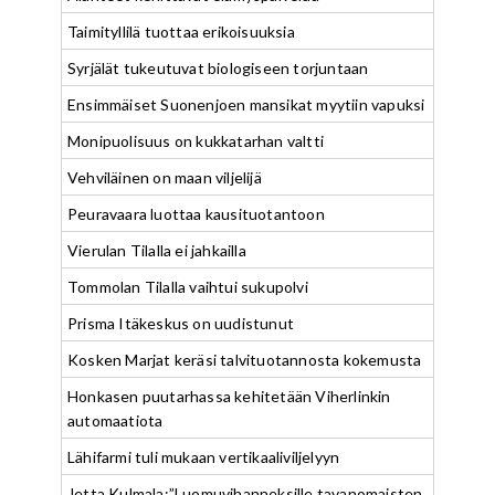
Taimityllilä tuottaa erikoisuuksia
Syrjälät tukeutuvat biologiseen torjuntaan
Ensimmäiset Suonenjoen mansikat myytiin vapuksi
Monipuolisuus on kukkatarhan valtti
Vehviläinen on maan viljelijä
Peuravaara luottaa kausituotantoon
Vierulan Tilalla ei jahkailla
Tommolan Tilalla vaihtui sukupolvi
Prisma Itäkeskus on uudistunut
Kosken Marjat keräsi talvituotannosta kokemusta
Honkasen puutarhassa kehitetään Viherlinkin
automaatiota
Lähifarmi tuli mukaan vertikaaliviljelyyn
Jetta Kulmala:”Luomuvihanneksille tavanomaisten