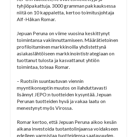
tyhjiöpakattuja. 3000 gramman pakkauksessa
niitä on 10 kappaletta, kertoo toimitusjohtaja
Alf-Håkan Romar.
Jepuan Peruna on viime vuosina keskittynyt
toimintansa vakiinnuttamiseen. Määrätietoinen
profiloituminen markkinoilla yhdistettynä
asiakaslähtöiseen markkinointistrategiaan on
tuottanut tulosta ja kasvattanut yhtiön
toimintaa, toteaa Romar.
– Ruotsiin suuntautuvan viennin
myyntikonseptin muutos on ilahduttavasti
lisännyt JEPO:n tuotteiden kysyntää. Jepuan
Perunan tuotteiden hyvä ja vakaa laatu on
menestynyt myös Virossa.
Romar kertoo, että Jepuan Peruna aikoo kesän
aikana investoida tuotantolinjaansa voidakseen
edelleen varmistaa tuotteidensa saatavuuden,