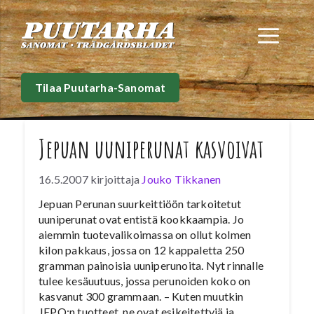
Siirry
sisältöön
Val
Tilaa Puutarha-Sanomat
Jepuan uuniperunat kasvoivat
16.5.2007
kirjoittaja
Jouko Tikkanen
Jepuan Perunan suurkeittiöön tarkoitetut
uuniperunat ovat entistä kookkaampia. Jo
aiemmin tuotevalikoimassa on ollut kolmen
kilon pakkaus, jossa on 12 kappaletta 250
gramman painoisia uuniperunoita. Nyt rinnalle
tulee kesäuutuus, jossa perunoiden koko on
kasvanut 300 grammaan. – Kuten muutkin
JEPO:n tuotteet, ne ovat esikeitettyjä ja