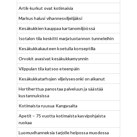
Artik-kurkut ovat kotimaisia
Markus halusi vihannesviljelijäksi
Kesäkukkien kauppaa kartanomiljöössä
Isotalon tila keskitti marjatuotannon tunneleihin
Kesäkukkakauteen koetulla konseptilla
Orvokit avasivat kesäkukkamyynnin
Vilppulan tila katsoo eteenpäin
Kesäkukkatarhojen viljelysesonki on alkanut
Hortiherttua panostaa palveluun ja säästää
kustannuksissa
Kotimaista ruusua Kangasalta
Apetit – 75 vuotta kotimaista kasvipohjaista
ruokaa
Luomuvihanneksia tarjolle helpossa muodossa