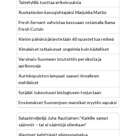
Taimityllilä tuottaa erikoisuuksia
Ruokatiedon kasvujohtajaksi Marjukka Mattio
Fresh Servant vahvistaa kasvuaan ostamalla Bama
Fresh Cutsin
Kielon päivänä järjestetään 60 opastettua retkeä
Kimalaiset ratkaisevat ongelmia kuin kädelliset
Varsinais-Suomeen istutettiin persikoita ja
aprikooseja
Aurinkopuiston lampaat saavat rinnalleen
mehiläiset
Syrjälät tukeutuvat biologiseen torjuntaan
Ensimmäiset Suonenjoen mansikat myytiin vapuksi
Salaatinviljelijä Juha Rautiainen:”Kaikille samat
säännöt – tai ei sääntöjä ollenkaan”
Alanteet kehittävät elämyspalvelua