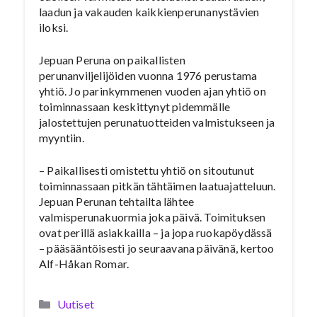
laadun ja vakauden kaikkienperunanystävien
iloksi.
Jepuan Peruna on paikallisten
perunanviljelijöiden vuonna 1976 perustama
yhtiö. Jo parinkymmenen vuoden ajan yhtiö on
toiminnassaan keskittynyt pidemmälle
jalostettujen perunatuotteiden valmistukseen ja
myyntiin.
– Paikallisesti omistettu yhtiö on sitoutunut
toiminnassaan pitkän tähtäimen laatuajatteluun.
Jepuan Perunan tehtailta lähtee
valmisperunakuormia joka päivä. Toimituksen
ovat perillä asiakkailla – ja jopa ruokapöydässä
– pääsääntöisesti jo seuraavana päivänä, kertoo
Alf-Håkan Romar.
Kategoriat
Uutiset