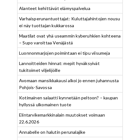
Alanteet kehittävät elämyspalvelua
Varhaisperunantuottajat: Kuluttajahintojen nousu
ei näy tuottajan kukkarossa
Maatilat ovat yhä useammin kyberuhkien kohteena
– Supo varoittaa Venäjästä
Luonnonmarjojen poimintaan ei tipu viisumeja
Lannoitteiden hinnat: mepit hyväksyivät
tukitoimet viljelijöille
Avomaan mansikkakausi alkoi jo ennen juhannusta
Pohjois-Savossa
Kotimainen salaatti kynnetään peltoon? – kaupan
hyllyssä ulkomainen tuote
Elintarvikemarkkinalain muutokset voimaan
22.6.2026
Annabelle on halutin perunalajike