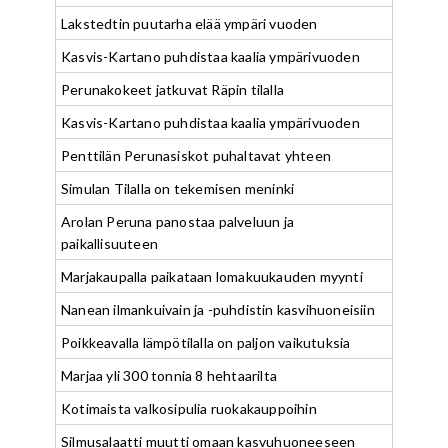
Lakstedtin puutarha elää ympäri vuoden
Kasvis-Kartano puhdistaa kaalia ympärivuoden
Perunakokeet jatkuvat Räpin tilalla
Kasvis-Kartano puhdistaa kaalia ympärivuoden
Penttilän Perunasiskot puhaltavat yhteen
Simulan Tilalla on tekemisen meninki
Arolan Peruna panostaa palveluun ja
paikallisuuteen
Marjakaupalla paikataan lomakuukauden myynti
Nanean ilmankuivain ja -puhdistin kasvihuoneisiin
Poikkeavalla lämpötilalla on paljon vaikutuksia
Marjaa yli 300 tonnia 8 hehtaarilta
Kotimaista valkosipulia ruokakauppoihin
Silmusalaatti muutti omaan kasvuhuoneeseen