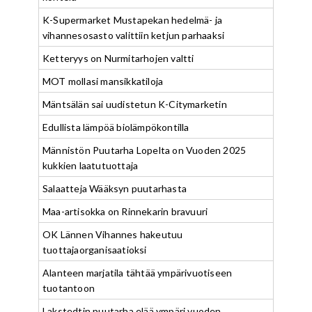
K-Supermarket Mustapekan hedelmä- ja
vihannesosasto valittiin ketjun parhaaksi
Ketteryys on Nurmitarhojen valtti
MOT mollasi mansikkatiloja
Mäntsälän sai uudistetun K-Citymarketin
Edullista lämpöä biolämpökontilla
Männistön Puutarha Lopelta on Vuoden 2025
kukkien laatutuottaja
Salaatteja Wääksyn puutarhasta
Maa-artisokka on Rinnekarin bravuuri
OK Lännen Vihannes hakeutuu
tuottajaorganisaatioksi
Alanteen marjatila tähtää ympärivuotiseen
tuotantoon
Lakstedtin puutarha elää ympäri vuoden