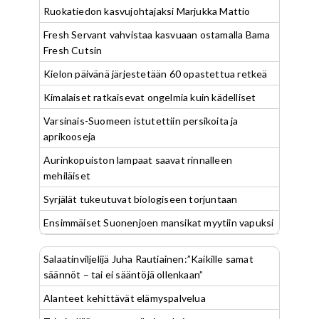
Ruokatiedon kasvujohtajaksi Marjukka Mattio
Fresh Servant vahvistaa kasvuaan ostamalla Bama
Fresh Cutsin
Kielon päivänä järjestetään 60 opastettua retkeä
Kimalaiset ratkaisevat ongelmia kuin kädelliset
Varsinais-Suomeen istutettiin persikoita ja
aprikooseja
Aurinkopuiston lampaat saavat rinnalleen
mehiläiset
Syrjälät tukeutuvat biologiseen torjuntaan
Ensimmäiset Suonenjoen mansikat myytiin vapuksi
Salaatinviljelijä Juha Rautiainen:”Kaikille samat
säännöt – tai ei sääntöjä ollenkaan”
Alanteet kehittävät elämyspalvelua