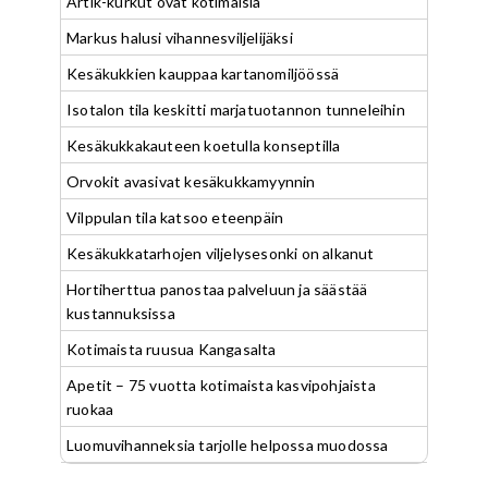
Artik-kurkut ovat kotimaisia
Markus halusi vihannesviljelijäksi
Kesäkukkien kauppaa kartanomiljöössä
Isotalon tila keskitti marjatuotannon tunneleihin
Kesäkukkakauteen koetulla konseptilla
Orvokit avasivat kesäkukkamyynnin
Vilppulan tila katsoo eteenpäin
Kesäkukkatarhojen viljelysesonki on alkanut
Hortiherttua panostaa palveluun ja säästää
kustannuksissa
Kotimaista ruusua Kangasalta
Apetit – 75 vuotta kotimaista kasvipohjaista
ruokaa
Luomuvihanneksia tarjolle helpossa muodossa