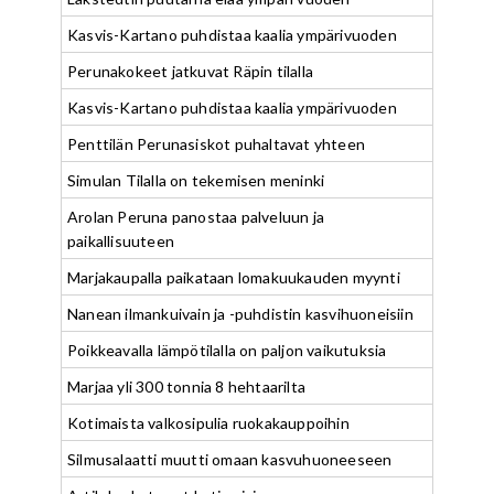
Kasvis-Kartano puhdistaa kaalia ympärivuoden
Perunakokeet jatkuvat Räpin tilalla
Kasvis-Kartano puhdistaa kaalia ympärivuoden
Penttilän Perunasiskot puhaltavat yhteen
Simulan Tilalla on tekemisen meninki
Arolan Peruna panostaa palveluun ja
paikallisuuteen
Marjakaupalla paikataan lomakuukauden myynti
Nanean ilmankuivain ja -puhdistin kasvihuoneisiin
Poikkeavalla lämpötilalla on paljon vaikutuksia
Marjaa yli 300 tonnia 8 hehtaarilta
Kotimaista valkosipulia ruokakauppoihin
Silmusalaatti muutti omaan kasvuhuoneeseen