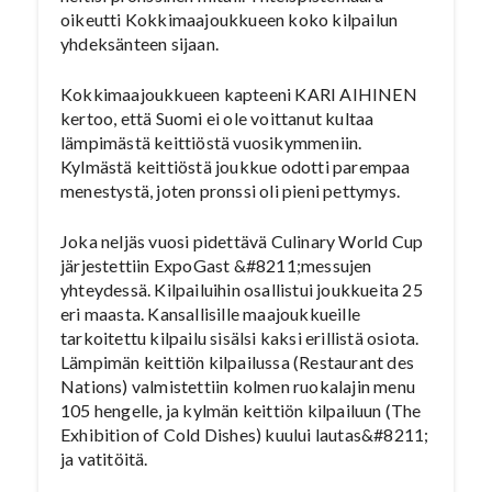
oikeutti Kokkimaajoukkueen koko kilpailun
yhdeksänteen sijaan.
Kokkimaajoukkueen kapteeni KARI AIHINEN
kertoo, että Suomi ei ole voittanut kultaa
lämpimästä keittiöstä vuosikymmeniin.
Kylmästä keittiöstä joukkue odotti parempaa
menestystä, joten pronssi oli pieni pettymys.
Joka neljäs vuosi pidettävä Culinary World Cup
järjestettiin ExpoGast &#8211;messujen
yhteydessä. Kilpailuihin osallistui joukkueita 25
eri maasta. Kansallisille maajoukkueille
tarkoitettu kilpailu sisälsi kaksi erillistä osiota.
Lämpimän keittiön kilpailussa (Restaurant des
Nations) valmistettiin kolmen ruokalajin menu
105 hengelle, ja kylmän keittiön kilpailuun (The
Exhibition of Cold Dishes) kuului lautas&#8211;
ja vatitöitä.