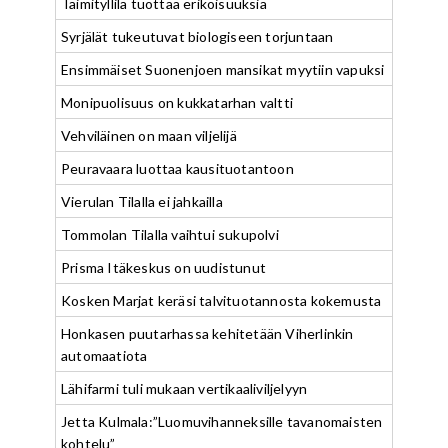
Taimityllilä tuottaa erikoisuuksia
Syrjälät tukeutuvat biologiseen torjuntaan
Ensimmäiset Suonenjoen mansikat myytiin vapuksi
Monipuolisuus on kukkatarhan valtti
Vehviläinen on maan viljelijä
Peuravaara luottaa kausituotantoon
Vierulan Tilalla ei jahkailla
Tommolan Tilalla vaihtui sukupolvi
Prisma Itäkeskus on uudistunut
Kosken Marjat keräsi talvituotannosta kokemusta
Honkasen puutarhassa kehitetään Viherlinkin
automaatiota
Lähifarmi tuli mukaan vertikaaliviljelyyn
Jetta Kulmala:”Luomuvihanneksille tavanomaisten
kohtelu”