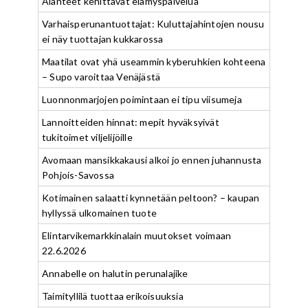
Alanteet kehittävät elämyspalvelua
Varhaisperunantuottajat: Kuluttajahintojen nousu
ei näy tuottajan kukkarossa
Maatilat ovat yhä useammin kyberuhkien kohteena
– Supo varoittaa Venäjästä
Luonnonmarjojen poimintaan ei tipu viisumeja
Lannoitteiden hinnat: mepit hyväksyivät
tukitoimet viljelijöille
Avomaan mansikkakausi alkoi jo ennen juhannusta
Pohjois-Savossa
Kotimainen salaatti kynnetään peltoon? – kaupan
hyllyssä ulkomainen tuote
Elintarvikemarkkinalain muutokset voimaan
22.6.2026
Annabelle on halutin perunalajike
Taimityllilä tuottaa erikoisuuksia