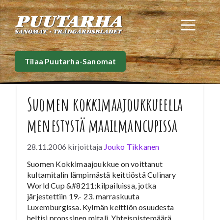
Siirry
sisältöön
Val
Tilaa Puutarha-Sanomat
Suomen kokkimaajoukkueella
menestystä maailmancupissa
28.11.2006
kirjoittaja
Jouko Tikkanen
Suomen Kokkimaajoukkue on voittanut
kultamitalin lämpimästä keittiöstä Culinary
World Cup &#8211;kilpailuissa, jotka
järjestettiin 19.- 23. marraskuuta
Luxemburgissa. Kylmän keittiön osuudesta
heltisi pronssinen mitali. Yhteispistemäärä