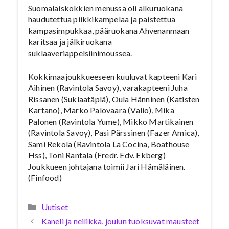
Suomalaiskokkien menussa oli alkuruokana
haudutettua piikkikampelaa ja paistettua
kampasimpukkaa, pääruokana Ahvenanmaan
karitsaa ja jälkiruokana
suklaaveriappelsiinimoussea.
Kokkimaajoukkueeseen kuuluvat kapteeni Kari
Aihinen (Ravintola Savoy), varakapteeni Juha
Rissanen (Suklaatäplä), Oula Hänninen (Katisten
Kartano), Marko Palovaara (Valio), Mika
Palonen (Ravintola Yume), Mikko Martikainen
(Ravintola Savoy), Pasi Pärssinen (Fazer Amica),
Sami Rekola (Ravintola La Cocina, Boathouse
Hss), Toni Rantala (Fredr. Edv. Ekberg)
Joukkueen johtajana toimii Jari Hämäläinen.
(Finfood)
Kategoriat
Uutiset
Kaneli ja neilikka, joulun tuoksuvat mausteet