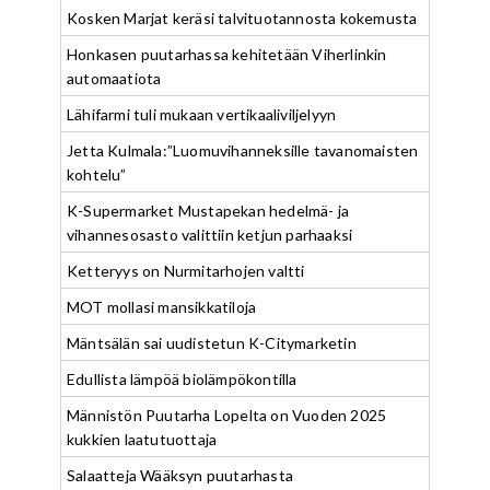
Kosken Marjat keräsi talvituotannosta kokemusta
Honkasen puutarhassa kehitetään Viherlinkin
automaatiota
Lähifarmi tuli mukaan vertikaaliviljelyyn
Jetta Kulmala:”Luomuvihanneksille tavanomaisten
kohtelu”
K-Supermarket Mustapekan hedelmä- ja
vihannesosasto valittiin ketjun parhaaksi
Ketteryys on Nurmitarhojen valtti
MOT mollasi mansikkatiloja
Mäntsälän sai uudistetun K-Citymarketin
Edullista lämpöä biolämpökontilla
Männistön Puutarha Lopelta on Vuoden 2025
kukkien laatutuottaja
Salaatteja Wääksyn puutarhasta