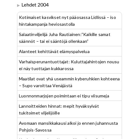
Lehdet 2004
Kotimaiset kasvikset nyt pääosassa Lidlissä – iso
hintakampanja heviosastolla
Salaatinviljelijä Juha Rautiainen:”Kaikille samat
säännöt – tai ei sääntöjä ollenkaan”
Alanteet kehittävät elämyspalvelua
Varhaisperunantuottajat: Kuluttajahintojen nousu
ei näy tuottajan kukkarossa
Maatilat ovat yhä useammin kyberuhkien kohteena
– Supo varoittaa Venäjästä
Luonnonmarjojen poimintaan ei tipu viisumeja
Lannoitteiden hinnat: mepit hyväksyivät
tukitoimet viljelijöille
Avomaan mansikkakausi alkoi jo ennen juhannusta
Pohjois-Savossa