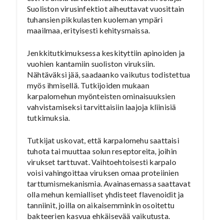
Suoliston virusinfektiot aiheuttavat vuosittain
tuhansien pikkulasten kuoleman ympäri
maailmaa, erityisesti kehitysmaissa.
Jenkkitutkimuksessa keskityttiin apinoiden ja
vuohien kantamiin suoliston viruksiin.
Nähtäväksi jää, saadaanko vaikutus todistettua
myös ihmisellä. Tutkijoiden mukaan
karpalomehun myönteisten ominaisuuksien
vahvistamiseksi tarvittaisiin laajoja kliinisiä
tutkimuksia.
Tutkijat uskovat, että karpalomehu saattaisi
tuhota tai muuttaa solun reseptoreita, joihin
virukset tarttuvat. Vaihtoehtoisesti karpalo
voisi vahingoittaa viruksen omaa proteiinien
tarttumismekanismia. Avainasemassa saattavat
olla mehun kemialliset yhdisteet flavenoidit ja
tanniinit, joilla on aikaisemminkin osoitettu
bakteerien kasvua ehkäisevää vaikutusta.