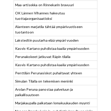
Maa-artisokka on Rinnekarin bravuuri
OK Lännen Vihannes hakeutuu
tuottajaorganisaatioksi
Alanteen marjatila tähtää ympärivuotiseen
tuotantoon
Lakstedtin puutarha elää ympäri vuoden
Kasvis-Kartano puhdistaa kaalia ympärivuoden
Perunakokeet jatkuvat Räpin tilalla
Kasvis-Kartano puhdistaa kaalia ympärivuoden
Penttilän Perunasiskot puhaltavat yhteen
Simulan Tilalla on tekemisen meninki
Arolan Peruna panostaa palveluun ja
paikallisuuteen
Marjakaupalla paikataan lomakuukauden myynti