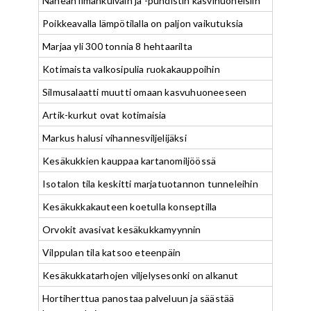
Nanean ilmankuivain ja -puhdistin kasvihuoneisiin
Poikkeavalla lämpötilalla on paljon vaikutuksia
Marjaa yli 300 tonnia 8 hehtaarilta
Kotimaista valkosipulia ruokakauppoihin
Silmusalaatti muutti omaan kasvuhuoneeseen
Artik-kurkut ovat kotimaisia
Markus halusi vihannesviljelijäksi
Kesäkukkien kauppaa kartanomiljöössä
Isotalon tila keskitti marjatuotannon tunneleihin
Kesäkukkakauteen koetulla konseptilla
Orvokit avasivat kesäkukkamyynnin
Vilppulan tila katsoo eteenpäin
Kesäkukkatarhojen viljelysesonki on alkanut
Hortiherttua panostaa palveluun ja säästää