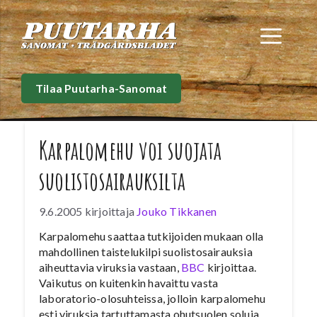
Siirry
sisältöön
Val
Tilaa Puutarha-Sanomat
Karpalomehu voi suojata
suolistosairauksilta
9.6.2005
kirjoittaja
Jouko Tikkanen
Karpalomehu saattaa tutkijoiden mukaan olla
mahdollinen taistelukilpi suolistosairauksia
aiheuttavia viruksia vastaan,
BBC
kirjoittaa.
Vaikutus on kuitenkin havaittu vasta
laboratorio-olosuhteissa, jolloin karpalomehu
esti viruksia tartuttamasta ohutsuolen soluja.