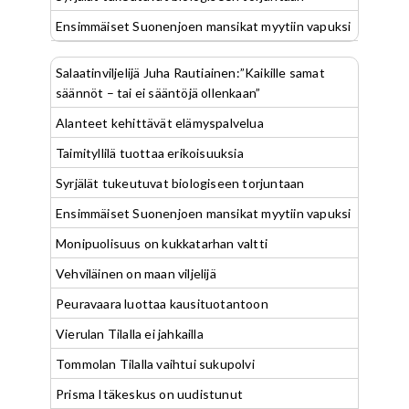
Ensimmäiset Suonenjoen mansikat myytiin vapuksi
Salaatinviljelijä Juha Rautiainen:”Kaikille samat
säännöt – tai ei sääntöjä ollenkaan”
Alanteet kehittävät elämyspalvelua
Taimityllilä tuottaa erikoisuuksia
Syrjälät tukeutuvat biologiseen torjuntaan
Ensimmäiset Suonenjoen mansikat myytiin vapuksi
Monipuolisuus on kukkatarhan valtti
Vehviläinen on maan viljelijä
Peuravaara luottaa kausituotantoon
Vierulan Tilalla ei jahkailla
Tommolan Tilalla vaihtui sukupolvi
Prisma Itäkeskus on uudistunut