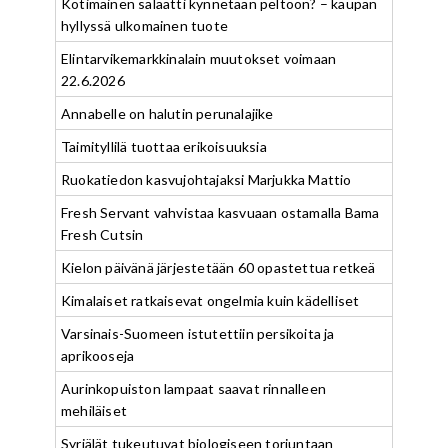
Kotimainen salaatti kynnetään peltoon? – kaupan
hyllyssä ulkomainen tuote
Elintarvikemarkkinalain muutokset voimaan
22.6.2026
Annabelle on halutin perunalajike
Taimityllilä tuottaa erikoisuuksia
Ruokatiedon kasvujohtajaksi Marjukka Mattio
Fresh Servant vahvistaa kasvuaan ostamalla Bama
Fresh Cutsin
Kielon päivänä järjestetään 60 opastettua retkeä
Kimalaiset ratkaisevat ongelmia kuin kädelliset
Varsinais-Suomeen istutettiin persikoita ja
aprikooseja
Aurinkopuiston lampaat saavat rinnalleen
mehiläiset
Syrjälät tukeutuvat biologiseen torjuntaan