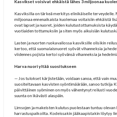
Kasvikset voisivat ehkäistä lähes 3 miljoonaa kuol
Kasviksilla on tärkeä merkitys elinikäiselle terveydell
miljoonaa ennenaikaista kuolemaa voitaisiin ehkäistä li
ovat lapset ja nuoret, joiden kulutustottumuksista käydää
vuotiaiden tottumuksiin ja siten myös aikuisiän kulutus
Lasten ja nuorten ruokavaliossa kasviksille olisikin rei
kertoo, että suomalaisnuoret syövät vihanneksia ja hedelm
viidennes pojista kertoi syövänsä vihanneksia ja hedelmiä
Harva nuori yltää suositukseen
— Jos tulokset kärjistetään, voidaan sanoa, että vain mu
suositeltavaan kasvisten syöntimäärään, sanoo tutkija
päivittäinen syöminen on myös vähentynyt reilusti vuode
suunta on ikävästi alaspäin.
Limsojen ja makeisten kulutus puolestaan tuntuu olevan k
harrastuspaikoilta. Kodeissakin jääkaapistakin löytyy limu