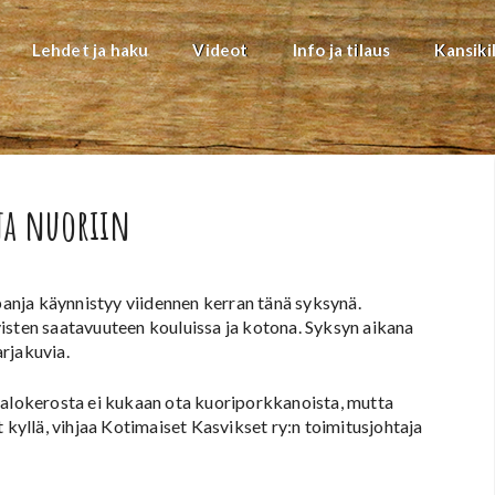
Lehdet ja haku
Videot
Info ja tilaus
Kansiki
ja nuoriin
mpanja käynnistyy viidennen kerran tänä syksynä.
isten saatavuuteen kouluissa ja kotona. Syksyn aikana
arjakuvia.
lalokerosta ei kukaan ota kuoriporkkanoista, mutta
 kyllä, vihjaa Kotimaiset Kasvikset ry:n toimitusjohtaja