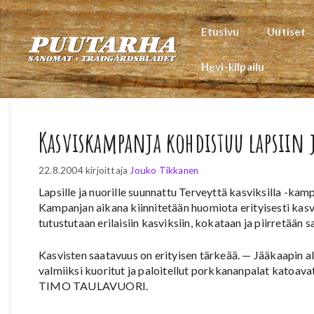
Siirry
sisältöön
Etusivu
Uutiset
Hevi-kilpailu
Kasviskampanja kohdistuu lapsiin 
22.8.2004
kirjoittaja
Jouko Tikkanen
Lapsille ja nuorille suunnattu Terveyttä kasviksilla -ka
Kampanjan aikana kiinnitetään huomiota erityisesti kasv
tutustutaan erilaisiin kasviksiin, kokataan ja piirretään s
Kasvisten saatavuus on erityisen tärkeää. — Jääkaapin a
valmiiksi kuoritut ja paloitellut porkkananpalat katoavat
TIMO TAULAVUORI.