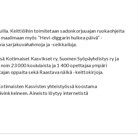
uilla. Keittiöihin toimitetaan sadonkorjuuajan ruokaohjeita
en maailmaan myös ”Hevi-diggarin huikea päivä” -
mia sarjakuvahahmoja ja -seikkailuja.
sä Kotimaiset Kasvikset ry, Suomen Syöpäyhdistys ry ja
noin 23 000 koululaista ja 1 400 opettajaa ympäri
jan oppaita sekä Raastava nälkä -keittokirjoja.
a Kotimaisten Kasvisten yhteistyössä koostama
vävinkkeineen. Aineisto löytyy internetistä