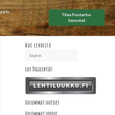
lpailu
Tilaa Puutarha-
Sanomat
Hae lehdistä
Lue Digilehtiä!
Uusimmat uutiset
Uusimmat videot