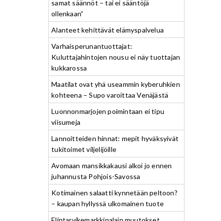
samat säännöt – tai ei sääntöjä
ollenkaan”
Alanteet kehittävät elämyspalvelua
Varhaisperunantuottajat:
Kuluttajahintojen nousu ei näy tuottajan
kukkarossa
Maatilat ovat yhä useammin kyberuhkien
kohteena – Supo varoittaa Venäjästä
Luonnonmarjojen poimintaan ei tipu
viisumeja
Lannoitteiden hinnat: mepit hyväksyivät
tukitoimet viljelijöille
Avomaan mansikkakausi alkoi jo ennen
juhannusta Pohjois-Savossa
Kotimainen salaatti kynnetään peltoon?
– kaupan hyllyssä ulkomainen tuote
Elintarvikemarkkinalain muutokset