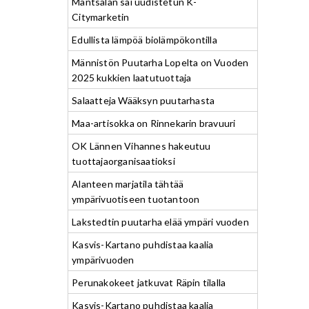
Mäntsälän sai uudistetun K-
Citymarketin
Edullista lämpöä biolämpökontilla
Männistön Puutarha Lopelta on Vuoden
2025 kukkien laatutuottaja
Salaatteja Wääksyn puutarhasta
Maa-artisokka on Rinnekarin bravuuri
OK Lännen Vihannes hakeutuu
tuottajaorganisaatioksi
Alanteen marjatila tähtää
ympärivuotiseen tuotantoon
Lakstedtin puutarha elää ympäri vuoden
Kasvis-Kartano puhdistaa kaalia
ympärivuoden
Perunakokeet jatkuvat Räpin tilalla
Kasvis-Kartano puhdistaa kaalia