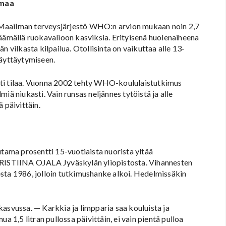
emaa
e. Maailman terveysjärjestö WHO:n arvion mukaan noin 2,7
säämällä ruokavalioon kasviksia. Erityisenä huolenaiheena
n vilkasta kilpailua. Otollisinta on vaikuttaa alle 13-
käyttäytymiseen.
lusti tilaa. Vuonna 2002 tehty WHO-koululaistutkimus
iä niukasti. Vain runsas neljännes tytöistä ja alle
 päivittäin.
utama prosentti 15-vuotiaista nuorista yltää
 KRISTIINA OJALA Jyväskylän yliopistosta. Vihannesten
sta 1986, jolloin tutkimushanke alkoi. Hedelmissäkin
asvussa. — Karkkia ja limpparia saa kouluista ja
a 1,5 litran pullossa päivittäin, ei vain pientä pulloa