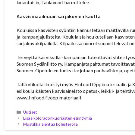
lauantaisin, Taulavuori harmittelee.
Kasvismaailmaan sarjakuvien kautta
Kouluissa kasvisten syöntiin kannustetaan maittavilla ru
ja kampanjajulisteita. Koululaisia houkutellaan kasvist
sarjakuvakilpailulla. Kilpailussa nuoret suunnittelevat o
Terveyttä kasviksilla -kampanjan toteuttavat yhteistyös
Suomen Sydänliitto ry. Kampanjatapahtumat tavoittavat 
Suomen. Opetuksen tueksi tarjotaan puuhavihkoja, opetta
Tällä viikolla ilmestyi myös Finfood Oppimateriaalin j
esikouluikäisten kasvisaineisto opetus-, leikki- ja tehtä
www.finfood.fi/oppimateriaali
Kategoriat
Uutiset
Lisää koloradonkuoriasten esiintymiä
Mustikka alentaa kolesterolia