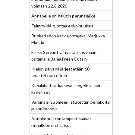
voimaan 22.6.2026
Annabelle on halutin perunalajike
Taimityllilä tuottaa erikoisuuksia
Ruokatiedon kasvujohtajaksi Marjukka
Mattio
Fresh Servant vahvistaa kasvuaan
ostamalla Bama Fresh Cutsin
Kielon päivänä järjestetään 60
opastettua retkeä
Kimalaiset ratkaisevat ongelmia kuin
kädelliset
Varsinais-Suomeen istutettiin persikoita
ja aprikooseja
Aurinkopuiston lampaat saavat
rinnalleen mehiläiset