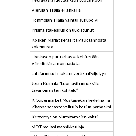
Vierulan Tilalla ei jahkailla
Tommolan Tilalla vaihtui sukupolvi
Prisma Itäkeskus on uudistunut
Kosken Marjat keräsi talvituotannosta
kokemusta
Honkasen puutarhassa kehitetään
Viherlinkin automaatiota
Lähifarmi tuli mukaan vertikaaliviljelyyn
Jetta Kulmala:”Luomuvihanneksille
tavanomaisten kohtelu”
K-Supermarket Mustapekan hedelmä- ja
vihannesosasto valittiin ketjun parhaaksi
Ketteryys on Nurmitarhojen valtti
MOT mollasi mansikkatiloja