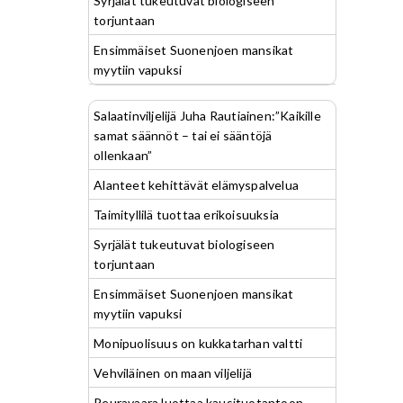
Syrjälät tukeutuvat biologiseen
torjuntaan
Ensimmäiset Suonenjoen mansikat
myytiin vapuksi
Salaatinviljelijä Juha Rautiainen:”Kaikille
samat säännöt – tai ei sääntöjä
ollenkaan”
Alanteet kehittävät elämyspalvelua
Taimityllilä tuottaa erikoisuuksia
Syrjälät tukeutuvat biologiseen
torjuntaan
Ensimmäiset Suonenjoen mansikat
myytiin vapuksi
Monipuolisuus on kukkatarhan valtti
Vehviläinen on maan viljelijä
Peuravaara luottaa kausituotantoon