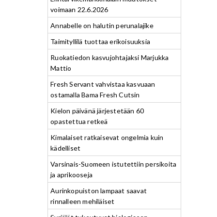
voimaan 22.6.2026
Annabelle on halutin perunalajike
Taimityllilä tuottaa erikoisuuksia
Ruokatiedon kasvujohtajaksi Marjukka
Mattio
Fresh Servant vahvistaa kasvuaan
ostamalla Bama Fresh Cutsin
Kielon päivänä järjestetään 60
opastettua retkeä
Kimalaiset ratkaisevat ongelmia kuin
kädelliset
Varsinais-Suomeen istutettiin persikoita
ja aprikooseja
Aurinkopuiston lampaat saavat
rinnalleen mehiläiset