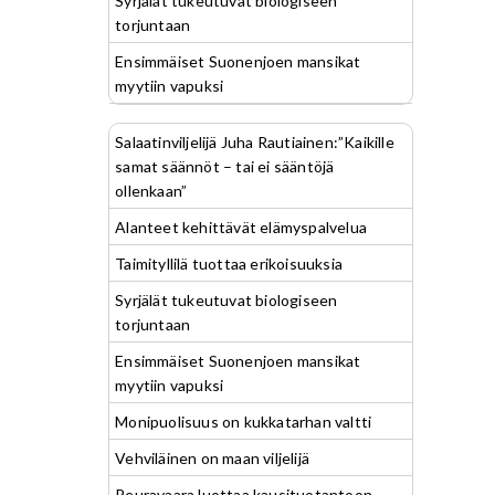
Syrjälät tukeutuvat biologiseen
torjuntaan
Ensimmäiset Suonenjoen mansikat
myytiin vapuksi
Salaatinviljelijä Juha Rautiainen:”Kaikille
samat säännöt – tai ei sääntöjä
ollenkaan”
Alanteet kehittävät elämyspalvelua
Taimityllilä tuottaa erikoisuuksia
Syrjälät tukeutuvat biologiseen
torjuntaan
Ensimmäiset Suonenjoen mansikat
myytiin vapuksi
Monipuolisuus on kukkatarhan valtti
Vehviläinen on maan viljelijä
Peuravaara luottaa kausituotantoon