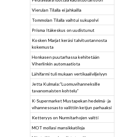
Vierulan Tilalla ei jahkailla
Tommolan Tilalla vaihtui sukupolvi
Prisma Itäkeskus on uudistunut
Kosken Marjat keräsi talvituotannosta
kokemusta
Honkasen puutarhassa kehitetään
Viherlinkin automaatiota
Lähifarmi tuli mukaan vertikaaliviljelyyn
Jetta Kulmala:”Luomuvihanneksille
tavanomaisten kohtelu”
K-Supermarket Mustapekan hedelmä- ja
vihannesosasto valittiin ketjun parhaaksi
Ketteryys on Nurmitarhojen valtti
MOT mollasi mansikkatiloja