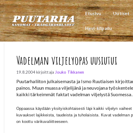
Siirry
sisältöön
Etusivu
Uutiset
Hevi-kilpailu
Vadelman viljelyopas uusiutui
19.8.2004
kirjoittaja
Jouko Tikkanen
Puutarhaliiton julkaisemasta ja Ismo Ruutiaisen kirjoitt
painos. Muun muassa viljelijänä ja neuvojana työskentel
kaikki tärkeimmät faktat vadelman viljelystä Suomessa.
Oppaassa käydään yksityiskohtaisesti läpi kaikki viljelyn vaihee
kuvaukset lajikkeista, taudeista ja tuholaisista. Kuvat vadelman p
on koottu värikuvaliitteeseen.