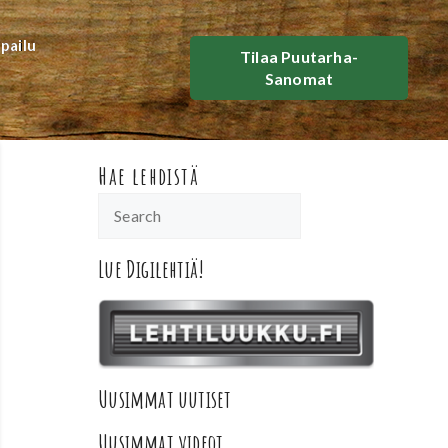
lpailu
Tilaa Puutarha-
Sanomat
Hae lehdistä
Lue Digilehtiä!
Uusimmat uutiset
Uusimmat videot