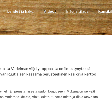
Lehdet ja haku
Videot
Info ja tilaus
Kansiki
amasta Vadelman viljely -oppaasta on ilmestynyt uusi
evän Ruutiaisen kasaama perusteellinen käsikirja kertoo
t viljelmän perustamisesta sadon korjuuseen. Mukana on selkeät
ahimmista taudeista, vioituksista, tuhoeläimistä ja rikkakasveista