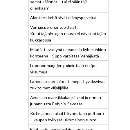
samat säännöt – tai ei sääntöjä
ollenkaan”
Alanteet kehittävät elämyspalvelua
Varhaisperunantuottajat:
Kuluttajahintojen nousu ei näy tuottajan
kukkarossa
Maatilat ovat yhä useammin kyberuhkien
kohteena – Supo varoittaa Venäjästä
Luonnonmarjojen poimintaan ei tipu
viisumeja
Lannoitteiden hinnat: mepit hyväksyivät
tukitoimet viljelijöille
Avomaan mansikkakausi alkoi jo ennen
juhannusta Pohjois-Savossa
Kotimainen salaatti kynnetään peltoon?
– kaupan hyllyssä ulkomainen tuote
Elintarvikemarkkinalain muutokset