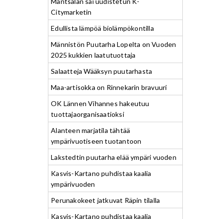
Mäntsälän sai uudistetun K-
Citymarketin
Edullista lämpöä biolämpökontilla
Männistön Puutarha Lopelta on Vuoden
2025 kukkien laatutuottaja
Salaatteja Wääksyn puutarhasta
Maa-artisokka on Rinnekarin bravuuri
OK Lännen Vihannes hakeutuu
tuottajaorganisaatioksi
Alanteen marjatila tähtää
ympärivuotiseen tuotantoon
Lakstedtin puutarha elää ympäri vuoden
Kasvis-Kartano puhdistaa kaalia
ympärivuoden
Perunakokeet jatkuvat Räpin tilalla
Kasvis-Kartano puhdistaa kaalia