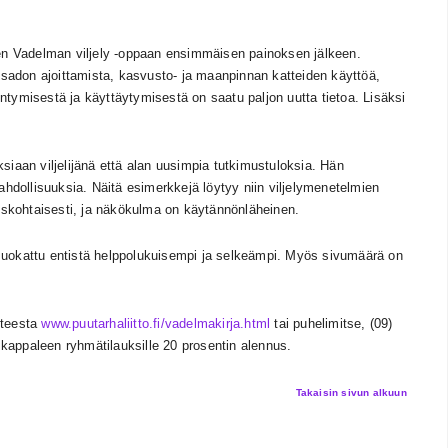
n Vadelman viljely -oppaan ensimmäisen painoksen jälkeen.
sadon ajoittamista, kasvusto- ja maanpinnan katteiden käyttöä,
ntymisestä ja käyttäytymisestä on saatu paljon uutta tietoa. Lisäksi
siaan viljelijänä että alan uusimpia tutkimustuloksia. Hän
dollisuuksia. Näitä esimerkkejä löytyy niin viljelymenetelmien
tyiskohtaisesti, ja näkökulma on käytännönläheinen.
 muokattu entistä helppolukuisempi ja selkeämpi. Myös sivumäärä on
itteesta
www.puutarhaliitto.fi/vadelmakirja.html
tai puhelimitse, (09)
0 kappaleen ryhmätilauksille 20 prosentin alennus.
Takaisin sivun alkuun