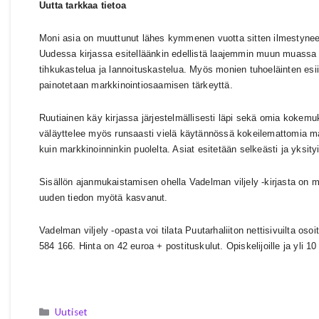
Uutta tarkkaa tietoa
Moni asia on muuttunut lähes kymmenen vuotta sitten ilmestynee
Uudessa kirjassa esitelläänkin edellistä laajemmin muun muassa 
tihkukastelua ja lannoituskastelua. Myös monien tuhoeläinten esii
painotetaan markkinointiosaamisen tärkeyttä.
Ruutiainen käy kirjassa järjestelmällisesti läpi sekä omia kokemuk
väläyttelee myös runsaasti vielä käytännössä kokeilemattomia mah
kuin markkinoinninkin puolelta. Asiat esitetään selkeästi ja yksi
Sisällön ajanmukaistamisen ohella Vadelman viljely -kirjasta on
uuden tiedon myötä kasvanut.
Vadelman viljely -opasta voi tilata Puutarhaliiton nettisivuilta oso
584 166. Hinta on 42 euroa + postituskulut. Opiskelijoille ja yli 1
Kategoriat
Uutiset