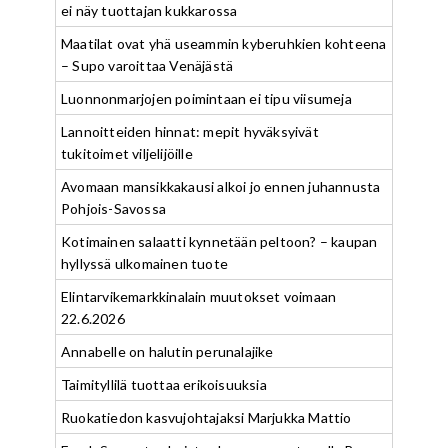
ei näy tuottajan kukkarossa
Maatilat ovat yhä useammin kyberuhkien kohteena
– Supo varoittaa Venäjästä
Luonnonmarjojen poimintaan ei tipu viisumeja
Lannoitteiden hinnat: mepit hyväksyivät
tukitoimet viljelijöille
Avomaan mansikkakausi alkoi jo ennen juhannusta
Pohjois-Savossa
Kotimainen salaatti kynnetään peltoon? – kaupan
hyllyssä ulkomainen tuote
Elintarvikemarkkinalain muutokset voimaan
22.6.2026
Annabelle on halutin perunalajike
Taimityllilä tuottaa erikoisuuksia
Ruokatiedon kasvujohtajaksi Marjukka Mattio