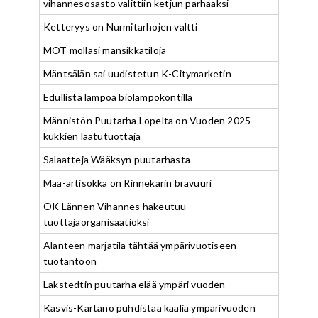
vihannesosasto valittiin ketjun parhaaksi
Ketteryys on Nurmitarhojen valtti
MOT mollasi mansikkatiloja
Mäntsälän sai uudistetun K-Citymarketin
Edullista lämpöä biolämpökontilla
Männistön Puutarha Lopelta on Vuoden 2025
kukkien laatutuottaja
Salaatteja Wääksyn puutarhasta
Maa-artisokka on Rinnekarin bravuuri
OK Lännen Vihannes hakeutuu
tuottajaorganisaatioksi
Alanteen marjatila tähtää ympärivuotiseen
tuotantoon
Lakstedtin puutarha elää ympäri vuoden
Kasvis-Kartano puhdistaa kaalia ympärivuoden