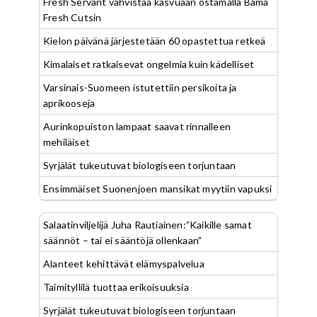
Fresh Servant vahvistaa kasvuaan ostamalla Bama
Fresh Cutsin
Kielon päivänä järjestetään 60 opastettua retkeä
Kimalaiset ratkaisevat ongelmia kuin kädelliset
Varsinais-Suomeen istutettiin persikoita ja
aprikooseja
Aurinkopuiston lampaat saavat rinnalleen
mehiläiset
Syrjälät tukeutuvat biologiseen torjuntaan
Ensimmäiset Suonenjoen mansikat myytiin vapuksi
Salaatinviljelijä Juha Rautiainen:”Kaikille samat
säännöt – tai ei sääntöjä ollenkaan”
Alanteet kehittävät elämyspalvelua
Taimityllilä tuottaa erikoisuuksia
Syrjälät tukeutuvat biologiseen torjuntaan