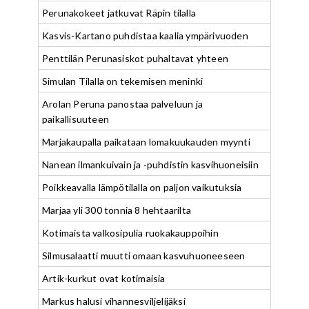
Perunakokeet jatkuvat Räpin tilalla
Kasvis-Kartano puhdistaa kaalia ympärivuoden
Penttilän Perunasiskot puhaltavat yhteen
Simulan Tilalla on tekemisen meninki
Arolan Peruna panostaa palveluun ja
paikallisuuteen
Marjakaupalla paikataan lomakuukauden myynti
Nanean ilmankuivain ja -puhdistin kasvihuoneisiin
Poikkeavalla lämpötilalla on paljon vaikutuksia
Marjaa yli 300 tonnia 8 hehtaarilta
Kotimaista valkosipulia ruokakauppoihin
Silmusalaatti muutti omaan kasvuhuoneeseen
Artik-kurkut ovat kotimaisia
Markus halusi vihannesviljelijäksi