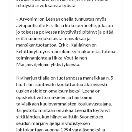
tehdystä arvokkaasta työstä.
– Arvonimi on Leenan ohella tunnustus myös
aviopuolisolle Erkille ja koko perheelle, joka on
jo toisessa polvessa näyttävästi pitänyt ja pitää
esillä suonenjokelaista mansikkaa ja
mansikantuotantoa. Erkki Kalilainen on
kehittänyt myös mansikan kylmäkoneita, toteaa
toiminnanjohtaja Ilkka Voutilainen
Marjanviljelijäin yhdistyksestä.
Kiviharjun tilalla on tuotannossa mansikkaa n. 5
ha. Tilan isäntäväki kouluttautuu aktiivisesti
uusien asioiden omaksumiseksi. Leena on
opiskelut viittomakielen ja hän toimii
talviaikaan kuulovammaisten kouluavustajana.
Järjestötoimintaan on aikaa Leenalta löytynyt
siitä lähtien, kun hänet valittiin Suonenjoen
seudun marjanviljelijäin yhdistyksen
johtokuntaan vuonna 1994 varajäseneksi ja