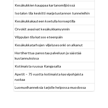
Kesäkukkien kauppaa kartanomiljöössä
Isotalon tila keskitti marjatuotannon tunneleihin
Kesäkukkakauteen koetulla konseptilla
Orvokit avasivat kesäkukkamyynnin
Vilppulan tila katsoo eteenpäin
Kesäkukkatarhojen viljelysesonki on alkanut
Hortiherttua panostaa palveluun ja säästää
kustannuksissa
Kotimaista ruusua Kangasalta
Apetit – 75 vuotta kotimaista kasvipohjaista
ruokaa
Luomuvihanneksia tarjolle helpossa muodossa