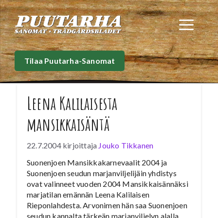
Siirry
sisältöön
Val
Tilaa Puutarha-Sanomat
Leena Kalilaisesta
mansikkaisäntä
22.7.2004
kirjoittaja
Jouko Tikkanen
Suonenjoen Mansikkakarnevaalit 2004 ja
Suonenjoen seudun marjanviljelijäin yhdistys
ovat valinneet vuoden 2004 Mansikkaisännäksi
marjatilan emännän Leena Kalilaisen
Rieponlahdesta. Arvonimen hän saa Suonenjoen
seudun kannalta tärkeän marjanviljelyn alalla