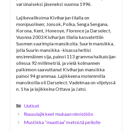
varsinaiseksi jäseneksi vuonna 1996.
Lajikevalikoima Kiviharjun tilalla on
monipuolinen; Jonsok, Polka, Senga Sengana,
Korona, Kent, Honeoye, Florence ja Darselect.
Vuonna 2003 Kiviharjun tilalla kasvatettiin
Suomen suurimpia mansikoita. Suurin mansikka,
jolla Suurin mansikka -kisassa heltisi
ensimmäinen sija, painoi 113 gramma halkaisijan
ollessa 92 millimetriä, ja vielä kolmannen
palkinnon saavuttanut Kiviharjun mansikka
painoi 94 grammaa. Lajikkeena molemmilla
mansikoilla oli Darselect. Vadelmaa on viljelyssä
n. 1 ha ja lajikkeina Ottava ja Jatsi.
Kategoriat
Uutiset
Ruusulajikkeet mukaan nimistöön
Mustikka ”muuttaa” metsistä pellolle