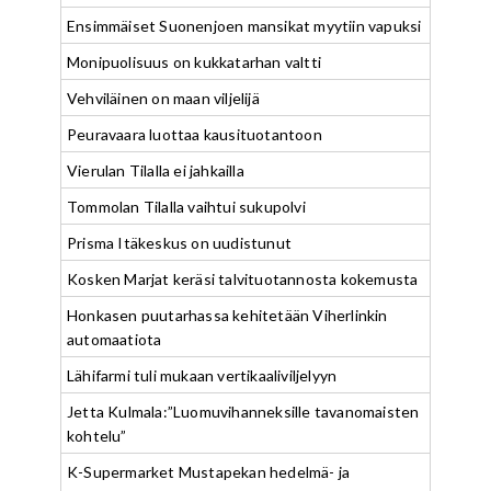
Ensimmäiset Suonenjoen mansikat myytiin vapuksi
Monipuolisuus on kukkatarhan valtti
Vehviläinen on maan viljelijä
Peuravaara luottaa kausituotantoon
Vierulan Tilalla ei jahkailla
Tommolan Tilalla vaihtui sukupolvi
Prisma Itäkeskus on uudistunut
Kosken Marjat keräsi talvituotannosta kokemusta
Honkasen puutarhassa kehitetään Viherlinkin
automaatiota
Lähifarmi tuli mukaan vertikaaliviljelyyn
Jetta Kulmala:”Luomuvihanneksille tavanomaisten
kohtelu”
K-Supermarket Mustapekan hedelmä- ja