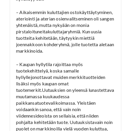
– Aikaisemmin kuluttajien ostokäyttäytyminen,
ateriointi ja aterian osienvalitseminen oli sangen
yhtenäistä, mutta nykyään on monia
pirstaloituneitakuluttajaryhmiä. Kun uusia
tuotteita kehitetään, täytyykin miettiä
joennakkoon kohderyhmä, jolle tuotetta aletaan
markkinoida.
– Kaupan hyllytila rajoittaa myös
tuotekehittelyä, koska samalle
hyllyllejonottavat muiden merkkituotteiden
lisäksi myös kaupan omat
tuotemerkit.Uutuuksien on yleensä lunastettava
muutamassa kuukaudessa
paikkansatuotevalikoimassa. Yleistäen
voidaankin sanoa, että vain noin
viidennesideoista on sellaisia, että niiden
pohjalta kehitetään tuote. Uutuuksistavain noin
puolet on markkinoilla vielä vuoden kuluttua,