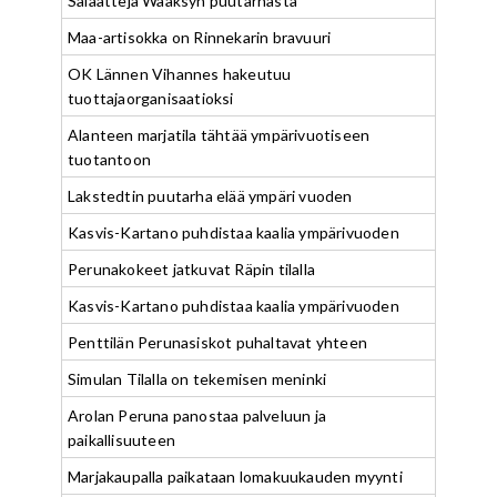
Salaatteja Wääksyn puutarhasta
Maa-artisokka on Rinnekarin bravuuri
OK Lännen Vihannes hakeutuu
tuottajaorganisaatioksi
Alanteen marjatila tähtää ympärivuotiseen
tuotantoon
Lakstedtin puutarha elää ympäri vuoden
Kasvis-Kartano puhdistaa kaalia ympärivuoden
Perunakokeet jatkuvat Räpin tilalla
Kasvis-Kartano puhdistaa kaalia ympärivuoden
Penttilän Perunasiskot puhaltavat yhteen
Simulan Tilalla on tekemisen meninki
Arolan Peruna panostaa palveluun ja
paikallisuuteen
Marjakaupalla paikataan lomakuukauden myynti