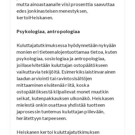
mutta ainoastaanalle viisi prosenttia saavuttaa
edes jonkinasteisen menestyksen,
kertoiHeiskanen.
Psykologiaa, antropologiaa
Kuluttajatutkimuksessa hyödynnetään nykyään
monien eri tieteenalojentuottamaa tietoa, kuten
psykologiaa, sosiologiaa ja antropologiaa,
joillaselvitetään kuluttajan ostopäätökseen
vaikuttavia tekijöitä. Esimerkiksiaistinvarainen
laadun arviointi tai ravintosisältöjen
mittaaminen eivätenää riitä, koska
ostopäätöksestä kilpailevat monet muutkin
seikat, kutenpakkauksen ulkonäkö. Heiskasen
mielestä onkin osattava yhdistää tuotteen
japrosessin tuntemus kuluttajan piilevään,
herätettyyn tarpeeseen.
Heiskanen kertoi kuluttajatutkimuksen