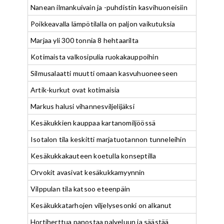
Nanean ilmankuivain ja -puhdistin kasvihuoneisiin
Poikkeavalla lämpötilalla on paljon vaikutuksia
Marjaa yli 300 tonnia 8 hehtaarilta
Kotimaista valkosipulia ruokakauppoihin
Silmusalaatti muutti omaan kasvuhuoneeseen
Artik-kurkut ovat kotimaisia
Markus halusi vihannesviljelijäksi
Kesäkukkien kauppaa kartanomiljöössä
Isotalon tila keskitti marjatuotannon tunneleihin
Kesäkukkakauteen koetulla konseptilla
Orvokit avasivat kesäkukkamyynnin
Vilppulan tila katsoo eteenpäin
Kesäkukkatarhojen viljelysesonki on alkanut
Hortiherttua panostaa palveluun ja säästää