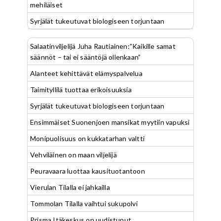
mehiläiset
Syrjälät tukeutuvat biologiseen torjuntaan
Salaatinviljelijä Juha Rautiainen:”Kaikille samat
säännöt – tai ei sääntöjä ollenkaan”
Alanteet kehittävät elämyspalvelua
Taimityllilä tuottaa erikoisuuksia
Syrjälät tukeutuvat biologiseen torjuntaan
Ensimmäiset Suonenjoen mansikat myytiin vapuksi
Monipuolisuus on kukkatarhan valtti
Vehviläinen on maan viljelijä
Peuravaara luottaa kausituotantoon
Vierulan Tilalla ei jahkailla
Tommolan Tilalla vaihtui sukupolvi
Prisma Itäkeskus on uudistunut