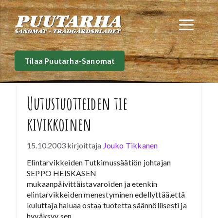
Siirry
sisältöön
Val
Tilaa Puutarha-Sanomat
Uutustuotteiden tie
kivikkoinen
15.10.2003
kirjoittaja
Jouko Tikkanen
Elintarvikkeiden Tutkimussäätiön johtajan
SEPPO HEISKASEN
mukaanpäivittäistavaroiden ja etenkin
elintarvikkeiden menestyminen edellyttää,että
kuluttaja haluaa ostaa tuotetta säännöllisesti ja
hyväksyy sen.