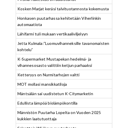
Kosken Marjat keräsi talvituotannosta kokemusta
Honkasen puutarhassa kehitetään Viherlinkin
automaatiota
Lähifarmi tuli mukaan vertikaaliviljelyyn
Jetta Kulmala:”Luomuvihanneksille tavanomaisten
kohtelu”
K-Supermarket Mustapekan hedelmä- ja
vihannesosasto valittiin ketjun parhaaksi
Ketteryys on Nurmitarhojen valtti
MOT mollasi mansikkatiloja
Mäntsälän sai uudistetun K-Citymarketin
Edullista lämpöä biolämpökontilla
Männistön Puutarha Lopelta on Vuoden 2025
kukkien laatutuottaja