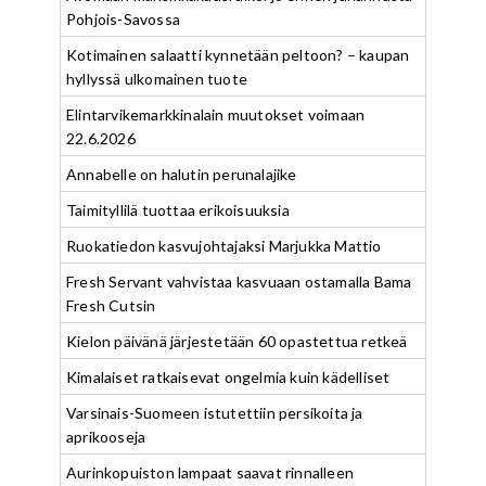
Pohjois-Savossa
Kotimainen salaatti kynnetään peltoon? – kaupan
hyllyssä ulkomainen tuote
Elintarvikemarkkinalain muutokset voimaan
22.6.2026
Annabelle on halutin perunalajike
Taimityllilä tuottaa erikoisuuksia
Ruokatiedon kasvujohtajaksi Marjukka Mattio
Fresh Servant vahvistaa kasvuaan ostamalla Bama
Fresh Cutsin
Kielon päivänä järjestetään 60 opastettua retkeä
Kimalaiset ratkaisevat ongelmia kuin kädelliset
Varsinais-Suomeen istutettiin persikoita ja
aprikooseja
Aurinkopuiston lampaat saavat rinnalleen