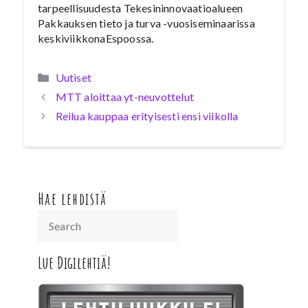
tarpeellisuudesta Tekesininnovaatioalueen
Pakkauksen tieto ja turva -vuosiseminaarissa
keskiviikkonaEspoossa.
Kategoriat
Uutiset
MTT aloittaa yt-neuvottelut
Reilua kauppaa erityisesti ensi viikolla
Hae lehdistä
Lue Digilehtiä!