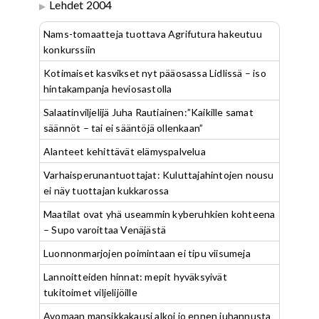
Lehdet 2004
Nams-tomaatteja tuottava Agrifutura hakeutuu
konkurssiin
Kotimaiset kasvikset nyt pääosassa Lidlissä – iso
hintakampanja heviosastolla
Salaatinviljelijä Juha Rautiainen:”Kaikille samat
säännöt – tai ei sääntöjä ollenkaan”
Alanteet kehittävät elämyspalvelua
Varhaisperunantuottajat: Kuluttajahintojen nousu
ei näy tuottajan kukkarossa
Maatilat ovat yhä useammin kyberuhkien kohteena
– Supo varoittaa Venäjästä
Luonnonmarjojen poimintaan ei tipu viisumeja
Lannoitteiden hinnat: mepit hyväksyivät
tukitoimet viljelijöille
Avomaan mansikkakausi alkoi jo ennen juhannusta