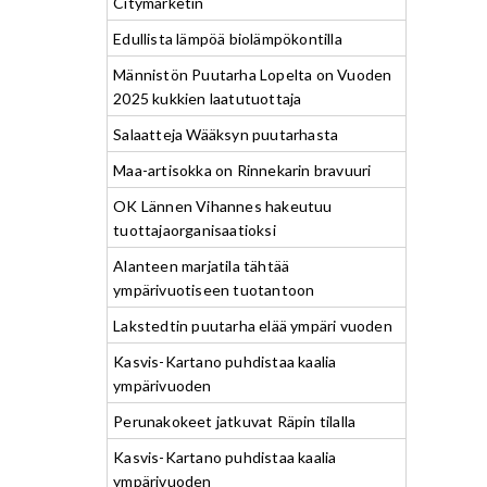
Citymarketin
Edullista lämpöä biolämpökontilla
Männistön Puutarha Lopelta on Vuoden
2025 kukkien laatutuottaja
Salaatteja Wääksyn puutarhasta
Maa-artisokka on Rinnekarin bravuuri
OK Lännen Vihannes hakeutuu
tuottajaorganisaatioksi
Alanteen marjatila tähtää
ympärivuotiseen tuotantoon
Lakstedtin puutarha elää ympäri vuoden
Kasvis-Kartano puhdistaa kaalia
ympärivuoden
Perunakokeet jatkuvat Räpin tilalla
Kasvis-Kartano puhdistaa kaalia
ympärivuoden