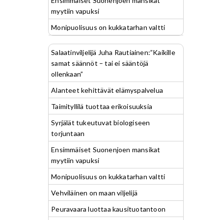
Ensimmäiset Suonenjoen mansikat
myytiin vapuksi
Monipuolisuus on kukkatarhan valtti
Salaatinviljelijä Juha Rautiainen:”Kaikille
samat säännöt – tai ei sääntöjä
ollenkaan”
Alanteet kehittävät elämyspalvelua
Taimityllilä tuottaa erikoisuuksia
Syrjälät tukeutuvat biologiseen
torjuntaan
Ensimmäiset Suonenjoen mansikat
myytiin vapuksi
Monipuolisuus on kukkatarhan valtti
Vehviläinen on maan viljelijä
Peuravaara luottaa kausituotantoon