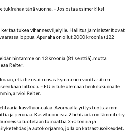
 tukirahaa tänä vuonna. – Jos ostaa esimerkiksi
rtaa tukea vihannesviljelylle. Hallitus ja ministerit ovat
n vaarassa loppua. Apuraha on ollut 2000 kroonia (122
eidän hintamme on 13 kroonia (81 senttiä), mutta
teaa Reiter.
kulmaan, että he ovat runsas kymmenen vuotta sitten
oiseenkaan liittoon. – EU ei tule olemaan henkilökunnalle
min, arvioi Reiter.
hehtaaria kasvihuonealaa. Avomaalla yritys tuottaa mm.
aattia ja perunaa. Kasvihuoneista 2 hehtaaria on lämmitetty
ihuoneissa tuotetaan tomaattia 350 tonnia ja
lyketehdas ja autokorjaamo, jolla on katsastusoikeudet.