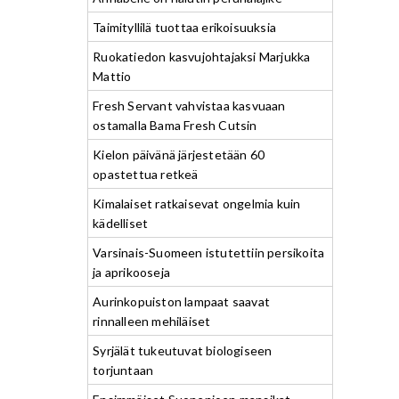
Taimityllilä tuottaa erikoisuuksia
Ruokatiedon kasvujohtajaksi Marjukka
Mattio
Fresh Servant vahvistaa kasvuaan
ostamalla Bama Fresh Cutsin
Kielon päivänä järjestetään 60
opastettua retkeä
Kimalaiset ratkaisevat ongelmia kuin
kädelliset
Varsinais-Suomeen istutettiin persikoita
ja aprikooseja
Aurinkopuiston lampaat saavat
rinnalleen mehiläiset
Syrjälät tukeutuvat biologiseen
torjuntaan