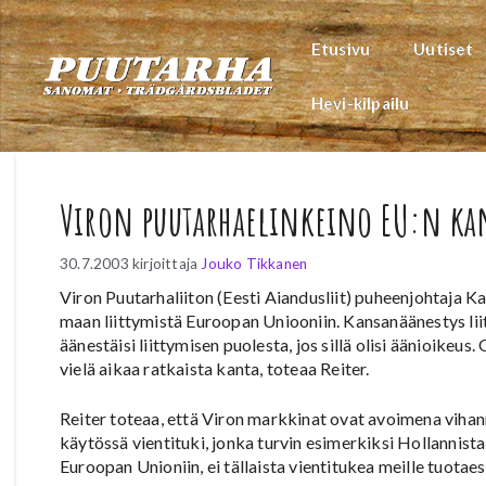
Siirry
sisältöön
Etusivu
Uutiset
Hevi-kilpailu
Viron puutarhaelinkeino EU:n ka
30.7.2003
kirjoittaja
Jouko Tikkanen
Viron Puutarhaliiton (Eesti Aiandusliit) puheenjohtaja K
maan liittymistä Euroopan Uniooniin. Kansanäänestys li
äänestäisi liittymisen puolesta, jos sillä olisi äänioikeus
vielä aikaa ratkaista kanta, toteaa Reiter.
Reiter toteaa, että Viron markkinat ovat avoimena vihan
käytössä vientituki, jonka turvin esimerkiksi Hollannista
Euroopan Unioniin, ei tällaista vientitukea meille tuotae