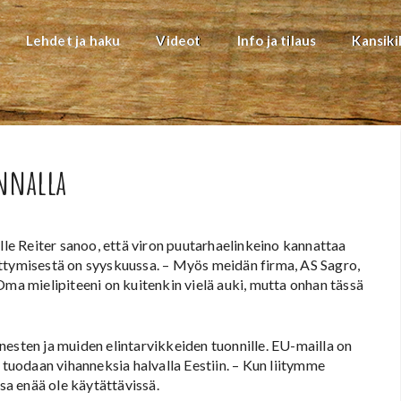
Lehdet ja haku
Videot
Info ja tilaus
Kansiki
nnalla
alle Reiter sanoo, että viron puutarhaelinkeino kannattaa
ittymisestä on syyskuussa. – Myös meidän firma, AS Sagro,
. Oma mielipiteeni on kuitenkin vielä auki, mutta onhan tässä
nesten ja muiden elintarvikkeiden tuonnille. EU-mailla on
 tuodaan vihanneksia halvalla Eestiin. – Kun liitymme
ssa enää ole käytättävissä.