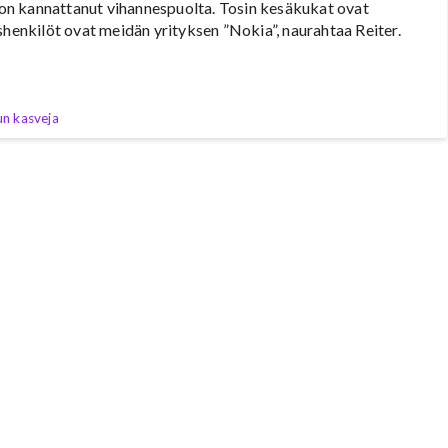
a on kannattanut vihannespuolta. Tosin kesäkukat ovat
shenkilöt ovat meidän yrityksen ”Nokia”, naurahtaa Reiter.
n kasveja