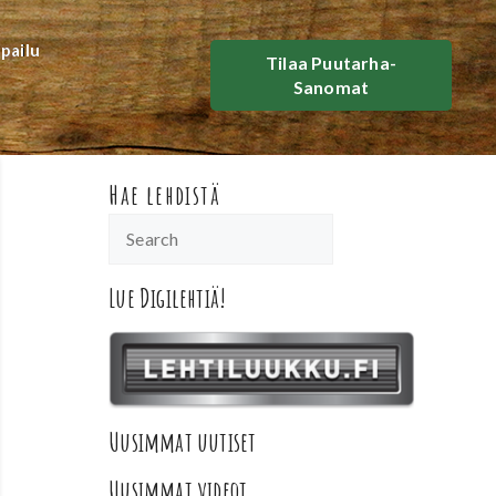
lpailu
Tilaa Puutarha-
Sanomat
Hae lehdistä
Lue Digilehtiä!
Uusimmat uutiset
Uusimmat videot