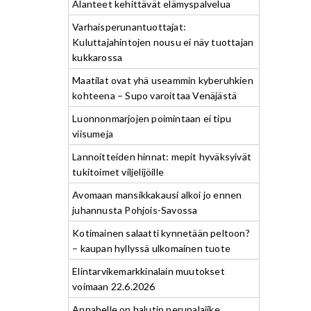
Alanteet kehittävät elämyspalvelua
Varhaisperunantuottajat:
Kuluttajahintojen nousu ei näy tuottajan
kukkarossa
Maatilat ovat yhä useammin kyberuhkien
kohteena – Supo varoittaa Venäjästä
Luonnonmarjojen poimintaan ei tipu
viisumeja
Lannoitteiden hinnat: mepit hyväksyivät
tukitoimet viljelijöille
Avomaan mansikkakausi alkoi jo ennen
juhannusta Pohjois-Savossa
Kotimainen salaatti kynnetään peltoon?
– kaupan hyllyssä ulkomainen tuote
Elintarvikemarkkinalain muutokset
voimaan 22.6.2026
Annabelle on halutin perunalajike