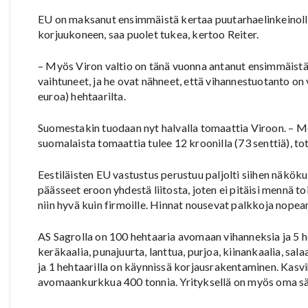
EU on maksanut ensimmäistä kertaa puutarhaelinkeinolle
korjuukoneen, saa puolet tukea, kertoo Reiter.
– Myös Viron valtio on tänä vuonna antanut ensimmäistä ke
vaihtuneet, ja he ovat nähneet, että vihannestuotanto o
euroa) hehtaarilta.
Suomestakin tuodaan nyt halvalla tomaattia Viroon. – M
suomalaista tomaattia tulee 12 kroonilla (73 senttiä), to
Eestiläisten EU vastustus perustuu paljolti siihen näkö
päässeet eroon yhdestä liitosta, joten ei pitäisi mennä t
niin hyvä kuin firmoille. Hinnat nousevat palkkoja nopeam
AS Sagrolla on 100 hehtaaria avomaan vihanneksia ja 5 
keräkaalia, punajuurta, lanttua, purjoa, kiinankaalia, sal
ja 1 hehtaarilla on käynnissä korjausrakentaminen. Kasv
avomaankurkkua 400 tonnia. Yrityksellä on myös oma säi