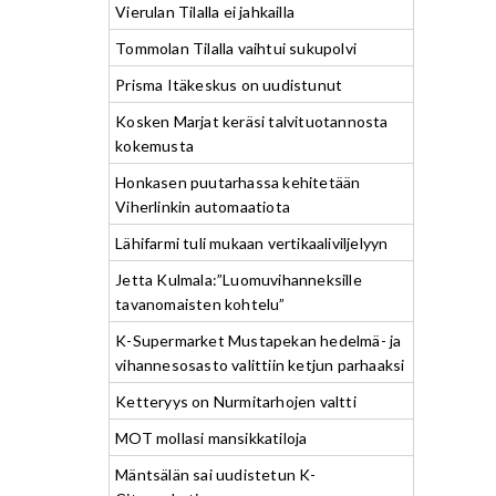
Vierulan Tilalla ei jahkailla
Tommolan Tilalla vaihtui sukupolvi
Prisma Itäkeskus on uudistunut
Kosken Marjat keräsi talvituotannosta
kokemusta
Honkasen puutarhassa kehitetään
Viherlinkin automaatiota
Lähifarmi tuli mukaan vertikaaliviljelyyn
Jetta Kulmala:”Luomuvihanneksille
tavanomaisten kohtelu”
K-Supermarket Mustapekan hedelmä- ja
vihannesosasto valittiin ketjun parhaaksi
Ketteryys on Nurmitarhojen valtti
MOT mollasi mansikkatiloja
Mäntsälän sai uudistetun K-