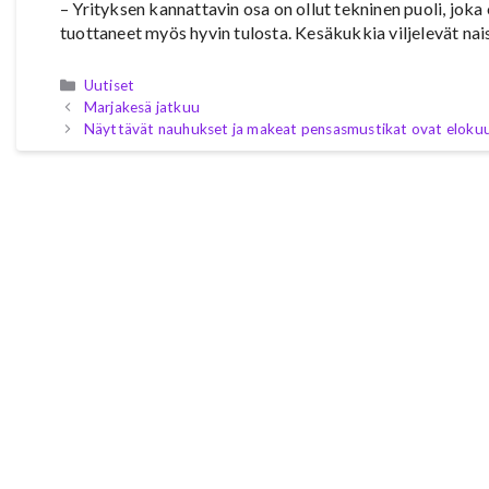
– Yrityksen kannattavin osa on ollut tekninen puoli, jok
tuottaneet myös hyvin tulosta. Kesäkukkia viljelevät nai
Kategoriat
Uutiset
Marjakesä jatkuu
Näyttävät nauhukset ja makeat pensasmustikat ovat elokuu