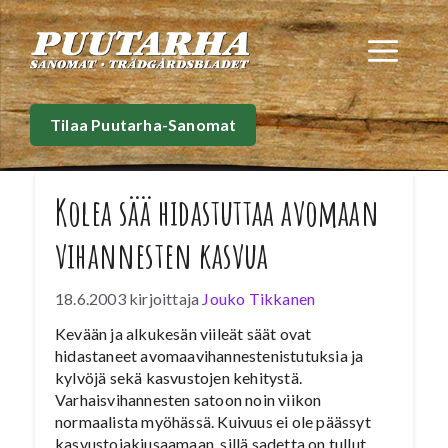
Siirry
sisältöön
Val
Tilaa Puutarha-Sanomat
Kolea sää hidastuttaa avomaan
vihannesten kasvua
18.6.2003
kirjoittaja
Jouko Tikkanen
Kevään ja alkukesän viileät säät ovat
hidastaneet avomaavihannestenistutuksia ja
kylvöjä sekä kasvustojen kehitystä.
Varhaisvihannesten satoon noin viikon
normaalista myöhässä. Kuivuus ei ole päässyt
kasvustojakiusaamaan, sillä sadetta on tullut