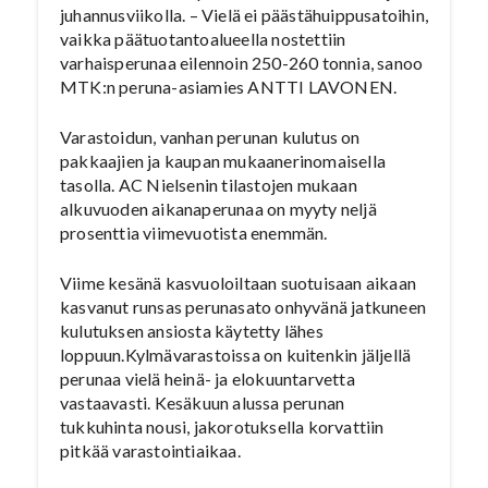
juhannusviikolla. – Vielä ei päästähuippusatoihin,
vaikka päätuotantoalueella nostettiin
varhaisperunaa eilennoin 250-260 tonnia, sanoo
MTK:n peruna-asiamies ANTTI LAVONEN.
Varastoidun, vanhan perunan kulutus on
pakkaajien ja kaupan mukaanerinomaisella
tasolla. AC Nielsenin tilastojen mukaan
alkuvuoden aikanaperunaa on myyty neljä
prosenttia viimevuotista enemmän.
Viime kesänä kasvuoloiltaan suotuisaan aikaan
kasvanut runsas perunasato onhyvänä jatkuneen
kulutuksen ansiosta käytetty lähes
loppuun.Kylmävarastoissa on kuitenkin jäljellä
perunaa vielä heinä- ja elokuuntarvetta
vastaavasti. Kesäkuun alussa perunan
tukkuhinta nousi, jakorotuksella korvattiin
pitkää varastointiaikaa.