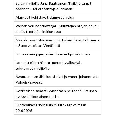
Salaatinviljelijä Juha Rautiainen:”Kaikille samat
säännöt – tai ei sääntöjä ollenkaan”
Alanteet kehittävät elämyspalvelua
Varhaisperunantuottajat: Kuluttajahintojen nousu
ei näy tuottajan kukkarossa
Maatilat ovat yhä useammin kyberuhkien kohteena
– Supo varoittaa Venäjästä
Luonnonmarjojen poimintaan ei tipu viisumeja
Lannoitteiden hinnat: mepit hyväksyivät
tukitoimet viljelijöille
Avomaan mansikkakausi alkoi jo ennen juhannusta
Pohjois-Savossa
Kotimainen salaatti kynnetään peltoon? – kaupan
hyllyssä ulkomainen tuote
Elintarvikemarkkinalain muutokset voimaan
22.6.2026