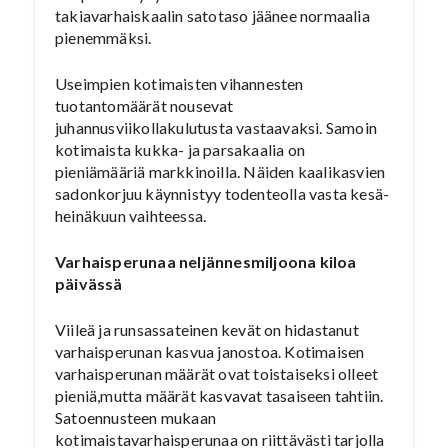
takiavarhaiskaalin satotaso jäänee normaalia
pienemmäksi.
Useimpien kotimaisten vihannesten
tuotantomäärät nousevat
juhannusviikollakulutusta vastaavaksi. Samoin
kotimaista kukka- ja parsakaalia on
pieniämääriä markkinoilla. Näiden kaalikasvien
sadonkorjuu käynnistyy todenteolla vasta kesä-
heinäkuun vaihteessa.
Varhaisperunaa neljännesmiljoona kiloa
päivässä
Viileä ja runsassateinen kevät on hidastanut
varhaisperunan kasvua janostoa. Kotimaisen
varhaisperunan määrät ovat toistaiseksi olleet
pieniä,mutta määrät kasvavat tasaiseen tahtiin.
Satoennusteen mukaan
kotimaistavarhaisperunaa on riittävästi tarjolla