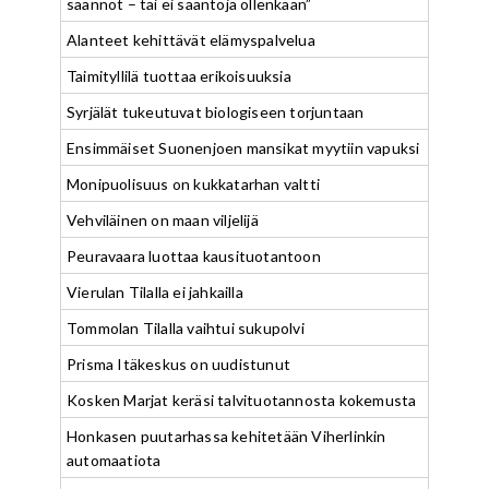
säännöt – tai ei sääntöjä ollenkaan”
Alanteet kehittävät elämyspalvelua
Taimityllilä tuottaa erikoisuuksia
Syrjälät tukeutuvat biologiseen torjuntaan
Ensimmäiset Suonenjoen mansikat myytiin vapuksi
Monipuolisuus on kukkatarhan valtti
Vehviläinen on maan viljelijä
Peuravaara luottaa kausituotantoon
Vierulan Tilalla ei jahkailla
Tommolan Tilalla vaihtui sukupolvi
Prisma Itäkeskus on uudistunut
Kosken Marjat keräsi talvituotannosta kokemusta
Honkasen puutarhassa kehitetään Viherlinkin
automaatiota