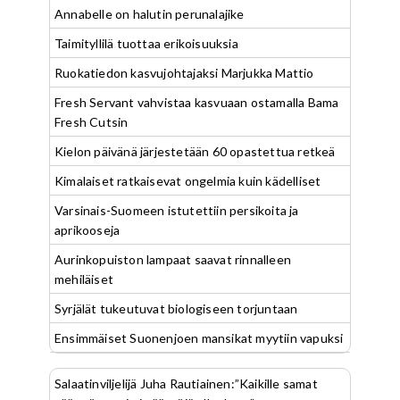
Annabelle on halutin perunalajike
Taimityllilä tuottaa erikoisuuksia
Ruokatiedon kasvujohtajaksi Marjukka Mattio
Fresh Servant vahvistaa kasvuaan ostamalla Bama
Fresh Cutsin
Kielon päivänä järjestetään 60 opastettua retkeä
Kimalaiset ratkaisevat ongelmia kuin kädelliset
Varsinais-Suomeen istutettiin persikoita ja
aprikooseja
Aurinkopuiston lampaat saavat rinnalleen
mehiläiset
Syrjälät tukeutuvat biologiseen torjuntaan
Ensimmäiset Suonenjoen mansikat myytiin vapuksi
Salaatinviljelijä Juha Rautiainen:”Kaikille samat