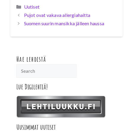
Kategoriat
Uutiset
Pujot ovat vakava allergiahaitta
Suomen suurin mansikka jälleen haussa
Hae lehdistä
Lue Digilehtiä!
Uusimmat uutiset