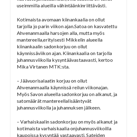
useimmilla alueilla vähintäänkinriittävästi.
Kotimaista avomaan kiinankaalia on ollut
tarjolla jo parin viikon ajan.Satoa on kasvatettu
Ahvenanmaalla harsojen alla, mutta myös
mantereella,erityisesti Mikkelin alueella
kiinankaalin sadonkorjuu on ollut
käynnissäviikon ajan. Kiinankaalia on tarjolla
juhannusviikolla kysyntäävastaavasti, kertoo
Mika Virtanen MTK:sta.
– Jäävuorisalaatin korjuu on ollut
Ahvenanmaalla käynnissä reilun viikonajan.
Myös Savon alueella sadonkorjuu on alkanut, ja
satomäärät mantereellalisääntyvät
juhannusviikolla ja juhannuksen jälkeen.
– Varhaiskaalin sadonkorjuu on myös alkanut ja
kotimaista varhaiskaalia onjuhannusviikoilla
kaupoissa kysyntää vastaavasti. Sateiden