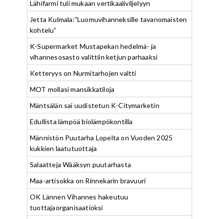
Lähifarmi tuli mukaan vertikaaliviljelyyn
Jetta Kulmala:”Luomuvihanneksille tavanomaisten
kohtelu”
K-Supermarket Mustapekan hedelmä- ja
vihannesosasto valittiin ketjun parhaaksi
Ketteryys on Nurmitarhojen valtti
MOT mollasi mansikkatiloja
Mäntsälän sai uudistetun K-Citymarketin
Edullista lämpöä biolämpökontilla
Männistön Puutarha Lopelta on Vuoden 2025
kukkien laatutuottaja
Salaatteja Wääksyn puutarhasta
Maa-artisokka on Rinnekarin bravuuri
OK Lännen Vihannes hakeutuu
tuottajaorganisaatioksi