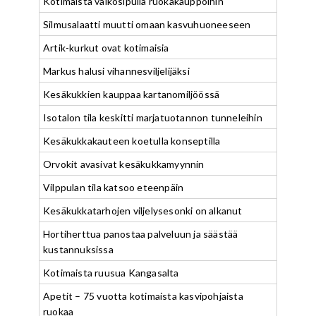
Kotimaista valkosipulia ruokakauppoihin
Silmusalaatti muutti omaan kasvuhuoneeseen
Artik-kurkut ovat kotimaisia
Markus halusi vihannesviljelijäksi
Kesäkukkien kauppaa kartanomiljöössä
Isotalon tila keskitti marjatuotannon tunneleihin
Kesäkukkakauteen koetulla konseptilla
Orvokit avasivat kesäkukkamyynnin
Vilppulan tila katsoo eteenpäin
Kesäkukkatarhojen viljelysesonki on alkanut
Hortiherttua panostaa palveluun ja säästää
kustannuksissa
Kotimaista ruusua Kangasalta
Apetit – 75 vuotta kotimaista kasvipohjaista
ruokaa