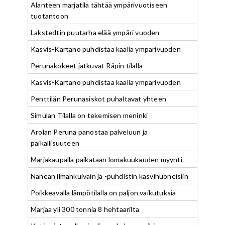
Alanteen marjatila tähtää ympärivuotiseen
tuotantoon
Lakstedtin puutarha elää ympäri vuoden
Kasvis-Kartano puhdistaa kaalia ympärivuoden
Perunakokeet jatkuvat Räpin tilalla
Kasvis-Kartano puhdistaa kaalia ympärivuoden
Penttilän Perunasiskot puhaltavat yhteen
Simulan Tilalla on tekemisen meninki
Arolan Peruna panostaa palveluun ja
paikallisuuteen
Marjakaupalla paikataan lomakuukauden myynti
Nanean ilmankuivain ja -puhdistin kasvihuoneisiin
Poikkeavalla lämpötilalla on paljon vaikutuksia
Marjaa yli 300 tonnia 8 hehtaarilta