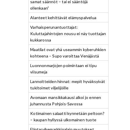
samat säännöt – tai ei sääntöjä
ollenkaan”
Alanteet kehittävät elämyspalvelua
Varhaisperunantuottajat:
Kuluttajahintojen nousu ei näy tuottajan
kukkarossa
Maatilat ovat yhä useammin kyberuhkien
kohteena – Supo varoittaa Venäjästä
Luonnonmarjojen poimintaan ei tipu
viisumeja
Lannoitteiden hinnat: mepit hyväksyivät
tukitoimet viljelijöille
Avomaan mansikkakausi alkoi jo ennen
juhannusta Pohjois-Savossa
Kotimainen salaatti kynnetään peltoon?
– kaupan hyllyssä ulkomainen tuote
Elintarvikemarkkinalain muutokset