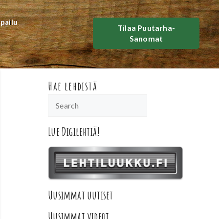
lpailu
Tilaa Puutarha-
Sanomat
Hae lehdistä
Lue Digilehtiä!
Uusimmat uutiset
Uusimmat videot