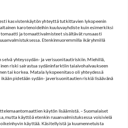
esti kasvistenkäytön yhteyttä tutkittavien lykopeenin
altainen karotenoideihin kuuluvayhdiste kuin esimerkiksi
omaatti ja tomaattivalmisteet sisältävät runsaasti
ruuanvalmistuksessa. Etenkinnuoremmilla ikäryhmillä
selvä yhteyssydän- ja verisuonitautiriskiin. Miehillä,
ainen riski sairastua sydäninfarktiin taiaivohalvaukseen
ainen tai korkea. Matala lykopeenitaso oli yhteydessä
kään pidetään sydän- javerisuonitautien riskiä lisäävänä
ittelemaantomaattien käytön lisäämistä. – Suomalaiset
, mutta käyttöä etenkin ruuanvalmistuksessa voisivielä
 oikeinhyvin käyttää. Käsitellyistä ja kuumennetuista