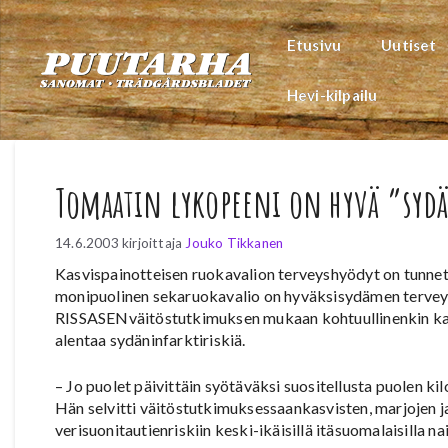
Siirry
sisältöön
Etusivu
Uutiset
Hevi-kilpailu
Tomaatin lykopeeni on hyvä ”syd
14.6.2003
kirjoittaja
Jouko Tikkanen
Kasvispainotteisen ruokavalion terveyshyödyt on tunne
monipuolinen sekaruokavalio on hyväksisydämen terveyd
RISSASENväitöstutkimuksen mukaan kohtuullinenkin kasv
alentaa sydäninfarktiriskiä.
– Jo puolet päivittäin syötäväksi suositellusta puolen k
Hän selvitti väitöstutkimuksessaankasvisten, marjojen j
verisuonitautienriskiin keski-ikäisillä itäsuomalaisilla nais