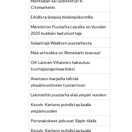
Mäntsälän sai uudistetun K-
Citymarketin
Edullista lämpöä biolämpökontilla
Männistön Puutarha Lopelta on Vuoden
2025 kukkien laatutuottaja
Salaatteja Wääksyn puutarhasta
Maa-artisokka on Rinnekarin bravuuri
OK Lännen Vihannes hakeutuu
tuottajaorganisaatioksi
Alanteen marjatila tähtää
ympärivuotiseen tuotantoon
Lakstedtin puutarha elää ympäri vuoden
Kasvis-Kartano puhdistaa kaalia
ympärivuoden
Perunakokeet jatkuvat Räpin tilalla
Kasvis-Kartano puhdistaa kaalia