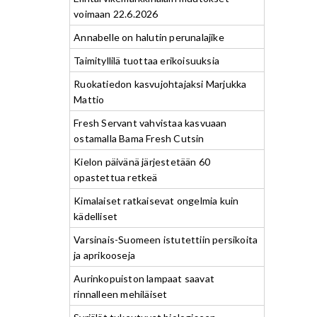
voimaan 22.6.2026
Annabelle on halutin perunalajike
Taimityllilä tuottaa erikoisuuksia
Ruokatiedon kasvujohtajaksi Marjukka
Mattio
Fresh Servant vahvistaa kasvuaan
ostamalla Bama Fresh Cutsin
Kielon päivänä järjestetään 60
opastettua retkeä
Kimalaiset ratkaisevat ongelmia kuin
kädelliset
Varsinais-Suomeen istutettiin persikoita
ja aprikooseja
Aurinkopuiston lampaat saavat
rinnalleen mehiläiset