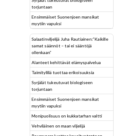
Syrjälät tukeutuvat biologiseen
torjuntaan
Ensimmäiset Suonenjoen mansikat
myytiin vapuksi
Salaatinviljelijä Juha Rautiainen:”Kaikille
samat säännöt – tai ei sääntöjä
ollenkaan”
Alanteet kehittävät elämyspalvelua
Taimityllilä tuottaa erikoisuuksia
Syrjälät tukeutuvat biologiseen
torjuntaan
Ensimmäiset Suonenjoen mansikat
myytiin vapuksi
Monipuolisuus on kukkatarhan valtti
Vehviläinen on maan viljelijä
Peuravaara luottaa kausituotantoon