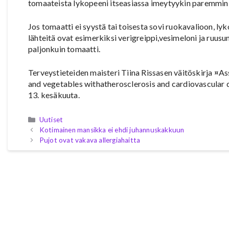
tomaateista lykopeeni itseasiassa imeytyykin paremmin k
Jos tomaatti ei syystä tai toisesta sovi ruokavalioon, l
lähteitä ovat esimerkiksi verigreippi,vesimeloni ja ruusu
paljonkuin tomaatti.
Terveystieteiden maisteri Tiina Rissasen väitöskirja ¤Ass
and vegetables withatherosclerosis and cardiovascular d
13. kesäkuuta.
Kategoriat
Uutiset
Kotimainen mansikka ei ehdi juhannuskakkuun
Pujot ovat vakava allergiahaitta