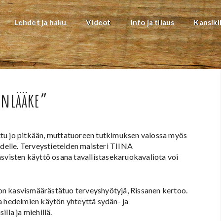
Lehdet ja haku
Videot
Info ja tilaus
Kansiki
änlääke”
ttu jo pitkään, muttatuoreen tutkimuksen valossa myös
elle. Terveystieteiden maisteri TIINA
isten käyttö osana tavallistasekaruokavaliota voi
ilon kasvismäärästätuo terveyshyötyjä, Rissanen kertoo.
a hedelmien käytön yhteyttä sydän- ja
illa ja miehillä.