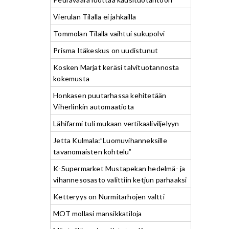
Vierulan Tilalla ei jahkailla
Tommolan Tilalla vaihtui sukupolvi
Prisma Itäkeskus on uudistunut
Kosken Marjat keräsi talvituotannosta
kokemusta
Honkasen puutarhassa kehitetään
Viherlinkin automaatiota
Lähifarmi tuli mukaan vertikaaliviljelyyn
Jetta Kulmala:”Luomuvihanneksille
tavanomaisten kohtelu”
K-Supermarket Mustapekan hedelmä- ja
vihannesosasto valittiin ketjun parhaaksi
Ketteryys on Nurmitarhojen valtti
MOT mollasi mansikkatiloja