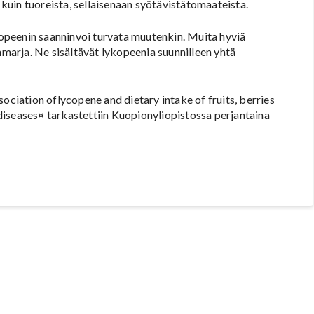
uin tuoreista, sellaisenaan syötävistätomaateista.
ykopeenin saanninvoi turvata muutenkin. Muita hyviä
nmarja. Ne sisältävät lykopeenia suunnilleen yhtä
ociation oflycopene and dietary intake of fruits, berries
iseases¤ tarkastettiin Kuopionyliopistossa perjantaina