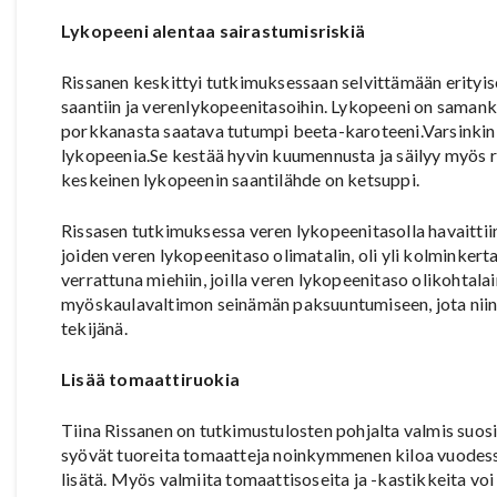
Lykopeeni alentaa sairastumisriskiä
Rissanen keskittyi tutkimuksessaan selvittämään erityis
saantiin ja verenlykopeenitasoihin. Lykopeeni on samank
porkkanasta saatava tutumpi beeta-karoteeni.Varsinkin t
lykopeenia.Se kestää hyvin kuumennusta ja säilyy myös 
keskeinen lykopeenin saantilähde on ketsuppi.
Rissasen tutkimuksessa veren lykopeenitasolla havaittiin 
joiden veren lykopeenitaso olimatalin, oli yli kolminkert
verrattuna miehiin, joilla veren lykopeenitaso olikohtal
myöskaulavaltimon seinämän paksuuntumiseen, jota niin i
tekijänä.
Lisää tomaattiruokia
Tiina Rissanen on tutkimustulosten pohjalta valmis suos
syövät tuoreita tomaatteja noinkymmenen kiloa vuodessa
lisätä. Myös valmiita tomaattisoseita ja -kastikkeita voi