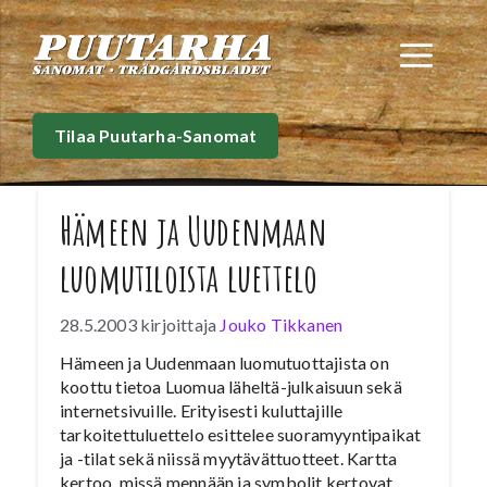
Siirry
sisältöön
Val
Tilaa Puutarha-Sanomat
Hämeen ja Uudenmaan
luomutiloista luettelo
28.5.2003
kirjoittaja
Jouko Tikkanen
Hämeen ja Uudenmaan luomutuottajista on
koottu tietoa Luomua läheltä-julkaisuun sekä
internetsivuille. Erityisesti kuluttajille
tarkoitettuluettelo esittelee suoramyyntipaikat
ja -tilat sekä niissä myytävättuotteet. Kartta
kertoo, missä mennään ja symbolit kertovat,