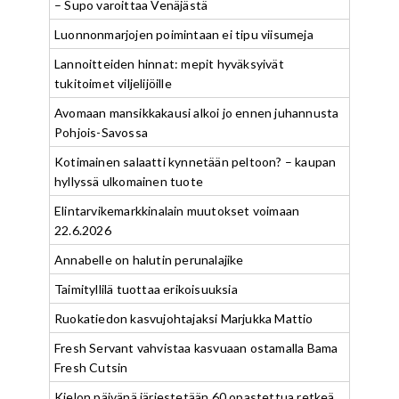
– Supo varoittaa Venäjästä
Luonnonmarjojen poimintaan ei tipu viisumeja
Lannoitteiden hinnat: mepit hyväksyivät
tukitoimet viljelijöille
Avomaan mansikkakausi alkoi jo ennen juhannusta
Pohjois-Savossa
Kotimainen salaatti kynnetään peltoon? – kaupan
hyllyssä ulkomainen tuote
Elintarvikemarkkinalain muutokset voimaan
22.6.2026
Annabelle on halutin perunalajike
Taimityllilä tuottaa erikoisuuksia
Ruokatiedon kasvujohtajaksi Marjukka Mattio
Fresh Servant vahvistaa kasvuaan ostamalla Bama
Fresh Cutsin
Kielon päivänä järjestetään 60 opastettua retkeä