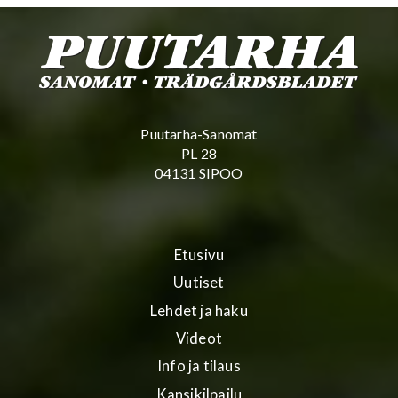
Puutarha-Sanomat
PL 28
04131 SIPOO
Etusivu
Uutiset
Lehdet ja haku
Videot
Info ja tilaus
Kansikilpailu