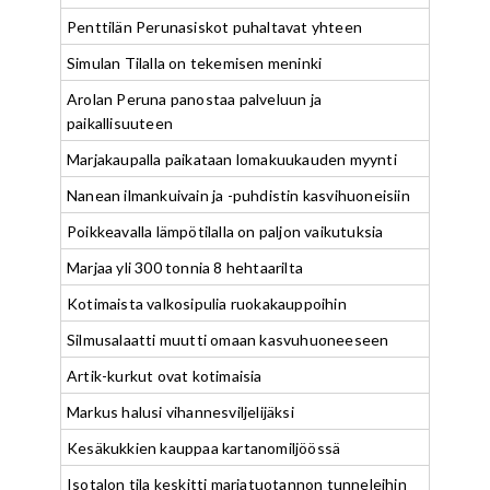
Penttilän Perunasiskot puhaltavat yhteen
Simulan Tilalla on tekemisen meninki
Arolan Peruna panostaa palveluun ja
paikallisuuteen
Marjakaupalla paikataan lomakuukauden myynti
Nanean ilmankuivain ja -puhdistin kasvihuoneisiin
Poikkeavalla lämpötilalla on paljon vaikutuksia
Marjaa yli 300 tonnia 8 hehtaarilta
Kotimaista valkosipulia ruokakauppoihin
Silmusalaatti muutti omaan kasvuhuoneeseen
Artik-kurkut ovat kotimaisia
Markus halusi vihannesviljelijäksi
Kesäkukkien kauppaa kartanomiljöössä
Isotalon tila keskitti marjatuotannon tunneleihin