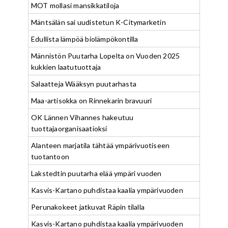
MOT mollasi mansikkatiloja
Mäntsälän sai uudistetun K-Citymarketin
Edullista lämpöä biolämpökontilla
Männistön Puutarha Lopelta on Vuoden 2025
kukkien laatutuottaja
Salaatteja Wääksyn puutarhasta
Maa-artisokka on Rinnekarin bravuuri
OK Lännen Vihannes hakeutuu
tuottajaorganisaatioksi
Alanteen marjatila tähtää ympärivuotiseen
tuotantoon
Lakstedtin puutarha elää ympäri vuoden
Kasvis-Kartano puhdistaa kaalia ympärivuoden
Perunakokeet jatkuvat Räpin tilalla
Kasvis-Kartano puhdistaa kaalia ympärivuoden