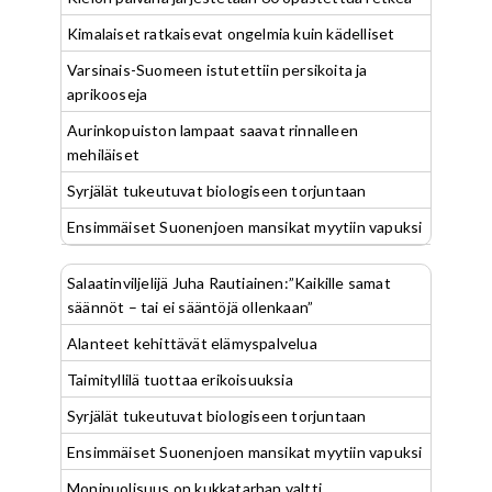
Kimalaiset ratkaisevat ongelmia kuin kädelliset
Varsinais-Suomeen istutettiin persikoita ja
aprikooseja
Aurinkopuiston lampaat saavat rinnalleen
mehiläiset
Syrjälät tukeutuvat biologiseen torjuntaan
Ensimmäiset Suonenjoen mansikat myytiin vapuksi
Salaatinviljelijä Juha Rautiainen:”Kaikille samat
säännöt – tai ei sääntöjä ollenkaan”
Alanteet kehittävät elämyspalvelua
Taimityllilä tuottaa erikoisuuksia
Syrjälät tukeutuvat biologiseen torjuntaan
Ensimmäiset Suonenjoen mansikat myytiin vapuksi
Monipuolisuus on kukkatarhan valtti