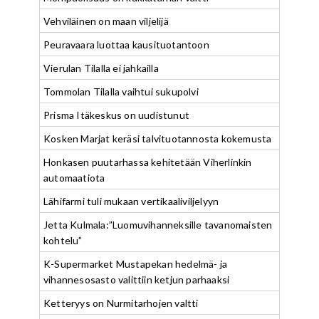
Vehviläinen on maan viljelijä
Peuravaara luottaa kausituotantoon
Vierulan Tilalla ei jahkailla
Tommolan Tilalla vaihtui sukupolvi
Prisma Itäkeskus on uudistunut
Kosken Marjat keräsi talvituotannosta kokemusta
Honkasen puutarhassa kehitetään Viherlinkin
automaatiota
Lähifarmi tuli mukaan vertikaaliviljelyyn
Jetta Kulmala:”Luomuvihanneksille tavanomaisten
kohtelu”
K-Supermarket Mustapekan hedelmä- ja
vihannesosasto valittiin ketjun parhaaksi
Ketteryys on Nurmitarhojen valtti