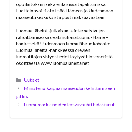
oppilaitoksiin sekä erilaisissa tapahtumissa.
Luetteloavoi tilata lisää Hämeen ja Uudenmaan
maaseutukeskuksista postimaksuavastaan.
Luomua läheltä -julkaisun ja internetsivujen
rahoittamisessa ovat mukanaLuomu-Häme -
hanke sekä Uudenmaan luomulähiruokahanke.
Luomua läheltä -hankkeessa olevien
luomutilojen yhtyestiedot löytyvät Internetistä
osoitteesta www.luomualahelta.net
Kategoriat
Uutiset
Ministeriö kaipaa maaseudun kehittämiseen
jatkoa
Luomumarkkinoiden kasvuvauhti hidastunut