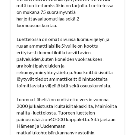
mitä tuotteitamissäkin on tarjolla. Luettelossa
on mukana 75 suoramyyntiä
harjoittavaaluomutilaa sekä 2
luomuosuuskuntaa.
Luettelossa on omat sivunsa luomuviljelyn ja
ruuan ammattilaisille.Sivuille on koottu
erityisesti luomutiloilla tarvittavien
palveluiden,kuten koneiden vuokrauksen,
urakointipalveluiden ja
rehumyynnin,yhteystietoja. Suurkeittiösivuilta
löytyvät tiedot ammattikeittiöihintuotteita
toimittavista viljelijöistä sekä osuuskunnista.
Luomua Läheltä on uudistettu versio vuonna
2000 julkaistusta Kultaisiltakaskilta, Mainioilta
mailta -luettelosta. Tuoreen luettelon
painosmäärä on40 000 kappaletta. Sitä jaetaan
Hämeen ja Uudenmaan
matkailukohteisiin,kunnanvirastoihin,