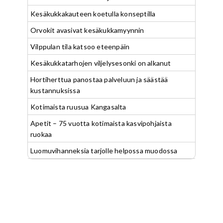
Kesäkukkakauteen koetulla konseptilla
Orvokit avasivat kesäkukkamyynnin
Vilppulan tila katsoo eteenpäin
Kesäkukkatarhojen viljelysesonki on alkanut
Hortiherttua panostaa palveluun ja säästää
kustannuksissa
Kotimaista ruusua Kangasalta
Apetit – 75 vuotta kotimaista kasvipohjaista
ruokaa
Luomuvihanneksia tarjolle helpossa muodossa