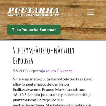
Siirry
sisältöön
Val
Tilaa Puutarha-Sanomat
Viherympäristö-näyttely
Espoossa
5.5.2003
kirjoittaja
Jouko Tikkanen
Viherympäristö-puutarhanäyttely tuo taas koko
piha- ja puutarhatuotteiden kirjon
ihailtavaksemme Espoon Marketanpuistoon
16.-18.5. Ideoita ja uutuuksia pihanomistajille ja
puutarhaihmisille tarjoilee 150
näytteilleasettajaa. Marketanpuiston vehreisiin