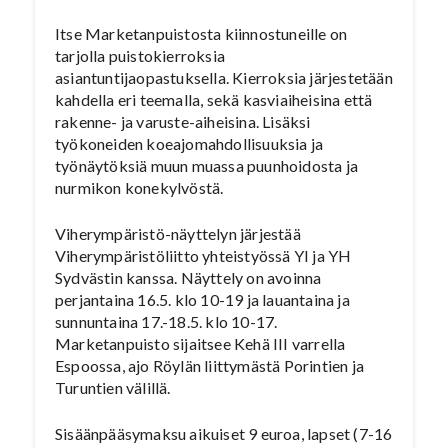
Itse Marketanpuistosta kiinnostuneille on
tarjolla puistokierroksia
asiantuntijaopastuksella. Kierroksia järjestetään
kahdella eri teemalla, sekä kasviaiheisina että
rakenne- ja varuste-aiheisina. Lisäksi
työkoneiden koeajomahdollisuuksia ja
työnäytöksiä muun muassa puunhoidosta ja
nurmikon konekylvöstä.
Viherympäristö-näyttelyn järjestää
Viherympäristöliitto yhteistyössä YI ja YH
Sydvästin kanssa. Näyttely on avoinna
perjantaina 16.5. klo 10-19 ja lauantaina ja
sunnuntaina 17.-18.5. klo 10-17.
Marketanpuisto sijaitsee Kehä III varrella
Espoossa, ajo Röylän liittymästä Porintien ja
Turuntien välillä.
Sisäänpääsymaksu aikuiset 9 euroa, lapset (7-16