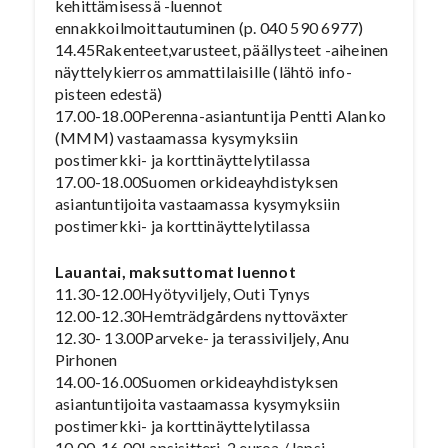
kehittämisessä -luennot
ennakkoilmoittautuminen (p. 040 590 6977)
14.45Rakenteet,varusteet, päällysteet -aiheinen
näyttelykierros ammattilaisille (lähtö info-
pisteen edestä)
17.00-18.00Perenna-asiantuntija Pentti Alanko
(MMM) vastaamassa kysymyksiin
postimerkki- ja korttinäyttelytilassa
17.00-18.00Suomen orkideayhdistyksen
asiantuntijoita vastaamassa kysymyksiin
postimerkki- ja korttinäyttelytilassa
Lauantai, maksuttomat luennot
11.30-12.00Hyötyviljely, Outi Tynys
12.00-12.30Hemträdgårdens nyttoväxter
12.30- 13.00Parveke- ja terassiviljely, Anu
Pirhonen
14.00-16.00Suomen orkideayhdistyksen
asiantuntijoita vastaamassa kysymyksiin
postimerkki- ja korttinäyttelytilassa
10.00-16.00Lapsisitteri, 2 euroa / lapsi