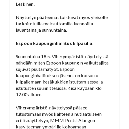
Leskinen.
Näyttelyn pääteemat toistuvat myös yleisölle
tarkoitetuilla maksuttomilla luennoilla
lauantaina ja sunnuntaina.
Espoon kaupunginhallitus kilpasilla!
Sunnuntaina 18.5. Viherympäristö-näyttelyssä
nähdään miten Espoon kaupungin vaikuttajilta
sujuvat puutarhatyöt. Espoon
kaupunginhallituksen jäsenet on kutsuttu
kilpailemaan kesäkukkien istuttamisessa ja
istutusten suunnittelussa. Kisa käydään klo
12.00 alkaen.
Viherympäristö-näyttelyssä pääsee
tutustumaan myös kahteen ainutlaatuiseen
erillisnäyttelyyn, MMM Pentti Alangon
kasviteeman ympärille kokoamaan