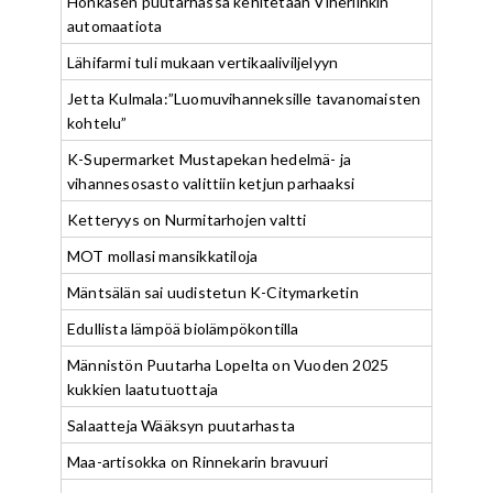
Honkasen puutarhassa kehitetään Viherlinkin
automaatiota
Lähifarmi tuli mukaan vertikaaliviljelyyn
Jetta Kulmala:”Luomuvihanneksille tavanomaisten
kohtelu”
K-Supermarket Mustapekan hedelmä- ja
vihannesosasto valittiin ketjun parhaaksi
Ketteryys on Nurmitarhojen valtti
MOT mollasi mansikkatiloja
Mäntsälän sai uudistetun K-Citymarketin
Edullista lämpöä biolämpökontilla
Männistön Puutarha Lopelta on Vuoden 2025
kukkien laatutuottaja
Salaatteja Wääksyn puutarhasta
Maa-artisokka on Rinnekarin bravuuri