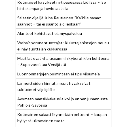
Kotimaiset kasvikset nyt pääosassa Lidlissä – iso
hintakampanja heviosastolla
Salaatinviljelijä Juha Rautiainen:”Kaikille samat
säännöt – tai ei sääntöjä ollenkaan”
Alanteet kehittävät elämyspalvelua
Varhaisperunantuottajat: Kuluttajahintojen nousu
ei näy tuottajan kukkarossa
Maatilat ovat yhä useammin kyberuhkien kohteena
– Supo varoittaa Venäjästä
Luonnonmarjojen poimintaan ei tipu viisumeja
Lannoitteiden hinnat: mepit hyväksyivät
tukitoimet viljelijöille
Avomaan mansikkakausi alkoi jo ennen juhannusta
Pohjois-Savossa
Kotimainen salaatti kynnetään peltoon? – kaupan
hyllyssä ulkomainen tuote