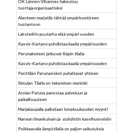
OK Lännen Vihannes hakeutuu
tuottajaorganisaatioksi
Alanteen marjatila tähtää ympärivuotiseen
tuotantoon
Lakstedtin puutarha elää ympäri vuoden
Kasvis-Kartano puhdistaa kaalia ympärivuoden
Perunakokeet jatkuvat Räpin tilalla
Kasvis-Kartano puhdistaa kaalia ympärivuoden
Penttilän Perunasiskot puhaltavat yhteen
Simulan Tilalla on tekemisen meninki
Arolan Peruna panostaa palveluun ja
paikallisuuteen
Marjakaupalla paikataan lomakuukauden myynti
Nanean ilmankuivain ja -puhdistin kasvihuoneisiin
Poikkeavalla lämpötilalla on paljon vaikutuksia