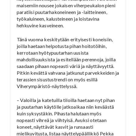
maisemiin nousee jokaisen viherpeukalon pieni
paratiisi puutarhakoneineen ja -laitteineen,
työkaluineen, kalusteineen ja loistavina
hehkuvine kasveineen.
Tänä vuonna keskitytään erityisesti koneisiin,
joilla haetaan helpotusta pihan hoitotöihin,
kerrotaan hyötypuutarhan uusista
mahdollisuuksista ja esitellään perennoja, joilla
saadaan pihaan nopeasti väriä ja näyttävyyttä.
Pitkin kevättä vahvana jatkunut parvekkeiden ja
terassien sisustustrendi on myös esillä
Viherympäristö-näyttelyssä.
– Valoilla ja katetuilla tiloilla haetaan nyt pihan
ja puutarhan käytölle jatkoaikaa niin keväästä
kuin syksystäkin. Pihasta halutaan myös
nopeasti vihreä ja viihtyisä. Avuksi otetaan
koneet, näyttävät kasvit ja runsaasti
mielikuvitusta, listaa näyttelypäällikkö Pekka