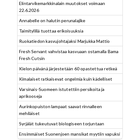
Elintarvikemarkkinalain muutokset voimaan
22.6.2026
Annabelle on halutin perunalajike
Taimityllilä tuottaa erikoisuuksia
Ruokatiedon kasvujohtajaksi Marjukka Mattio
Fresh Servant vahvistaa kasvuaan ostamalla Bama
Fresh Cutsin
Kielon päivänä järjestetään 60 opastettua retkeä
Kimalaiset ratkaisevat ongelmia kuin kädelliset
Varsinais-Suomeen istutettiin persikoita ja
aprikooseja
Aurinkopuiston lampaat saavat rinnalleen
mehiläiset
Syrjälät tukeutuvat biologiseen torjuntaan
Ensimmäiset Suonenjoen mansikat myytiin vapuksi