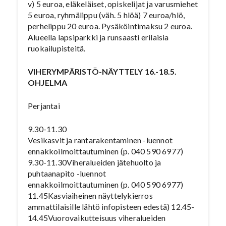
v) 5 euroa, eläkeläiset, opiskelijat ja varusmiehet
5 euroa, ryhmälippu (väh. 5 hlöä) 7 euroa/hlö,
perhelippu 20 euroa. Pysäköintimaksu 2 euroa.
Alueella lapsiparkki ja runsaasti erilaisia
ruokailupisteitä.
VIHERYMPÄRISTÖ-NÄYTTELY 16.-18.5.
OHJELMA
Perjantai
9.30-11.30
Vesikasvit ja rantarakentaminen -luennot
ennakkoilmoittautuminen (p. 040 590 6977)
9.30-11.30Viheralueiden jätehuolto ja
puhtaanapito -luennot
ennakkoilmoittautuminen (p. 040 590 6977)
11.45Kasviaiheinen näyttelykierros
ammattilaisille lähtö infopisteen edestä) 12.45-
14.45Vuorovaikutteisuus viheralueiden