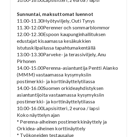
Sunnuntai, maksuttomat luennot
11.00-11.30Hyötyviljely, Outi Tynys
11.30-12.00Perenner och sommarblommor
12.00-12.30Espoon kaupunginhallituksen
edustajat kisaamassa kesäkukkien
istutuskilpailussa tapahtumakentällä
13.00-13.30Parveke- ja terassiviljely, Anu
Pirhonen
14.00-15.00Perenna-asiantuntija Pentti Alanko
(MMM) vastaamassa kysymyksiin
postimerkki- ja korttinäyttelytilassa
14.00-16.00Suomen orkideayhdistyksen
asiantuntijoita vastaamassa kysymyksiin
postimerkki- ja korttinäyttelytilassa
10.00-16.00Lapsisitteri, 2 euroa / lapsi
Koko näyttelyn ajan
* Perenna-aiheinen postimerkkinäyttely ja
Orkidea-aiheinen korttinäyttely
* Työkoneiden testausalue