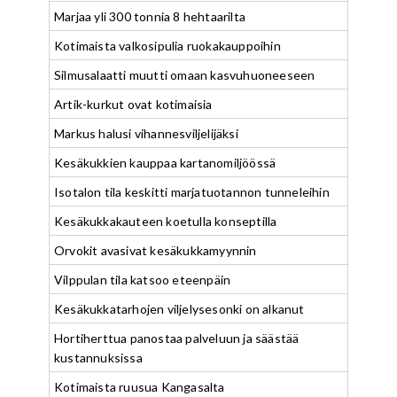
Marjaa yli 300 tonnia 8 hehtaarilta
Kotimaista valkosipulia ruokakauppoihin
Silmusalaatti muutti omaan kasvuhuoneeseen
Artik-kurkut ovat kotimaisia
Markus halusi vihannesviljelijäksi
Kesäkukkien kauppaa kartanomiljöössä
Isotalon tila keskitti marjatuotannon tunneleihin
Kesäkukkakauteen koetulla konseptilla
Orvokit avasivat kesäkukkamyynnin
Vilppulan tila katsoo eteenpäin
Kesäkukkatarhojen viljelysesonki on alkanut
Hortiherttua panostaa palveluun ja säästää
kustannuksissa
Kotimaista ruusua Kangasalta