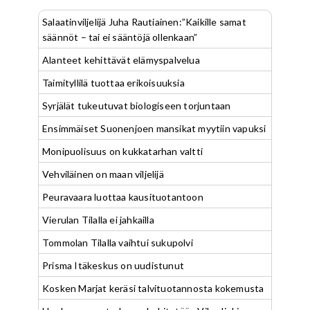
Salaatinviljelijä Juha Rautiainen:”Kaikille samat
säännöt – tai ei sääntöjä ollenkaan”
Alanteet kehittävät elämyspalvelua
Taimityllilä tuottaa erikoisuuksia
Syrjälät tukeutuvat biologiseen torjuntaan
Ensimmäiset Suonenjoen mansikat myytiin vapuksi
Monipuolisuus on kukkatarhan valtti
Vehviläinen on maan viljelijä
Peuravaara luottaa kausituotantoon
Vierulan Tilalla ei jahkailla
Tommolan Tilalla vaihtui sukupolvi
Prisma Itäkeskus on uudistunut
Kosken Marjat keräsi talvituotannosta kokemusta