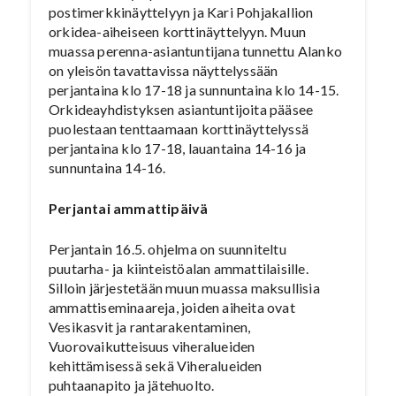
postimerkkinäyttelyyn ja Kari Pohjakallion
orkidea-aiheiseen korttinäyttelyyn. Muun
muassa perenna-asiantuntijana tunnettu Alanko
on yleisön tavattavissa näyttelyssään
perjantaina klo 17-18 ja sunnuntaina klo 14-15.
Orkideayhdistyksen asiantuntijoita pääsee
puolestaan tenttaamaan korttinäyttelyssä
perjantaina klo 17-18, lauantaina 14-16 ja
sunnuntaina 14-16.
Perjantai ammattipäivä
Perjantain 16.5. ohjelma on suunniteltu
puutarha- ja kiinteistöalan ammattilaisille.
Silloin järjestetään muun muassa maksullisia
ammattiseminaareja, joiden aiheita ovat
Vesikasvit ja rantarakentaminen,
Vuorovaikutteisuus viheralueiden
kehittämisessä sekä Viheralueiden
puhtaanapito ja jätehuolto.