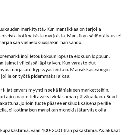
juukauden merkitystä.-Kun mansikkaa on tarjolla
uoreista kotimaisista marjoista. Mansikan säilöntäkausi ei
arjaa saa vieläelokuussakin, hän sanoo.
uoremarkkinoilletoukokuun lopusta elokuun loppuun.
taimet viileässä läpi talven. Kun varastoidut
 myös marjasato kypsyyasteittain. Mansikkasesongin
 joille on työtä pidemmäksi aikaa.
ri- jatienvarsimyyntiin sekä lähialueen marketteihin.
uttajien naposteltavaksi vielä saman päivänaikana. Suuri
kattuna, jolloin tuote pääsee ensiluokkaisena perille
lla, ei kotimaisen mansikan menekistätarvitse olla
arkkupakastimia, vaan 100-200 litran pakastimia. Asiakkaat