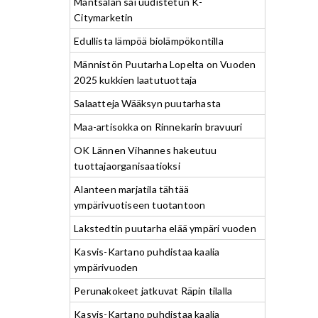
Mäntsälän sai uudistetun K-
Citymarketin
Edullista lämpöä biolämpökontilla
Männistön Puutarha Lopelta on Vuoden
2025 kukkien laatutuottaja
Salaatteja Wääksyn puutarhasta
Maa-artisokka on Rinnekarin bravuuri
OK Lännen Vihannes hakeutuu
tuottajaorganisaatioksi
Alanteen marjatila tähtää
ympärivuotiseen tuotantoon
Lakstedtin puutarha elää ympäri vuoden
Kasvis-Kartano puhdistaa kaalia
ympärivuoden
Perunakokeet jatkuvat Räpin tilalla
Kasvis-Kartano puhdistaa kaalia