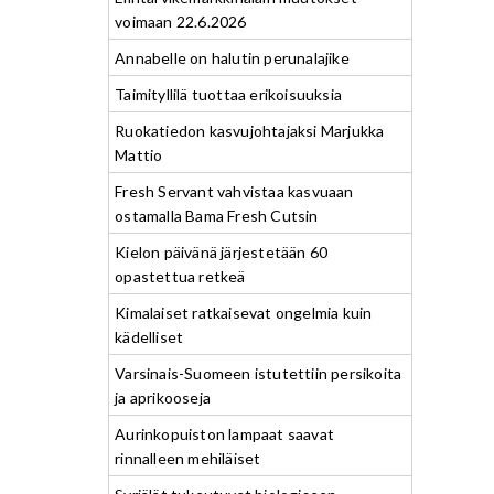
voimaan 22.6.2026
Annabelle on halutin perunalajike
Taimityllilä tuottaa erikoisuuksia
Ruokatiedon kasvujohtajaksi Marjukka
Mattio
Fresh Servant vahvistaa kasvuaan
ostamalla Bama Fresh Cutsin
Kielon päivänä järjestetään 60
opastettua retkeä
Kimalaiset ratkaisevat ongelmia kuin
kädelliset
Varsinais-Suomeen istutettiin persikoita
ja aprikooseja
Aurinkopuiston lampaat saavat
rinnalleen mehiläiset