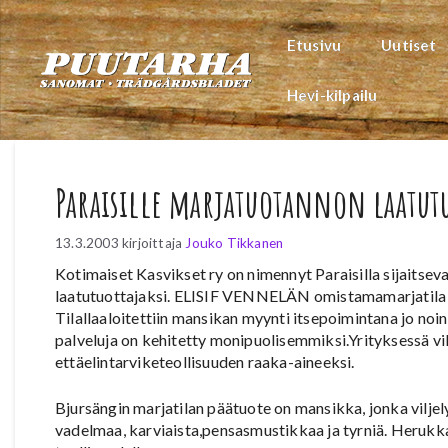
Siirry
sisältöön
Etusivu
Uutiset
Hevi-kilpailu
Paraisille marjatuotannon laatu
13.3.2003
kirjoittaja
Jouko Tikkanen
Kotimaiset Kasvikset ry on nimennyt Paraisilla sijaits
laatutuottajaksi. ELISIF VENNELÄN omistamamarjatila t
Tilallaaloitettiin mansikan myynti itsepoimintana jo noin 
palveluja on kehitetty monipuolisemmiksi.Yrityksessä vi
ettäelintarviketeollisuuden raaka-aineeksi.
Bjursängin marjatilan päätuote on mansikka, jonka viljely
vadelmaa, karviaista,pensasmustikkaa ja tyrniä. Herukka