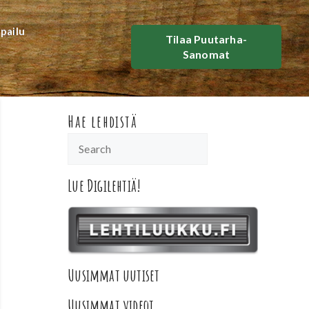
lpailu
Tilaa Puutarha-
Sanomat
Hae lehdistä
Lue Digilehtiä!
Uusimmat uutiset
Uusimmat videot