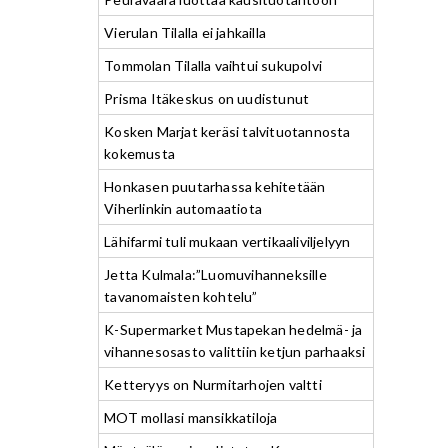
Vierulan Tilalla ei jahkailla
Tommolan Tilalla vaihtui sukupolvi
Prisma Itäkeskus on uudistunut
Kosken Marjat keräsi talvituotannosta
kokemusta
Honkasen puutarhassa kehitetään
Viherlinkin automaatiota
Lähifarmi tuli mukaan vertikaaliviljelyyn
Jetta Kulmala:”Luomuvihanneksille
tavanomaisten kohtelu”
K-Supermarket Mustapekan hedelmä- ja
vihannesosasto valittiin ketjun parhaaksi
Ketteryys on Nurmitarhojen valtti
MOT mollasi mansikkatiloja