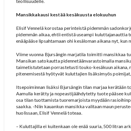
teollisuudelle.
Mansikkakausi kestää kesäkuusta elokuuhun
Elisif Vennelä korostaa perinteistä pidemmän sadonkor
pidemmän aikaa, ehtii entistä useampi kuluttajanauttia t
enääpääse lipsahtamaan ohi kesäloman aikana nyt, kun m
Viime vuonna Bjursängin marjatila toimitti mansikkaa t
Mansikan satokautta pidennetäänvarastoimalla mansikan 
taimetistutetaan porrastetusti touko-kesäkuun aikana,
pitenemisestä hyötyvät kuluttajien lisäksimyös poimijat,
Itsepoiminnan lisäksi Bjursängin tilan marjaa kerätään to
Aamulla kerätty ja nopeastijäähdytetty tuote pääsee kul
osa tilan tuottamista tuoremarjoista myydään rasioihinpa
saakka. -Niin kauankun mansikka valitaan maun perustee
huolissaan, Elisif Vennelä toteaa.
– Kuluttajilla ei kuitenkaan ole enää suuria, 500 litran 