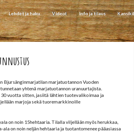
Lehdet ja haku
Videot
Info ja tilaus
Kansiki
tunnustus
evan Bjursänginmarjatilan marjatuotannon Vuoden
unnetaan yhtenä marjatuotannon uranuurtajista.
30 vuotta sitten, jasiitä lähtien tuotevalikoimaa ja
ljellään marjoja sekä tuoremarkkinoille
ala on noin 15hehtaaria. Tilalla viljellään myös herukkaa,
-ala on noin neljän hehtaaria ja tuotantomenee pääasiassa