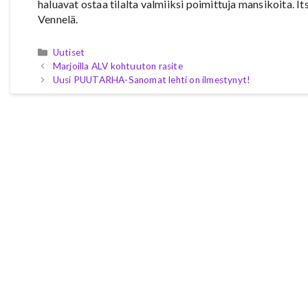
haluavat ostaa tilalta valmiiksi poimittuja mansikoita. I
Vennelä.
Kategoriat
Uutiset
Marjoilla ALV kohtuuton rasite
Uusi PUUTARHA-Sanomat lehti on ilmestynyt!