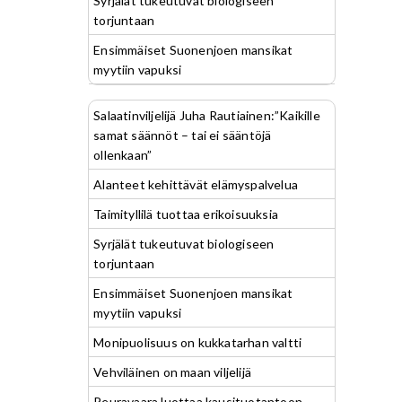
Syrjälät tukeutuvat biologiseen
torjuntaan
Ensimmäiset Suonenjoen mansikat
myytiin vapuksi
Salaatinviljelijä Juha Rautiainen:”Kaikille
samat säännöt – tai ei sääntöjä
ollenkaan”
Alanteet kehittävät elämyspalvelua
Taimityllilä tuottaa erikoisuuksia
Syrjälät tukeutuvat biologiseen
torjuntaan
Ensimmäiset Suonenjoen mansikat
myytiin vapuksi
Monipuolisuus on kukkatarhan valtti
Vehviläinen on maan viljelijä
Peuravaara luottaa kausituotantoon