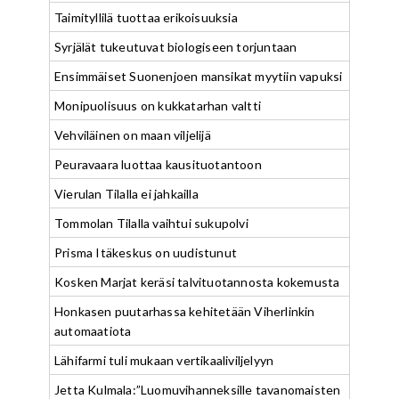
Taimityllilä tuottaa erikoisuuksia
Syrjälät tukeutuvat biologiseen torjuntaan
Ensimmäiset Suonenjoen mansikat myytiin vapuksi
Monipuolisuus on kukkatarhan valtti
Vehviläinen on maan viljelijä
Peuravaara luottaa kausituotantoon
Vierulan Tilalla ei jahkailla
Tommolan Tilalla vaihtui sukupolvi
Prisma Itäkeskus on uudistunut
Kosken Marjat keräsi talvituotannosta kokemusta
Honkasen puutarhassa kehitetään Viherlinkin
automaatiota
Lähifarmi tuli mukaan vertikaaliviljelyyn
Jetta Kulmala:”Luomuvihanneksille tavanomaisten