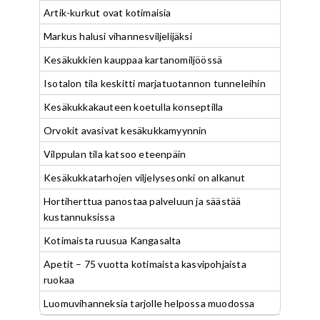
Artik-kurkut ovat kotimaisia
Markus halusi vihannesviljelijäksi
Kesäkukkien kauppaa kartanomiljöössä
Isotalon tila keskitti marjatuotannon tunneleihin
Kesäkukkakauteen koetulla konseptilla
Orvokit avasivat kesäkukkamyynnin
Vilppulan tila katsoo eteenpäin
Kesäkukkatarhojen viljelysesonki on alkanut
Hortiherttua panostaa palveluun ja säästää
kustannuksissa
Kotimaista ruusua Kangasalta
Apetit – 75 vuotta kotimaista kasvipohjaista
ruokaa
Luomuvihanneksia tarjolle helpossa muodossa