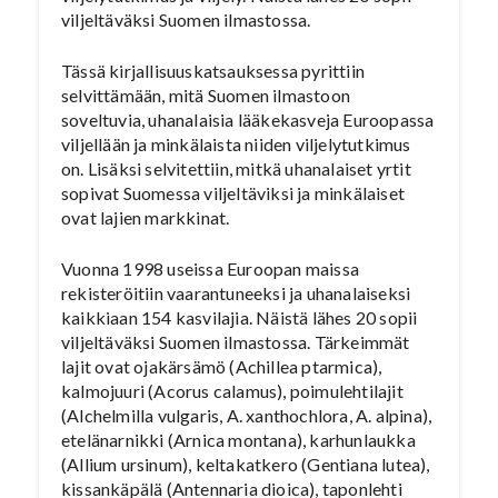
viljeltäväksi Suomen ilmastossa.
Tässä kirjallisuuskatsauksessa pyrittiin
selvittämään, mitä Suomen ilmastoon
soveltuvia, uhanalaisia lääkekasveja Euroopassa
viljellään ja minkälaista niiden viljelytutkimus
on. Lisäksi selvitettiin, mitkä uhanalaiset yrtit
sopivat Suomessa viljeltäviksi ja minkälaiset
ovat lajien markkinat.
Vuonna 1998 useissa Euroopan maissa
rekisteröitiin vaarantuneeksi ja uhanalaiseksi
kaikkiaan 154 kasvilajia. Näistä lähes 20 sopii
viljeltäväksi Suomen ilmastossa. Tärkeimmät
lajit ovat ojakärsämö (Achillea ptarmica),
kalmojuuri (Acorus calamus), poimulehtilajit
(Alchelmilla vulgaris, A. xanthochlora, A. alpina),
etelänarnikki (Arnica montana), karhunlaukka
(Allium ursinum), keltakatkero (Gentiana lutea),
kissankäpälä (Antennaria dioica), taponlehti