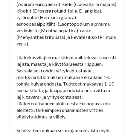
(Asarum europaeum), kielo (Convallaria majalis),
kihokit (Drosera rotundifolia, D. anglica),
tyräruoho (Herniaria glabra),
euroopanalppitähti (Leontopodium alpinum),
vesiminttu (Mentha aquatica), raate
(Menyanthes trifoliata) ja kevätesikko (Primula
veris).
Lääkekasvilajien markkinat vaihtelevat suuresti
lajista, maasta ja käyttöalueesta riippuen.
Saksalaiset rohdosyritykset ostavat
markkinatutkimuksen mukaan kerrallaan 1-5
tonnia kuivarohdosta. Tuotteet maksavat 1-10
euroa kilolta, ja kauppaehdoista on sovittava
laji-, tavara- ja yrityskohtaisesti.
Lääketeollisuuden aloitteesta Euroopassa on
aloitettu tärkeimpien uhanalaisten yrttien
viljelytutkimus ja viljely.
Selvitysten mukaan se on ajankohtaista myös