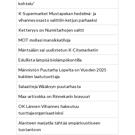
kohtelu”
K-Supermarket Mustapekan hedelmä- ja
vihannesosasto valittiin ketjun parhaaksi
Ketteryys on Nurmitarhojen valtti
MOT mollasi mansikkatiloja
Mäntsälän sai uudistetun K-Citymarketin
Edullista lämpöä biolämpökontilla
Männistön Puutarha Lopelta on Vuoden 2025
kukkien laatutuottaja
Salaatteja Wääksyn puutarhasta
Maa-artisokka on Rinnekarin bravuuri
OK Lännen Vihannes hakeutuu
tuottajaorganisaatioksi
Alanteen marjatila tähtää ympärivuotiseen
tuotantoon