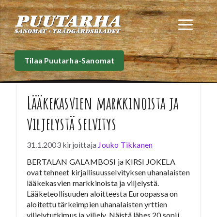
Siirry
sisältöön
Val
Tilaa Puutarha-Sanomat
Lääkekasvien markkinoista ja
viljelystä selvitys
31.1.2003
kirjoittaja
Jouko Tikkanen
BERTALAN GALAMBOSI ja KIRSI JOKELA
ovat tehneet kirjallisuusselvityksen uhanalaisten
lääkekasvien markkinoista ja viljelystä.
Lääketeollisuuden aloitteesta Euroopassa on
aloitettu tärkeimpien uhanalaisten yrttien
viljelytutkimus ja viljely. Näistä lähes 20 sopii