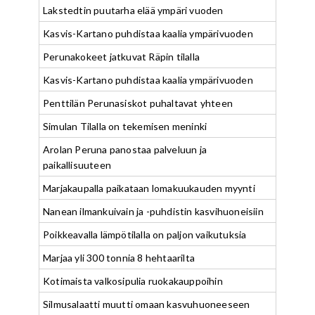
Lakstedtin puutarha elää ympäri vuoden
Kasvis-Kartano puhdistaa kaalia ympärivuoden
Perunakokeet jatkuvat Räpin tilalla
Kasvis-Kartano puhdistaa kaalia ympärivuoden
Penttilän Perunasiskot puhaltavat yhteen
Simulan Tilalla on tekemisen meninki
Arolan Peruna panostaa palveluun ja
paikallisuuteen
Marjakaupalla paikataan lomakuukauden myynti
Nanean ilmankuivain ja -puhdistin kasvihuoneisiin
Poikkeavalla lämpötilalla on paljon vaikutuksia
Marjaa yli 300 tonnia 8 hehtaarilta
Kotimaista valkosipulia ruokakauppoihin
Silmusalaatti muutti omaan kasvuhuoneeseen