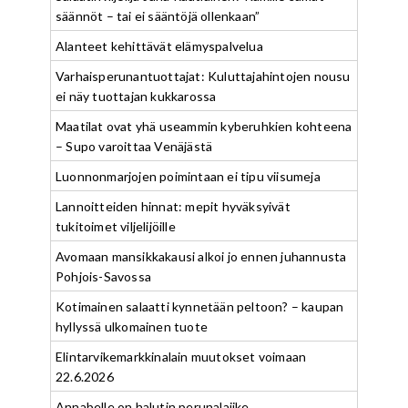
säännöt – tai ei sääntöjä ollenkaan”
Alanteet kehittävät elämyspalvelua
Varhaisperunantuottajat: Kuluttajahintojen nousu
ei näy tuottajan kukkarossa
Maatilat ovat yhä useammin kyberuhkien kohteena
– Supo varoittaa Venäjästä
Luonnonmarjojen poimintaan ei tipu viisumeja
Lannoitteiden hinnat: mepit hyväksyivät
tukitoimet viljelijöille
Avomaan mansikkakausi alkoi jo ennen juhannusta
Pohjois-Savossa
Kotimainen salaatti kynnetään peltoon? – kaupan
hyllyssä ulkomainen tuote
Elintarvikemarkkinalain muutokset voimaan
22.6.2026
Annabelle on halutin perunalajike