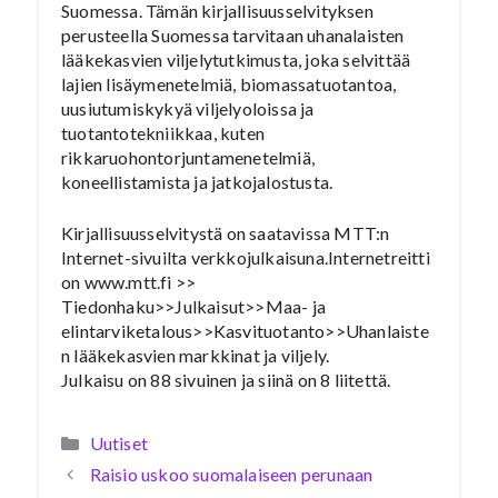
Suomessa. Tämän kirjallisuusselvityksen
perusteella Suomessa tarvitaan uhanalaisten
lääkekasvien viljelytutkimusta, joka selvittää
lajien lisäymenetelmiä, biomassatuotantoa,
uusiutumiskykyä viljelyoloissa ja
tuotantotekniikkaa, kuten
rikkaruohontorjuntamenetelmiä,
koneellistamista ja jatkojalostusta.
Kirjallisuusselvitystä on saatavissa MTT:n
Internet-sivuilta verkkojulkaisuna.Internetreitti
on www.mtt.fi >>
Tiedonhaku>>Julkaisut>>Maa- ja
elintarviketalous>>Kasvituotanto>>Uhanlaiste
n lääkekasvien markkinat ja viljely.
Julkaisu on 88 sivuinen ja siinä on 8 liitettä.
Kategoriat
Uutiset
Raisio uskoo suomalaiseen perunaan