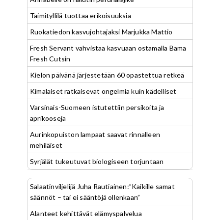
Taimityllilä tuottaa erikoisuuksia
Ruokatiedon kasvujohtajaksi Marjukka Mattio
Fresh Servant vahvistaa kasvuaan ostamalla Bama
Fresh Cutsin
Kielon päivänä järjestetään 60 opastettua retkeä
Kimalaiset ratkaisevat ongelmia kuin kädelliset
Varsinais-Suomeen istutettiin persikoita ja
aprikooseja
Aurinkopuiston lampaat saavat rinnalleen
mehiläiset
Syrjälät tukeutuvat biologiseen torjuntaan
Salaatinviljelijä Juha Rautiainen:”Kaikille samat
säännöt – tai ei sääntöjä ollenkaan”
Alanteet kehittävät elämyspalvelua