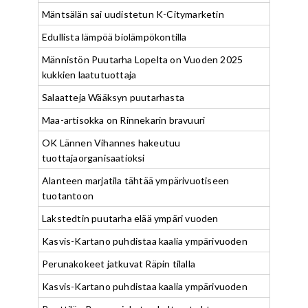
Mäntsälän sai uudistetun K-Citymarketin
Edullista lämpöä biolämpökontilla
Männistön Puutarha Lopelta on Vuoden 2025
kukkien laatutuottaja
Salaatteja Wääksyn puutarhasta
Maa-artisokka on Rinnekarin bravuuri
OK Lännen Vihannes hakeutuu
tuottajaorganisaatioksi
Alanteen marjatila tähtää ympärivuotiseen
tuotantoon
Lakstedtin puutarha elää ympäri vuoden
Kasvis-Kartano puhdistaa kaalia ympärivuoden
Perunakokeet jatkuvat Räpin tilalla
Kasvis-Kartano puhdistaa kaalia ympärivuoden