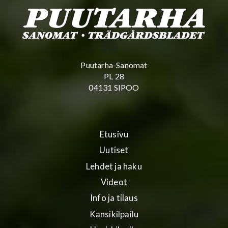
Puutarha-Sanomat
PL 28
04131 SIPOO
Etusivu
Uutiset
Lehdet ja haku
Videot
Info ja tilaus
Kansikilpailu