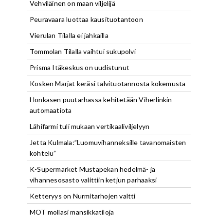
Vehviläinen on maan viljelijä
Peuravaara luottaa kausituotantoon
Vierulan Tilalla ei jahkailla
Tommolan Tilalla vaihtui sukupolvi
Prisma Itäkeskus on uudistunut
Kosken Marjat keräsi talvituotannosta kokemusta
Honkasen puutarhassa kehitetään Viherlinkin
automaatiota
Lähifarmi tuli mukaan vertikaaliviljelyyn
Jetta Kulmala:”Luomuvihanneksille tavanomaisten
kohtelu”
K-Supermarket Mustapekan hedelmä- ja
vihannesosasto valittiin ketjun parhaaksi
Ketteryys on Nurmitarhojen valtti
MOT mollasi mansikkatiloja