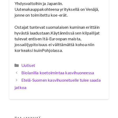
Yhdysvaltoihin ja Japaniin.
Uutenakauppakohteena yrityksellä on Venäjä,
jonne on toimitettu koe-erät.
Ostajat tuntevat suomalaisen kuminan erittäin
hyvästä laadustaan.Käytännössä sen kilpailijat
tulevat entisen Itä-Euroopan maista,
jossaöljypitoisuus ei välttämättä kohoa niin
korkeaksi kuinPohjolassa.
Kategoriat
Uutiset
Biolanilla koetoimintaa kasvihuoneessa
Etelä-Suomen kasvihuonetuelle tulee saada
jatkoa