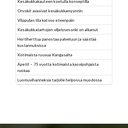
Kesäkukkakauteen koetulla konseptilla
Orvokit avasivat kesäkukkamyynnin
Vilppulan tila katsoo eteenpäin
Kesäkukkatarhojen viljelysesonki on alkanut
Hortiherttua panostaa palveluun ja säästää
kustannuksissa
Kotimaista ruusua Kangasalta
Apetit – 75 vuotta kotimaista kasvipohjaista
ruokaa
Luomuvihanneksia tarjolle helpossa muodossa