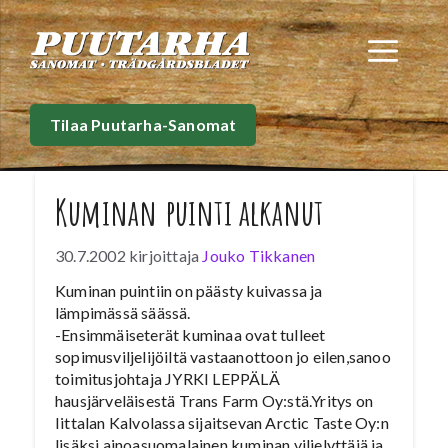
Siirry
sisältöön
Val
Tilaa Puutarha-Sanomat
Kuminan puinti alkanut
30.7.2002
kirjoittaja
Jouko Tikkanen
Kuminan puintiin on päästy kuivassa ja
lämpimässä säässä.
-Ensimmäiseterät kuminaa ovat tulleet
sopimusviljelijöiltä vastaanottoon jo eilen,sanoo
toimitusjohtaja JYRKI LEPPÄLÄ
hausjärveläisestä Trans Farm Oy:stä.Yritys on
Iittalan Kalvolassa sijaitsevan Arctic Taste Oy:n
lisäksi ainoasuomalainen kuminan viljelyttäjä ja