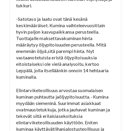
tukkuri.
-Satotaso ja laatu ovat tänä kesänä
keskimääräiset. Kumina vaihteleevuosittain
hyvin paljon kasvupaikkansa perusteella.
Tuottajalle maksettavakuminan hinta
määräytyy öljypitoisuuden perusteella. Mitä
enemmän öljyä,sitä parempi hinta. Nyt
vastaanotetuista eristä öljypitoisuuksia
eitoistaiseksi ole vielä analysoitu, kertoo
Leppälä, jolla itselläänkin onnoin 14 hehtaaria
kuminalla.
Elintarviketeollisuus arvostaa suomalaisen
kuminan puhtautta jaöljypitoisuutta. -Kumina
myydään siemeninä. Suurimmat asiakkaat
ovatmaustetukkuja, jotka jauhavat kuminan ja
tekevät siitä erilaisiasekoituksia
elintarviketeollisuuden käyttöön. Eniten
kuminaa käyttävätlihanjalostusteollisuus ja