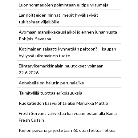
Luonnonmarjojen poimintaan ei tipu viisumeja
Lannoitteiden hinnat: mepit hyväksyivät
tukitoimet viljelijöille
Avomaan mansikkakausi alkoi jo ennen juhannusta
Pohjois-Savossa
Kotimainen salaatti kynnetään peltoon? – kaupan
hyllyssä ulkomainen tuote
Elintarvikemarkkinalain muutokset voimaan
22.6.2026
Annabelle on halutin perunalajike
Taimityllilä tuottaa erikoisuuksia
Ruokatiedon kasvujohtajaksi Marjukka Mattio
Fresh Servant vahvistaa kasvuaan ostamalla Bama
Fresh Cutsin
Kielon päivänä järjestetään 60 opastettua retkeä