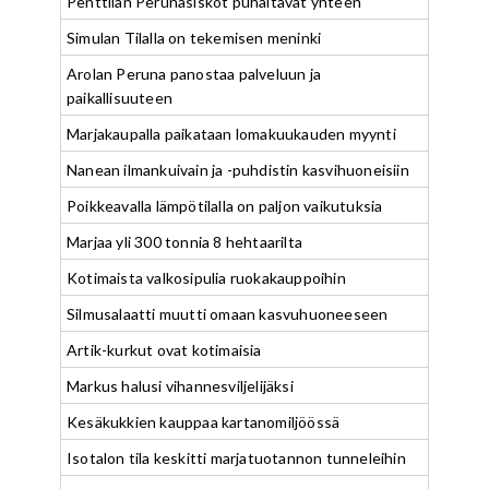
Penttilän Perunasiskot puhaltavat yhteen
Simulan Tilalla on tekemisen meninki
Arolan Peruna panostaa palveluun ja
paikallisuuteen
Marjakaupalla paikataan lomakuukauden myynti
Nanean ilmankuivain ja -puhdistin kasvihuoneisiin
Poikkeavalla lämpötilalla on paljon vaikutuksia
Marjaa yli 300 tonnia 8 hehtaarilta
Kotimaista valkosipulia ruokakauppoihin
Silmusalaatti muutti omaan kasvuhuoneeseen
Artik-kurkut ovat kotimaisia
Markus halusi vihannesviljelijäksi
Kesäkukkien kauppaa kartanomiljöössä
Isotalon tila keskitti marjatuotannon tunneleihin