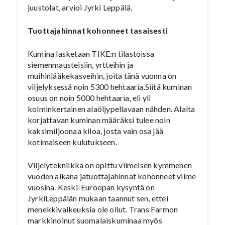
juustolat, arvioi Jyrki Leppälä.
Tuottajahinnat kohonneet tasaisesti
Kumina lasketaan TIKE:n tilastoissa
siemenmausteisiin, yrtteihin ja
muihinlääkekasveihin, joita tänä vuonna on
viljelyksessä noin 5300 hehtaaria.Siitä kuminan
osuus on noin 5000 hehtaaria, eli yli
kolminkertainen alaöljypellavaan nähden. Alalta
korjattavan kuminan määräksi tulee noin
kaksimiljoonaa kiloa, josta vain osa jää
kotimaiseen kulutukseen.
Viljelytekniikka on opittu viimeisen kymmenen
vuoden aikana jatuottajahinnat kohonneet viime
vuosina. Keski-Euroopan kysyntä on
JyrkiLeppälän mukaan taannut sen, ettei
menekkivaikeuksia ole ollut. Trans Farmon
markkinoinut suomalaiskuminaa myös