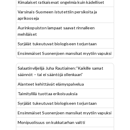
Kimalaiset ratkaisevat ongelmia kuin kädelliset
Varsinais-Suomeen istutettiin persikoita ja
aprikooseja
Aurinkopuiston lampaat saavat rinnalleen
mehiläiset
Syrjälät tukeutuvat biologiseen torjuntaan
Ensimmäiset Suonenjoen mansikat myytiin vapuksi
Salaatinviljelijä Juha Rautiainen:”Kaikille samat
säännöt – tai ei sääntöjä ollenkaan”
Alanteet kehittävät elämyspalvelua
Taimityllilä tuottaa erikoisuuksia
Syrjälät tukeutuvat biologiseen torjuntaan
Ensimmäiset Suonenjoen mansikat myytiin vapuksi
Monipuolisuus on kukkatarhan valtti