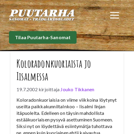
Siirry
sisältöön
Val
Tilaa Puutarha-Sanomat
Koloradonkuoriaista jo
Iisalmessa
19.7.2002
kirjoittaja
Jouko Tikkanen
Koloradonkuoriaisia on viime viikkoina löytynyt
useilta paikkakunniltaInkoo – Iisalmi linjan
itäpuolelta. Edelleen on täysin mahdollista
estääkuoriaisen pysyvä asettuminen Suomeen.
Siksi nyt on löydettävä esiintymätja tuhottava
ne, ennen kuin kuoriainen ehtii kaivautua