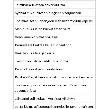
Taimityllilä tuottaa erikoisuuksia
Syrjälät tukeutuvat biologiseen torjuntaan
Ensimmäiset Suonenjoen mansikat myytiin vapuksi
Monipuolisuus on kukkatarhan valtti
Vehviläinen on maan viljelijä
Peuravaara luottaa kausituotantoon
Vierulan Tilalla ei jahkailla
Tommolan Tilalla vaihtui sukupolvi
Prisma Itäkeskus on uudistunut
Kosken Marjat keräsi talvituotannosta kokemusta
Honkasen puutarhassa kehitetään Viherlinkin
automaatiota
Lähifarmi tuli mukaan vertikaaliviljelyyn
Jetta Kulmala:”Luomuvihanneksille tavanomaisten