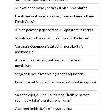
Ruokatiedon kasvujohtajaksi Marjukka Mattio
Fresh Servant vahvistaa kasvuaan ostamalla Bama
Fresh Cutsin
Kielon päivänä järjestetään 60 opastettua retkeä
Kimalaiset ratkaisevat ongelmia kuin kädelliset
Varsinais-Suomeen istutettiin persikoita ja
aprikooseja
Aurinkopuiston lampaat saavat rinnalleen
mehiläiset
Syrjälät tukeutuvat biologiseen torjuntaan
Ensimmäiset Suonenjoen mansikat myytiin vapuksi
Salaatinviljelijä Juha Rautiainen:”Kaikille samat
säännöt – tai ei sääntöjä ollenkaan”
Alanteet kehittävät elämyspalvelua