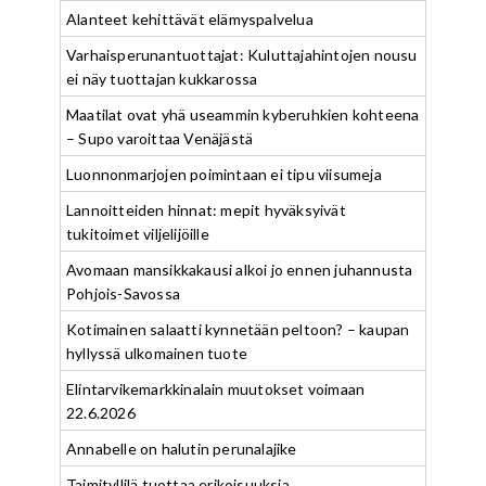
Alanteet kehittävät elämyspalvelua
Varhaisperunantuottajat: Kuluttajahintojen nousu
ei näy tuottajan kukkarossa
Maatilat ovat yhä useammin kyberuhkien kohteena
– Supo varoittaa Venäjästä
Luonnonmarjojen poimintaan ei tipu viisumeja
Lannoitteiden hinnat: mepit hyväksyivät
tukitoimet viljelijöille
Avomaan mansikkakausi alkoi jo ennen juhannusta
Pohjois-Savossa
Kotimainen salaatti kynnetään peltoon? – kaupan
hyllyssä ulkomainen tuote
Elintarvikemarkkinalain muutokset voimaan
22.6.2026
Annabelle on halutin perunalajike
Taimityllilä tuottaa erikoisuuksia