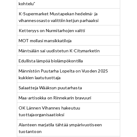
kohtelu”
K-Supermarket Mustapekan hedelmä- ja
vihannesosasto valittiin ketjun parhaaksi
Ketteryys on Nurmitarhojen valtti
MOT mollasi mansikkatiloja
Mäntsälän sai uudistetun K-Citymarketin
Edullista lämpöä biolämpökontilla
Männistön Puutarha Lopelta on Vuoden 2025
kukkien laatutuottaja
Salaatteja Wääksyn puutarhasta
Maa-artisokka on Rinnekarin bravuuri
OK Lännen Vihannes hakeutuu
tuottajaorganisaatioksi
Alanteen marjatila tähtää ympärivuotiseen
tuotantoon