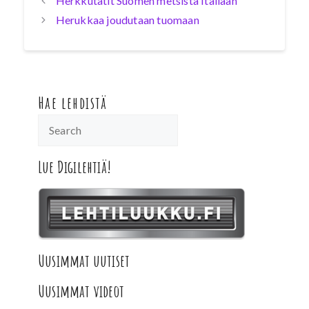
Herkkutatit Suomen metsistä Italiaan
Herukkaa joudutaan tuomaan
Hae lehdistä
Lue Digilehtiä!
Uusimmat uutiset
Uusimmat videot