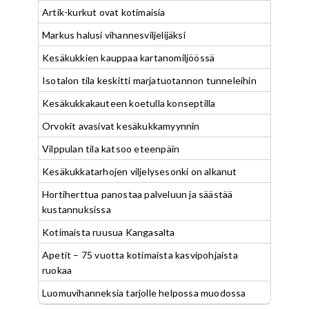
Artik-kurkut ovat kotimaisia
Markus halusi vihannesviljelijäksi
Kesäkukkien kauppaa kartanomiljöössä
Isotalon tila keskitti marjatuotannon tunneleihin
Kesäkukkakauteen koetulla konseptilla
Orvokit avasivat kesäkukkamyynnin
Vilppulan tila katsoo eteenpäin
Kesäkukkatarhojen viljelysesonki on alkanut
Hortiherttua panostaa palveluun ja säästää
kustannuksissa
Kotimaista ruusua Kangasalta
Apetit – 75 vuotta kotimaista kasvipohjaista
ruokaa
Luomuvihanneksia tarjolle helpossa muodossa