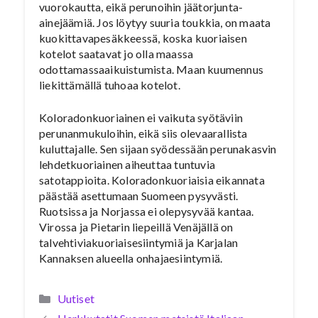
vuorokautta, eikä perunoihin jäätorjunta-
ainejäämiä. Jos löytyy suuria toukkia, on maata
kuokittavapesäkkeessä, koska kuoriaisen
kotelot saatavat jo olla maassa
odottamassaaikuistumista. Maan kuumennus
liekittämällä tuhoaa kotelot.
Koloradonkuoriainen ei vaikuta syötäviin
perunanmukuloihin, eikä siis olevaarallista
kuluttajalle. Sen sijaan syödessään perunakasvin
lehdetkuoriainen aiheuttaa tuntuvia
satotappioita. Koloradonkuoriaisia eikannata
päästää asettumaan Suomeen pysyvästi.
Ruotsissa ja Norjassa ei olepysyvää kantaa.
Virossa ja Pietarin liepeillä Venäjällä on
talvehtiviakuoriaisesiintymiä ja Karjalan
Kannaksen alueella onhajaesiintymiä.
Kategoriat
Uutiset