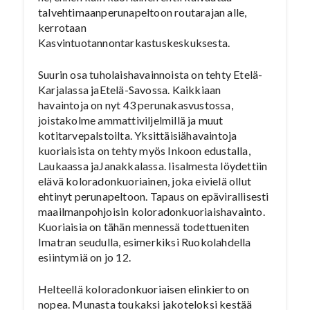
talvehtimaanperunapeltoon routarajan alle,
kerrotaan
Kasvintuotannontarkastuskeskuksesta.
Suurin osa tuholaishavainnoista on tehty Etelä-
Karjalassa jaEtelä-Savossa. Kaikkiaan
havaintoja on nyt 43 perunakasvustossa,
joistakolme ammattiviljelmillä ja muut
kotitarvepalstoilta. Yksittäisiähavaintoja
kuoriaisista on tehty myös Inkoon edustalla,
Laukaassa jaJanakkalassa. Iisalmesta löydettiin
elävä koloradonkuoriainen, joka eivielä ollut
ehtinyt perunapeltoon. Tapaus on epävirallisesti
maailmanpohjoisin koloradonkuoriaishavainto.
Kuoriaisia on tähän mennessä todettueniten
Imatran seudulla, esimerkiksi Ruokolahdella
esiintymiä on jo 12.
Helteellä koloradonkuoriaisen elinkierto on
nopea. Munasta toukaksi jakoteloksi kestää