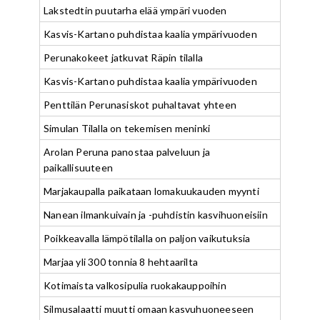
Lakstedtin puutarha elää ympäri vuoden
Kasvis-Kartano puhdistaa kaalia ympärivuoden
Perunakokeet jatkuvat Räpin tilalla
Kasvis-Kartano puhdistaa kaalia ympärivuoden
Penttilän Perunasiskot puhaltavat yhteen
Simulan Tilalla on tekemisen meninki
Arolan Peruna panostaa palveluun ja
paikallisuuteen
Marjakaupalla paikataan lomakuukauden myynti
Nanean ilmankuivain ja -puhdistin kasvihuoneisiin
Poikkeavalla lämpötilalla on paljon vaikutuksia
Marjaa yli 300 tonnia 8 hehtaarilta
Kotimaista valkosipulia ruokakauppoihin
Silmusalaatti muutti omaan kasvuhuoneeseen