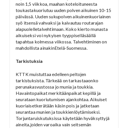
noin 1,5 viikkoa, maahan koteloituneesta
toukastakuoriutuu uuden polven aikuinen 10-15
päivässä. Uuden sukupolven aikuinenkuoriainen
syö itsensä vahvaksi ja kaivautuu routarajan
alapuolelletalvehtimaan. Koko kierto munasta
aikuiseksi voi nykyisen tyyppiselläsäällä
tapahtua kolmessa viikossa. Talvehtiminen on
mahdollista ainakinEtelä-Suomessa.
Tarkistuksia
KTTK muistuttaa edelleen peltojen
tarkistuksista. Tärkeää on tarkastaaonko
perunakasvustossa jo munia ja toukkia.
Havaintopaikat merkitäänpaikat kepillä ja
seurataan kuoriutumisen ajankohtaa. Aikuiset
kuoriaisetkerätään käsin pois ja jatketaan
seurantaa munien ja toukkienlöytämiseksi.
Torjuntaruiskutuksissa käytetään hyväksyttyjä
aineita,joiden varoaika vain seitsemän