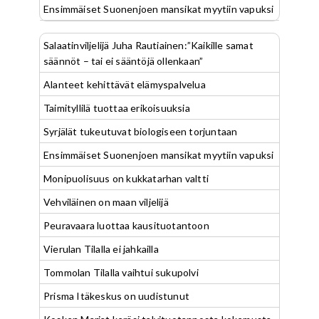
Ensimmäiset Suonenjoen mansikat myytiin vapuksi
Salaatinviljelijä Juha Rautiainen:”Kaikille samat
säännöt – tai ei sääntöjä ollenkaan”
Alanteet kehittävät elämyspalvelua
Taimityllilä tuottaa erikoisuuksia
Syrjälät tukeutuvat biologiseen torjuntaan
Ensimmäiset Suonenjoen mansikat myytiin vapuksi
Monipuolisuus on kukkatarhan valtti
Vehviläinen on maan viljelijä
Peuravaara luottaa kausituotantoon
Vierulan Tilalla ei jahkailla
Tommolan Tilalla vaihtui sukupolvi
Prisma Itäkeskus on uudistunut