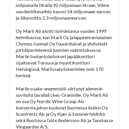
miljoonalla litralla 92 miljoonaan litraan. Viime
vuodenliikevaihto kasvoi 54 miljoonaan euroon
ja liikevoitto 2,3 miljoonaaneuroon.
Oy Marli Ab aloitti toimintansa vuoden 1999
helmikuussa, kun Marli Oy jalappeenrantalainen
Chymos Juomat Oy fuusioituivat ja yhdistivät
pitkätperinteensä juomien valmistuksessa.
Marlin tuotantolaitokset japääkonttori
sijaitsevat Turussa ja myyntikonttori
Helsingissä. Marlissatyöskentelee noin 170
henkeä.
Marlin osake-enemmistö siirtynyt aiemmin
sovitulla tavallaEckes-Graninille. Oy Marli Ab
on osa Oy Nordic Wine Group Ab -
konsernia,johon kuuluvat Suomessa lisäksi Oy
Scanfrentz Ab ja Oy Kjær & SommerfeldtAb
sekä Ruotsissa Göte Andersson Ab ja Tanskassa
Vingaarden A/S.