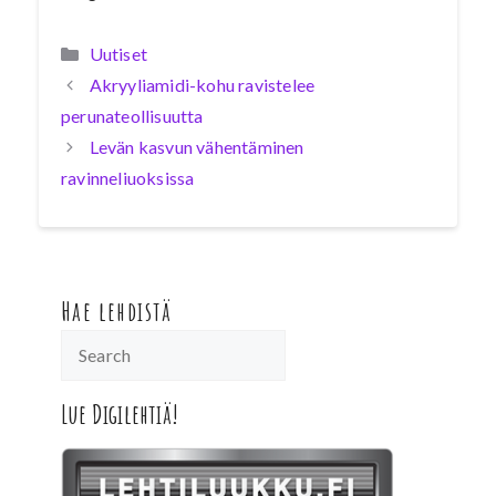
Kategoriat
Uutiset
Akryyliamidi-kohu ravistelee
perunateollisuutta
Levän kasvun vähentäminen
ravinneliuoksissa
Hae lehdistä
Lue Digilehtiä!