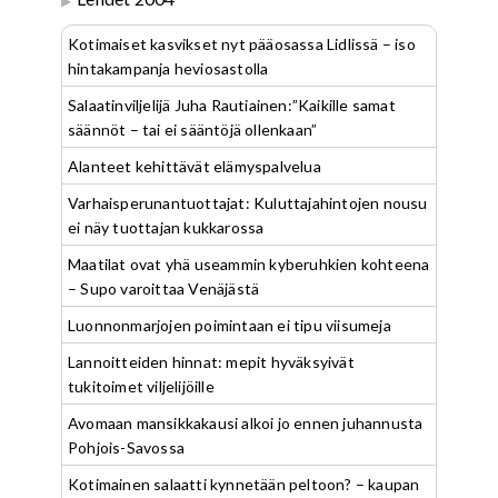
Kotimaiset kasvikset nyt pääosassa Lidlissä – iso
hintakampanja heviosastolla
Salaatinviljelijä Juha Rautiainen:”Kaikille samat
säännöt – tai ei sääntöjä ollenkaan”
Alanteet kehittävät elämyspalvelua
Varhaisperunantuottajat: Kuluttajahintojen nousu
ei näy tuottajan kukkarossa
Maatilat ovat yhä useammin kyberuhkien kohteena
– Supo varoittaa Venäjästä
Luonnonmarjojen poimintaan ei tipu viisumeja
Lannoitteiden hinnat: mepit hyväksyivät
tukitoimet viljelijöille
Avomaan mansikkakausi alkoi jo ennen juhannusta
Pohjois-Savossa
Kotimainen salaatti kynnetään peltoon? – kaupan