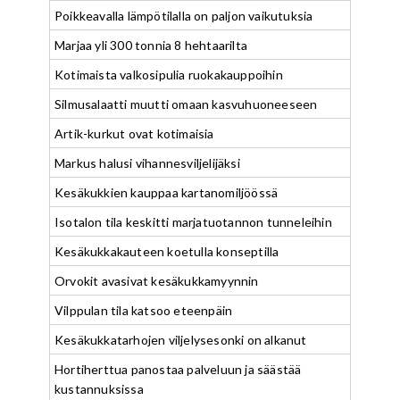
Poikkeavalla lämpötilalla on paljon vaikutuksia
Marjaa yli 300 tonnia 8 hehtaarilta
Kotimaista valkosipulia ruokakauppoihin
Silmusalaatti muutti omaan kasvuhuoneeseen
Artik-kurkut ovat kotimaisia
Markus halusi vihannesviljelijäksi
Kesäkukkien kauppaa kartanomiljöössä
Isotalon tila keskitti marjatuotannon tunneleihin
Kesäkukkakauteen koetulla konseptilla
Orvokit avasivat kesäkukkamyynnin
Vilppulan tila katsoo eteenpäin
Kesäkukkatarhojen viljelysesonki on alkanut
Hortiherttua panostaa palveluun ja säästää
kustannuksissa