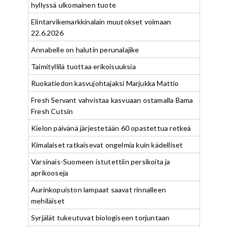
hyllyssä ulkomainen tuote
Elintarvikemarkkinalain muutokset voimaan
22.6.2026
Annabelle on halutin perunalajike
Taimityllilä tuottaa erikoisuuksia
Ruokatiedon kasvujohtajaksi Marjukka Mattio
Fresh Servant vahvistaa kasvuaan ostamalla Bama
Fresh Cutsin
Kielon päivänä järjestetään 60 opastettua retkeä
Kimalaiset ratkaisevat ongelmia kuin kädelliset
Varsinais-Suomeen istutettiin persikoita ja
aprikooseja
Aurinkopuiston lampaat saavat rinnalleen
mehiläiset
Syrjälät tukeutuvat biologiseen torjuntaan