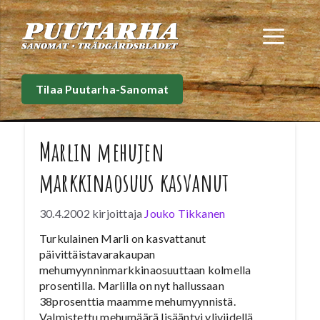
Siirry
sisältöön
Val
Tilaa Puutarha-Sanomat
Marlin mehujen
markkinaosuus kasvanut
30.4.2002
kirjoittaja
Jouko Tikkanen
Turkulainen Marli on kasvattanut
päivittäistavarakaupan
mehumyynninmarkkinaosuuttaan kolmella
prosentilla. Marlilla on nyt hallussaan
38prosenttia maamme mehumyynnistä.
Valmistettu mehumäärä lisääntyi yliviidellä