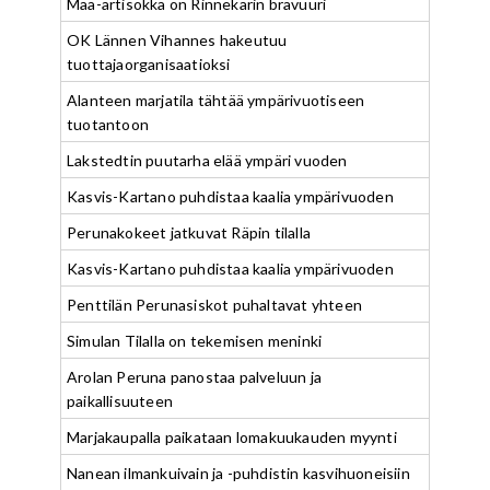
Maa-artisokka on Rinnekarin bravuuri
OK Lännen Vihannes hakeutuu
tuottajaorganisaatioksi
Alanteen marjatila tähtää ympärivuotiseen
tuotantoon
Lakstedtin puutarha elää ympäri vuoden
Kasvis-Kartano puhdistaa kaalia ympärivuoden
Perunakokeet jatkuvat Räpin tilalla
Kasvis-Kartano puhdistaa kaalia ympärivuoden
Penttilän Perunasiskot puhaltavat yhteen
Simulan Tilalla on tekemisen meninki
Arolan Peruna panostaa palveluun ja
paikallisuuteen
Marjakaupalla paikataan lomakuukauden myynti
Nanean ilmankuivain ja -puhdistin kasvihuoneisiin