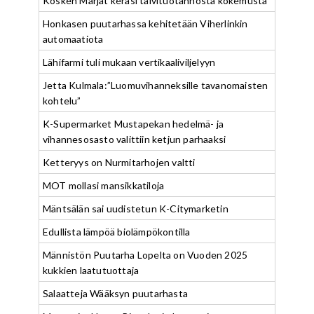
Kosken Marjat keräsi talvituotannosta kokemusta
Honkasen puutarhassa kehitetään Viherlinkin
automaatiota
Lähifarmi tuli mukaan vertikaaliviljelyyn
Jetta Kulmala:”Luomuvihanneksille tavanomaisten
kohtelu”
K-Supermarket Mustapekan hedelmä- ja
vihannesosasto valittiin ketjun parhaaksi
Ketteryys on Nurmitarhojen valtti
MOT mollasi mansikkatiloja
Mäntsälän sai uudistetun K-Citymarketin
Edullista lämpöä biolämpökontilla
Männistön Puutarha Lopelta on Vuoden 2025
kukkien laatutuottaja
Salaatteja Wääksyn puutarhasta