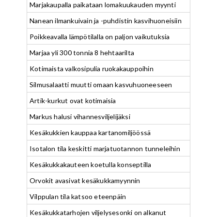
Marjakaupalla paikataan lomakuukauden myynti
Nanean ilmankuivain ja -puhdistin kasvihuoneisiin
Poikkeavalla lämpötilalla on paljon vaikutuksia
Marjaa yli 300 tonnia 8 hehtaarilta
Kotimaista valkosipulia ruokakauppoihin
Silmusalaatti muutti omaan kasvuhuoneeseen
Artik-kurkut ovat kotimaisia
Markus halusi vihannesviljelijäksi
Kesäkukkien kauppaa kartanomiljöössä
Isotalon tila keskitti marjatuotannon tunneleihin
Kesäkukkakauteen koetulla konseptilla
Orvokit avasivat kesäkukkamyynnin
Vilppulan tila katsoo eteenpäin
Kesäkukkatarhojen viljelysesonki on alkanut