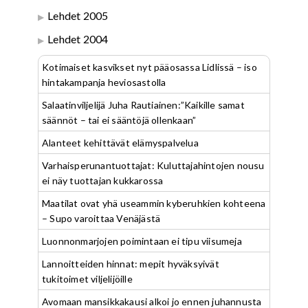
Lehdet 2005
Lehdet 2004
Kotimaiset kasvikset nyt pääosassa Lidlissä – iso
hintakampanja heviosastolla
Salaatinviljelijä Juha Rautiainen:”Kaikille samat
säännöt – tai ei sääntöjä ollenkaan”
Alanteet kehittävät elämyspalvelua
Varhaisperunantuottajat: Kuluttajahintojen nousu
ei näy tuottajan kukkarossa
Maatilat ovat yhä useammin kyberuhkien kohteena
– Supo varoittaa Venäjästä
Luonnonmarjojen poimintaan ei tipu viisumeja
Lannoitteiden hinnat: mepit hyväksyivät
tukitoimet viljelijöille
Avomaan mansikkakausi alkoi jo ennen juhannusta