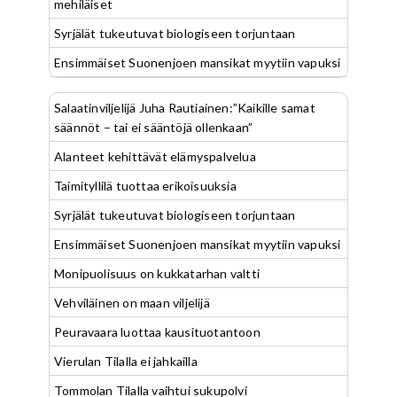
mehiläiset
Syrjälät tukeutuvat biologiseen torjuntaan
Ensimmäiset Suonenjoen mansikat myytiin vapuksi
Salaatinviljelijä Juha Rautiainen:”Kaikille samat
säännöt – tai ei sääntöjä ollenkaan”
Alanteet kehittävät elämyspalvelua
Taimityllilä tuottaa erikoisuuksia
Syrjälät tukeutuvat biologiseen torjuntaan
Ensimmäiset Suonenjoen mansikat myytiin vapuksi
Monipuolisuus on kukkatarhan valtti
Vehviläinen on maan viljelijä
Peuravaara luottaa kausituotantoon
Vierulan Tilalla ei jahkailla
Tommolan Tilalla vaihtui sukupolvi