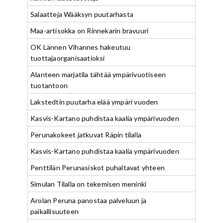
Salaatteja Wääksyn puutarhasta
Maa-artisokka on Rinnekarin bravuuri
OK Lännen Vihannes hakeutuu
tuottajaorganisaatioksi
Alanteen marjatila tähtää ympärivuotiseen
tuotantoon
Lakstedtin puutarha elää ympäri vuoden
Kasvis-Kartano puhdistaa kaalia ympärivuoden
Perunakokeet jatkuvat Räpin tilalla
Kasvis-Kartano puhdistaa kaalia ympärivuoden
Penttilän Perunasiskot puhaltavat yhteen
Simulan Tilalla on tekemisen meninki
Arolan Peruna panostaa palveluun ja
paikallisuuteen