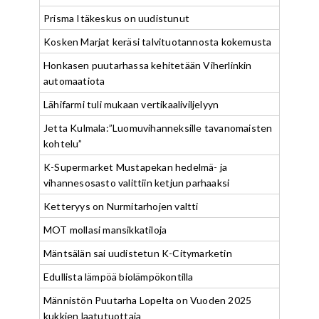
Prisma Itäkeskus on uudistunut
Kosken Marjat keräsi talvituotannosta kokemusta
Honkasen puutarhassa kehitetään Viherlinkin
automaatiota
Lähifarmi tuli mukaan vertikaaliviljelyyn
Jetta Kulmala:”Luomuvihanneksille tavanomaisten
kohtelu”
K-Supermarket Mustapekan hedelmä- ja
vihannesosasto valittiin ketjun parhaaksi
Ketteryys on Nurmitarhojen valtti
MOT mollasi mansikkatiloja
Mäntsälän sai uudistetun K-Citymarketin
Edullista lämpöä biolämpökontilla
Männistön Puutarha Lopelta on Vuoden 2025
kukkien laatutuottaja