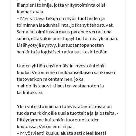
liianpieni toimija, jotta yritystoiminta olisi
kannattavaa.
– Merkittävä tekijä on myös tuotteiden ja
toiminnan laadunhallinta, jotkanyt tehostuvat.
Samalla toimitusvarmuus paranee verrattuna
siihen, ettäkukin omistajayhtiö toimisi yksinään.
Lisähyötyjä syntyy, kuntuotantopanosten
hankinta ja logistiset ratkaisut keskitetään.
Uuden yhtiön ensimmäisiin investointeihin
kuuluu Vetoniemen mukaansellaisen sähköisen
tietoverkon rakentaminen, joka
mahdollistaaovt-tilausten vastaanoton ja
laskutuksen.
Yksi yhteistoiminnan tulevistatavoitteista on
tuoda markkinoille uusia tuotteita ja jalosteita. -
Pitäydymme kuitenkin tuoretuotteiden
kaupassa, Vetoniemi linjaa.
– Myösvienti kuuluu alusta asti oleellisesti