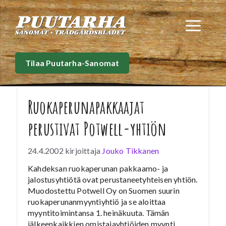
Siirry
sisältöön
Val
Tilaa Puutarha-Sanomat
Ruokaperunapakkaajat
perustivat Potwell-yhtiön
24.4.2002
kirjoittaja
Jouko Tikkanen
Kahdeksan ruokaperunan pakkaamo- ja
jalostusyhtiötä ovat perustaneetyhteisen yhtiön.
Muodostettu Potwell Oy on Suomen suurin
ruokaperunanmyyntiyhtiö ja se aloittaa
myyntitoimintansa 1. heinäkuuta. Tämän
jälkeenkaikkien omistajayhtiöiden myynti