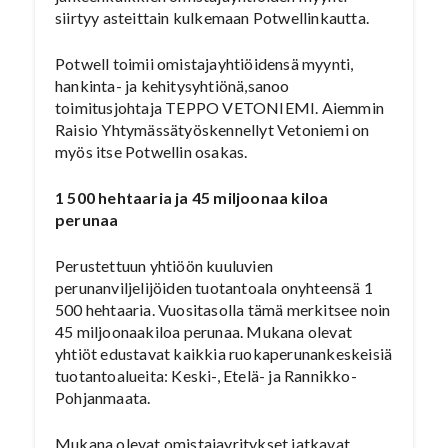
siirtyy asteittain kulkemaan Potwellinkautta.
Potwell toimii omistajayhtiöidensä myynti,
hankinta- ja kehitysyhtiönä,sanoo
toimitusjohtaja TEPPO VETONIEMI. Aiemmin
Raisio Yhtymässätyöskennellyt Vetoniemi on
myös itse Potwellin osakas.
1 500 hehtaaria ja 45 miljoonaa kiloa
perunaa
Perustettuun yhtiöön kuuluvien
perunanviljelijöiden tuotantoala onyhteensä 1
500 hehtaaria. Vuositasolla tämä merkitsee noin
45 miljoonaakiloa perunaa. Mukana olevat
yhtiöt edustavat kaikkia ruokaperunankeskeisiä
tuotantoalueita: Keski-, Etelä- ja Rannikko-
Pohjanmaata.
Mukana olevat omistajayritykset jatkavat