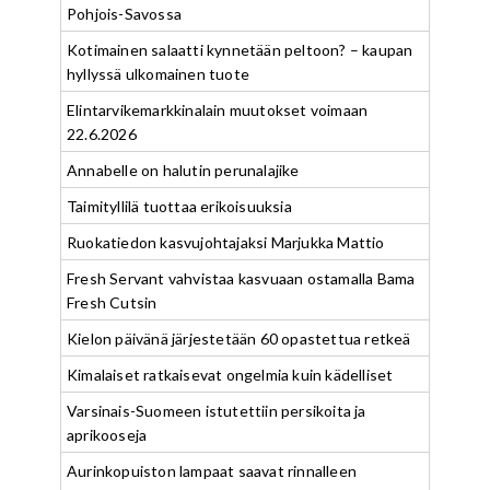
Pohjois-Savossa
Kotimainen salaatti kynnetään peltoon? – kaupan
hyllyssä ulkomainen tuote
Elintarvikemarkkinalain muutokset voimaan
22.6.2026
Annabelle on halutin perunalajike
Taimityllilä tuottaa erikoisuuksia
Ruokatiedon kasvujohtajaksi Marjukka Mattio
Fresh Servant vahvistaa kasvuaan ostamalla Bama
Fresh Cutsin
Kielon päivänä järjestetään 60 opastettua retkeä
Kimalaiset ratkaisevat ongelmia kuin kädelliset
Varsinais-Suomeen istutettiin persikoita ja
aprikooseja
Aurinkopuiston lampaat saavat rinnalleen