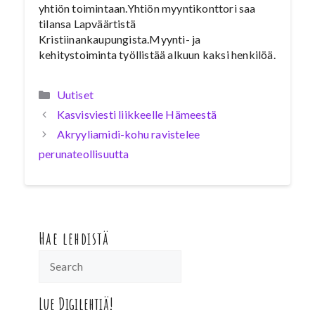
yhtiön toimintaan.Yhtiön myyntikonttori saa
tilansa Lapväärtistä
Kristiinankaupungista.Myynti- ja
kehitystoiminta työllistää alkuun kaksi henkilöä.
Kategoriat
Uutiset
Kasvisviesti liikkeelle Hämeestä
Akryyliamidi-kohu ravistelee
perunateollisuutta
Hae lehdistä
Lue Digilehtiä!