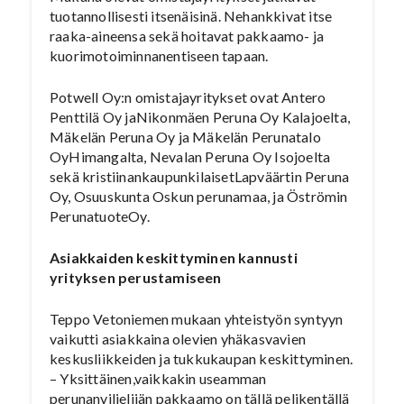
tuotannollisesti itsenäisinä. Nehankkivat itse
raaka-aineensa sekä hoitavat pakkaamo- ja
kuorimotoiminnanentiseen tapaan.
Potwell Oy:n omistajayritykset ovat Antero
Penttilä Oy jaNikonmäen Peruna Oy Kalajoelta,
Mäkelän Peruna Oy ja Mäkelän Perunatalo
OyHimangalta, Nevalan Peruna Oy Isojoelta
sekä kristiinankaupunkilaisetLapväärtin Peruna
Oy, Osuuskunta Oskun perunamaa, ja Öströmin
PerunatuoteOy.
Asiakkaiden keskittyminen kannusti
yrityksen perustamiseen
Teppo Vetoniemen mukaan yhteistyön syntyyn
vaikutti asiakkaina olevien yhäkasvavien
keskusliikkeiden ja tukkukaupan keskittyminen.
– Yksittäinen,vaikkakin useamman
perunanviljelijän pakkaamo on tällä pelikentällä