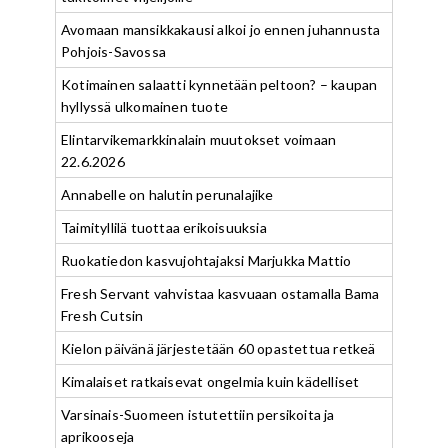
Avomaan mansikkakausi alkoi jo ennen juhannusta
Pohjois-Savossa
Kotimainen salaatti kynnetään peltoon? – kaupan
hyllyssä ulkomainen tuote
Elintarvikemarkkinalain muutokset voimaan
22.6.2026
Annabelle on halutin perunalajike
Taimityllilä tuottaa erikoisuuksia
Ruokatiedon kasvujohtajaksi Marjukka Mattio
Fresh Servant vahvistaa kasvuaan ostamalla Bama
Fresh Cutsin
Kielon päivänä järjestetään 60 opastettua retkeä
Kimalaiset ratkaisevat ongelmia kuin kädelliset
Varsinais-Suomeen istutettiin persikoita ja
aprikooseja