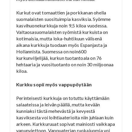
Kurkut ovat tomaattien ja porkkanan ohella
suomalaisten suosituimpia kasviksia. Syömme
kasvihuonekurkkuja noin 9,5 kiloa vuodessa.
Valtaosasuomalaisten syömistä kurkuista on
kotimaisia, mutta loka-huhtikuun välisenä
aikana kurkkuja tuodaan myös Espanjasta ja
Hollannista. Suomessa on noin600
kurkunviljelijää, kurkun tuotantoala on 76
hehtaaria ja vuosituotanto on noin 30 miljoonaa
kiloa.
Kurkku sopii myös vappupöytään
Perinteisesti kurkkuja on totuttu käyttämään
salaateissa ja leivän päällä, mutta kevään
kunniaksi tästä mehevästä ja kevyestä
kasviksesta voi loihtiaaterioita niin juhlaan kuin
arkeen. Kurkkuruuat sopivat mainiosti vaikkapa
vapunviettoon. Vappuaterian ruokajuomia voi