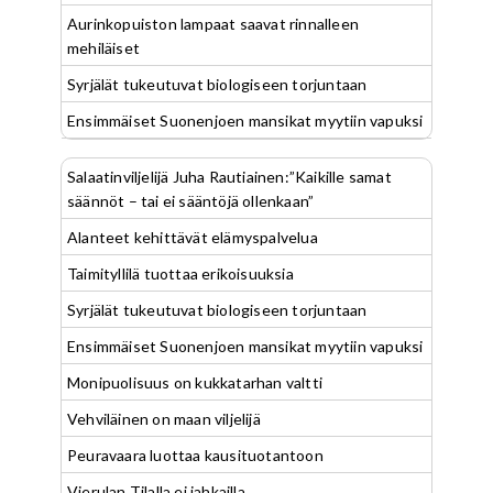
Aurinkopuiston lampaat saavat rinnalleen
mehiläiset
Syrjälät tukeutuvat biologiseen torjuntaan
Ensimmäiset Suonenjoen mansikat myytiin vapuksi
Salaatinviljelijä Juha Rautiainen:”Kaikille samat
säännöt – tai ei sääntöjä ollenkaan”
Alanteet kehittävät elämyspalvelua
Taimityllilä tuottaa erikoisuuksia
Syrjälät tukeutuvat biologiseen torjuntaan
Ensimmäiset Suonenjoen mansikat myytiin vapuksi
Monipuolisuus on kukkatarhan valtti
Vehviläinen on maan viljelijä
Peuravaara luottaa kausituotantoon
Vierulan Tilalla ei jahkailla