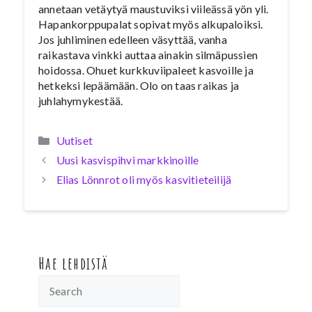
annetaan vetäytyä maustuviksi viileässä yön yli.
Hapankorppupalat sopivat myös alkupaloiksi.
Jos juhliminen edelleen väsyttää, vanha
raikastava vinkki auttaa ainakin silmäpussien
hoidossa. Ohuet kurkkuviipaleet kasvoille ja
hetkeksi lepäämään. Olo on taas raikas ja
juhlahymykestää.
Kategoriat
Uutiset
Uusi kasvispihvi markkinoille
Elias Lönnrot oli myös kasvitieteilijä
Hae lehdistä