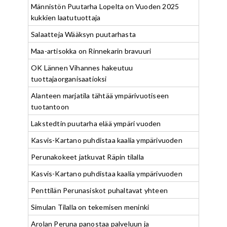
Männistön Puutarha Lopelta on Vuoden 2025
kukkien laatutuottaja
Salaatteja Wääksyn puutarhasta
Maa-artisokka on Rinnekarin bravuuri
OK Lännen Vihannes hakeutuu
tuottajaorganisaatioksi
Alanteen marjatila tähtää ympärivuotiseen
tuotantoon
Lakstedtin puutarha elää ympäri vuoden
Kasvis-Kartano puhdistaa kaalia ympärivuoden
Perunakokeet jatkuvat Räpin tilalla
Kasvis-Kartano puhdistaa kaalia ympärivuoden
Penttilän Perunasiskot puhaltavat yhteen
Simulan Tilalla on tekemisen meninki
Arolan Peruna panostaa palveluun ja