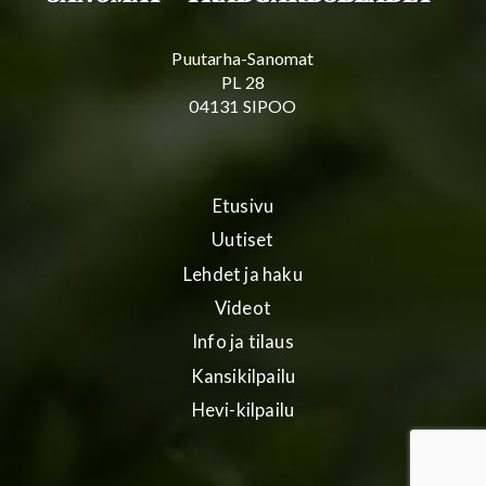
Puutarha-Sanomat
PL 28
04131 SIPOO
Etusivu
Uutiset
Lehdet ja haku
Videot
Info ja tilaus
Kansikilpailu
Hevi-kilpailu