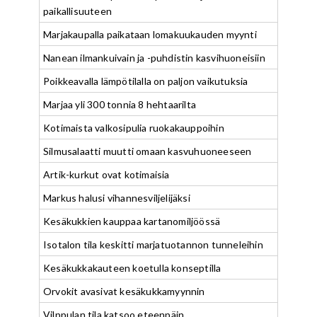
paikallisuuteen
Marjakaupalla paikataan lomakuukauden myynti
Nanean ilmankuivain ja -puhdistin kasvihuoneisiin
Poikkeavalla lämpötilalla on paljon vaikutuksia
Marjaa yli 300 tonnia 8 hehtaarilta
Kotimaista valkosipulia ruokakauppoihin
Silmusalaatti muutti omaan kasvuhuoneeseen
Artik-kurkut ovat kotimaisia
Markus halusi vihannesviljelijäksi
Kesäkukkien kauppaa kartanomiljöössä
Isotalon tila keskitti marjatuotannon tunneleihin
Kesäkukkakauteen koetulla konseptilla
Orvokit avasivat kesäkukkamyynnin
Vilppulan tila katsoo eteenpäin