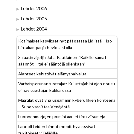
Lehdet 2006
Lehdet 2005
Lehdet 2004
Kotimaiset kasvikset nyt pääosassa Lidlissä – iso
hintakampanja heviosastolla
Salaatinviljelijä Juha Rautiainen:”Kaikille samat
säännöt – tai ei sääntöjä ollenkaan”
Alanteet kehittävät elämyspalvelua
Varhaisperunantuottajat: Kuluttajahintojen nousu
ei näy tuottajan kukkarossa
Maatilat ovat yhä useammin kyberuhkien kohteena
– Supo varoittaa Venäjästä
Luonnonmarjojen poimintaan ei tipu viisumeja
Lannoitteiden hinnat: mepit hyväksyivät
tukitoimet viljelijöille