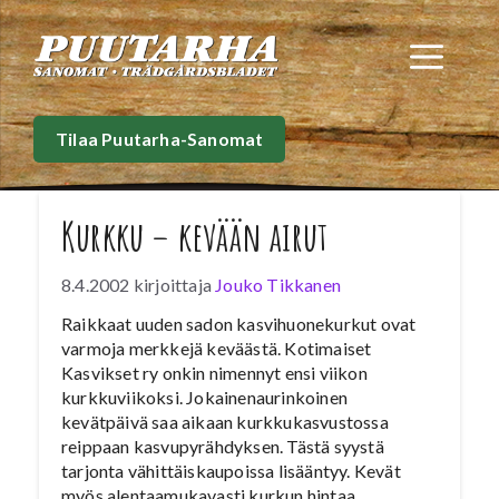
Siirry
sisältöön
Val
Tilaa Puutarha-Sanomat
Kurkku – kevään airut
8.4.2002
kirjoittaja
Jouko Tikkanen
Raikkaat uuden sadon kasvihuonekurkut ovat
varmoja merkkejä keväästä. Kotimaiset
Kasvikset ry onkin nimennyt ensi viikon
kurkkuviikoksi. Jokainenaurinkoinen
kevätpäivä saa aikaan kurkkukasvustossa
reippaan kasvupyrähdyksen. Tästä syystä
tarjonta vähittäiskaupoissa lisääntyy. Kevät
myös alentaamukavasti kurkun hintaa.