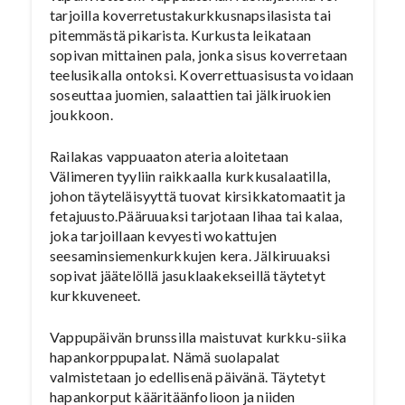
tarjoilla koverretustakurkkusnapsilasista tai
pitemmästä pikarista. Kurkusta leikataan
sopivan mittainen pala, jonka sisus koverretaan
teelusikalla ontoksi. Koverrettuasisusta voidaan
soseuttaa juomien, salaattien tai jälkiruokien
joukkoon.
Railakas vappuaaton ateria aloitetaan
Välimeren tyyliin raikkaalla kurkkusalaatilla,
johon täyteläisyyttä tuovat kirsikkatomaatit ja
fetajuusto.Pääruuaksi tarjotaan lihaa tai kalaa,
joka tarjoillaan kevyesti wokattujen
seesaminsiemenkurkkujen kera. Jälkiruuaksi
sopivat jäätelöllä jasuklaakekseillä täytetyt
kurkkuveneet.
Vappupäivän brunssilla maistuvat kurkku-siika
hapankorppupalat. Nämä suolapalat
valmistetaan jo edellisenä päivänä. Täytetyt
hapankorput kääritäänfolioon ja niiden