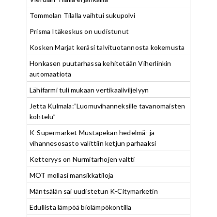
Tommolan Tilalla vaihtui sukupolvi
Prisma Itäkeskus on uudistunut
Kosken Marjat keräsi talvituotannosta kokemusta
Honkasen puutarhassa kehitetään Viherlinkin
automaatiota
Lähifarmi tuli mukaan vertikaaliviljelyyn
Jetta Kulmala:”Luomuvihanneksille tavanomaisten
kohtelu”
K-Supermarket Mustapekan hedelmä- ja
vihannesosasto valittiin ketjun parhaaksi
Ketteryys on Nurmitarhojen valtti
MOT mollasi mansikkatiloja
Mäntsälän sai uudistetun K-Citymarketin
Edullista lämpöä biolämpökontilla