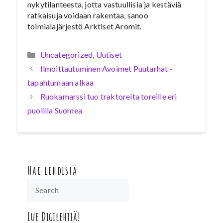
nykytilanteesta, jotta vastuullisia ja kestäviä
ratkaisuja voidaan rakentaa, sanoo
toimialajärjestö Arktiset Aromit.
Kategoriat
Uncategorized
,
Uutiset
Ilmoittautuminen Avoimet Puutarhat -
tapahtumaan alkaa
Ruokamarssi tuo traktoreita toreille eri
puolilla Suomea
Hae lehdistä
Lue Digilehtiä!