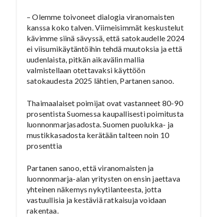
– Olemme toivoneet dialogia viranomaisten
kanssa koko talven. Viimeisimmät keskustelut
kävimme siinä sävyssä, että satokaudelle 2024
ei viisumikäytäntöihin tehdä muutoksia ja että
uudenlaista, pitkän aikavälin mallia
valmistellaan otettavaksi käyttöön
satokaudesta 2025 lähtien, Partanen sanoo.
Thaimaalaiset poimijat ovat vastanneet 80-90
prosentista Suomessa kaupallisesti poimitusta
luonnonmarjasadosta. Suomen puolukka- ja
mustikkasadosta kerätään talteen noin 10
prosenttia
Partanen sanoo, että viranomaisten ja
luonnonmarja-alan yritysten on ensin jaettava
yhteinen näkemys nykytilanteesta, jotta
vastuullisia ja kestäviä ratkaisuja voidaan
rakentaa.