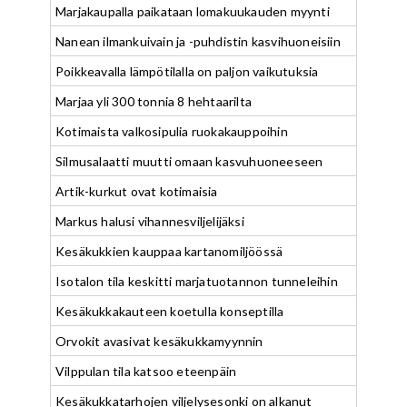
Marjakaupalla paikataan lomakuukauden myynti
Nanean ilmankuivain ja -puhdistin kasvihuoneisiin
Poikkeavalla lämpötilalla on paljon vaikutuksia
Marjaa yli 300 tonnia 8 hehtaarilta
Kotimaista valkosipulia ruokakauppoihin
Silmusalaatti muutti omaan kasvuhuoneeseen
Artik-kurkut ovat kotimaisia
Markus halusi vihannesviljelijäksi
Kesäkukkien kauppaa kartanomiljöössä
Isotalon tila keskitti marjatuotannon tunneleihin
Kesäkukkakauteen koetulla konseptilla
Orvokit avasivat kesäkukkamyynnin
Vilppulan tila katsoo eteenpäin
Kesäkukkatarhojen viljelysesonki on alkanut