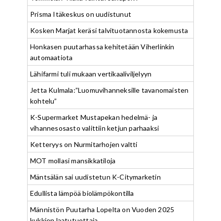
Prisma Itäkeskus on uudistunut
Kosken Marjat keräsi talvituotannosta kokemusta
Honkasen puutarhassa kehitetään Viherlinkin
automaatiota
Lähifarmi tuli mukaan vertikaaliviljelyyn
Jetta Kulmala:”Luomuvihanneksille tavanomaisten
kohtelu”
K-Supermarket Mustapekan hedelmä- ja
vihannesosasto valittiin ketjun parhaaksi
Ketteryys on Nurmitarhojen valtti
MOT mollasi mansikkatiloja
Mäntsälän sai uudistetun K-Citymarketin
Edullista lämpöä biolämpökontilla
Männistön Puutarha Lopelta on Vuoden 2025
kukkien laatutuottaja