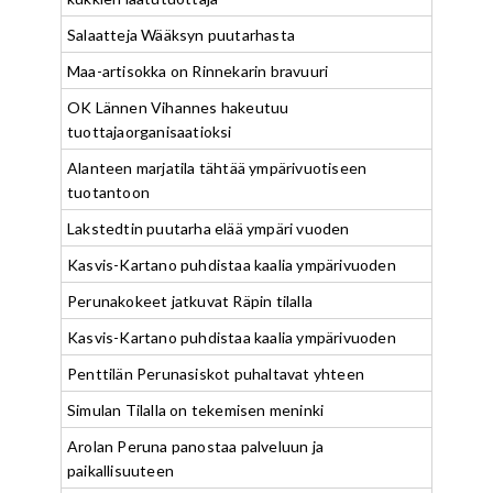
Salaatteja Wääksyn puutarhasta
Maa-artisokka on Rinnekarin bravuuri
OK Lännen Vihannes hakeutuu
tuottajaorganisaatioksi
Alanteen marjatila tähtää ympärivuotiseen
tuotantoon
Lakstedtin puutarha elää ympäri vuoden
Kasvis-Kartano puhdistaa kaalia ympärivuoden
Perunakokeet jatkuvat Räpin tilalla
Kasvis-Kartano puhdistaa kaalia ympärivuoden
Penttilän Perunasiskot puhaltavat yhteen
Simulan Tilalla on tekemisen meninki
Arolan Peruna panostaa palveluun ja
paikallisuuteen