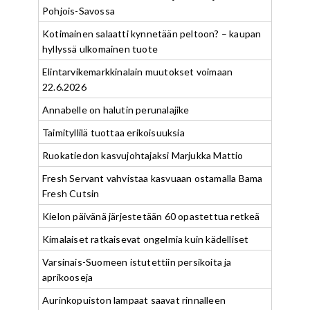
Pohjois-Savossa
Kotimainen salaatti kynnetään peltoon? – kaupan
hyllyssä ulkomainen tuote
Elintarvikemarkkinalain muutokset voimaan
22.6.2026
Annabelle on halutin perunalajike
Taimityllilä tuottaa erikoisuuksia
Ruokatiedon kasvujohtajaksi Marjukka Mattio
Fresh Servant vahvistaa kasvuaan ostamalla Bama
Fresh Cutsin
Kielon päivänä järjestetään 60 opastettua retkeä
Kimalaiset ratkaisevat ongelmia kuin kädelliset
Varsinais-Suomeen istutettiin persikoita ja
aprikooseja
Aurinkopuiston lampaat saavat rinnalleen