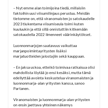
– Nyt emme alan toimijoina tiedä, millaisiin
faktoihin uusi viisumilinjaus perustuu. Meidän
tietomme on, että viranomaisten jo satokaudelle
2023 tiukentama viisumiseula toimi kuten
kuuluukin ja että sillä onnistuttiin kitkemään
satokaudella 2022 ilmenneet väärinkäytökset.
Luonnonmarjojen saatavuus vaikuttaa
marjanpoimintayritysten lisäksi
marjatuotteiden jalostajiin sekä kauppaan.
– En jaksa uskoa, etteikö toimivaa ratkaisua olisi
mahdollista löytää jo ensi kesäksi, mutta tämä
edellyttää avointa keskustelua viranomaisten ja
luonnonmarja-alan yritysten kanssa, sanoo
Partanen.
Viranomaisten ja luonnonmarja-alan yritysten
on ensin jaettava yhteinen näkemys