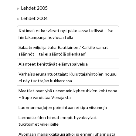
Lehdet 2005
Lehdet 2004
Kotimaiset kasvikset nyt pääosassa Lidlissä – iso
hintakampanja heviosastolla
Salaatinviljelijä Juha Rautiainen:”Kaikille samat
säännöt – tai ei sääntöjä ollenkaan”
Alanteet kehittävät elämyspalvelua
Varhaisperunantuottajat: Kuluttajahintojen nousu
ei näy tuottajan kukkarossa
Maatilat ovat yhä useammin kyberuhkien kohteena
– Supo varoittaa Venäjästä
Luonnonmarjojen poimintaan ei tipu viisumeja
Lannoitteiden hinnat: mepit hyväksyivät
tukitoimet viljelijöille
Avomaan mansikkakausi alkoi jo ennen juhannusta