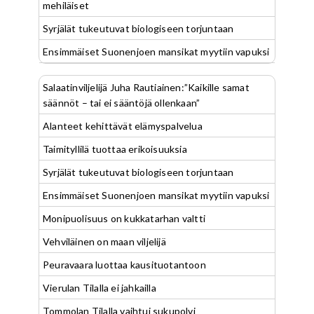
mehiläiset
Syrjälät tukeutuvat biologiseen torjuntaan
Ensimmäiset Suonenjoen mansikat myytiin vapuksi
Salaatinviljelijä Juha Rautiainen:”Kaikille samat
säännöt – tai ei sääntöjä ollenkaan”
Alanteet kehittävät elämyspalvelua
Taimityllilä tuottaa erikoisuuksia
Syrjälät tukeutuvat biologiseen torjuntaan
Ensimmäiset Suonenjoen mansikat myytiin vapuksi
Monipuolisuus on kukkatarhan valtti
Vehviläinen on maan viljelijä
Peuravaara luottaa kausituotantoon
Vierulan Tilalla ei jahkailla
Tommolan Tilalla vaihtui sukupolvi