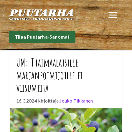
Siirry
sisältöön
Val
Tilaa Puutarha-Sanomat
UM: Thaimaalaisille
marjanpoimijoille ei
viisumeita
16.3.2024
kirjoittaja
Jouko Tikkanen
Ulkoministeriön päätös thaimaalaisviisumeista
tuli shokkina luonnonmarja-alan yrittäjille
Ulkoministeriö on päättänyt keskeyttää