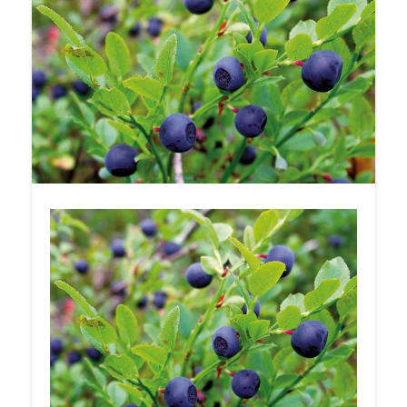
luonnonmarjanpoimijoiden Schengen-
viisumihakemusten vastaanoton Thaimaassa.
Keskeytys koskee kaikkia hakijoita Suomen
Bangkokin suurlähetystön toimipiiriin
kuuluvissa maissa eli Thaimaassa,
Kambodzhassa ja Myanmarissa. Tämä
merkitsee, ettei näistä maista tuleville
luonnonmarjanpoimijoille myönnetä viisumeja
tämän kesän satokaudeksi.