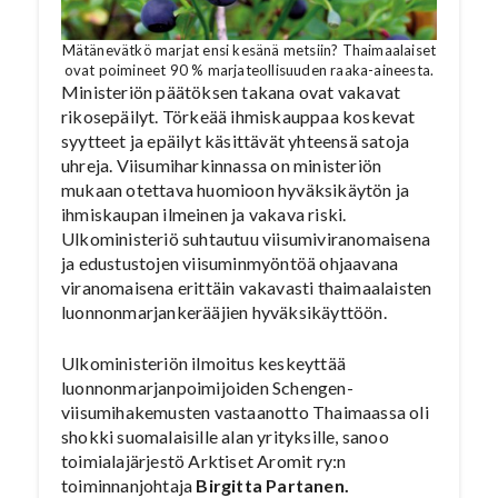
Mätänevätkö marjat ensi kesänä metsiin? Thaimaalaiset
ovat poimineet 90 % marjateollisuuden raaka-aineesta.
Ministeriön päätöksen takana ovat vakavat
rikosepäilyt. Törkeää ihmiskauppaa koskevat
syytteet ja epäilyt käsittävät yhteensä satoja
uhreja. Viisumiharkinnassa on ministeriön
mukaan otettava huomioon hyväksikäytön ja
ihmiskaupan ilmeinen ja vakava riski.
Ulkoministeriö suhtautuu viisumiviranomaisena
ja edustustojen viisuminmyöntöä ohjaavana
viranomaisena erittäin vakavasti thaimaalaisten
luonnonmarjankerääjien hyväksikäyttöön.
Ulkoministeriön ilmoitus keskeyttää
luonnonmarjanpoimijoiden Schengen-
viisumihakemusten vastaanotto Thaimaassa oli
shokki suomalaisille alan yrityksille, sanoo
toimialajärjestö Arktiset Aromit ry:n
toiminnanjohtaja
Birgitta Partanen.