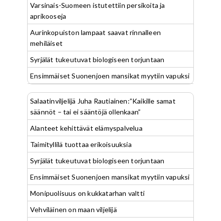
Varsinais-Suomeen istutettiin persikoita ja
aprikooseja
Aurinkopuiston lampaat saavat rinnalleen
mehiläiset
Syrjälät tukeutuvat biologiseen torjuntaan
Ensimmäiset Suonenjoen mansikat myytiin vapuksi
Salaatinviljelijä Juha Rautiainen:”Kaikille samat
säännöt – tai ei sääntöjä ollenkaan”
Alanteet kehittävät elämyspalvelua
Taimityllilä tuottaa erikoisuuksia
Syrjälät tukeutuvat biologiseen torjuntaan
Ensimmäiset Suonenjoen mansikat myytiin vapuksi
Monipuolisuus on kukkatarhan valtti
Vehviläinen on maan viljelijä