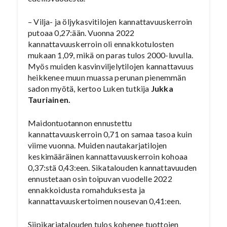
– Vilja- ja öljykasvitilojen kannattavuuskerroin
putoaa 0,27:ään. Vuonna 2022
kannattavuuskerroin oli ennakkotulosten
mukaan 1,09, mikä on paras tulos 2000-luvulla.
Myös muiden kasvinviljelytilojen kannattavuus
heikkenee muun muassa perunan pienemmän
sadon myötä, kertoo Luken tutkija
Jukka
Tauriainen.
Maidontuotannon ennustettu
kannattavuuskerroin 0,71 on samaa tasoa kuin
viime vuonna. Muiden nautakarjatilojen
keskimääräinen kannattavuuskerroin kohoaa
0,37:stä 0,43:een. Sikatalouden kannattavuuden
ennustetaan osin toipuvan vuodelle 2022
ennakkoidusta romahduksesta ja
kannattavuuskertoimen nousevan 0,41:een.
Siipikarjatalouden tulos kohenee tuottojen