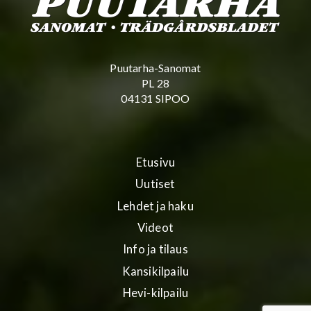
Puutarha-Sanomat
PL 28
04131 SIPOO
Etusivu
Uutiset
Lehdet ja haku
Videot
Info ja tilaus
Kansikilpailu
Hevi-kilpailu