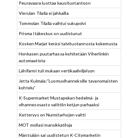
Peuravaara luottaa kausituotantoon
Vierulan Tilalla ei jahkailla
Tommolan Tilalla vaihtui sukupolvi
Prisma Itäkeskus on uudistunut
Kosken Marjat keräsi talvituotannosta kokemusta
Honkasen puutarhassa kehitetään Viherlinkin
automaatiota
Lähifarmi tuli mukaan vertikaaliviljelyyn
Jetta Kulmala:”Luomuvihanneksille tavanomaisten
kohtelu”
K-Supermarket Mustapekan hedelmä- ja
vihannesosasto valittiin ketjun parhaaksi
Ketteryys on Nurmitarhojen valtti
MOT mollasi mansikkatiloja
Mäntsälän sai uudistetun K-Citymarketin