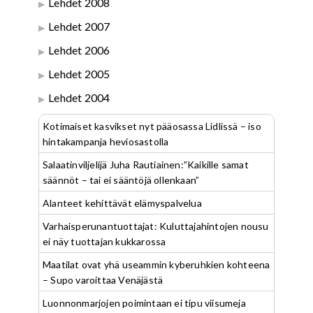
Lehdet 2008
Lehdet 2007
Lehdet 2006
Lehdet 2005
Lehdet 2004
Kotimaiset kasvikset nyt pääosassa Lidlissä – iso
hintakampanja heviosastolla
Salaatinviljelijä Juha Rautiainen:”Kaikille samat
säännöt – tai ei sääntöjä ollenkaan”
Alanteet kehittävät elämyspalvelua
Varhaisperunantuottajat: Kuluttajahintojen nousu
ei näy tuottajan kukkarossa
Maatilat ovat yhä useammin kyberuhkien kohteena
– Supo varoittaa Venäjästä
Luonnonmarjojen poimintaan ei tipu viisumeja