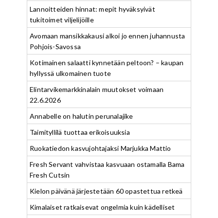
Lannoitteiden hinnat: mepit hyväksyivät
tukitoimet viljelijöille
Avomaan mansikkakausi alkoi jo ennen juhannusta
Pohjois-Savossa
Kotimainen salaatti kynnetään peltoon? – kaupan
hyllyssä ulkomainen tuote
Elintarvikemarkkinalain muutokset voimaan
22.6.2026
Annabelle on halutin perunalajike
Taimityllilä tuottaa erikoisuuksia
Ruokatiedon kasvujohtajaksi Marjukka Mattio
Fresh Servant vahvistaa kasvuaan ostamalla Bama
Fresh Cutsin
Kielon päivänä järjestetään 60 opastettua retkeä
Kimalaiset ratkaisevat ongelmia kuin kädelliset