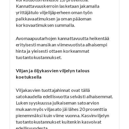
Kannattavuuskerroin lasketaan jakamalla
yrittäjätulo viljelijäperheen oman työn
palkkavaatimuksen ja oman pääoman
korkovaatimuksen summalla.
Avomaapuutarhojen kannattavuutta heikentää
erityisesti mansikan viimevuotista alhaisempi
hinta ja yleisesti ottaen korkeammat
tuotantokustannukset.
Viljan ja öljykasvien viljelyn talous
koetuksella
Viljakasvien tuottajahinnat ovat tällä
satokaudella edellisvuotta selvästi alhaisemmat.
Luken syyskuussa julkaiseman satoarvion
mukaan myös viljasato jäi lähes 20 prosenttia
pienemmäksi kuin viime vuonna. Kasvinviljelyn
tuotantokustannukset kuitenkin kasvoivat
edellisvuodesta.