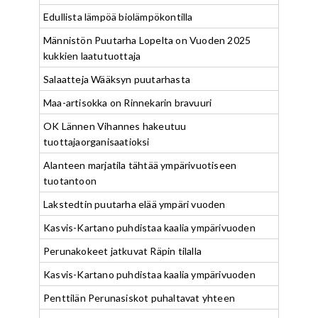
Edullista lämpöä biolämpökontilla
Männistön Puutarha Lopelta on Vuoden 2025
kukkien laatutuottaja
Salaatteja Wääksyn puutarhasta
Maa-artisokka on Rinnekarin bravuuri
OK Lännen Vihannes hakeutuu
tuottajaorganisaatioksi
Alanteen marjatila tähtää ympärivuotiseen
tuotantoon
Lakstedtin puutarha elää ympäri vuoden
Kasvis-Kartano puhdistaa kaalia ympärivuoden
Perunakokeet jatkuvat Räpin tilalla
Kasvis-Kartano puhdistaa kaalia ympärivuoden
Penttilän Perunasiskot puhaltavat yhteen