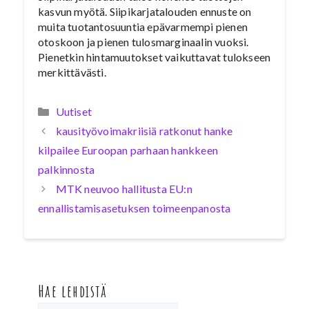
kasvun myötä. Siipikarjatalouden ennuste on
muita tuotantosuuntia epävarmempi pienen
otoskoon ja pienen tulosmarginaalin vuoksi.
Pienetkin hintamuutokset vaikuttavat tulokseen
merkittävästi.
Kategoriat
Uutiset
kausityövoimakriisiä ratkonut hanke
kilpailee Euroopan parhaan hankkeen
palkinnosta
MTK neuvoo hallitusta EU:n
ennallistamisasetuksen toimeenpanosta
Hae lehdistä