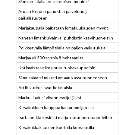
Simulan Tilalla on tekemisen meninki
Arolan Peruna panostaa palveluun ja
paikallisuuteen
Marjakaupalla paikataan lomakuukauden myynti
Nanean ilmankuivain ja -puhdistin kasvihuoneisiin
Poikkeavalla lämpötilalla on paljon vaikutuksia
Marjaa yli 300 tonnia 8 hehtaarilta
Kotimaista valkosipulia ruokakauppoihin
Silmusalaatti muutti omaan kasvuhuoneeseen
Artik-kurkut ovat kotimaisia
Markus halusi vihannesviljelijäksi
Kesäkukkien kauppaa kartanomiljöössä
Isotalon tila keskitti marjatuotannon tunneleihin
Kesäkukkakauteen koetulla konseptilla