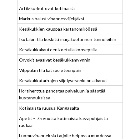
Artik-kurkut ovat kotimaisia
Markus halusi vihannesviljelijäksi
Kesäkukkien kauppaa kartanomiljöössä
Isotalon tila keskitti marjatuotannon tunneleihin
Kesäkukkakauteen koetulla konseptilla
Orvokit avasivat kesäkukkamyynnin
Vilppulan tila katsoo eteenpäin
Kesäkukkatarhojen viljelysesonki on alkanut
Hortiherttua panostaa palveluun ja säästää
kustannuksissa
Kotimaista ruusua Kangasalta
Apetit – 75 vuotta kotimaista kasvipohjaista
ruokaa
Luomuvihanneksia tarjolle helpossa muodossa