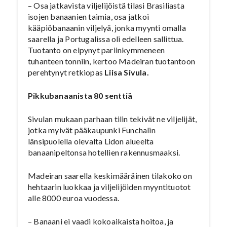
– Osa jatkavista viljelijöistä tilasi Brasiliasta
isojen banaanien taimia, osa jatkoi
kääpiöbanaanin viljelyä, jonka myynti omalla
saarella ja Portugalissa oli edelleen sallittua.
Tuotanto on elpynyt pariinkymmeneen
tuhanteen tonniin, kertoo Madeiran tuotantoon
perehtynyt retkiopas
Liisa Sivula.
Pikkubanaanista 80 senttiä
Sivulan mukaan parhaan tilin tekivät ne viljelijät,
jotka myivät pääkaupunki Funchalin
länsipuolella olevalta Lidon alueelta
banaanipeltonsa hotellien rakennusmaaksi.
Madeiran saarella keskimääräinen tilakoko on
hehtaarin luokkaa ja viljelijöiden myyntituotot
alle 8000 euroa vuodessa.
– Banaani ei vaadi kokoaikaista hoitoa, ja