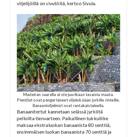
viljelijöillä on sivutöitä, kertoo Sivula.
Madeiran saarella ei ole juurikaan tasaista maata.
Pientilat ovat pengertäneet viljelyksiään jyrkille rinteille.
Banaaniviljelmät ovat rantakaistaleella.
Banaanitertut kannetaan selässä jyrkiltä
pelloilta tienvarteen. Paikallinen tukkuliike
maksaa ekstraluokan banaanista 80 senttiä,
ensimmäisen luokan banaanista 70 senttiä ja