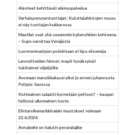
Alanteet kehittävät elämyspalvelua
Varhaisperunantuottajat: Kuluttajahintojen nousu
ei näy tuottajan kukkarossa
Maatilat ovat yhä useammin kyberuhkien kohteena
– Supo varoittaa Venäjästä
Luonnonmarjojen poimintaan ei tipu viisumeja
Lannoitteiden hinnat: mepit hyväksyivät
tukitoimet viljelijöille
Avomaan mansikkakausi alkoi jo ennen juhannusta
Pohjois-Savossa
Kotimainen salaatti kynnetään peltoon? – kaupan
hyllyssä ulkomainen tuote
Elintarvikemarkkinalain muutokset voimaan
22.6.2026
Annabelle on halutin perunalajike