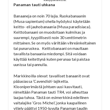
Panaman tauti uhkana
Banaaneja on noin 70 lajia. Ruokabanaanin
(Musa sapientum) ohella hyödyksi käytetään
keitto- eli jauhobanaania (Musa paradisiaca).
Keittobanaani on muodoltaan kulmikas ja
suurempi, tyypillisesti noin 30 senttimetrin
mittainen. Se on myös väriltään vihreänkeltainen
tai punaruskea. Keittobanaani on maultaan
tavallista banaania miedompi. Sitä voidaan
käyttää keitettynä kuten perunaa tai paistaa
uunissa tai pannulla.
Markkinoilla olevat tavalliset banaanit ovat
pääasiassa ’Cavendish’-lajiketta.
Klooniperimästä johtuen uusi kasvitauti,
nimeltään Panaman tauti TR4, voi aiheuttaa
laajaa tuhoa. Tästä on esimerkkinä edellinen
valtalajike ’Gros Michel’, jonka kaupallinen
viljely päättyi 1950-luvulla Panaman taudin