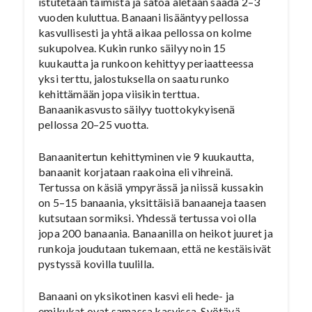
istutetaan taimista ja satoa aletaan saada 2–3
vuoden kuluttua. Banaani lisääntyy pellossa
kasvullisesti ja yhtä aikaa pellossa on kolme
sukupolvea. Kukin runko säilyy noin 15
kuukautta ja runkoon kehittyy periaatteessa
yksi terttu, jalostuksella on saatu runko
kehittämään jopa viisikin terttua.
Banaanikasvusto säilyy tuottokykyisenä
pellossa 20–25 vuotta.
Banaanitertun kehittyminen vie 9 kuukautta,
banaanit korjataan raakoina eli vihreinä.
Tertussa on käsiä ympyrässä ja niissä kussakin
on 5–15 banaania, yksittäisiä banaaneja taasen
kutsutaan sormiksi. Yhdessä tertussa voi olla
jopa 200 banaania. Banaanilla on heikot juuret ja
runkoja joudutaan tukemaan, että ne kestäisivät
pystyssä kovilla tuulilla.
Banaani on yksikotinen kasvi eli hede- ja
emikukat ovat samassa kasvissa. Syötävä