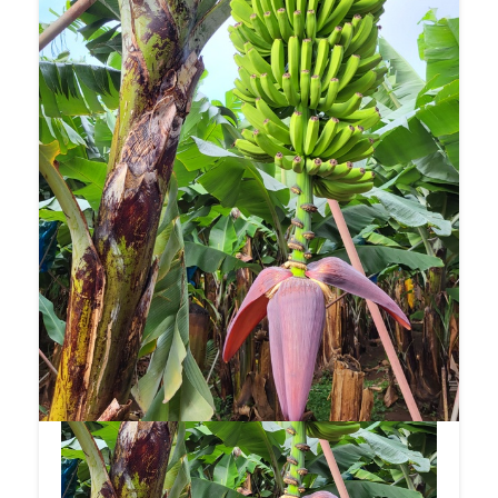
julkaistu Puutarha-Sanomien numerossa
4/2016.
[PUUTARHA-SANOMAT: MADEIRA]