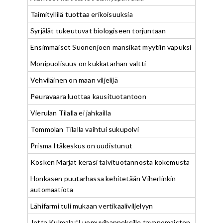
Taimityllilä tuottaa erikoisuuksia
Syrjälät tukeutuvat biologiseen torjuntaan
Ensimmäiset Suonenjoen mansikat myytiin vapuksi
Monipuolisuus on kukkatarhan valtti
Vehviläinen on maan viljelijä
Peuravaara luottaa kausituotantoon
Vierulan Tilalla ei jahkailla
Tommolan Tilalla vaihtui sukupolvi
Prisma Itäkeskus on uudistunut
Kosken Marjat keräsi talvituotannosta kokemusta
Honkasen puutarhassa kehitetään Viherlinkin
automaatiota
Lähifarmi tuli mukaan vertikaaliviljelyyn
Jetta Kulmala:”Luomuvihanneksille tavanomaisten