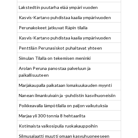
Lakstedtin puutarha elää ympäri vuoden
Kasvis-Kartano puhdistaa kaalia ympärivuoden
Perunakokeet jatkuvat Räpin tilalla
Kasvis-Kartano puhdistaa kaalia ympärivuoden
Penttilän Perunasiskot puhaltavat yhteen
Simulan Tilalla on tekemisen meninki
Arolan Peruna panostaa palveluun ja
paikallisuuteen
Marjakaupalla paikataan lomakuukauden myynti
Nanean ilmankuivain ja -puhdistin kasvihuoneisiin
Poikkeavalla lämpötilalla on paljon vaikutuksia
Marjaa yli 300 tonnia 8 hehtaarilta
Kotimaista valkosipulia ruokakauppoihin
Silmusalaatti muutti omaan kasvuhuoneeseen