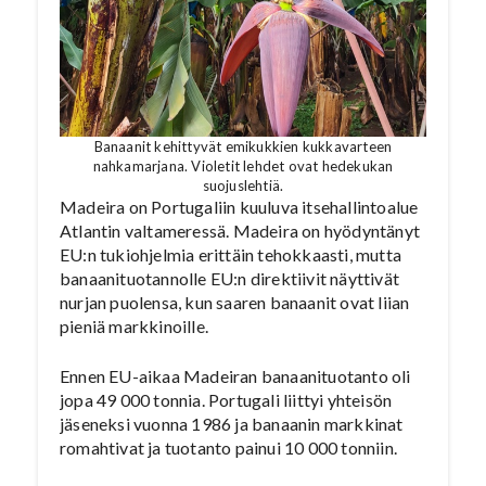
Banaanit kehittyvät emikukkien kukkavarteen
nahkamarjana. Violetit lehdet ovat hedekukan
suojuslehtiä.
Madeira on Portugaliin kuuluva itsehallintoalue
Atlantin valtameressä. Madeira on hyödyntänyt
EU:n tukiohjelmia erittäin tehokkaasti, mutta
banaanituotannolle EU:n direktiivit näyttivät
nurjan puolensa, kun saaren banaanit ovat liian
pieniä markkinoille.
Ennen EU-aikaa Madeiran banaanituotanto oli
jopa 49 000 tonnia. Portugali liittyi yhteisön
jäseneksi vuonna 1986 ja banaanin markkinat
romahtivat ja tuotanto painui 10 000 tonniin.