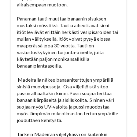
aikaisempaan muotoon.
Panaman tauti muuttaa banaanin sisuksen
mustaksi mössöksi. Tautia aiheuttavat sieni-
itiöt leviävät erittäin herkästi vesipisaroiden tai
mullan välityksellä. Itiöt voivat pysyä elossa
maaperässä jopa 30 vuotta. Tauti on
vastustuskykyinen torjunta-aineille, joita
käytetään paljon monikansallisilla
banaaniplantaaseilla.
Madeiralla näkee banaaniterttujen ympärillä
sinisiä muovipusseja. Osa viljelijöistä sitoo
pussin alhaaltakin kiinni. Pussi suojaa terttua
banaanikärpäseltä ja sisiliskoilta. Sininen väri
suojaa myös UV-valolta ja pussi muodostaa
myös lämpimän mikroilmaston tertun ympärille
jouduttaen kehitystä.
Tärkein Madeiran viljelykasvi on kuitenkin