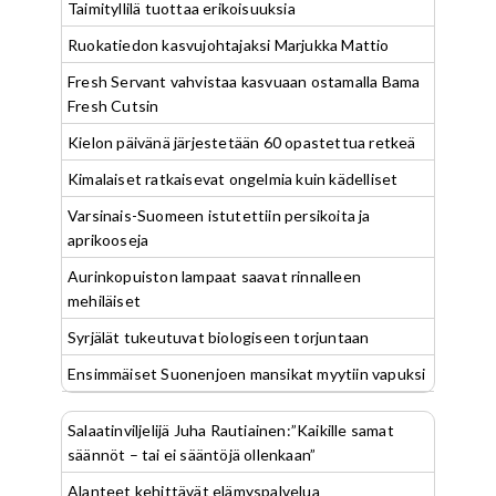
Taimityllilä tuottaa erikoisuuksia
Ruokatiedon kasvujohtajaksi Marjukka Mattio
Fresh Servant vahvistaa kasvuaan ostamalla Bama
Fresh Cutsin
Kielon päivänä järjestetään 60 opastettua retkeä
Kimalaiset ratkaisevat ongelmia kuin kädelliset
Varsinais-Suomeen istutettiin persikoita ja
aprikooseja
Aurinkopuiston lampaat saavat rinnalleen
mehiläiset
Syrjälät tukeutuvat biologiseen torjuntaan
Ensimmäiset Suonenjoen mansikat myytiin vapuksi
Salaatinviljelijä Juha Rautiainen:”Kaikille samat
säännöt – tai ei sääntöjä ollenkaan”
Alanteet kehittävät elämyspalvelua