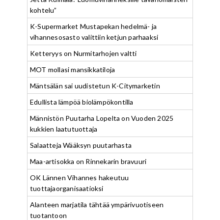
kohtelu”
K-Supermarket Mustapekan hedelmä- ja
vihannesosasto valittiin ketjun parhaaksi
Ketteryys on Nurmitarhojen valtti
MOT mollasi mansikkatiloja
Mäntsälän sai uudistetun K-Citymarketin
Edullista lämpöä biolämpökontilla
Männistön Puutarha Lopelta on Vuoden 2025
kukkien laatutuottaja
Salaatteja Wääksyn puutarhasta
Maa-artisokka on Rinnekarin bravuuri
OK Lännen Vihannes hakeutuu
tuottajaorganisaatioksi
Alanteen marjatila tähtää ympärivuotiseen
tuotantoon