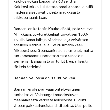
kakkosluokan banaanista 60 senttiä.
Kakkosluokka kulutetaan omalla saarella, sillä
madeiralaiset ovat ylpeitä maukkaasta
pikkubanaanistaan.
Banaani on kotoisin Kaukoidästä, josta se levisi
Afrikkaan. Löytöretkeilijät toivat sen 1500-
luvulla Kanarialle ja Madeiralle ja veivät sen
edelleen Karibialle ja Keski-Amerikkaan.
Alkuperäisessä banaanissa on siemenet, mutta
ruokabanaanit kloonataan eikä niissä ole
siemeniä. Banaanista on tullut kaupallisesti
tärkein hedelmä.
Banaanipellossa on 3 sukupolvea
Banaani ei ole puu, vaan ontelovartinen
ruohokasvi. Valerungot muodostuvat
maanalaisesta varresta nousevista, tiiviisti
yhteen pakkautuneista lehtitupista. Uusi pelto