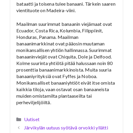
bataatti ja toisena tulee banaani. Tärkein saaren
vientituote on Madeira-viini.
Maailman suurimmat banaanin viejämaat ovat
Ecuador, Costa Rica, Kolumbia, Filippiinit,
Honduras, Panama. Maailman
banaanimarkkinat ovat pääosin muutaman
monikansallisen yhtiön hallinnassa. Suurimmat
banaaninviejät ovat Chiquita, Dole ja Delfood.
Kolme suurinta yhtiötä pitää halussaan noin 80
prosenttia banaanimarkkinoista. Muita suuria
banaaniyrityksiä ovat Fyffes ja Noboa.
Monikansalliset banaaniyhtiöt eivät itse omista
kaikkia tiloja, vaan ostavat osan banaaneista
muiden omistamilta plantaaseilta tai
perheviljelijöiltä.
Kategoriat
Uutiset
Järvikylän uutuus syötävä orvokki yllätti