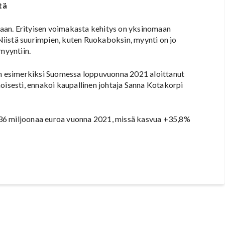
tä
aan. Erityisen voimakasta kehitys on yksinomaan
iistä suurimpien, kuten Ruokaboksin, myynti on jo
myyntiin.
kun esimerkiksi Suomessa loppuvuonna 2021 aloittanut
oisesti, ennakoi kaupallinen johtaja Sanna Kotakorpi
536 miljoonaa euroa vuonna 2021, missä kasvua +35,8%