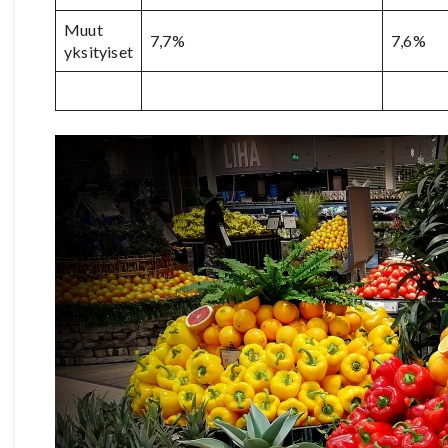
Muut
7,7%
7,6%
yksityiset