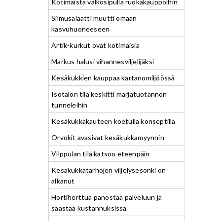
Kotimaista valkosipulia ruokakauppoihin
Silmusalaatti muutti omaan
kasvuhuoneeseen
Artik-kurkut ovat kotimaisia
Markus halusi vihannesviljelijäksi
Kesäkukkien kauppaa kartanomiljöössä
Isotalon tila keskitti marjatuotannon
tunneleihin
Kesäkukkakauteen koetulla konseptilla
Orvokit avasivat kesäkukkamyynnin
Vilppulan tila katsoo eteenpäin
Kesäkukkatarhojen viljelysesonki on
alkanut
Hortiherttua panostaa palveluun ja
säästää kustannuksissa