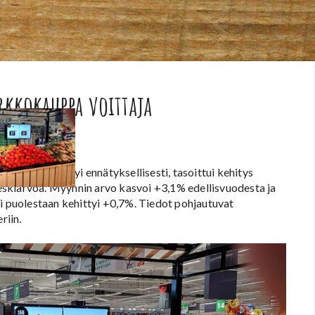
rkkokauppa voittaja
yynti kehittyi ennätyksellisesti, tasoittui kehitys
skiarvoa. Myynnin arvo kasvoi +3,1% edellisvuodesta ja
mi puolestaan kehittyi +0,7%. Tiedot pohjautuvat
riin.