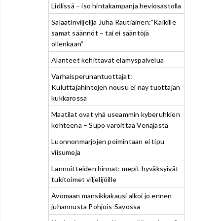
Lidlissä – iso hintakampanja heviosastolla
Salaatinviljelijä Juha Rautiainen:”Kaikille
samat säännöt – tai ei sääntöjä
ollenkaan”
Alanteet kehittävät elämyspalvelua
Varhaisperunantuottajat:
Kuluttajahintojen nousu ei näy tuottajan
kukkarossa
Maatilat ovat yhä useammin kyberuhkien
kohteena – Supo varoittaa Venäjästä
Luonnonmarjojen poimintaan ei tipu
viisumeja
Lannoitteiden hinnat: mepit hyväksyivät
tukitoimet viljelijöille
Avomaan mansikkakausi alkoi jo ennen
juhannusta Pohjois-Savossa