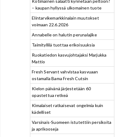
Kotimainen salaatti kynnetään peltoon?
– kaupan hyllyssä ulkomainen tuote
Elintarvikemarkkinalain muutokset
voimaan 22.6.2026
Annabelle on halutin perunalajike
Taimityllilä tuottaa erikoisuuksia
Ruokatiedon kasvujohtajaksi Marjukka
Mattio
Fresh Servant vahvistaa kasvuaan
ostamalla Bama Fresh Cutsin
Kielon päivänä järjestetään 60
opastettua retkeä
Kimalaiset ratkaisevat ongelmia kuin
kädelliset
Varsinais-Suomeen istutettiin persikoita
ja aprikooseja