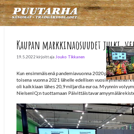
Siirry
sisältöön
Kaupan markkinaosuudet julki, ve
19.5.2022
kirjoittaja
Jouko Tikkanen
Kun ensimmäisenä pandemiavuonna 2020 päivittäistavaram
toisena vuonna 2021 lähelle edellisen vuosikymmenen ke
oli kaikkiaan lähes 20,9 miljardia euroa. Myynnin volyy
NielsenIQ:n tuottamaan Päivittäistavaramyymälärekiste