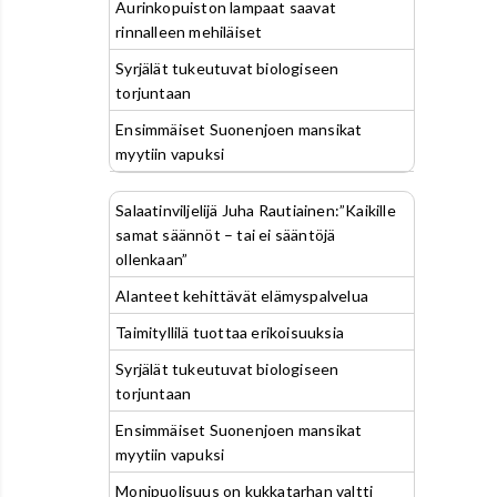
Aurinkopuiston lampaat saavat
rinnalleen mehiläiset
Syrjälät tukeutuvat biologiseen
torjuntaan
Ensimmäiset Suonenjoen mansikat
myytiin vapuksi
Salaatinviljelijä Juha Rautiainen:”Kaikille
samat säännöt – tai ei sääntöjä
ollenkaan”
Alanteet kehittävät elämyspalvelua
Taimityllilä tuottaa erikoisuuksia
Syrjälät tukeutuvat biologiseen
torjuntaan
Ensimmäiset Suonenjoen mansikat
myytiin vapuksi
Monipuolisuus on kukkatarhan valtti