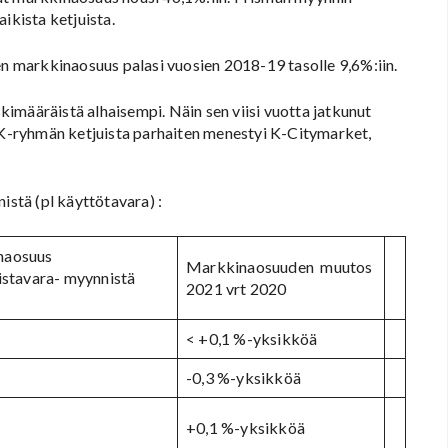
aikista ketjuista.
sen markkinaosuus palasi vuosien 2018-19 tasolle 9,6%:iin.
imääräistä alhaisempi. Näin sen viisi vuotta jatkunut
. K-ryhmän ketjuista parhaiten menestyi K-Citymarket,
stä (pl käyttötavara) :
naosuus
Markkinaosuuden muutos
äistavara- myynnistä
2021 vrt 2020
< +0,1 %-yksikköä
-0,3 %-yksikköä
+0,1 %-yksikköä