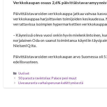
Verkkokaupan osuus 2,6% päivittäistavaramyynnis
Päivittäistavaroiden verkkokauppa jatkaa vahvaa kasvu
verkkokauppaa harjoittavien toimijoiden keskuudessa. N
verrattavissa isoimpien hypermarkettien verkkokauppa
– Käynnissä oleva vuosi onkin hyvin mielenkiintoinen, 
norjalainen Oda on saanut toimintansa käyntiin täysipain
NielsenIQ:lta.
Päivittäistavaroiden verkkokaupan arvo Suomessa oli 
edellisvuoteen.
Kategoriat
Uutiset
50 parasta ravintolaa: Palace pesi muut
Liveseuranta varhaisperunan kehittymisestä