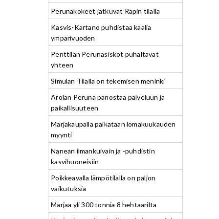
Perunakokeet jatkuvat Räpin tilalla
Kasvis-Kartano puhdistaa kaalia
ympärivuoden
Penttilän Perunasiskot puhaltavat
yhteen
Simulan Tilalla on tekemisen meninki
Arolan Peruna panostaa palveluun ja
paikallisuuteen
Marjakaupalla paikataan lomakuukauden
myynti
Nanean ilmankuivain ja -puhdistin
kasvihuoneisiin
Poikkeavalla lämpötilalla on paljon
vaikutuksia
Marjaa yli 300 tonnia 8 hehtaarilta