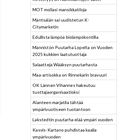
MOT mollasi mansikkatiloja
Mäntsälän sai uudistetun K-
Citymarketin
Edullista lämpöä biolämpökontilla
Männistön Puutarha Lopelta on Vuoden
2025 kukkien laatutuottaja
Salaatteja Wääksyn puutarhasta
Maa-artisokka on Rinnekarin bravuuri
OK Lännen Vihannes hakeutuu
tuottajaorganisaatioksi
Alanteen marjatila tähtää
ympärivuotiseen tuotantoon
Lakstedtin puutarha elää ympäri vuoden
Kasvis-Kartano puhdistaa kaalia
ympärivuoden