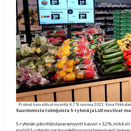
Prsimat kasvattivat myyntiä 4,7 % vuonna 2021. Kuva Pirkkalan 
Suurimmista toimijoista S-ryhmä ja Lidl nostivat m
S-ryhmän päivittäistavaramyynti kasvoi +3,2%, mikä ol
myötä S-ryhmän parina edellisvuonna hienoisesti lasken