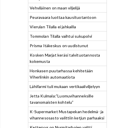
Vehviläinen on maan viljelijä
Peuravaara luottaa kausituotantoon
Vierulan Tilalla ei jahkailla
Tommolan Tilalla vaihtui sukupolvi
Prisma Itäkeskus on uudistunut
Kosken Marjat keräsi talvituotannosta
kokemusta
Honkasen puutarhassa kehitetään
Viherlinkin automaatiota
Lähifarmi tuli mukaan vertikaaliviljelyyn
Jetta Kulmala:”Luomuvihanneksille
tavanomaisten kohtelu”
K-Supermarket Mustapekan hedelmä- ja
vihannesosasto valittiin ketjun parhaaksi
Ketteryys on Nurmitarhojen valtti