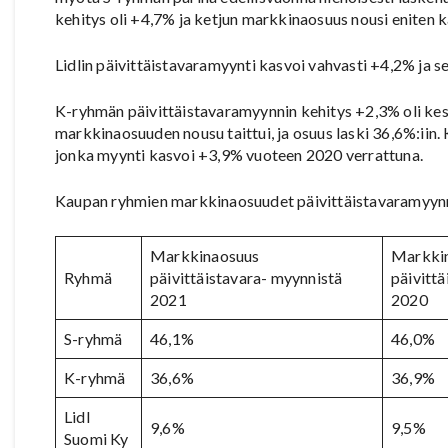
kehitys oli +4,7% ja ketjun markkinaosuus nousi eniten k
Lidlin päivittäistavaramyynti kasvoi vahvasti +4,2% ja 
K-ryhmän päivittäistavaramyynnin kehitys +2,3% oli kesk
markkinaosuuden nousu taittui, ja osuus laski 36,6%:iin
jonka myynti kasvoi +3,9% vuoteen 2020 verrattuna.
Kaupan ryhmien markkinaosuudet päivittäistavaramyynni
Markkinaosuus
Markki
Ryhmä
päivittäistavara- myynnistä
päivitt
2021
2020
S-ryhmä
46,1%
46,0%
K-ryhmä
36,6%
36,9%
Lidl
9,6%
9,5%
Suomi Ky