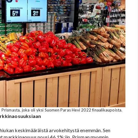
Prismasta, joka oli yksi Suomen Paras Hevi 2022 finaalikaupoista.
arkkinaosuuksiaan
i hiukan keskimääräistä arvokehitystä enemmän. Sen
ut markkinaosuus nousi 46,1%:iin. Prisman myynnin