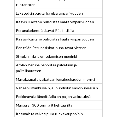
tuotantoon
Lakstedtin puutarha elää ympäri vuoden
Kasvis-Kartano puhdistaa kaalia ympärivuoden
Perunakokeet jatkuvat Räpin tilalla
Kasvis-Kartano puhdistaa kaalia ympärivuoden
Penttilän Perunasiskot puhaltavat yhteen
Simulan Tilalla on tekemisen meninki
Arolan Peruna panostaa palveluun ja
paikallisuuteen
Marjakaupalla paikataan lomakuukauden myynti
Nanean ilmankuivain ja -puhdistin kasvihuoneisiin
Poikkeavalla lämpötilalla on paljon vaikutuksia
Marjaa yli 300 tonnia 8 hehtaarilta
Kotimaista valkosipulia ruokakauppoihin