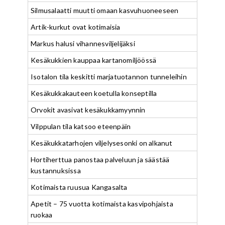
Silmusalaatti muutti omaan kasvuhuoneeseen
Artik-kurkut ovat kotimaisia
Markus halusi vihannesviljelijäksi
Kesäkukkien kauppaa kartanomiljöössä
Isotalon tila keskitti marjatuotannon tunneleihin
Kesäkukkakauteen koetulla konseptilla
Orvokit avasivat kesäkukkamyynnin
Vilppulan tila katsoo eteenpäin
Kesäkukkatarhojen viljelysesonki on alkanut
Hortiherttua panostaa palveluun ja säästää
kustannuksissa
Kotimaista ruusua Kangasalta
Apetit – 75 vuotta kotimaista kasvipohjaista
ruokaa