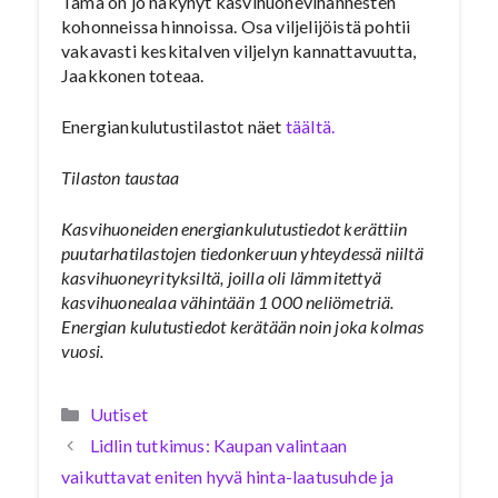
Tämä on jo näkynyt kasvihuonevihannesten
kohonneissa hinnoissa. Osa viljelijöistä pohtii
vakavasti keskitalven viljelyn kannattavuutta,
Jaakkonen toteaa.
Energiankulutustilastot näet
täältä.
Tilaston taustaa
Kasvihuoneiden energiankulutustiedot kerättiin
puutarhatilastojen tiedonkeruun yhteydessä niiltä
kasvihuoneyrityksiltä, joilla oli lämmitettyä
kasvihuonealaa vähintään 1 000 neliömetriä.
Energian kulutustiedot kerätään noin joka kolmas
vuosi.
Kategoriat
Uutiset
Lidlin tutkimus: Kaupan valintaan
vaikuttavat eniten hyvä hinta-laatusuhde ja