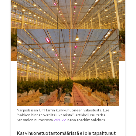
kulutus kasvoi kolmella prosentilla 619
gigawattituntiin. Uusiutuvan energian osuus
lämmityksessä oli 56 prosenttia.
Närpiöläisen Ulf Harfin kurkkuhuoneen valaistusta. Lue
”Sähkön hinnat ovat iltalukemista” -artikkeli Puutarha-
Sanomien numerosta
2/2022.
Kuva Joackim Snickars.
Kasvihuonetuotantomäärissä ei ole tapahtunut