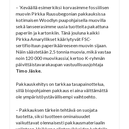
– ’Keväällä esimerkiksi korvasimme fossiilisen
muovin Pirkka Ruusubegonian pakkauksissa
kotimaisen Woodlyn puupohjaisella muovilla
sekä lanseerasimme uusia tuotteita pakattuna
paperiin ja kartonkiin. Tänä jouluna kaikki
Pirkka Amaryllikset kääriytyvät FSC-
sertifioituun paperikääreeseen muovin sijaan.
Näin säästetään 2,5 tonnia muovia, mikä vastaa
noin 120 000 muovikassia’, kertoo K-ryhmän
päivittäistavarakaupan vastuullisuusjohtaja
Timo Jäske.
Pakkauskehitys on tarkkaa tasapainottelua,
sillä biopohjainen pakkaus ei aina välttämättä
ole ympäristöystävällisempi vaihtoehto.
– Pakkauksen tärkein tehtävä on suojata
tuotetta, siksi tuotteen ominaisuudet
vaikuttavat olennaisesti pakkausmateriaalin
valintaan. Vaikkapa elintarvikkeiden kohdalla