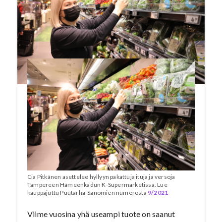
ympäristöystävällisimmäksi
pakkausvaihtoehdoksi, mutta bio-alkuiset
pakkaustermit aiheuttavat hämmennystä,
selviää K-ryhmän kyselytutkimuksesta.
Cia Pitkänen asettelee hyllyyn pakattuja ituja ja versoja
Tampereen Hämeenkadun K-Supermarketissa. Lue
kauppajuttu Puutarha-Sanomien numerosta
9/2021
Viime vuosina yhä useampi tuote on saanut