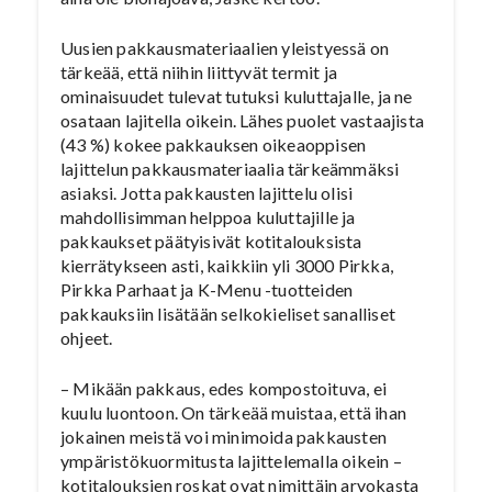
Uusien pakkausmateriaalien yleistyessä on
tärkeää, että niihin liittyvät termit ja
ominaisuudet tulevat tutuksi kuluttajalle, ja ne
osataan lajitella oikein. Lähes puolet vastaajista
(43 %) kokee pakkauksen oikeaoppisen
lajittelun pakkausmateriaalia tärkeämmäksi
asiaksi. Jotta pakkausten lajittelu olisi
mahdollisimman helppoa kuluttajille ja
pakkaukset päätyisivät kotitalouksista
kierrätykseen asti, kaikkiin yli 3000 Pirkka,
Pirkka Parhaat ja K-Menu -tuotteiden
pakkauksiin lisätään selkokieliset sanalliset
ohjeet.
– Mikään pakkaus, edes kompostoituva, ei
kuulu luontoon. On tärkeää muistaa, että ihan
jokainen meistä voi minimoida pakkausten
ympäristökuormitusta lajittelemalla oikein –
kotitalouksien roskat ovat nimittäin arvokasta