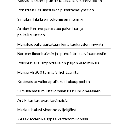
Kasvis-Kartano puhdistaa kaalia ympärivuoden
Penttilän Perunasiskot puhaltavat yhteen
Simulan Tilalla on tekemisen meninki
Arolan Peruna panostaa palveluun ja
paikallisuuteen
Marjakaupalla paikataan lomakuukauden myynti
Nanean ilmankuivain ja -puhdistin kasvihuoneisiin
Poikkeavalla lämpötilalla on paljon vaikutuksia
Marjaa yli 300 tonnia 8 hehtaarilta
Kotimaista valkosipulia ruokakauppoihin
Silmusalaatti muutti omaan kasvuhuoneeseen
Artik-kurkut ovat kotimaisia
Markus halusi vihannesviljelijäksi
Kesäkukkien kauppaa kartanomiljöössä