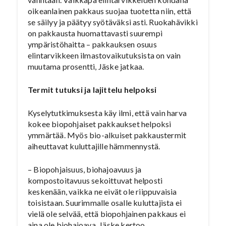
oikeanlainen pakkaus suojaa tuotetta niin, että
se säilyy ja päätyy syötäväksi asti. Ruokahävikki
on pakkausta huomattavasti suurempi
ympäristöhaitta – pakkauksen osuus
elintarvikkeen ilmastovaikutuksista on vain
muutama prosentti, Jäske jatkaa.
Termit tutuksi ja lajittelu helpoksi
Kyselytutkimuksesta käy ilmi, että vain harva
kokee biopohjaiset pakkaukset helpoksi
ymmärtää. Myös bio-alkuiset pakkaustermit
aiheuttavat kuluttajille hämmennystä.
– Biopohjaisuus, biohajoavuus ja
kompostoitavuus sekoittuvat helposti
keskenään, vaikka ne eivät ole riippuvaisia
toisistaan. Suurimmalle osalle kuluttajista ei
vielä ole selvää, että biopohjainen pakkaus ei
aina ole biohajoava, Jäske kertoo.