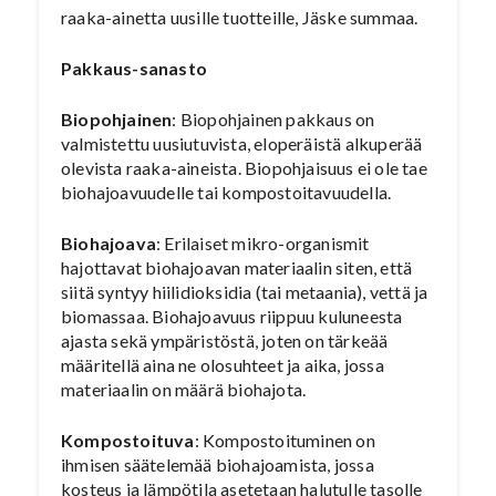
raaka-ainetta uusille tuotteille, Jäske summaa.
Pakkaus-sanasto
Biopohjainen
: Biopohjainen pakkaus on
valmistettu uusiutuvista, eloperäistä alkuperää
olevista raaka-aineista. Biopohjaisuus ei ole tae
biohajoavuudelle tai kompostoitavuudella.
Biohajoava
: Erilaiset mikro-organismit
hajottavat biohajoavan materiaalin siten, että
siitä syntyy hiilidioksidia (tai metaania), vettä ja
biomassaa. Biohajoavuus riippuu kuluneesta
ajasta sekä ympäristöstä, joten on tärkeää
määritellä aina ne olosuhteet ja aika, jossa
materiaalin on määrä biohajota.
Kompostoituva
: Kompostoituminen on
ihmisen säätelemää biohajoamista, jossa
kosteus ja lämpötila asetetaan halutulle tasolle