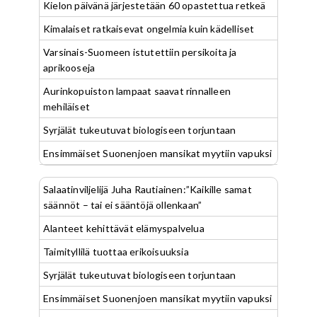
Kielon päivänä järjestetään 60 opastettua retkeä
Kimalaiset ratkaisevat ongelmia kuin kädelliset
Varsinais-Suomeen istutettiin persikoita ja
aprikooseja
Aurinkopuiston lampaat saavat rinnalleen
mehiläiset
Syrjälät tukeutuvat biologiseen torjuntaan
Ensimmäiset Suonenjoen mansikat myytiin vapuksi
Salaatinviljelijä Juha Rautiainen:”Kaikille samat
säännöt – tai ei sääntöjä ollenkaan”
Alanteet kehittävät elämyspalvelua
Taimityllilä tuottaa erikoisuuksia
Syrjälät tukeutuvat biologiseen torjuntaan
Ensimmäiset Suonenjoen mansikat myytiin vapuksi