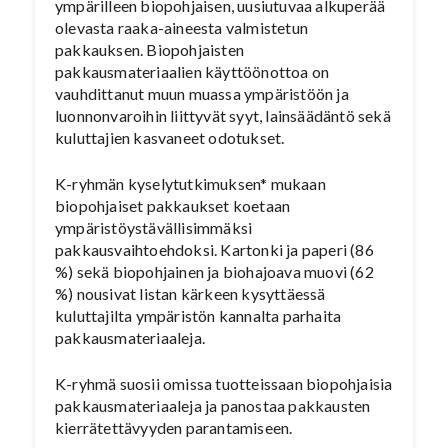
ympärilleen biopohjaisen, uusiutuvaa alkuperää
olevasta raaka-aineesta valmistetun
pakkauksen. Biopohjaisten
pakkausmateriaalien käyttöönottoa on
vauhdittanut muun muassa ympäristöön ja
luonnonvaroihin liittyvät syyt, lainsäädäntö sekä
kuluttajien kasvaneet odotukset.
K-ryhmän kyselytutkimuksen* mukaan
biopohjaiset pakkaukset koetaan
ympäristöystävällisimmäksi
pakkausvaihtoehdoksi. Kartonki ja paperi (86
%) sekä biopohjainen ja biohajoava muovi (62
%) nousivat listan kärkeen kysyttäessä
kuluttajilta ympäristön kannalta parhaita
pakkausmateriaaleja.
K-ryhmä suosii omissa tuotteissaan biopohjaisia
pakkausmateriaaleja ja panostaa pakkausten
kierrätettävyyden parantamiseen.