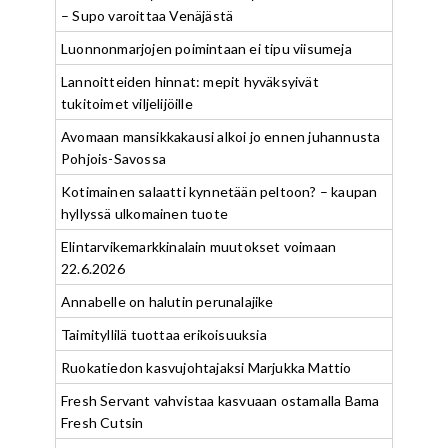
– Supo varoittaa Venäjästä
Luonnonmarjojen poimintaan ei tipu viisumeja
Lannoitteiden hinnat: mepit hyväksyivät
tukitoimet viljelijöille
Avomaan mansikkakausi alkoi jo ennen juhannusta
Pohjois-Savossa
Kotimainen salaatti kynnetään peltoon? – kaupan
hyllyssä ulkomainen tuote
Elintarvikemarkkinalain muutokset voimaan
22.6.2026
Annabelle on halutin perunalajike
Taimityllilä tuottaa erikoisuuksia
Ruokatiedon kasvujohtajaksi Marjukka Mattio
Fresh Servant vahvistaa kasvuaan ostamalla Bama
Fresh Cutsin