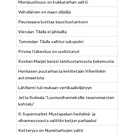
Monipuolisuus on kukkatarhan valtti
Vehviläinen on maan viljelijä
Peuravaara luottaa kausituotantoon
Vierulan Tilalla ei jahkailla
Tommolan Tilalla vaihtui sukupolvi
Prisma Itäkeskus on uudistunut
Kosken Marjat keräsi talvituotannosta kokemusta
Honkasen puutarhassa kehitetään Viherlinkin
automaatiota
Lähifarmi tuli mukaan vertikaaliviljelyyn
Jetta Kulmala:”Luomuvihanneksille tavanomaisten
kohtelu”
K-Supermarket Mustapekan hedelmä- ja
vihannesosasto valittiin ketjun parhaaksi
Ketteryys on Nurmitarhojen valtti