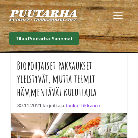
Siirry
sisältöön
Val
Tilaa Puutarha-Sanomat
Biopohjaiset pakkaukset
yleistyvät, mutta termit
hämmentävät kuluttajia
30.11.2021
kirjoittaja
Jouko Tikkanen
Uusia pakkausinnovaatioita tuodaan
markkinoille jatkuvasti ja muovia korvataan
esimerkiksi biopohjaisilla ratkaisuilla.
Kuluttajat kokevat biopohjaiset pakkaukset