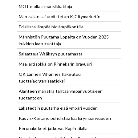
MOT mollasi mansikkatiloja
Mäntsälän sai uudistetun K-Citymarketin
Edullista lämpöä biolämpökontilla
Männistön Puutarha Lopelta on Vuoden 2025
kukkien laatutuottaja
Salaatteja Wääksyn puutarhasta
Maa-artisokka on Rinnekarin bravuuri
OK Lännen Vihannes hakeutuu
tuottajaorganisaatioksi
Alanteen marjatila tähtää ympärivuotiseen
tuotantoon
Lakstedtin puutarha elää ympäri vuoden
Kasvis-Kartano puhdistaa kaalia ympärivuoden
Perunakokeet jatkuvat Räpin tilalla