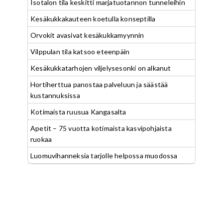
Isotalon tila keskitti marjatuotannon tunneleihin
Kesäkukkakauteen koetulla konseptilla
Orvokit avasivat kesäkukkamyynnin
Vilppulan tila katsoo eteenpäin
Kesäkukkatarhojen viljelysesonki on alkanut
Hortiherttua panostaa palveluun ja säästää
kustannuksissa
Kotimaista ruusua Kangasalta
Apetit – 75 vuotta kotimaista kasvipohjaista
ruokaa
Luomuvihanneksia tarjolle helpossa muodossa