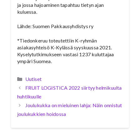
ja jossa hajoaminen tapahtuu tietyn ajan
kuluessa.
Lähde: Suomen Pakkausyhdistys ry
*Tiedonkeruu toteutettiin K-ryhmän
asiakasyhteisö K-Kylässä syyskuussa 2021.
Kyselytutkimukseen vastasi 1237 kuluttajaa
ympäri Suomea.
Kategoriat
Uutiset
FRUIT LOGISTICA 2022 siirtyy helmikuulta
huhtikuulle
Joulukukka on mieluinen lahja: Näin onnistut
joulukukkien hoidossa