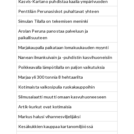
Kasvis-Kartano puhdistaa kaalia ympärivuoden
Penttilän Perunasiskot puhaltavat yhteen
Simulan Tilalla on tekemisen meninki
Arolan Peruna panostaa palveluun ja
paikallisuuteen
Marjakaupalla paikataan lomakuukauden myynti
Nanean ilmankuivain ja -puhdistin kasvihuoneisiin
Poikkeavalla lämpötilalla on paljon vaikutuksia
Marjaa yli 300 tonnia 8 hehtaarilta
Kotimaista valkosipulia ruokakauppoihin
Silmusalaatti muutti omaan kasvuhuoneeseen
Artik-kurkut ovat kotimaisia
Markus halusi vihannesviljelijäksi
Kesäkukkien kauppaa kartanomiljöössä