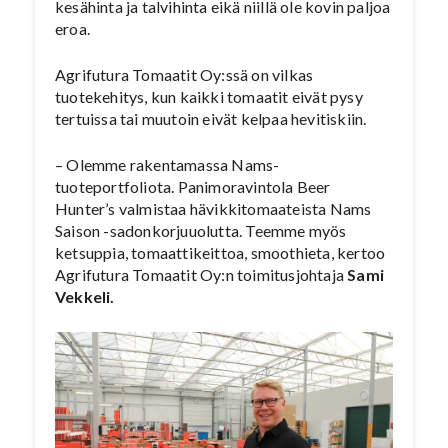
kesähinta ja talvihinta eikä niillä ole kovin paljoa
eroa.
Agrifutura Tomaatit Oy:ssä on vilkas
tuotekehitys, kun kaikki tomaatit eivät pysy
tertuissa tai muutoin eivät kelpaa hevitiskiin.
– Olemme rakentamassa Nams-
tuoteportfoliota. Panimoravintola Beer
Hunter’s valmistaa hävikkitomaateista Nams
Saison -sadonkorjuuolutta. Teemme myös
ketsuppia, tomaattikeittoa, smoothieta, kertoo
Agrifutura Tomaatit Oy:n toimitusjohtaja
Sami
Vekkeli.