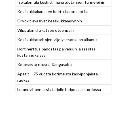
Isotalon tila keskitti marjatuotannon tunneleihin
Kesäkukkakauteen koetulla konseptilla
Orvokit avasivat kesäkukkamyynnin
Vilppulan tila katsoo eteenpäin
Kesäkukkatarhojen viljelysesonki on alkanut
Hortiherttua panostaa palveluun ja säästää
kustannuksissa
Kotimaista ruusua Kangasalta
Apetit – 75 vuotta kotimaista kasvipohjaista
ruokaa
Luomuvihanneksia tarjolle helpossa muodossa