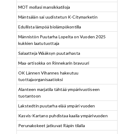
MOT mollasi mansikkatiloja
Mäntsälän sai uudistetun K-Citymarketin
Edullista lämpöä biolämpökontilla
Männistön Puutarha Lopelta on Vuoden 2025
kukkien laatutuottaja
Salaatteja Wääksyn puutarhasta
Maa-artisokka on Rinnekarin bravuuri
OK Lännen Vihannes hakeutuu
tuottajaorganisaatioksi
Alanteen marjatila tähtää ympärivuotiseen
tuotantoon
Lakstedtin puutarha elää ympäri vuoden
Kasvis-Kartano puhdistaa kaalia ympärivuoden
Perunakokeet jatkuvat Räpin tilalla