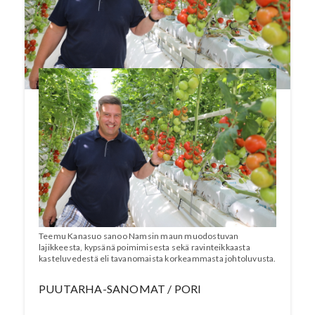
tomaatin hiilijalanjäljen alle Espanjan
tomaatin. Lue koko artikkeli Puutarha-
Sanomien numerosta
7/2021
. Katso video!
Teemu Kanasuo sanoo Namsin maun muodostuvan
lajikkeesta, kypsänä poimimisesta sekä ravinteikkaasta
kasteluvedestä eli tavanomaista korkeammasta johtoluvusta.
PUUTARHA-SANOMAT / PORI