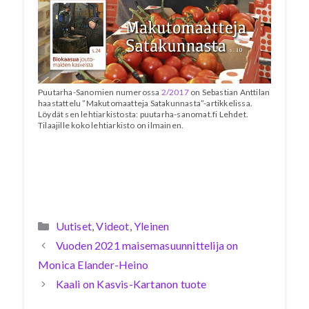
Puutarha-Sanomien numerossa
2/2017
on Sebastian Anttilan
haastattelu ”Makutomaatteja Satakunnasta”-artikkelissa.
Löydät sen lehtiarkistosta: puutarha-sanomat.fi Lehdet.
Tilaajille koko lehtiarkisto on ilmainen.
Kategoriat
Uutiset
,
Videot
,
Yleinen
Vuoden 2021 maisemasuunnittelija on
Monica Elander-Heino
Kaali on Kasvis-Kartanon tuote