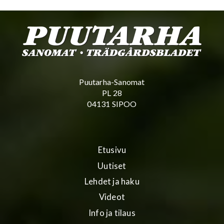
Puutarha-Sanomat
PL 28
04131 SIPOO
Etusivu
Uutiset
Lehdet ja haku
Videot
Info ja tilaus