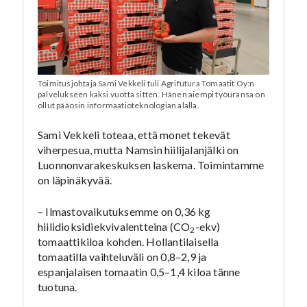
Toimitusjohtaja Sami Vekkeli tuli Agrifutura Tomaatit Oy:n
palvelukseen kaksi vuotta sitten. Hänen aiempi työuransa on
ollut pääosin informaatioteknologian alalla.
Sami Vekkeli toteaa, että monet tekevät
viherpesua, mutta Namsin hiilijalanjälki on
Luonnonvarakeskuksen laskema. Toimintamme
on läpinäkyvää.
– Ilmastovaikutuksemme on 0,36 kg
hiilidioksidiekvivalentteina (CO
-ekv)
2
tomaattikiloa kohden. Hollantilaisella
tomaatilla vaihteluväli on 0,8–2,9 ja
espanjalaisen tomaatin 0,5–1,4 kiloa tänne
tuotuna.