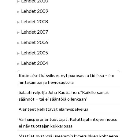
Lehdet 2010
Lehdet 2009
Lehdet 2008
Lehdet 2007
Lehdet 2006
Lehdet 2005
Lehdet 2004
Kotimaiset kasvikset nyt pääosassa Lidlissä – iso
hintakampanja heviosastolla
Salaatinviljelijä Juha Rautiainen:”Kaikille samat
säännöt – tai ei sääntöjä ollenkaan”
Alanteet kehittävät elämyspalvelua
Varhaisperunantuottajat: Kuluttajahintojen nousu
ei näy tuottajan kukkarossa
Maatilat ovat yhä useammin kyberuhkien kohteena