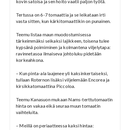
kovin satoisa ja sen hoito vaatii paljon työtä.
Tertussa on 6-7 tomaattia ja se leikataan irti
vasta sitten, kun kärkitomaattikin on punainen.
Teemu listaa maun muodostumisessa
tärkeimmäksi seikaksi lajikkeen, toisena tulee
kypsänä poimiminen ja kolmantena viljelytapa:
ravinnetasoa ilmaiseva johtoluku pidetään
korkeahkona.
– Kun pinta-ala laajenee yli kaksinkertaiseksi,
tullaan Roternon lisäksi viljelemään Encorea ja
kirsikkatomaattina Piccoloa.
Teemu Kanasuon mukaan Nams-terttutomaatin
hinta on vakaa eikä seuraa muun tomaatin
vaihteluita.
– Meillä on periaatteessa kaksi hintaa: