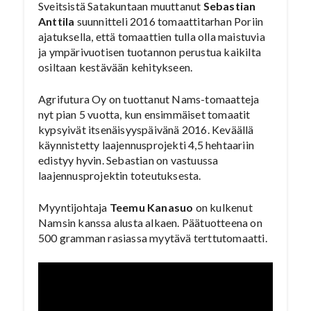
Sveitsistä Satakuntaan muuttanut
Sebastian
Anttila
suunnitteli 2016 tomaattitarhan Poriin
ajatuksella, että tomaattien tulla olla maistuvia
ja ympärivuotisen tuotannon perustua kaikilta
osiltaan kestävään kehitykseen.
Agrifutura Oy on tuottanut Nams-tomaatteja
nyt pian 5 vuotta, kun ensimmäiset tomaatit
kypsyivät itsenäisyyspäivänä 2016. Keväällä
käynnistetty laajennusprojekti 4,5 hehtaariin
edistyy hyvin. Sebastian on vastuussa
laajennusprojektin toteutuksesta.
Myyntijohtaja
Teemu Kanasuo
on kulkenut
Namsin kanssa alusta alkaen. Päätuotteena on
500 gramman rasiassa myytävä terttutomaatti.