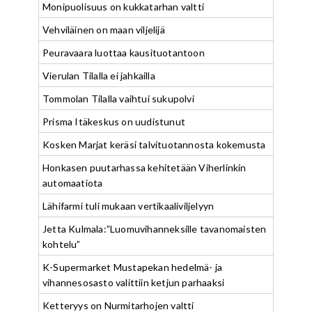
Monipuolisuus on kukkatarhan valtti
Vehviläinen on maan viljelijä
Peuravaara luottaa kausituotantoon
Vierulan Tilalla ei jahkailla
Tommolan Tilalla vaihtui sukupolvi
Prisma Itäkeskus on uudistunut
Kosken Marjat keräsi talvituotannosta kokemusta
Honkasen puutarhassa kehitetään Viherlinkin
automaatiota
Lähifarmi tuli mukaan vertikaaliviljelyyn
Jetta Kulmala:”Luomuvihanneksille tavanomaisten
kohtelu”
K-Supermarket Mustapekan hedelmä- ja
vihannesosasto valittiin ketjun parhaaksi
Ketteryys on Nurmitarhojen valtti