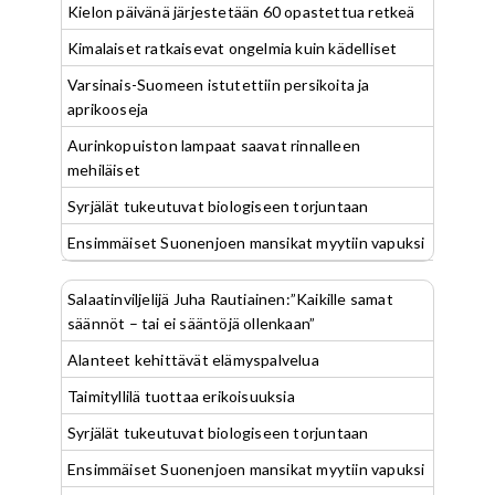
Kielon päivänä järjestetään 60 opastettua retkeä
Kimalaiset ratkaisevat ongelmia kuin kädelliset
Varsinais-Suomeen istutettiin persikoita ja
aprikooseja
Aurinkopuiston lampaat saavat rinnalleen
mehiläiset
Syrjälät tukeutuvat biologiseen torjuntaan
Ensimmäiset Suonenjoen mansikat myytiin vapuksi
Salaatinviljelijä Juha Rautiainen:”Kaikille samat
säännöt – tai ei sääntöjä ollenkaan”
Alanteet kehittävät elämyspalvelua
Taimityllilä tuottaa erikoisuuksia
Syrjälät tukeutuvat biologiseen torjuntaan
Ensimmäiset Suonenjoen mansikat myytiin vapuksi