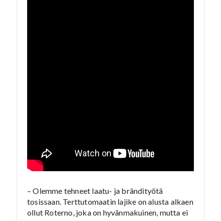
– Olemme tehneet laatu- ja brändityötä
tosissaan. Terttutomaatin lajike on alusta alkaen
ollut Roterno, joka on hyvänmakuinen, mutta ei