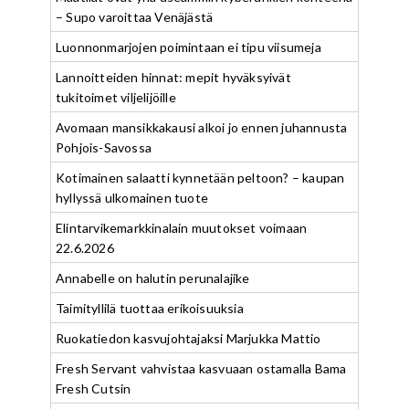
– Supo varoittaa Venäjästä
Luonnonmarjojen poimintaan ei tipu viisumeja
Lannoitteiden hinnat: mepit hyväksyivät
tukitoimet viljelijöille
Avomaan mansikkakausi alkoi jo ennen juhannusta
Pohjois-Savossa
Kotimainen salaatti kynnetään peltoon? – kaupan
hyllyssä ulkomainen tuote
Elintarvikemarkkinalain muutokset voimaan
22.6.2026
Annabelle on halutin perunalajike
Taimityllilä tuottaa erikoisuuksia
Ruokatiedon kasvujohtajaksi Marjukka Mattio
Fresh Servant vahvistaa kasvuaan ostamalla Bama
Fresh Cutsin