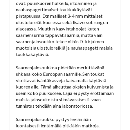
ovat: puunkuoren halkeilu, irtoaminen ja
nauhaspagettimaiset toukkakäytävät
pintapuussa, D:n malliset 3-4 mm mittaiset
ulostuloreiät kuoressa sekä lisäversot rungon
alaosassa. Muutkin kasvintuhoojat kuten
saarnensurma tappavat saarnia, mutta vain
saarnenjalosoukko tekee niihin D-kirjaimen
muotoisia ulostuloreikiä ja nauhaspagettimaisia
toukkakäytäviä.
Saarnenjalosoukkoa pidetään merkittävänä
uhkana koko Euroopan saarnille. Sen toukat
vioittavat isäntäkasveja kaivamalla käytäviä
kuoren alle. Tämä aiheuttaa oksien kuivumista ja
usein koko puu kuolee. Lajia ei pysty erottamaan
muista jalosoukoista silmävaraisesti, vaan
tunnistus tehdään aina laboratoriossa.
Saarnenjalosoukko pystyy leviämään
luontaisesti lentämällä pitkiäkin matkoja.