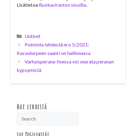
Lisätietoa
Ruokaviraston sivuilta
.
Kategoriat
Uutiset
Poiminta lehdestä nro 5/2021:
Kasvuturpeen saanti on hallinnassa
Varhaisperuna-livessa voi seurata perunan
kypsymistä
Hae lehdistä
Lue Digilehtiä!