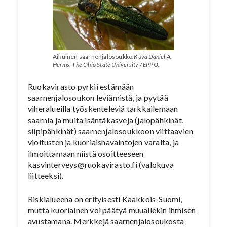
Aikuinen saarnenjalosoukko.
Kuva Daniel A.
Herms, The Ohio State University / EPPO.
Ruokavirasto pyrkii estämään
saarnenjalosoukon leviämistä, ja pyytää
viheralueilla työskenteleviä tarkkailemaan
saarnia ja muita isäntäkasveja (jalopähkinät,
siipipähkinät) saarnenjalosoukkoon viittaavien
vioitusten ja kuoriaishavaintojen varalta, ja
ilmoittamaan niistä osoitteeseen
kasvinterveys@ruokavirasto.fi (valokuva
liitteeksi).
Riskialueena on erityisesti Kaakkois-Suomi,
mutta kuoriainen voi päätyä muuallekin ihmisen
avustamana. Merkkejä saarnenjalosoukosta