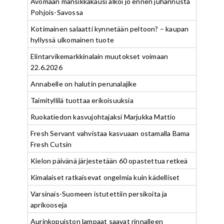
Avomaan mansikkakausi alkoi jo ennen juhannusta
Pohjois-Savossa
Kotimainen salaatti kynnetään peltoon? – kaupan
hyllyssä ulkomainen tuote
Elintarvikemarkkinalain muutokset voimaan
22.6.2026
Annabelle on halutin perunalajike
Taimityllilä tuottaa erikoisuuksia
Ruokatiedon kasvujohtajaksi Marjukka Mattio
Fresh Servant vahvistaa kasvuaan ostamalla Bama
Fresh Cutsin
Kielon päivänä järjestetään 60 opastettua retkeä
Kimalaiset ratkaisevat ongelmia kuin kädelliset
Varsinais-Suomeen istutettiin persikoita ja
aprikooseja
Aurinkopuiston lampaat saavat rinnalleen