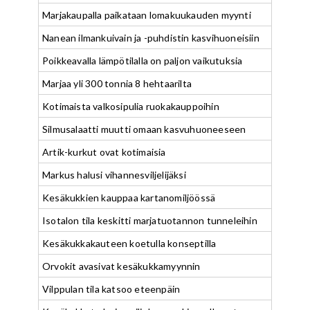
Marjakaupalla paikataan lomakuukauden myynti
Nanean ilmankuivain ja -puhdistin kasvihuoneisiin
Poikkeavalla lämpötilalla on paljon vaikutuksia
Marjaa yli 300 tonnia 8 hehtaarilta
Kotimaista valkosipulia ruokakauppoihin
Silmusalaatti muutti omaan kasvuhuoneeseen
Artik-kurkut ovat kotimaisia
Markus halusi vihannesviljelijäksi
Kesäkukkien kauppaa kartanomiljöössä
Isotalon tila keskitti marjatuotannon tunneleihin
Kesäkukkakauteen koetulla konseptilla
Orvokit avasivat kesäkukkamyynnin
Vilppulan tila katsoo eteenpäin