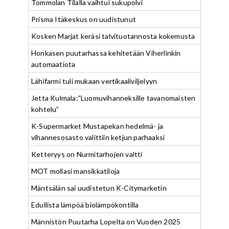
Tommolan Tilalla vaihtui sukupolvi
Prisma Itäkeskus on uudistunut
Kosken Marjat keräsi talvituotannosta kokemusta
Honkasen puutarhassa kehitetään Viherlinkin
automaatiota
Lähifarmi tuli mukaan vertikaaliviljelyyn
Jetta Kulmala:”Luomuvihanneksille tavanomaisten
kohtelu”
K-Supermarket Mustapekan hedelmä- ja
vihannesosasto valittiin ketjun parhaaksi
Ketteryys on Nurmitarhojen valtti
MOT mollasi mansikkatiloja
Mäntsälän sai uudistetun K-Citymarketin
Edullista lämpöä biolämpökontilla
Männistön Puutarha Lopelta on Vuoden 2025