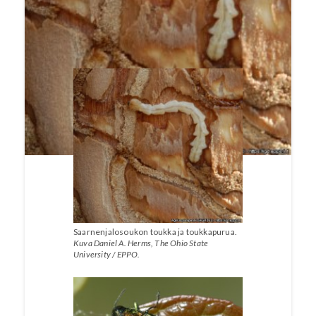
puutavaran tai kasvien mukana. Leviäminen
edelleen Suomeen on mahdollista joko samalla
tavalla kulkeutumalla tai luontaisesti.
Saarnenjalosoukon toukka ja toukkapurua.
Kuva Daniel A. Herms, The Ohio State
University / EPPO.