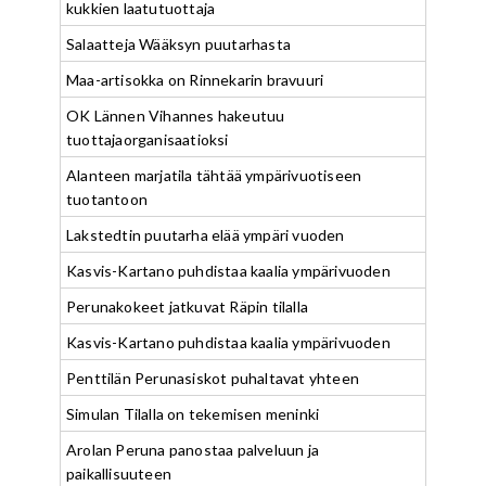
kukkien laatutuottaja
Salaatteja Wääksyn puutarhasta
Maa-artisokka on Rinnekarin bravuuri
OK Lännen Vihannes hakeutuu
tuottajaorganisaatioksi
Alanteen marjatila tähtää ympärivuotiseen
tuotantoon
Lakstedtin puutarha elää ympäri vuoden
Kasvis-Kartano puhdistaa kaalia ympärivuoden
Perunakokeet jatkuvat Räpin tilalla
Kasvis-Kartano puhdistaa kaalia ympärivuoden
Penttilän Perunasiskot puhaltavat yhteen
Simulan Tilalla on tekemisen meninki
Arolan Peruna panostaa palveluun ja
paikallisuuteen