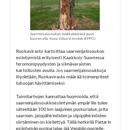
Saarnenjalosoukon toukkakäytäviä puun
kuoren alla. Kuva: Eduard Jendek (EPPO)
Ruokavirasto kartoittaa saarnenjalosoukon
esiintymistä erityisesti Kaakkois-Suomessa
feromonipyydysten ja silmävaraisten
kartoitusten avulla. Jos saarnenjalosoukkoja
löydetään, Ruokavirasto määrää toimenpiteet
tuhoojan hävittämiseksi.
Taimitarhojen kannattaa huomioida, että
saarnenjalosoukkoesiintymän ympärille tulee
säteeltään 100 km laajuinen puskurialue, jolta
saarnien, jalopähkinöiden ja siipipähkinöiden
siirtäminen on kiellettyä. Tällä hetkellä Pietarin
esiintymän puskurialue jää Venäjän puolelle.