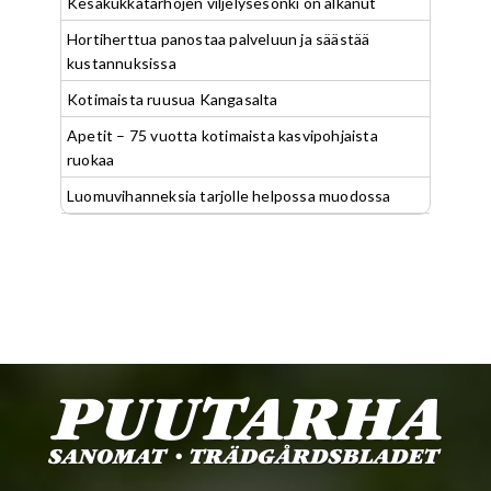
Kesäkukkatarhojen viljelysesonki on alkanut
Hortiherttua panostaa palveluun ja säästää
kustannuksissa
Kotimaista ruusua Kangasalta
Apetit – 75 vuotta kotimaista kasvipohjaista
ruokaa
Luomuvihanneksia tarjolle helpossa muodossa