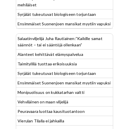
mehiläiset
Syrjälät tukeutuvat biologiseen torjuntaan
Ensimmäiset Suonenjoen mansikat myytiin vapuksi
Salaatinviljelijä Juha Rautiainen:”Kaikille samat
säännöt – tai ei sääntöjä ollenkaan”
Alanteet kehittävät elämyspalvelua
Taimityllilä tuottaa erikoisuuksia
Syrjälät tukeutuvat biologiseen torjuntaan
Ensimmäiset Suonenjoen mansikat myytiin vapuksi
Monipuolisuus on kukkatarhan valtti
Vehviläinen on maan viljelijä
Peuravaara luottaa kausituotantoon
Vierulan Tilalla ei jahkailla