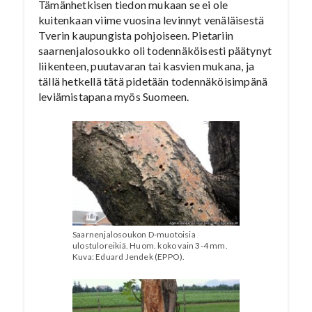
Tämänhetkisen tiedon mukaan se ei ole
kuitenkaan viime vuosina levinnyt venäläisestä
Tverin kaupungista pohjoiseen. Pietariin
saarnenjalosoukko oli todennäköisesti päätynyt
liikenteen, puutavaran tai kasvien mukana, ja
tällä hetkellä tätä pidetään todennäköisimpänä
leviämistapana myös Suomeen.
Saarnenjalosoukon D-muotoisia
ulostuloreikiä. Huom. koko vain 3-4 mm.
Kuva: Eduard Jendek (EPPO).