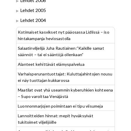
Lehdet 2006
Lehdet 2005
Lehdet 2004
Kotimaiset kasvikset nyt pääosassa Lidlissä – iso
hintakampanja heviosastolla
Salaatinviljelijä Juha Rautiainen:”Kaikille samat
säännöt – tai ei sääntöjä ollenkaan”
Alanteet kehittävät elämyspalvelua
Varhaisperunantuottajat: Kuluttajahintojen nousu
ei näy tuottajan kukkarossa
Maatilat ovat yhä useammin kyberuhkien kohteena
– Supo varoittaa Venäjästä
Luonnonmarjojen poimintaan ei tipu viisumeja
Lannoitteiden hinnat: mepit hyväksyivät
tukitoimet viljelijöille