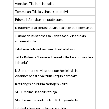
Vierulan Tilalla ei jahkailla
Tommolan Tilalla vaihtui sukupolvi
Prisma Itäkeskus on uudistunut
Kosken Marjat keräsi talvituotannosta kokemusta
Honkasen puutarhassa kehitetään Viherlinkin
automaatiota
Lähifarmi tuli mukaan vertikaaliviljelyyn
Jetta Kulmala:”Luomuvihanneksille tavanomaisten
kohtelu”
K-Supermarket Mustapekan hedelmä- ja
vihannesosasto valittiin ketjun parhaaksi
Ketteryys on Nurmitarhojen valtti
MOT mollasi mansikkatiloja
Mäntsälän sai uudistetun K-Citymarketin
Edullista lämpöä biolämpökontilla