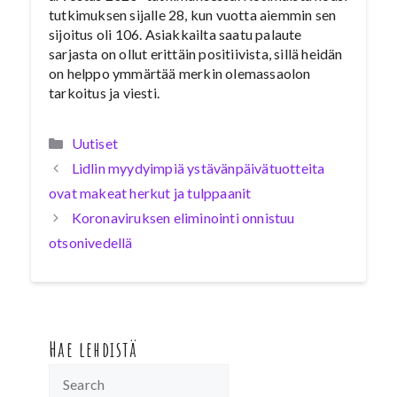
tutkimuksen sijalle 28, kun vuotta aiemmin sen
sijoitus oli 106. Asiakkailta saatu palaute
sarjasta on ollut erittäin positiivista, sillä heidän
on helppo ymmärtää merkin olemassaolon
tarkoitus ja viesti.
Kategoriat
Uutiset
Lidlin myydyimpiä ystävänpäivätuotteita
ovat makeat herkut ja tulppaanit
Koronaviruksen eliminointi onnistuu
otsonivedellä
Hae lehdistä