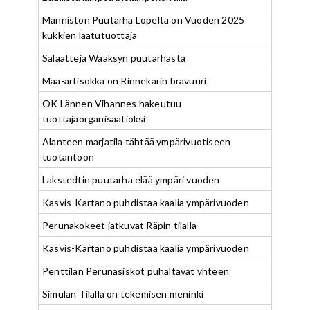
Männistön Puutarha Lopelta on Vuoden 2025
kukkien laatutuottaja
Salaatteja Wääksyn puutarhasta
Maa-artisokka on Rinnekarin bravuuri
OK Lännen Vihannes hakeutuu
tuottajaorganisaatioksi
Alanteen marjatila tähtää ympärivuotiseen
tuotantoon
Lakstedtin puutarha elää ympäri vuoden
Kasvis-Kartano puhdistaa kaalia ympärivuoden
Perunakokeet jatkuvat Räpin tilalla
Kasvis-Kartano puhdistaa kaalia ympärivuoden
Penttilän Perunasiskot puhaltavat yhteen
Simulan Tilalla on tekemisen meninki