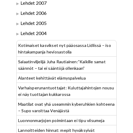
Lehdet 2007
Lehdet 2006
Lehdet 2005
Lehdet 2004
Kotimaiset kasvikset nyt pääosassa Lidlissä – iso
hintakampanja heviosastolla
Salaatinviljelijä Juha Rautiainen:”Kaikille samat
säännöt – tai ei sääntöjä ollenkaan”
Alanteet kehittävät elämyspalvelua
Varhaisperunantuottajat: Kuluttajahintojen nousu
ei näy tuottajan kukkarossa
Maatilat ovat yhä useammin kyberuhkien kohteena
– Supo varoittaa Venäjästä
Luonnonmarjojen poimintaan ei tipu viisumeja
Lannoitteiden hinnat: mepit hyväksyivät