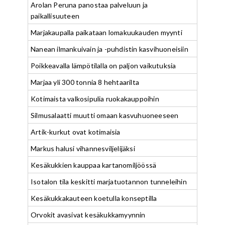
Arolan Peruna panostaa palveluun ja
paikallisuuteen
Marjakaupalla paikataan lomakuukauden myynti
Nanean ilmankuivain ja -puhdistin kasvihuoneisiin
Poikkeavalla lämpötilalla on paljon vaikutuksia
Marjaa yli 300 tonnia 8 hehtaarilta
Kotimaista valkosipulia ruokakauppoihin
Silmusalaatti muutti omaan kasvuhuoneeseen
Artik-kurkut ovat kotimaisia
Markus halusi vihannesviljelijäksi
Kesäkukkien kauppaa kartanomiljöössä
Isotalon tila keskitti marjatuotannon tunneleihin
Kesäkukkakauteen koetulla konseptilla
Orvokit avasivat kesäkukkamyynnin