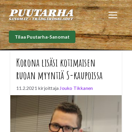
Siirry
sisältöön
Val
Tilaa Puutarha-Sanomat
Korona lisäsi kotimaisen
ruoan myyntiä S-kaupoissa
11.2.2021
kirjoittaja
Jouko Tikkanen
Tuotteiden alkuperä kiinnostaa yhä useampaa
kuluttajaa, ja korona-aika on kasvattanut
erityisesti kotimaisten elintarvikkeiden
kysyntää. S-ruokakauppojen myyntidatasta
selviää, että esimerkiksi kotimaisen kalan
myynti kasvoi viime vuonna 20 % ja kotimaisen