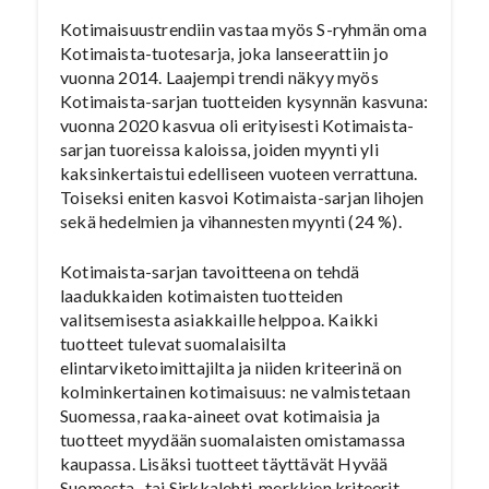
Kotimaisuustrendiin vastaa myös S-ryhmän oma
Kotimaista-tuotesarja, joka lanseerattiin jo
vuonna 2014. Laajempi trendi näkyy myös
Kotimaista-sarjan tuotteiden kysynnän kasvuna:
vuonna 2020 kasvua oli erityisesti Kotimaista-
sarjan tuoreissa kaloissa, joiden myynti yli
kaksinkertaistui edelliseen vuoteen verrattuna.
Toiseksi eniten kasvoi Kotimaista-sarjan lihojen
sekä hedelmien ja vihannesten myynti (24 %).
Kotimaista-sarjan tavoitteena on tehdä
laadukkaiden kotimaisten tuotteiden
valitsemisesta asiakkaille helppoa. Kaikki
tuotteet tulevat suomalaisilta
elintarviketoimittajilta ja niiden kriteerinä on
kolminkertainen kotimaisuus: ne valmistetaan
Suomessa, raaka-aineet ovat kotimaisia ja
tuotteet myydään suomalaisten omistamassa
kaupassa. Lisäksi tuotteet täyttävät Hyvää
Suomesta- tai Sirkkalehti-merkkien kriteerit.