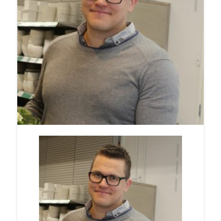
lihan 10 %. Myös S-ryhmän oman Kotimaista-
tuotemerkin suosio on kasvussa. Sarjan myydyin
tuote oli viime vuonna laktoositon
kevytmaitojuoma.
S-ryhmän marketkaupan myyntijohtaja
Antti
Oksan
mukaan kotimaisuus on monille yksi
tärkeimmistä, ellei jopa tärkein valintakriteeri
ruokaostoksilla. Kuluttajille tuotteen
kotimaisuus merkitsee esimerkiksi
luotettavuutta ja hyvää laatua.