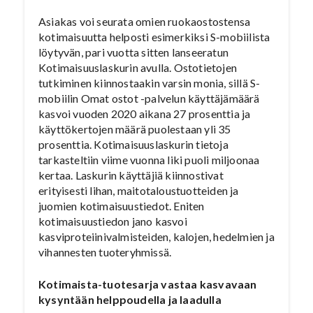
Asiakas voi seurata omien ruokaostostensa
kotimaisuutta helposti esimerkiksi S-mobiilista
löytyvän, pari vuotta sitten lanseeratun
Kotimaisuuslaskurin avulla. Ostotietojen
tutkiminen kiinnostaakin varsin monia, sillä S-
mobiilin Omat ostot -palvelun käyttäjämäärä
kasvoi vuoden 2020 aikana 27 prosenttia ja
käyttökertojen määrä puolestaan yli 35
prosenttia. Kotimaisuuslaskurin tietoja
tarkasteltiin viime vuonna liki puoli miljoonaa
kertaa. Laskurin käyttäjiä kiinnostivat
erityisesti lihan, maitotaloustuotteiden ja
juomien kotimaisuustiedot. Eniten
kotimaisuustiedon jano kasvoi
kasviproteiinivalmisteiden, kalojen, hedelmien ja
vihannesten tuoteryhmissä.
Kotimaista-tuotesarja vastaa kasvavaan
kysyntään helppoudella ja laadulla