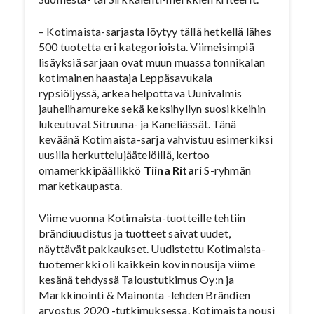
– Kotimaista-sarjasta löytyy tällä hetkellä lähes
500 tuotetta eri kategorioista. Viimeisimpiä
lisäyksiä sarjaan ovat muun muassa tonnikalan
kotimainen haastaja Leppäsavukala
rypsiöljyssä, arkea helpottava Uunivalmis
jauhelihamureke sekä keksihyllyn suosikkeihin
lukeutuvat Sitruuna- ja Kaneliässät. Tänä
keväänä Kotimaista-sarja vahvistuu esimerkiksi
uusilla herkuttelujäätelöillä, kertoo
omamerkkipäällikkö
Tiina Ritari
S-ryhmän
marketkaupasta.
Viime vuonna Kotimaista-tuotteille tehtiin
brändiuudistus ja tuotteet saivat uudet,
näyttävät pakkaukset. Uudistettu Kotimaista-
tuotemerkki oli kaikkein kovin nousija viime
kesänä tehdyssä Taloustutkimus Oy:n ja
Markkinointi & Mainonta -lehden Brändien
arvostus 2020 -tutkimuksessa. Kotimaista nousi