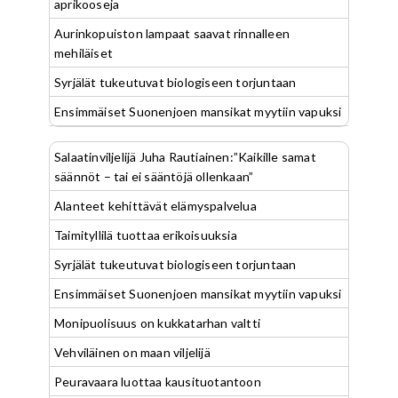
aprikooseja
Aurinkopuiston lampaat saavat rinnalleen
mehiläiset
Syrjälät tukeutuvat biologiseen torjuntaan
Ensimmäiset Suonenjoen mansikat myytiin vapuksi
Salaatinviljelijä Juha Rautiainen:”Kaikille samat
säännöt – tai ei sääntöjä ollenkaan”
Alanteet kehittävät elämyspalvelua
Taimityllilä tuottaa erikoisuuksia
Syrjälät tukeutuvat biologiseen torjuntaan
Ensimmäiset Suonenjoen mansikat myytiin vapuksi
Monipuolisuus on kukkatarhan valtti
Vehviläinen on maan viljelijä
Peuravaara luottaa kausituotantoon