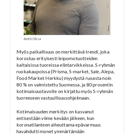
Antti Oksa
Myös paikallisuus on merkittävä trendi, joka
korostuu erityisesti leipomotuotteiden
kaltaisissa tuoreissa elintarvikkeissa. S-ryhmän
ruokakaupoissa (Prisma, S-market, Sale, Alepa,
Food Market Herkku) myydystä ruoasta noin
80 % on valmistettu Suomessa, ja 80 prosentin
kotimaisuustavoite on kirjattu myös S-ryhmän
tuoreeseen vastuullisuusohjelmaan.
Kotimaisuuden merkitys on kasvanut
entisestään viime kevään jälkeen, kun
koronatilanteen aiheuttama epävarmuus
havahdutti monet ymmärtämään