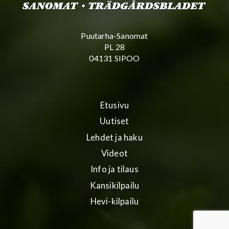
Puutarha-Sanomat
PL 28
04131 SIPOO
Etusivu
Uutiset
Lehdet ja haku
Videot
Info ja tilaus
Kansikilpailu
Hevi-kilpailu