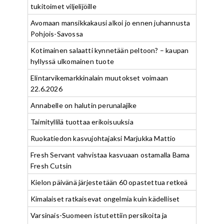
tukitoimet viljelijöille
Avomaan mansikkakausi alkoi jo ennen juhannusta
Pohjois-Savossa
Kotimainen salaatti kynnetään peltoon? – kaupan
hyllyssä ulkomainen tuote
Elintarvikemarkkinalain muutokset voimaan
22.6.2026
Annabelle on halutin perunalajike
Taimityllilä tuottaa erikoisuuksia
Ruokatiedon kasvujohtajaksi Marjukka Mattio
Fresh Servant vahvistaa kasvuaan ostamalla Bama
Fresh Cutsin
Kielon päivänä järjestetään 60 opastettua retkeä
Kimalaiset ratkaisevat ongelmia kuin kädelliset
Varsinais-Suomeen istutettiin persikoita ja