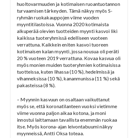
huoltovarmuuden ja kotimaisen ruoantuotannon
turvaamisen tärkeyden. Tämä näkyy myös S-
ryhmän ruokakauppojen viime vuoden
myyntitilastoissa. Vuonna 2020 kotimaista
alkuperää olevien tuotteiden myynti kasvoi liki
kaikissa tuoteryhmissä edelliseen vuoteen
verrattuna. Kaikkein eniten kasvoi tuoreen
kotimaisen kalan myynti, jossa nousua oli peräti
20 % vuoteen 2019 verrattuna. Kovaa kasvua oli
myös monien muiden tuoteryhmien kotimaisissa
tuotteissa, kuten lihassa (10 %), hedelmissä ja
vihanneksissa (10 %), kananmunissa (11 %) sekä
pakasteissa (8 %).
– Myynnin kasvuun on osaltaan vaikuttanut
myös se, että koronatilanteen vuoksi vietimme
viime vuonna paljon aikaa kotona, ja moni
innostui laittamaan tavallista enemmän ruokaa
itse. Myös korona-ajan leivontabuumi näkyy
myynneissä, Antti Oksa toteaa.