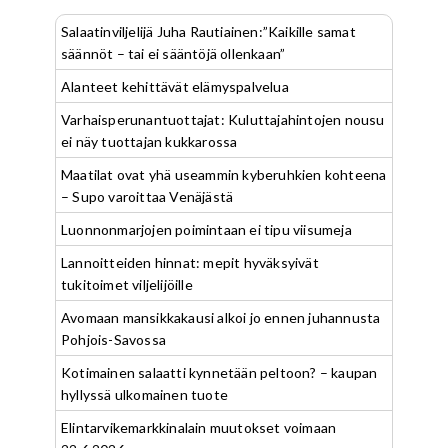
Salaatinviljelijä Juha Rautiainen:”Kaikille samat
säännöt – tai ei sääntöjä ollenkaan”
Alanteet kehittävät elämyspalvelua
Varhaisperunantuottajat: Kuluttajahintojen nousu
ei näy tuottajan kukkarossa
Maatilat ovat yhä useammin kyberuhkien kohteena
– Supo varoittaa Venäjästä
Luonnonmarjojen poimintaan ei tipu viisumeja
Lannoitteiden hinnat: mepit hyväksyivät
tukitoimet viljelijöille
Avomaan mansikkakausi alkoi jo ennen juhannusta
Pohjois-Savossa
Kotimainen salaatti kynnetään peltoon? – kaupan
hyllyssä ulkomainen tuote
Elintarvikemarkkinalain muutokset voimaan