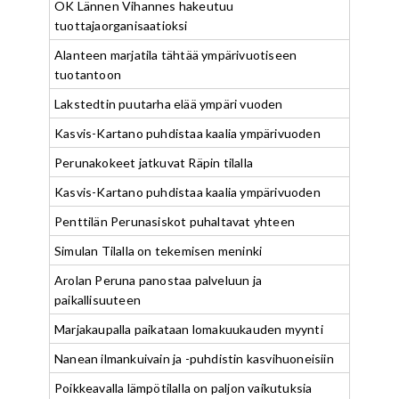
OK Lännen Vihannes hakeutuu
tuottajaorganisaatioksi
Alanteen marjatila tähtää ympärivuotiseen
tuotantoon
Lakstedtin puutarha elää ympäri vuoden
Kasvis-Kartano puhdistaa kaalia ympärivuoden
Perunakokeet jatkuvat Räpin tilalla
Kasvis-Kartano puhdistaa kaalia ympärivuoden
Penttilän Perunasiskot puhaltavat yhteen
Simulan Tilalla on tekemisen meninki
Arolan Peruna panostaa palveluun ja
paikallisuuteen
Marjakaupalla paikataan lomakuukauden myynti
Nanean ilmankuivain ja -puhdistin kasvihuoneisiin
Poikkeavalla lämpötilalla on paljon vaikutuksia