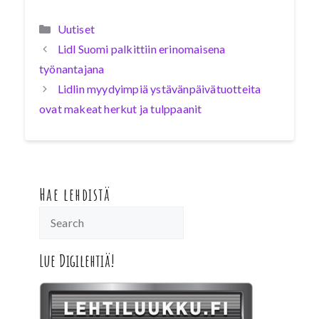
Kategoriat
Uutiset
Lidl Suomi palkittiin erinomaisena
työnantajana
Lidlin myydyimpiä ystävänpäivätuotteita
ovat makeat herkut ja tulppaanit
Hae lehdistä
Lue Digilehtiä!