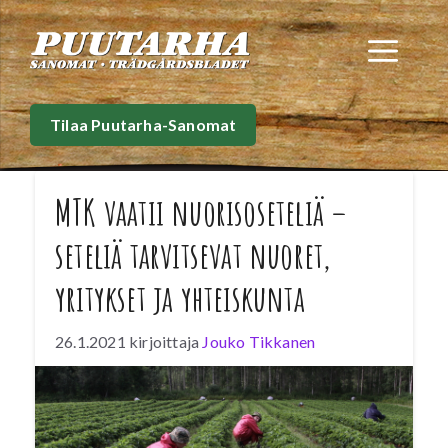
Siirry
sisältöön
Val
Tilaa Puutarha-Sanomat
MTK vaatii nuorisoseteliä –
seteliä tarvitsevat nuoret,
yritykset ja yhteiskunta
26.1.2021
kirjoittaja
Jouko Tikkanen
Koronakriisi uhkaa muodostua nuorille
sukupolvikokemukseksi, jonka taakkaa
maksetaan pitkään. Opiskelijat uupuvat
etäopiskeluun ja työkokemusten sekä tulojen