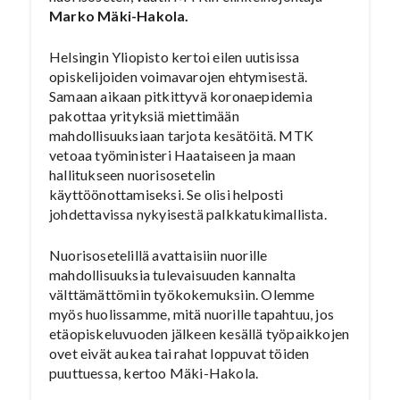
Marko Mäki-Hakola.
Helsingin Yliopisto kertoi eilen uutisissa
opiskelijoiden voimavarojen ehtymisestä.
Samaan aikaan pitkittyvä koronaepidemia
pakottaa yrityksiä miettimään
mahdollisuuksiaan tarjota kesätöitä. MTK
vetoaa työministeri Haataiseen ja maan
hallitukseen nuorisosetelin
käyttöönottamiseksi. Se olisi helposti
johdettavissa nykyisestä palkkatukimallista.
Nuorisosetelillä avattaisiin nuorille
mahdollisuuksia tulevaisuuden kannalta
välttämättömiin työkokemuksiin. Olemme
myös huolissamme, mitä nuorille tapahtuu, jos
etäopiskeluvuoden jälkeen kesällä työpaikkojen
ovet eivät aukea tai rahat loppuvat töiden
puuttuessa, kertoo Mäki-Hakola.