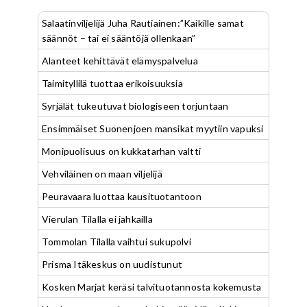
Salaatinviljelijä Juha Rautiainen:”Kaikille samat
säännöt – tai ei sääntöjä ollenkaan”
Alanteet kehittävät elämyspalvelua
Taimityllilä tuottaa erikoisuuksia
Syrjälät tukeutuvat biologiseen torjuntaan
Ensimmäiset Suonenjoen mansikat myytiin vapuksi
Monipuolisuus on kukkatarhan valtti
Vehviläinen on maan viljelijä
Peuravaara luottaa kausituotantoon
Vierulan Tilalla ei jahkailla
Tommolan Tilalla vaihtui sukupolvi
Prisma Itäkeskus on uudistunut
Kosken Marjat keräsi talvituotannosta kokemusta