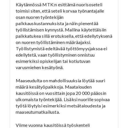
Käytännössä MTK:n esittämä nuorisoseteli
toimisi siten, että seteli korvaa työnantajalle
osan nuoren työntekijän
palkkauskustannuksista ja näin pienentää
työllistämisen kynnystä. Mallina käytettäisiin
palkkatukea sillä erotuksella, että edellytyksenä
on nuoren työllistäminen määräajaksi.
Työllistymistä edeltävää työttömyysjaksoa ei
edellytetä, vaan työllistyminen onnistuu
esimerkiksi opiskelijan tai kotiutuvan
varusmiehen kesätyönä.
Maaseudulta on mahdollisuuksia löytää suuri
määrä kesätyöpaikkoja. Maatalouden
kausitöissä on vuosittain jopa 20 000 pääosin
ulkomaista työntekijää. Lisäksi nuorille sopivaa
työtä löytyisi esimerkiksi metsätaloudesta ja
maaseutumatkailusta.
Viime vuonna kausitöissä työskenteli