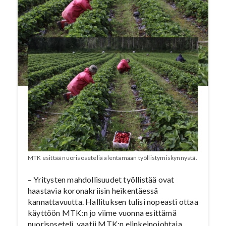
kannalta tärkeät kesätyöpaikat ovat monella
kiven alla.
MTK esittää nuorisoseteliä alentamaan työllistymiskynnystä.
– Yritysten mahdollisuudet työllistää ovat
haastavia koronakriisin heikentäessä
kannattavuutta. Hallituksen tulisi nopeasti ottaa
käyttöön MTK:n jo viime vuonna esittämä
nuorisoseteli, vaatii MTK:n elinkeinojohtaja