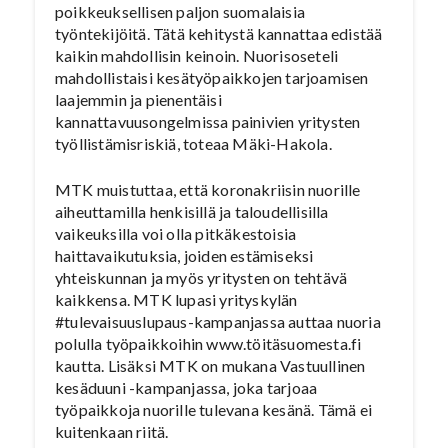
poikkeuksellisen paljon suomalaisia
työntekijöitä. Tätä kehitystä kannattaa edistää
kaikin mahdollisin keinoin. Nuorisoseteli
mahdollistaisi kesätyöpaikkojen tarjoamisen
laajemmin ja pienentäisi
kannattavuusongelmissa painivien yritysten
työllistämisriskiä, toteaa Mäki-Hakola.
MTK muistuttaa, että koronakriisin nuorille
aiheuttamilla henkisillä ja taloudellisilla
vaikeuksilla voi olla pitkäkestoisia
haittavaikutuksia, joiden estämiseksi
yhteiskunnan ja myös yritysten on tehtävä
kaikkensa. MTK lupasi yrityskylän
#tulevaisuuslupaus-kampanjassa auttaa nuoria
polulla työpaikkoihin www.töitäsuomesta.fi
kautta. Lisäksi MTK on mukana Vastuullinen
kesäduuni -kampanjassa, joka tarjoaa
työpaikkoja nuorille tulevana kesänä. Tämä ei
kuitenkaan riitä.