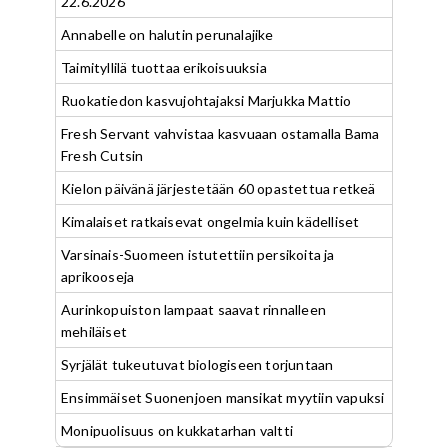
22.6.2026
Annabelle on halutin perunalajike
Taimityllilä tuottaa erikoisuuksia
Ruokatiedon kasvujohtajaksi Marjukka Mattio
Fresh Servant vahvistaa kasvuaan ostamalla Bama
Fresh Cutsin
Kielon päivänä järjestetään 60 opastettua retkeä
Kimalaiset ratkaisevat ongelmia kuin kädelliset
Varsinais-Suomeen istutettiin persikoita ja
aprikooseja
Aurinkopuiston lampaat saavat rinnalleen
mehiläiset
Syrjälät tukeutuvat biologiseen torjuntaan
Ensimmäiset Suonenjoen mansikat myytiin vapuksi
Monipuolisuus on kukkatarhan valtti