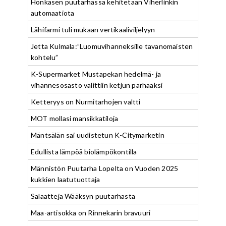
Honkasen puutarhassa kehitetään Viherlinkin
automaatiota
Lähifarmi tuli mukaan vertikaaliviljelyyn
Jetta Kulmala:”Luomuvihanneksille tavanomaisten
kohtelu”
K-Supermarket Mustapekan hedelmä- ja
vihannesosasto valittiin ketjun parhaaksi
Ketteryys on Nurmitarhojen valtti
MOT mollasi mansikkatiloja
Mäntsälän sai uudistetun K-Citymarketin
Edullista lämpöä biolämpökontilla
Männistön Puutarha Lopelta on Vuoden 2025
kukkien laatutuottaja
Salaatteja Wääksyn puutarhasta
Maa-artisokka on Rinnekarin bravuuri