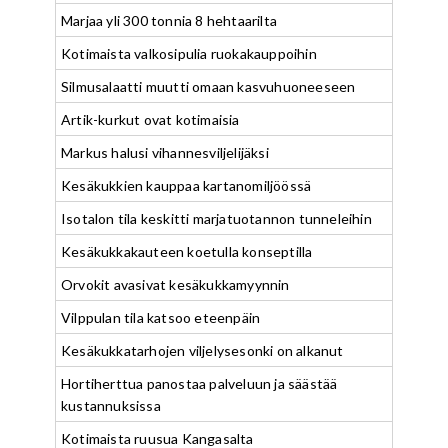
Marjaa yli 300 tonnia 8 hehtaarilta
Kotimaista valkosipulia ruokakauppoihin
Silmusalaatti muutti omaan kasvuhuoneeseen
Artik-kurkut ovat kotimaisia
Markus halusi vihannesviljelijäksi
Kesäkukkien kauppaa kartanomiljöössä
Isotalon tila keskitti marjatuotannon tunneleihin
Kesäkukkakauteen koetulla konseptilla
Orvokit avasivat kesäkukkamyynnin
Vilppulan tila katsoo eteenpäin
Kesäkukkatarhojen viljelysesonki on alkanut
Hortiherttua panostaa palveluun ja säästää
kustannuksissa
Kotimaista ruusua Kangasalta