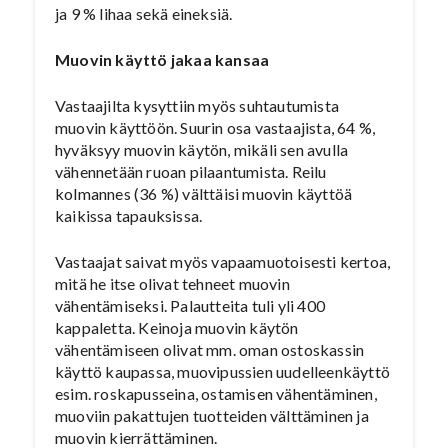
ja 9 % lihaa sekä eineksiä.
Muovin käyttö jakaa kansaa
Vastaajilta kysyttiin myös suhtautumista
muovin käyttöön. Suurin osa vastaajista, 64 %,
hyväksyy muovin käytön, mikäli sen avulla
vähennetään ruoan pilaantumista. Reilu
kolmannes (36 %) välttäisi muovin käyttöä
kaikissa tapauksissa.
Vastaajat saivat myös vapaamuotoisesti kertoa,
mitä he itse olivat tehneet muovin
vähentämiseksi. Palautteita tuli yli 400
kappaletta. Keinoja muovin käytön
vähentämiseen olivat mm. oman ostoskassin
käyttö kaupassa, muovipussien uudelleenkäyttö
esim. roskapusseina, ostamisen vähentäminen,
muoviin pakattujen tuotteiden välttäminen ja
muovin kierrättäminen.