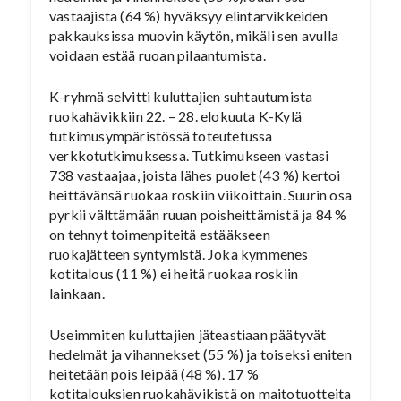
vastaajista (64 %) hyväksyy elintarvikkeiden
pakkauksissa muovin käytön, mikäli sen avulla
voidaan estää ruoan pilaantumista.
K-ryhmä selvitti kuluttajien suhtautumista
ruokahävikkiin 22. – 28. elokuuta K-Kylä
tutkimusympäristössä toteutetussa
verkkotutkimuksessa. Tutkimukseen vastasi
738 vastaajaa, joista lähes puolet (43 %) kertoi
heittävänsä ruokaa roskiin viikoittain. Suurin osa
pyrkii välttämään ruuan poisheittämistä ja 84 %
on tehnyt toimenpiteitä estääkseen
ruokajätteen syntymistä. Joka kymmenes
kotitalous (11 %) ei heitä ruokaa roskiin
lainkaan.
Useimmiten kuluttajien jäteastiaan päätyvät
hedelmät ja vihannekset (55 %) ja toiseksi eniten
heitetään pois leipää (48 %). 17 %
kotitalouksien ruokahävikistä on maitotuotteita