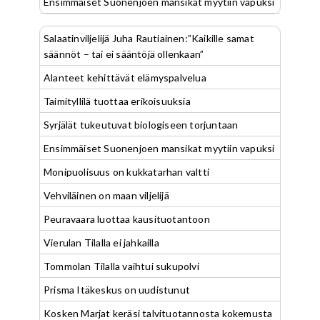
Ensimmäiset Suonenjoen mansikat myytiin vapuksi
Salaatinviljelijä Juha Rautiainen:”Kaikille samat
säännöt – tai ei sääntöjä ollenkaan”
Alanteet kehittävät elämyspalvelua
Taimityllilä tuottaa erikoisuuksia
Syrjälät tukeutuvat biologiseen torjuntaan
Ensimmäiset Suonenjoen mansikat myytiin vapuksi
Monipuolisuus on kukkatarhan valtti
Vehviläinen on maan viljelijä
Peuravaara luottaa kausituotantoon
Vierulan Tilalla ei jahkailla
Tommolan Tilalla vaihtui sukupolvi
Prisma Itäkeskus on uudistunut
Kosken Marjat keräsi talvituotannosta kokemusta