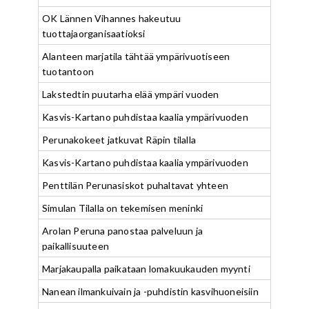
OK Lännen Vihannes hakeutuu
tuottajaorganisaatioksi
Alanteen marjatila tähtää ympärivuotiseen
tuotantoon
Lakstedtin puutarha elää ympäri vuoden
Kasvis-Kartano puhdistaa kaalia ympärivuoden
Perunakokeet jatkuvat Räpin tilalla
Kasvis-Kartano puhdistaa kaalia ympärivuoden
Penttilän Perunasiskot puhaltavat yhteen
Simulan Tilalla on tekemisen meninki
Arolan Peruna panostaa palveluun ja
paikallisuuteen
Marjakaupalla paikataan lomakuukauden myynti
Nanean ilmankuivain ja -puhdistin kasvihuoneisiin