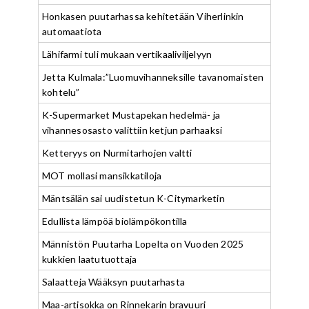
Honkasen puutarhassa kehitetään Viherlinkin
automaatiota
Lähifarmi tuli mukaan vertikaaliviljelyyn
Jetta Kulmala:”Luomuvihanneksille tavanomaisten
kohtelu”
K-Supermarket Mustapekan hedelmä- ja
vihannesosasto valittiin ketjun parhaaksi
Ketteryys on Nurmitarhojen valtti
MOT mollasi mansikkatiloja
Mäntsälän sai uudistetun K-Citymarketin
Edullista lämpöä biolämpökontilla
Männistön Puutarha Lopelta on Vuoden 2025
kukkien laatutuottaja
Salaatteja Wääksyn puutarhasta
Maa-artisokka on Rinnekarin bravuuri