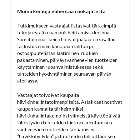
Monia keinoja vähentää ruokajätettä
Tutkimukseen vastaajat listasivat tärkeimpiä
tekoja estää ruuan poisheittämistä kotona.
Suosituimmat keinot olivat jääkaapin sisällön
tarkistus ennen kauppaan lähtöä ja
ostos/puutelistan laatiminen, ruokien
pakastaminen, päiväysvanhenevien tuotteiden
käyttäminen ruoanvalmistuksessa sekä
tähteiden hyödyntäminen seuraavan päivän
ateriassa.
Vastaajat toivoivat kaupalta
hävikinhallintatoimenpiteitä. Asiakkaat nostivat
kaupan kannalta tärkeimmiksi
hävikinhallintakeinoiksi viimeistä käyttöpäivää
lähestyvien tuotteiden hintojen alentamisen,
vanhenevien tuotteiden keräämisen
”hävikkihyllyksi” ja tuotteiden lahjoittamisen