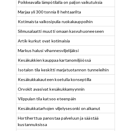
Poikkeavalla lämpötilalla on paljon vaikutuksia
Marjaa yli 300 tonnia 8 hehtaarilta
Kotimaista valkosipulia ruokakauppoihin
Silmusalaatti muutti omaan kasvuhuoneeseen
Artik-kurkut ovat kotimaisia
Markus halusi vihannesviljelijäksi
Kesäkukkien kauppaa kartanomiljöössä
Isotalon tila keskitti marjatuotannon tunneleihin
Kesäkukkakauteen koetulla konseptilla
Orvokit avasivat kesäkukkamyynnin
Vilppulan tila katsoo eteenpäin
Kesäkukkatarhojen viljelysesonki on alkanut
Hortiherttua panostaa palveluun ja säästää
kustannuksissa