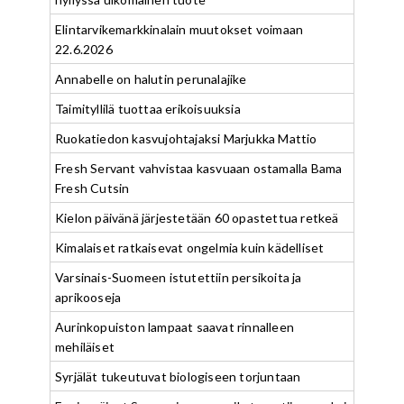
Elintarvikemarkkinalain muutokset voimaan
22.6.2026
Annabelle on halutin perunalajike
Taimityllilä tuottaa erikoisuuksia
Ruokatiedon kasvujohtajaksi Marjukka Mattio
Fresh Servant vahvistaa kasvuaan ostamalla Bama
Fresh Cutsin
Kielon päivänä järjestetään 60 opastettua retkeä
Kimalaiset ratkaisevat ongelmia kuin kädelliset
Varsinais-Suomeen istutettiin persikoita ja
aprikooseja
Aurinkopuiston lampaat saavat rinnalleen
mehiläiset
Syrjälät tukeutuvat biologiseen torjuntaan