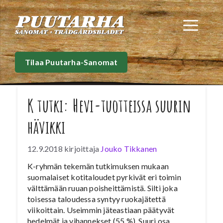
Siirry
sisältöön
Val
Tilaa Puutarha-Sanomat
K tutki: Hevi-tuotteissa suurin
hävikki
12.9.2018
kirjoittaja
Jouko Tikkanen
K-ryhmän tekemän tutkimuksen mukaan
suomalaiset kotitaloudet pyrkivät eri toimin
välttämään ruuan poisheittämistä. Silti joka
toisessa taloudessa syntyy ruokajätettä
viikoittain. Useimmin jäteastiaan päätyvät
hedelmät ja vihannekset (55 %). Suuri osa