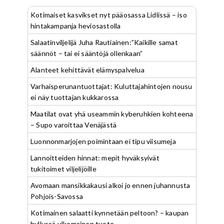
Kotimaiset kasvikset nyt pääosassa Lidlissä – iso
hintakampanja heviosastolla
Salaatinviljelijä Juha Rautiainen:”Kaikille samat
säännöt – tai ei sääntöjä ollenkaan”
Alanteet kehittävät elämyspalvelua
Varhaisperunantuottajat: Kuluttajahintojen nousu
ei näy tuottajan kukkarossa
Maatilat ovat yhä useammin kyberuhkien kohteena
– Supo varoittaa Venäjästä
Luonnonmarjojen poimintaan ei tipu viisumeja
Lannoitteiden hinnat: mepit hyväksyivät
tukitoimet viljelijöille
Avomaan mansikkakausi alkoi jo ennen juhannusta
Pohjois-Savossa
Kotimainen salaatti kynnetään peltoon? – kaupan
hyllyssä ulkomainen tuote