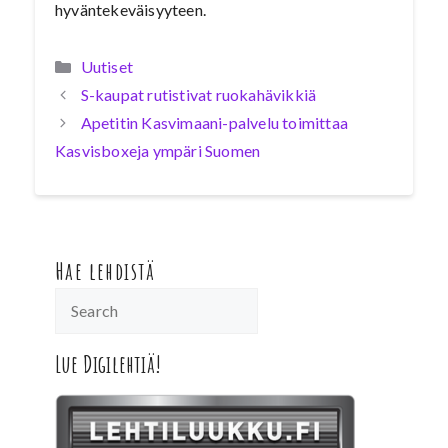
hyväntekeväisyyteen.
Kategoriat
Uutiset
S-kaupat rutistivat ruokahävikkiä
Apetitin Kasvimaani-palvelu toimittaa
Kasvisboxeja ympäri Suomen
Hae lehdistä
Lue Digilehtiä!