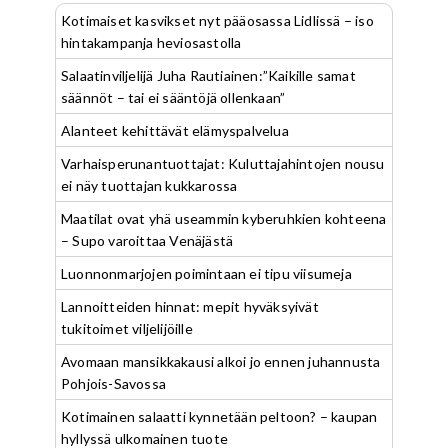
Kotimaiset kasvikset nyt pääosassa Lidlissä – iso
hintakampanja heviosastolla
Salaatinviljelijä Juha Rautiainen:”Kaikille samat
säännöt – tai ei sääntöjä ollenkaan”
Alanteet kehittävät elämyspalvelua
Varhaisperunantuottajat: Kuluttajahintojen nousu
ei näy tuottajan kukkarossa
Maatilat ovat yhä useammin kyberuhkien kohteena
– Supo varoittaa Venäjästä
Luonnonmarjojen poimintaan ei tipu viisumeja
Lannoitteiden hinnat: mepit hyväksyivät
tukitoimet viljelijöille
Avomaan mansikkakausi alkoi jo ennen juhannusta
Pohjois-Savossa
Kotimainen salaatti kynnetään peltoon? – kaupan
hyllyssä ulkomainen tuote