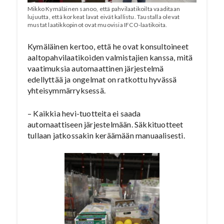
Mikko Kymäläinen sanoo, että pahvilaatikoilta vaaditaan
lujuutta, että korkeat lavat eivät kallistu. Taustalla olevat
mustat laatikkopinot ovat muovisia IFCO-laatikoita.
Kymäläinen kertoo, että he ovat konsultoineet
aaltopahvilaatikoiden valmistajien kanssa, mitä
vaatimuksia automaattinen järjestelmä
edellyttää ja ongelmat on ratkottu hyvässä
yhteisymmärryksessä.
– Kaikkia hevi-tuotteita ei saada
automaattiseen järjestelmään. Säkkituotteet
tullaan jatkossakin keräämään manuaalisesti.