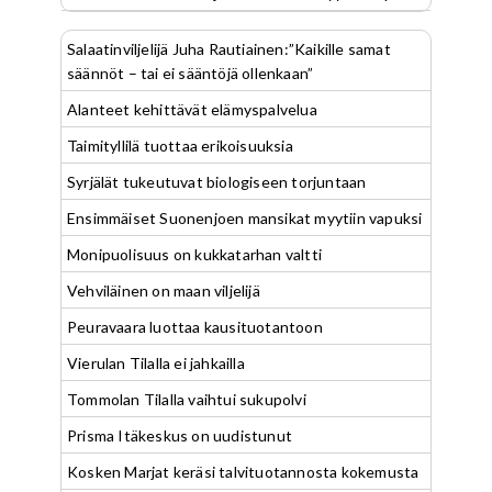
Salaatinviljelijä Juha Rautiainen:”Kaikille samat
säännöt – tai ei sääntöjä ollenkaan”
Alanteet kehittävät elämyspalvelua
Taimityllilä tuottaa erikoisuuksia
Syrjälät tukeutuvat biologiseen torjuntaan
Ensimmäiset Suonenjoen mansikat myytiin vapuksi
Monipuolisuus on kukkatarhan valtti
Vehviläinen on maan viljelijä
Peuravaara luottaa kausituotantoon
Vierulan Tilalla ei jahkailla
Tommolan Tilalla vaihtui sukupolvi
Prisma Itäkeskus on uudistunut
Kosken Marjat keräsi talvituotannosta kokemusta