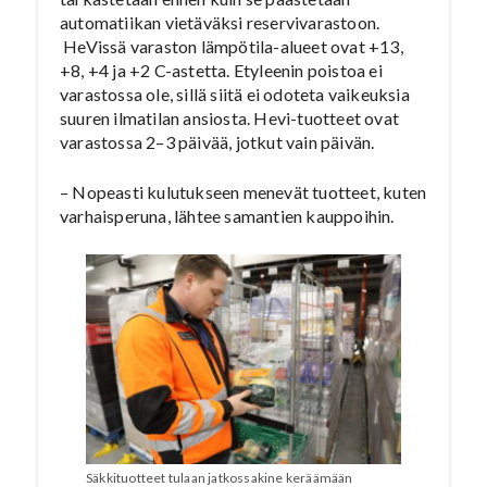
automatiikan vietäväksi reservivarastoon.
HeVissä varaston lämpötila-alueet ovat +13,
+8, +4 ja +2 C-astetta. Etyleenin poistoa ei
varastossa ole, sillä siitä ei odoteta vaikeuksia
suuren ilmatilan ansiosta. Hevi-tuotteet ovat
varastossa 2–3 päivää, jotkut vain päivän.
– Nopeasti kulutukseen menevät tuotteet, kuten
varhaisperuna, lähtee samantien kauppoihin.
Säkkituotteet tulaan jatkossakine keräämään