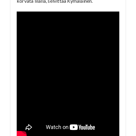
korvata lilalla, selvittää Kymäläinen.