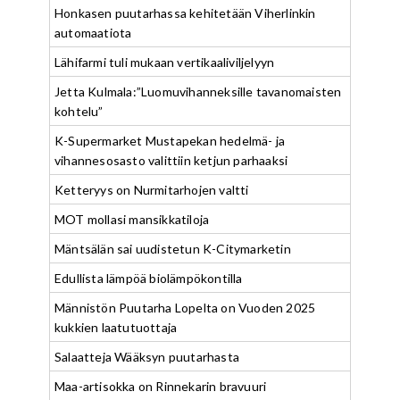
Honkasen puutarhassa kehitetään Viherlinkin
automaatiota
Lähifarmi tuli mukaan vertikaaliviljelyyn
Jetta Kulmala:”Luomuvihanneksille tavanomaisten
kohtelu”
K-Supermarket Mustapekan hedelmä- ja
vihannesosasto valittiin ketjun parhaaksi
Ketteryys on Nurmitarhojen valtti
MOT mollasi mansikkatiloja
Mäntsälän sai uudistetun K-Citymarketin
Edullista lämpöä biolämpökontilla
Männistön Puutarha Lopelta on Vuoden 2025
kukkien laatutuottaja
Salaatteja Wääksyn puutarhasta
Maa-artisokka on Rinnekarin bravuuri