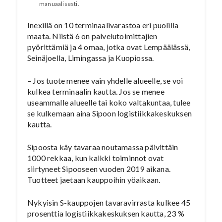
manuaalisesti.
Inexillä on 10 terminaalivarastoa eri puolilla
maata. Niistä 6 on palvelutoimittajien
pyörittämiä ja 4 omaa, jotka ovat Lempäälässä,
Seinäjoella, Limingassa ja Kuopiossa.
– Jos tuote menee vain yhdelle alueelle, se voi
kulkea terminaalin kautta. Jos se menee
useammalle alueelle tai koko valtakuntaa, tulee
se kulkemaan aina Sipoon logistiikkakeskuksen
kautta.
Sipoosta käy tavaraa noutamassa päivittäin
1000 rekkaa, kun kaikki toiminnot ovat
siirtyneet Sipooseen vuoden 2019 aikana.
Tuotteet jaetaan kauppoihin yöaikaan.
Nykyisin S-kauppojen tavaravirrasta kulkee 45
prosenttia logistiikkakeskuksen kautta, 23 %