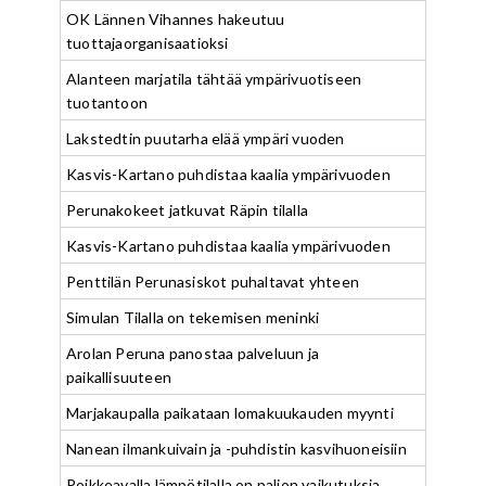
OK Lännen Vihannes hakeutuu
tuottajaorganisaatioksi
Alanteen marjatila tähtää ympärivuotiseen
tuotantoon
Lakstedtin puutarha elää ympäri vuoden
Kasvis-Kartano puhdistaa kaalia ympärivuoden
Perunakokeet jatkuvat Räpin tilalla
Kasvis-Kartano puhdistaa kaalia ympärivuoden
Penttilän Perunasiskot puhaltavat yhteen
Simulan Tilalla on tekemisen meninki
Arolan Peruna panostaa palveluun ja
paikallisuuteen
Marjakaupalla paikataan lomakuukauden myynti
Nanean ilmankuivain ja -puhdistin kasvihuoneisiin
Poikkeavalla lämpötilalla on paljon vaikutuksia