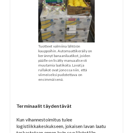
Tuotteet valmiina lähtöön
kauppoihin. Automaattikeräily on
kerännyt banaanilaatikot, joiden
päälle on lisätty manuaalisesti
muutamia laatikoita. Lavat ja
rullakot ovat jonossa niin, että
viimeiseksi pudotettava on
ensimmäisenä.
Terminaalit täydentävät
Kun vihannestoimitus tulee
logistiikkakeskukseen, jokaisen lavan laatu
tarkastetaan ennen kuin se päästetään