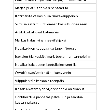
Marjaa yli 300 tonnia 8 hehtaarilta
Kotimaista valkosipulia ruokakauppoihin
Silmusalaatti muutti omaan kasvuhuoneeseen
Artik-kurkut ovat kotimaisia
Markus halusi vihannesviljelijäksi
Kesäkukkien kauppaa kartanomiljöössä
Isotalon tila keskitti marjatuotannon tunneleihin
Kesäkukkakauteen koetulla konseptilla
Orvokit avasivat kesäkukkamyynnin
Vilppulan tila katsoo eteenpäin
Kesäkukkatarhojen viljelysesonki on alkanut
Hortiherttua panostaa palveluun ja säästää
kustannuksissa