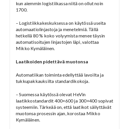
kun aiemmin logistiikassa niitä on ollut noin
1700.
– Logistiikkakeskuksessa on käytössä useita
automaatiolinjastoja ja menetelmiä. Tällä
hetkellä 80 % koko volyymista menee täysin
automatisoitujen linjastojen läpi, valottaa
Mikko Kymäläinen.
Laatikoiden pidettävä muotonsa
Automatiikan toiminta edellyttää lavoilta ja
tukkupakkauksilta standardikokoja.
– Suomessa käytössä olevat HeVin
laatikkostandardit 400×600 ja 300×400 sopivat
systeemiin. Tärkeää on, että laatikot säilyttävät
muotonsa prosessin ajan, korostaa Mikko
Kymäläinen.