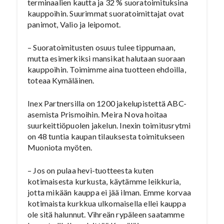
terminaalien kautta ja 32 % suoratoimituksina
kauppoihin. Suurimmat suoratoimittajat ovat
panimot, Valio ja leipomot.
– Suoratoimitusten osuus tulee tippumaan,
mutta esimerkiksi mansikat halutaan suoraan
kauppoihin. Toimimme aina tuotteen ehdoilla,
toteaa Kymäläinen.
Inex Partnersilla on 1200 jakelupistettä ABC-
asemista Prismoihin. Meira Nova hoitaa
suurkeittiöpuolen jakelun. Inexin toimitusrytmi
on 48 tuntia kaupan tilauksesta toimitukseen
Muoniota myöten.
– Jos on pulaa hevi-tuotteesta kuten
kotimaisesta kurkusta, käytämme leikkuria,
jotta mikään kauppa ei jää ilman. Emme korvaa
kotimaista kurkkua ulkomaisella ellei kauppa
ole sitä halunnut. Vihreän rypäleen saatamme