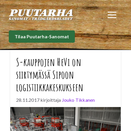
Siirry
sisältöön
Val
Tilaa Puutarha-Sanomat
S-kauppojen HeVi on
siirtymässä Sipoon
logistiikkakeskukseen
28.11.2017
kirjoittaja
Jouko Tikkanen
SOK:n tytäryhtiön Inex Partners Oy:n
logistiikkakeskus on kokonaisuudessaan
valmistumassa Sipooseen. Hevi-tuotteiden
vastaanottoa ja keräilyä on siirretty uuteen