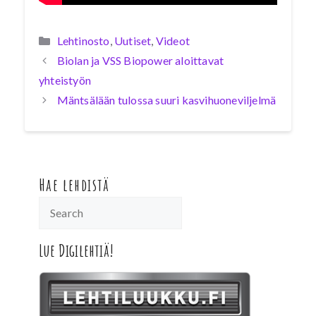
Kategoriat
Lehtinosto
,
Uutiset
,
Videot
Biolan ja VSS Biopower aloittavat
yhteistyön
Mäntsälään tulossa suuri kasvihuoneviljelmä
Hae lehdistä
Lue Digilehtiä!