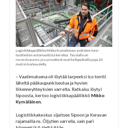
Logistiikkapäällikkö Mikko Kymäläinen esittelee hevi-
tuotteiden automaattista keräilyä. Taustalla on
reservivarasto, jossa tuotteet ovat hyllypaikoilla jopa 20
metrin korkeudella.
– Vaatimuksena oli löytää tarpeeksi iso tontti
läheltä pääkaupunkiseutua ja hyvien
liikenneyhteyksien varrelta. Ratkaisu löytyi
Sipoosta, kertoo logistiikkapäällikkö
Mikko
Kymäläinen
.
Logistiikkakeskus sijaitsee Sipoon ja Keravan
rajamailla ns. Öljytien varrella, vain pari
kilometriä 4-tieltä itään.