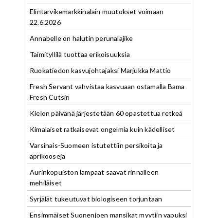
Elintarvikemarkkinalain muutokset voimaan
22.6.2026
Annabelle on halutin perunalajike
Taimityllilä tuottaa erikoisuuksia
Ruokatiedon kasvujohtajaksi Marjukka Mattio
Fresh Servant vahvistaa kasvuaan ostamalla Bama
Fresh Cutsin
Kielon päivänä järjestetään 60 opastettua retkeä
Kimalaiset ratkaisevat ongelmia kuin kädelliset
Varsinais-Suomeen istutettiin persikoita ja
aprikooseja
Aurinkopuiston lampaat saavat rinnalleen
mehiläiset
Syrjälät tukeutuvat biologiseen torjuntaan
Ensimmäiset Suonenjoen mansikat myytiin vapuksi