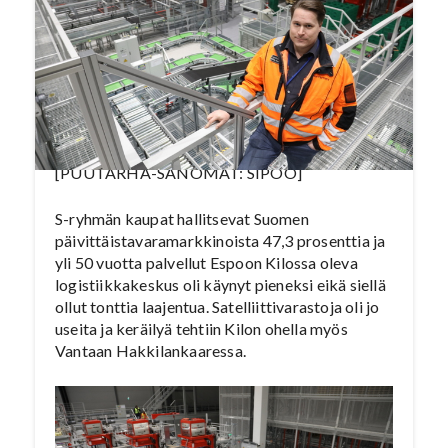
keskukseen elokuusta alkaen ja kaikki hevi-
tuotteet kulkevat Sipoon kautta
helmikuussa
.
Tämä artikkeli on julkaistu
Puutarha-Sanomat -lehden numerossa
10/2017, katso jutun lopusta video Sipoon
logistiikkakeskuksen toiminnasta.
[PUUTARHA-SANOMAT: SIPOO]
S-ryhmän kaupat hallitsevat Suomen
päivittäistavaramarkkinoista 47,3 prosenttia ja
yli 50 vuotta palvellut Espoon Kilossa oleva
logistiikkakeskus oli käynyt pieneksi eikä siellä
ollut tonttia laajentua. Satelliittivarastoja oli jo
useita ja keräilyä tehtiin Kilon ohella myös
Vantaan Hakkilankaaressa.