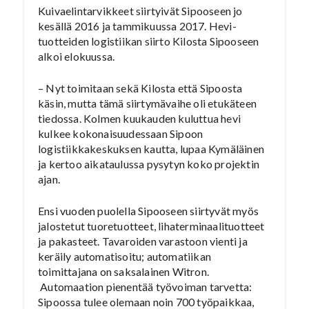
Kuivaelintarvikkeet siirtyivät Sipooseen jo
kesällä 2016 ja tammikuussa 2017. Hevi-
tuotteiden logistiikan siirto Kilosta Sipooseen
alkoi elokuussa.
– Nyt toimitaan sekä Kilosta että Sipoosta
käsin, mutta tämä siirtymävaihe oli etukäteen
tiedossa. Kolmen kuukauden kuluttua hevi
kulkee kokonaisuudessaan Sipoon
logistiikkakeskuksen kautta, lupaa Kymäläinen
ja kertoo aikataulussa pysytyn koko projektin
ajan.
Ensi vuoden puolella Sipooseen siirtyvät myös
jalostetut tuoretuotteet, lihaterminaalituotteet
ja pakasteet. Tavaroiden varastoon vienti ja
keräily automatisoitu; automatiikan
toimittajana on saksalainen Witron.
Automaation pienentää työvoiman tarvetta:
Sipoossa tulee olemaan noin 700 työpaikkaa,