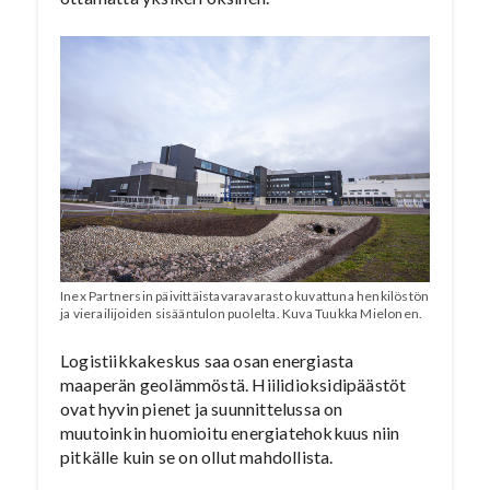
Inex Partnersin päivittäistavaravarasto kuvattuna henkilöstön
ja vierailijoiden sisääntulon puolelta. Kuva Tuukka Mielonen.
Logistiikkakeskus saa osan energiasta
maaperän geolämmöstä. Hiilidioksidipäästöt
ovat hyvin pienet ja suunnittelussa on
muutoinkin huomioitu energiatehokkuus niin
pitkälle kuin se on ollut mahdollista.