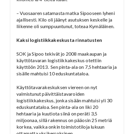
– Vuosaaren satamasta matka Sipooseen lyheni
ajallisesti. Kilo oli jäänyt asutuksen keskelle ja
liikenne oli sumppuuntunut, toteaa Kymäläinen.
Kaksi logistiikkakeskusta rinnatusten
SOK ja Sipoo tekivät jo 2008 maakaupan ja
käyttötavaran logistiikkakeskus otettiin
käyttöön 2013. Sen pinta-ala on 7,5 hehtaaria ja
sisälle mahtuisi 10 eduskuntataloa.
Käyttötavarakeskuksen viereen on nyt
valmistunut päivittäistavaroiden
logistiikkakeskus, jonka sisään mahtuisi yli 30
eduskuntataloa. Sen pinta-ala on liki 20
hehtaaria ja kuutiota siinä on peräti 3,5
miljoonaa, sillä rakennus on pääosin 25 metriä
korkea, vaikka onkin toimistotiloja lukuun
ottamatta yksikerroksinen.