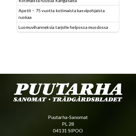
Kotimaista ruusua Kangasalta
Apetit – 75 vuotta kotimaista kasvipohjaista
ruokaa
Luomuvihanneksia tarjolle helpossa muodossa
Puutarha-Sanomat
PL 28
04131 SIPOO