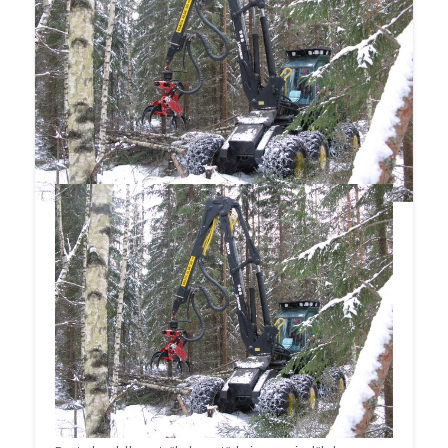
ilmastostrategiassa on riittävät ja
kustannustehokkaat keinot, jotka ottavat
huomioon runsaat biomassavarat ja joilla
saavutetaan Suomelle asetetut tavoitteet.
Bioenergia säilyttää johtavan roolin Suomen
siirtyessä fossiilisesta energiasta kohti
vähäpäästöistä energiajärjestelmää.