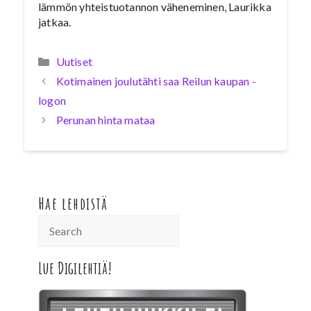
lämmön yhteistuotannon väheneminen, Laurikka
jatkaa.
Kategoriat
Uutiset
Kotimainen joulutähti saa Reilun kaupan -
logon
Perunan hinta mataa
Hae lehdistä
Lue Digilehtiä!