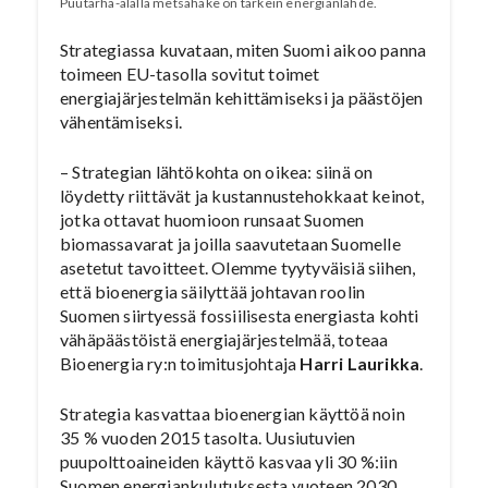
Puutarha-alalla metsähake on tärkein energianlähde.
Strategiassa kuvataan, miten Suomi aikoo panna
toimeen EU-tasolla sovitut toimet
energiajärjestelmän kehittämiseksi ja päästöjen
vähentämiseksi.
– Strategian lähtökohta on oikea: siinä on
löydetty riittävät ja kustannustehokkaat keinot,
jotka ottavat huomioon runsaat Suomen
biomassavarat ja joilla saavutetaan Suomelle
asetetut tavoitteet. Olemme tyytyväisiä siihen,
että bioenergia säilyttää johtavan roolin
Suomen siirtyessä fossiilisesta energiasta kohti
vähäpäästöistä energiajärjestelmää, toteaa
Bioenergia ry:n toimitusjohtaja
Harri Laurikka
.
Strategia kasvattaa bioenergian käyttöä noin
35 % vuoden 2015 tasolta. Uusiutuvien
puupolttoaineiden käyttö kasvaa yli 30 %:iin
Suomen energiankulutuksesta vuoteen 2030