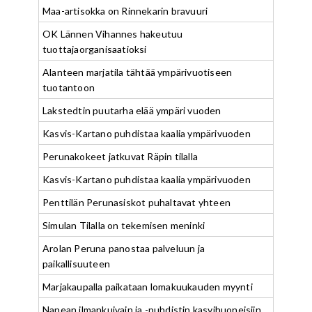
Maa-artisokka on Rinnekarin bravuuri
OK Lännen Vihannes hakeutuu
tuottajaorganisaatioksi
Alanteen marjatila tähtää ympärivuotiseen
tuotantoon
Lakstedtin puutarha elää ympäri vuoden
Kasvis-Kartano puhdistaa kaalia ympärivuoden
Perunakokeet jatkuvat Räpin tilalla
Kasvis-Kartano puhdistaa kaalia ympärivuoden
Penttilän Perunasiskot puhaltavat yhteen
Simulan Tilalla on tekemisen meninki
Arolan Peruna panostaa palveluun ja
paikallisuuteen
Marjakaupalla paikataan lomakuukauden myynti
Nanean ilmankuivain ja -puhdistin kasvihuoneisiin