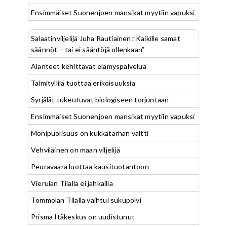
Ensimmäiset Suonenjoen mansikat myytiin vapuksi
Salaatinviljelijä Juha Rautiainen:”Kaikille samat
säännöt – tai ei sääntöjä ollenkaan”
Alanteet kehittävät elämyspalvelua
Taimityllilä tuottaa erikoisuuksia
Syrjälät tukeutuvat biologiseen torjuntaan
Ensimmäiset Suonenjoen mansikat myytiin vapuksi
Monipuolisuus on kukkatarhan valtti
Vehviläinen on maan viljelijä
Peuravaara luottaa kausituotantoon
Vierulan Tilalla ei jahkailla
Tommolan Tilalla vaihtui sukupolvi
Prisma Itäkeskus on uudistunut