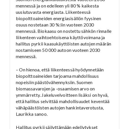
mennessä ja on edelleen yli 80 % kaikesta
uusiutuvasta energiasta. Liikenteessä
biopolttoaineiden energiasisällön fyysinen
osuus nostetaan 30 %:iin vuoteen 2030
mennessä. Biokaasu on nostettu sähkön rinnalle
liikenteen vaihtoehtoisena käyttövoimana ja
hallitus pyrkii kaasukäyttöisten autojen määrän
nostamiseen 50 000 autoon vuoteen 2030
mennessä.
– On hienoa, että liikenteessä hyödynnetään
biopolttoaineiden tarjoama mahdollisuus
nopeisiin päästövähennyksiin. Suomen
biomassavarojen ja -osaamisen arvo on
ymmärretty. Jakeluvelvoitteen lisäksi on hyvä,
että hallitus selvittää mahdollisuudet keventää
vähäpäästöisten autojen hankintaverotusta,
Laurikka sanoo.
Hallitus pyrkii säilyttämään edellytykset