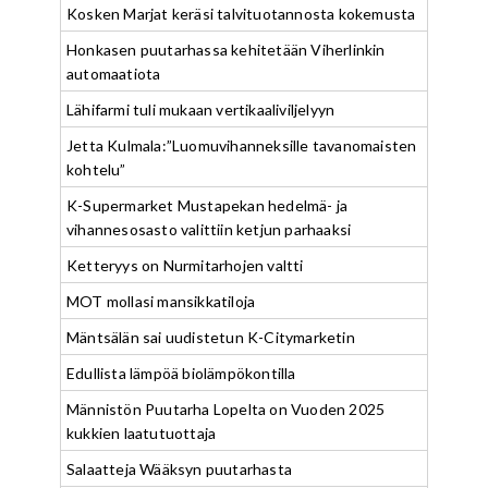
Kosken Marjat keräsi talvituotannosta kokemusta
Honkasen puutarhassa kehitetään Viherlinkin
automaatiota
Lähifarmi tuli mukaan vertikaaliviljelyyn
Jetta Kulmala:”Luomuvihanneksille tavanomaisten
kohtelu”
K-Supermarket Mustapekan hedelmä- ja
vihannesosasto valittiin ketjun parhaaksi
Ketteryys on Nurmitarhojen valtti
MOT mollasi mansikkatiloja
Mäntsälän sai uudistetun K-Citymarketin
Edullista lämpöä biolämpökontilla
Männistön Puutarha Lopelta on Vuoden 2025
kukkien laatutuottaja
Salaatteja Wääksyn puutarhasta