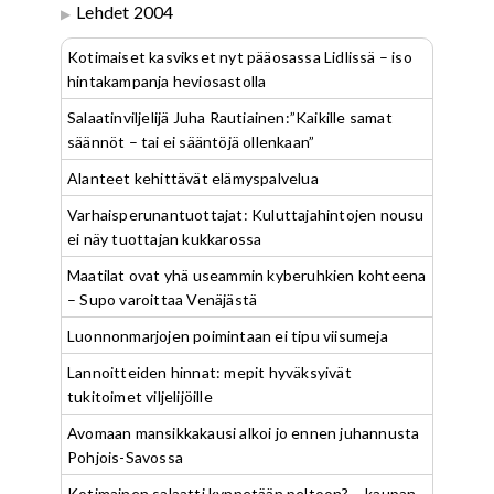
Lehdet 2004
Kotimaiset kasvikset nyt pääosassa Lidlissä – iso
hintakampanja heviosastolla
Salaatinviljelijä Juha Rautiainen:”Kaikille samat
säännöt – tai ei sääntöjä ollenkaan”
Alanteet kehittävät elämyspalvelua
Varhaisperunantuottajat: Kuluttajahintojen nousu
ei näy tuottajan kukkarossa
Maatilat ovat yhä useammin kyberuhkien kohteena
– Supo varoittaa Venäjästä
Luonnonmarjojen poimintaan ei tipu viisumeja
Lannoitteiden hinnat: mepit hyväksyivät
tukitoimet viljelijöille
Avomaan mansikkakausi alkoi jo ennen juhannusta
Pohjois-Savossa
Kotimainen salaatti kynnetään peltoon? – kaupan