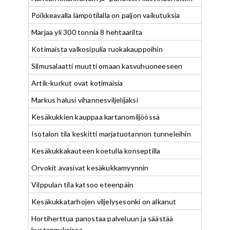
Poikkeavalla lämpötilalla on paljon vaikutuksia
Marjaa yli 300 tonnia 8 hehtaarilta
Kotimaista valkosipulia ruokakauppoihin
Silmusalaatti muutti omaan kasvuhuoneeseen
Artik-kurkut ovat kotimaisia
Markus halusi vihannesviljelijäksi
Kesäkukkien kauppaa kartanomiljöössä
Isotalon tila keskitti marjatuotannon tunneleihin
Kesäkukkakauteen koetulla konseptilla
Orvokit avasivat kesäkukkamyynnin
Vilppulan tila katsoo eteenpäin
Kesäkukkatarhojen viljelysesonki on alkanut
Hortiherttua panostaa palveluun ja säästää
kustannuksissa