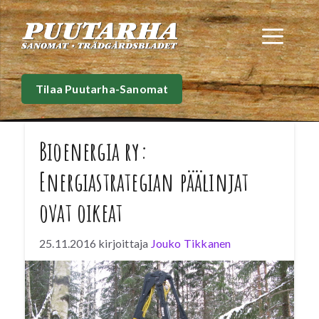
Siirry
sisältöön
Val
Tilaa Puutarha-Sanomat
Bioenergia ry:
Energiastrategian päälinjat
ovat oikeat
25.11.2016
kirjoittaja
Jouko Tikkanen
Valtioneuvosto esitteli 24.11.2016
selontekonsa kansallisesta energia- ja
ilmastostrategiasta vuoteen 2030.
Bioenergialiiton mukaan energia- ja