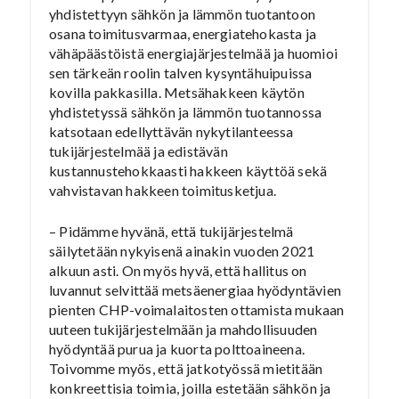
yhdistettyyn sähkön ja lämmön tuotantoon
osana toimitusvarmaa, energiatehokasta ja
vähäpäästöistä energiajärjestelmää ja huomioi
sen tärkeän roolin talven kysyntähuipuissa
kovilla pakkasilla. Metsähakkeen käytön
yhdistetyssä sähkön ja lämmön tuotannossa
katsotaan edellyttävän nykytilanteessa
tukijärjestelmää ja edistävän
kustannustehokkaasti hakkeen käyttöä sekä
vahvistavan hakkeen toimitusketjua.
– Pidämme hyvänä, että tukijärjestelmä
säilytetään nykyisenä ainakin vuoden 2021
alkuun asti. On myös hyvä, että hallitus on
luvannut selvittää metsäenergiaa hyödyntävien
pienten CHP-voimalaitosten ottamista mukaan
uuteen tukijärjestelmään ja mahdollisuuden
hyödyntää purua ja kuorta polttoaineena.
Toivomme myös, että jatkotyössä mietitään
konkreettisia toimia, joilla estetään sähkön ja