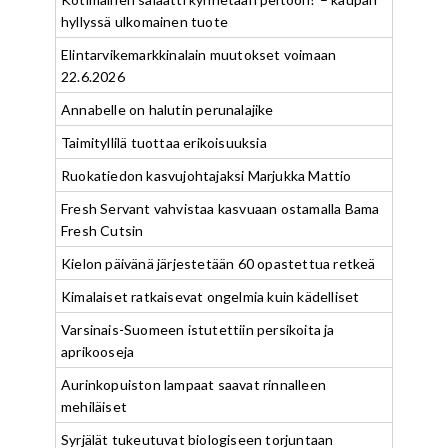
hyllyssä ulkomainen tuote
Elintarvikemarkkinalain muutokset voimaan
22.6.2026
Annabelle on halutin perunalajike
Taimityllilä tuottaa erikoisuuksia
Ruokatiedon kasvujohtajaksi Marjukka Mattio
Fresh Servant vahvistaa kasvuaan ostamalla Bama
Fresh Cutsin
Kielon päivänä järjestetään 60 opastettua retkeä
Kimalaiset ratkaisevat ongelmia kuin kädelliset
Varsinais-Suomeen istutettiin persikoita ja
aprikooseja
Aurinkopuiston lampaat saavat rinnalleen
mehiläiset
Syrjälät tukeutuvat biologiseen torjuntaan