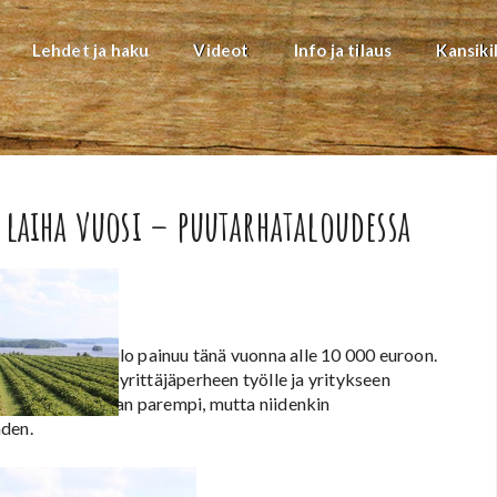
Lehdet ja haku
Videot
Info ja tilaus
Kansiki
laiha vuosi – puutarhataloudessa
inen yrittäjätulo painuu tänä vuonna alle 10 000 euroon.
ta korvauksista yrittäjäperheen työlle ja yritykseen
vuus tulee olemaan parempi, mutta niidenkin
hden.