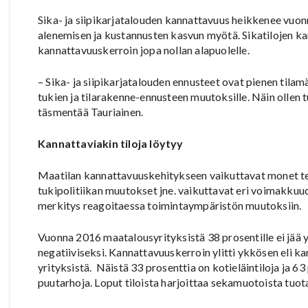
Sika- ja siipikarjatalouden kannattavuus heikkenee vuon
alenemisen ja kustannusten kasvun myötä. Sikatilojen kan
kannattavuuskerroin jopa nollan alapuolelle.
– Sika- ja siipikarjatalouden ennusteet ovat pienen tilam
tukien ja tilarakenne-ennusteen muutoksille. Näin ollen
täsmentää Tauriainen.
Kannattaviakin tiloja löytyy
Maatilan kannattavuuskehitykseen vaikuttavat monet tek
tukipolitiikan muutokset jne. vaikuttavat eri voimakkuude
merkitys reagoitaessa toimintaympäristön muutoksiin.
Vuonna 2016 maatalousyrityksistä 38 prosentille ei jää y
negatiiviseksi. Kannattavuuskerroin ylitti ykkösen eli k
yrityksistä. Näistä 33 prosenttia on kotieläintiloja ja 63 p
puutarhoja. Loput tiloista harjoittaa sekamuotoista tuot