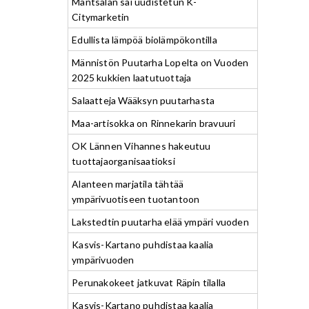
Mäntsälän sai uudistetun K-
Citymarketin
Edullista lämpöä biolämpökontilla
Männistön Puutarha Lopelta on Vuoden
2025 kukkien laatutuottaja
Salaatteja Wääksyn puutarhasta
Maa-artisokka on Rinnekarin bravuuri
OK Lännen Vihannes hakeutuu
tuottajaorganisaatioksi
Alanteen marjatila tähtää
ympärivuotiseen tuotantoon
Lakstedtin puutarha elää ympäri vuoden
Kasvis-Kartano puhdistaa kaalia
ympärivuoden
Perunakokeet jatkuvat Räpin tilalla
Kasvis-Kartano puhdistaa kaalia