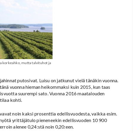
a korkeahko, mutta talvituhot ja
hinnat putosivat. Luisu on jatkunut vielä tänäkin vuonna.
 tänä vuonna hieman heikommaksi kuin 2015, kun taas
llisvuotta suurempi sato. Vuonna 2016 maatalouden
ilaa kohti.
vat noin kaksi prosenttia edellisvuodesta, vaikka esim.
yötä yrittäjätulo pieneneekin edellisvuoden 10 900
rroin alenee 0,24:stä noin 0,20:een.