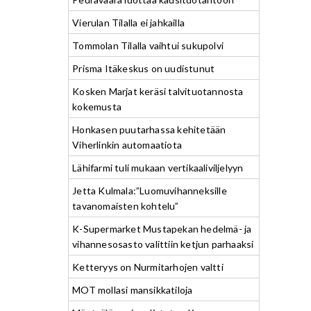
Vierulan Tilalla ei jahkailla
Tommolan Tilalla vaihtui sukupolvi
Prisma Itäkeskus on uudistunut
Kosken Marjat keräsi talvituotannosta
kokemusta
Honkasen puutarhassa kehitetään
Viherlinkin automaatiota
Lähifarmi tuli mukaan vertikaaliviljelyyn
Jetta Kulmala:”Luomuvihanneksille
tavanomaisten kohtelu”
K-Supermarket Mustapekan hedelmä- ja
vihannesosasto valittiin ketjun parhaaksi
Ketteryys on Nurmitarhojen valtti
MOT mollasi mansikkatiloja