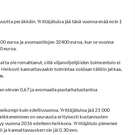
 vuotta peräkkäin. Yrittäjätuloa jää tänä vuonna enää noin 1
100 euroa ja avomaatilojen 32400 euroa, kun se vuonna
0 euroa.
ta ole romahtanut, sillä viljanviljelijöiden toimeentulo ei
a. Heikosti kannattavaakin toimintaa voidaan tällöin jatkaa,
n.
n olevan 0,67 ja avomaalla puutarhatuotantoa
ikompi kuin edellisvuonna. Yrittäjätuloa jää 21 000
eikkeneminen on seurausta erityisesti kustannusten
 vuonna 2016 edelleen heikkona. Yrittäjätulo pienenee
i ja kannattavuuskerroin jäi 0,30:een.