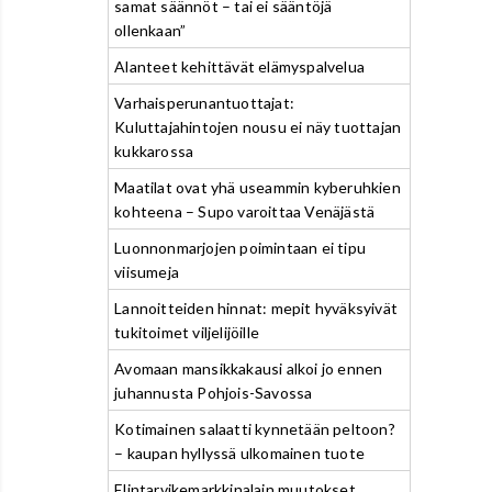
samat säännöt – tai ei sääntöjä
ollenkaan”
Alanteet kehittävät elämyspalvelua
Varhaisperunantuottajat:
Kuluttajahintojen nousu ei näy tuottajan
kukkarossa
Maatilat ovat yhä useammin kyberuhkien
kohteena – Supo varoittaa Venäjästä
Luonnonmarjojen poimintaan ei tipu
viisumeja
Lannoitteiden hinnat: mepit hyväksyivät
tukitoimet viljelijöille
Avomaan mansikkakausi alkoi jo ennen
juhannusta Pohjois-Savossa
Kotimainen salaatti kynnetään peltoon?
– kaupan hyllyssä ulkomainen tuote
Elintarvikemarkkinalain muutokset