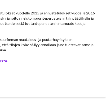
ulokset vuodelle 2015 ja ennustetulokset vuodelle 2016
rjanpitoaineiston suoriteperusteisiin tilinpäätöksiin ja
 tuotteiden että tuotantopanosten hintamuutokset ja
 suurimman maatalous- ja puutarhayrityksen
 että tilojen koko säilyy ennallaan ja ne tuottavat samoja
ina.
usta.