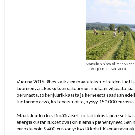
Mansikan hinta oli tänä vuonn
sateet pienensivät satoa.
Vuonna 2015 lähes kaikkien maataloustuotteiden tuottaja
Luonnonvarakeskuksen satoarvion mukaan viljasato jää
perunasta, sokerijuurikkaasta ja herneestä saadaan ede
tuotannon arvo, kokonaistuotto, pysyy 150 000 eurossa t
Maatalouden keskimääräiset tuotantokustannukset kasva
energiakustannukset ovatkin hieman pienentyneet. Sen m
eurosta noin 9 400 euroon yritystä kohti. Kannattavuuske