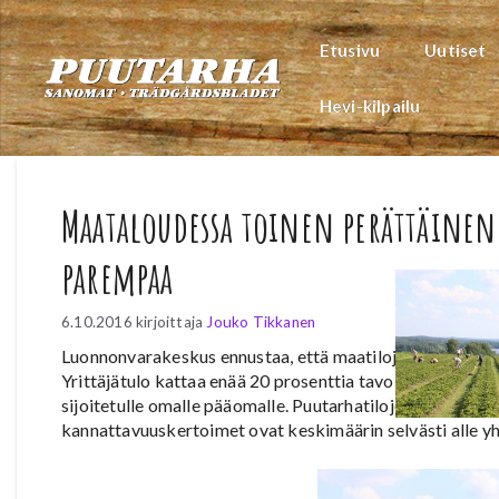
Siirry
sisältöön
Etusivu
Uutiset
Hevi-kilpailu
Maataloudessa toinen perättäinen 
parempaa
6.10.2016
kirjoittaja
Jouko Tikkanen
Luonnonvarakeskus ennustaa, että maatilojen keskimäärä
Yrittäjätulo kattaa enää 20 prosenttia tavoitteena olleis
sijoitetulle omalle pääomalle. Puutarhatilojen kannatta
kannattavuuskertoimet ovat keskimäärin selvästi alle y