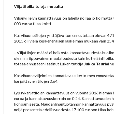
Viljatiloilla tuloja muualta
Viljanviljelyn kannattavuus on lähellä nollaa jo kolmatta
000 euroa tilaa kohti.
Kasvihuonetilojen yrittäjävoiton ennustetaan olevan 47
2015 oli vielä keskeneräisen laskelman mukaan vain 254
– Viljatilojen määrä ei heikosta kannattavuudesta huolimat
ole niin riippuvainen maataloudesta kuin kotieläintiloill
toteaa ennusteen laatinut Luken tutkija
Jukka Tauriaine
Kasvihuoneviljelmien kannattavuuskertoimen ennustetaa
harjoittavien tilojen 0,64.
Lypsykarjatilojen kannattavuus on vuonna 2016 hieman he
euroa ja kannattavuuskerroin on 0,24. Kannattavuuden h
kohoamisesta. Naudanlihantuotannon kannattavuus pysyy
neljä prosenttia edellisvuodesta 17 100 euroon tilaa koht