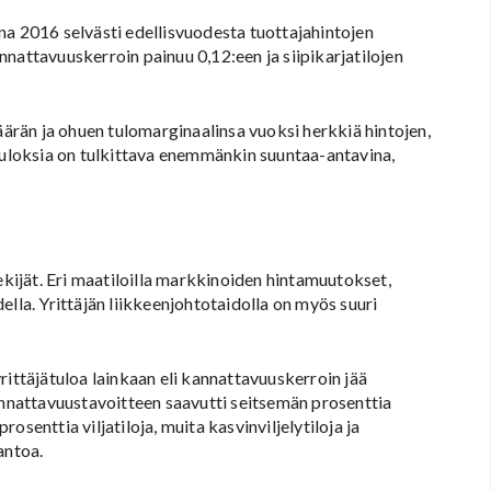
na 2016 selvästi edellisvuodesta tuottajahintojen
nattavuuskerroin painuu 0,12:een ja siipikarjatilojen
äärän ja ohuen tulomarginaalinsa vuoksi herkkiä hintojen,
 tuloksia on tulkittava enemmänkin suuntaa-antavina,
ijät. Eri maatiloilla markkinoiden hintamuutokset,
lla. Yrittäjän liikkeenjohtotaidolla on myös suuri
rittäjätuloa lainkaan eli kannattavuuskerroin jää
annattavuustavoitteen saavutti seitsemän prosenttia
rosenttia viljatiloja, muita kasvinviljelytiloja ja
antoa.