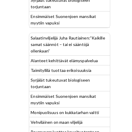
Syrjälät tukeutuvat biologiseen
torjuntaan
Ensimmäiset Suonenjoen mansikat
myytiin vapuksi
Salaatinviljelijä Juha Rautiainen:”Kaikille
samat säännöt – tai ei sääntöjä
ollenkaan”
Alanteet kehittävät elämyspalvelua
Taimityllilä tuottaa erikoisuuksia
Syrjälät tukeutuvat biologiseen
torjuntaan
Ensimmäiset Suonenjoen mansikat
myytiin vapuksi
Monipuolisuus on kukkatarhan valtti
Vehviläinen on maan viljelijä
Peuravaara luottaa kausituotantoon