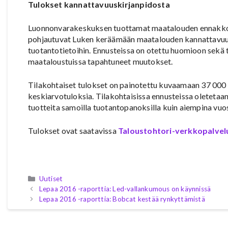
Tulokset kannattavuuskirjanpidosta
Luonnonvarakeskuksen tuottamat maatalouden ennakkot
pohjautuvat Luken keräämään maatalouden kannattavuuski
tuotantotietoihin. Ennusteissa on otettu huomioon sekä
maataloustuissa tapahtuneet muutokset.
Tilakohtaiset tulokset on painotettu kuvaamaan 37 000
keskiarvotuloksia. Tilakohtaisissa ennusteissa oletetaan,
tuotteita samoilla tuotantopanoksilla kuin aiempina vuos
Tulokset ovat saatavissa
Taloustohtori-verkkopalvel
Kategoriat
Uutiset
Lepaa 2016 -raporttia: Led-vallankumous on käynnissä
Lepaa 2016 -raporttia: Bobcat kestää rynkyttämistä