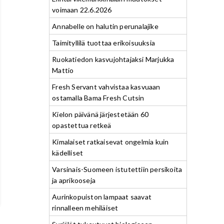
voimaan 22.6.2026
Annabelle on halutin perunalajike
Taimityllilä tuottaa erikoisuuksia
Ruokatiedon kasvujohtajaksi Marjukka
Mattio
Fresh Servant vahvistaa kasvuaan
ostamalla Bama Fresh Cutsin
Kielon päivänä järjestetään 60
opastettua retkeä
Kimalaiset ratkaisevat ongelmia kuin
kädelliset
Varsinais-Suomeen istutettiin persikoita
ja aprikooseja
Aurinkopuiston lampaat saavat
rinnalleen mehiläiset