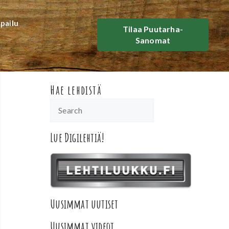
lpailu
Tilaa Puutarha-
Sanomat
Hae lehdistä
Lue Digilehtiä!
Uusimmat uutiset
Uusimmat videot