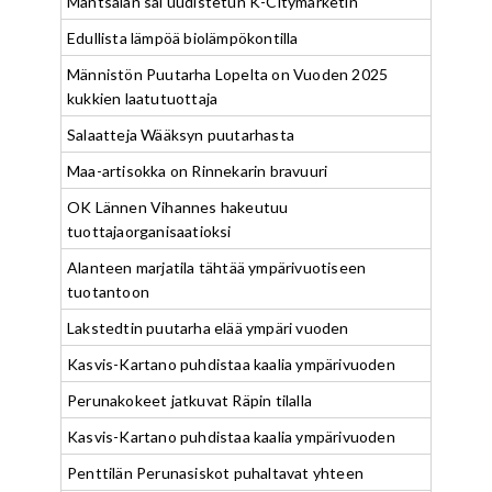
Mäntsälän sai uudistetun K-Citymarketin
Edullista lämpöä biolämpökontilla
Männistön Puutarha Lopelta on Vuoden 2025
kukkien laatutuottaja
Salaatteja Wääksyn puutarhasta
Maa-artisokka on Rinnekarin bravuuri
OK Lännen Vihannes hakeutuu
tuottajaorganisaatioksi
Alanteen marjatila tähtää ympärivuotiseen
tuotantoon
Lakstedtin puutarha elää ympäri vuoden
Kasvis-Kartano puhdistaa kaalia ympärivuoden
Perunakokeet jatkuvat Räpin tilalla
Kasvis-Kartano puhdistaa kaalia ympärivuoden
Penttilän Perunasiskot puhaltavat yhteen