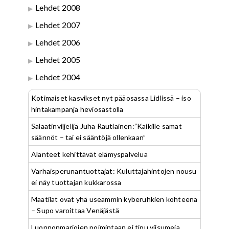
Lehdet 2008
Lehdet 2007
Lehdet 2006
Lehdet 2005
Lehdet 2004
Kotimaiset kasvikset nyt pääosassa Lidlissä – iso
hintakampanja heviosastolla
Salaatinviljelijä Juha Rautiainen:”Kaikille samat
säännöt – tai ei sääntöjä ollenkaan”
Alanteet kehittävät elämyspalvelua
Varhaisperunantuottajat: Kuluttajahintojen nousu
ei näy tuottajan kukkarossa
Maatilat ovat yhä useammin kyberuhkien kohteena
– Supo varoittaa Venäjästä
Luonnonmarjojen poimintaan ei tipu viisumeja