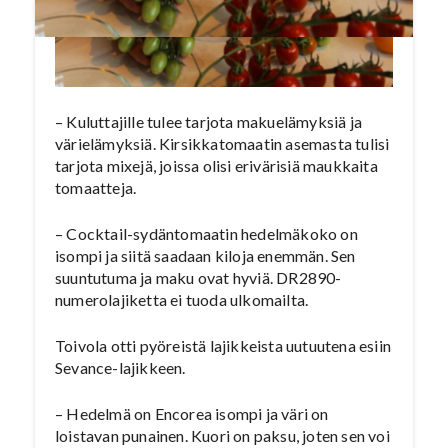
– Kuluttajille tulee tarjota makuelämyksiä ja
värielämyksiä. Kirsikkatomaatin asemasta tulisi
tarjota mixejä, joissa olisi erivärisiä maukkaita
tomaatteja.
– Cocktail-sydäntomaatin hedelmäkoko on
isompi ja siitä saadaan kiloja enemmän. Sen
suuntutuma ja maku ovat hyviä. DR2890-
numerolajiketta ei tuoda ulkomailta.
Toivola otti pyöreistä lajikkeista uutuutena esiin
Sevance-lajikkeen.
– Hedelmä on Encorea isompi ja väri on
loistavan punainen. Kuori on paksu, joten sen voi