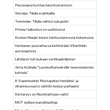
Peuravaara luottaa kausituotantoon
Vierulan Tilalla ei jahkailla
Tommolan Tilalla vaihtui sukupolvi
Prisma Itäkeskus on uudistunut
Kosken Marjat keräsi talvituotannosta kokemusta
Honkasen puutarhassa kehitetään Viherlinkin
automaatiota
Lähifarmi tuli mukaan vertikaaliviljelyyn
Jetta Kulmala:”Luomuvihanneksille tavanomaisten
kohtelu”
K-Supermarket Mustapekan hedelmä- ja
vihannesosasto valittiin ketjun parhaaksi
Ketteryys on Nurmitarhojen valtti
MOT mollasi mansikkatiloja