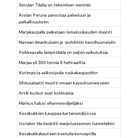
Simulan Tilalla on tekemisen meninki
Arolan Peruna panostaa palveluun ja
paikallisuuteen
Marjakaupalla paikataan lomakuukauden myynti
Nanean ilmankuivain ja -puhdistin kasvihuoneisiin
Poikkeavalla lämpötilalla on paljon vaikutuksia
Marjaa yli 300 tonnia 8 hehtaarilta
Kotimaista valkosipulia ruokakauppoihin
Silmusalaatti muutti omaan kasvuhuoneeseen
Artik-kurkut ovat kotimaisia
Markus halusi vihannesviljelijäksi
Kesäkukkien kauppaa kartanomiljöössä
Isotalon tila keskitti marjatuotannon tunneleihin
Kesäkukkakauteen koetulla konseptilla