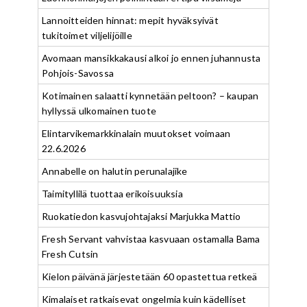
Lannoitteiden hinnat: mepit hyväksyivät
tukitoimet viljelijöille
Avomaan mansikkakausi alkoi jo ennen juhannusta
Pohjois-Savossa
Kotimainen salaatti kynnetään peltoon? – kaupan
hyllyssä ulkomainen tuote
Elintarvikemarkkinalain muutokset voimaan
22.6.2026
Annabelle on halutin perunalajike
Taimityllilä tuottaa erikoisuuksia
Ruokatiedon kasvujohtajaksi Marjukka Mattio
Fresh Servant vahvistaa kasvuaan ostamalla Bama
Fresh Cutsin
Kielon päivänä järjestetään 60 opastettua retkeä
Kimalaiset ratkaisevat ongelmia kuin kädelliset