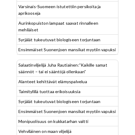
Varsinais-Suomeen istutettiin persikoita ja
aprikooseja
Aurinkopuiston lampaat saavat rinnalleen
mehiläiset
Syrjälät tukeutuvat biologiseen torjuntaan
Ensimmäiset Suonenjoen mansikat myytiin vapuksi
Salaatinviljelijä Juha Rautiainen:”Kaikille samat
säännöt – tai ei sääntöjä ollenkaan”
Alanteet kehittävät elämyspalvelua
Taimityllilä tuottaa erikoisuuksia
Syrjälät tukeutuvat biologiseen torjuntaan
Ensimmäiset Suonenjoen mansikat myytiin vapuksi
Monipuolisuus on kukkatarhan valtti
Vehviläinen on maan viljelijä