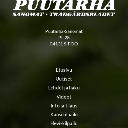
Puutarha-Sanomat
PL 28
04131 SIPOO
Etusivu
Uutiset
Lehdet ja haku
Videot
Info ja tilaus
Kansikilpailu
Hevi-kilpailu