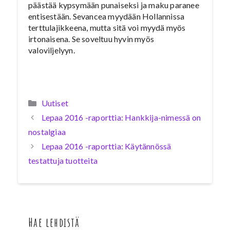
päästää kypsymään punaiseksi ja maku paranee
entisestään. Sevancea myydään Hollannissa
terttulajikkeena, mutta sitä voi myydä myös
irtonaisena. Se soveltuu hyvin myös
valoviljelyyn.
Kategoriat
Uutiset
Lepaa 2016 -raporttia: Hankkija-nimessä on
nostalgiaa
Lepaa 2016 -raporttia: Käytännössä
testattuja tuotteita
Hae lehdistä