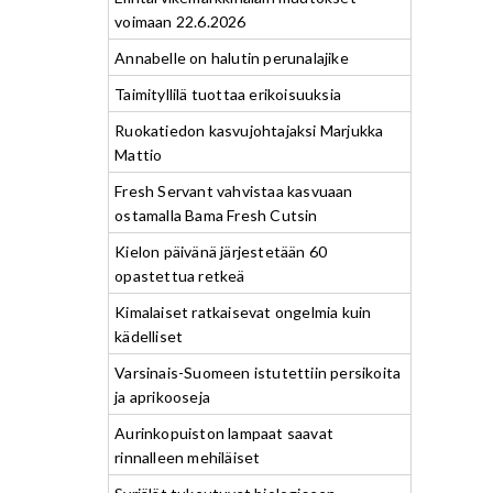
voimaan 22.6.2026
Annabelle on halutin perunalajike
Taimityllilä tuottaa erikoisuuksia
Ruokatiedon kasvujohtajaksi Marjukka
Mattio
Fresh Servant vahvistaa kasvuaan
ostamalla Bama Fresh Cutsin
Kielon päivänä järjestetään 60
opastettua retkeä
Kimalaiset ratkaisevat ongelmia kuin
kädelliset
Varsinais-Suomeen istutettiin persikoita
ja aprikooseja
Aurinkopuiston lampaat saavat
rinnalleen mehiläiset