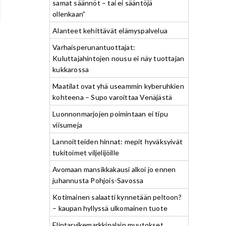
samat säännöt – tai ei sääntöjä
ollenkaan”
Alanteet kehittävät elämyspalvelua
Varhaisperunantuottajat:
Kuluttajahintojen nousu ei näy tuottajan
kukkarossa
Maatilat ovat yhä useammin kyberuhkien
kohteena – Supo varoittaa Venäjästä
Luonnonmarjojen poimintaan ei tipu
viisumeja
Lannoitteiden hinnat: mepit hyväksyivät
tukitoimet viljelijöille
Avomaan mansikkakausi alkoi jo ennen
juhannusta Pohjois-Savossa
Kotimainen salaatti kynnetään peltoon?
– kaupan hyllyssä ulkomainen tuote
Elintarvikemarkkinalain muutokset