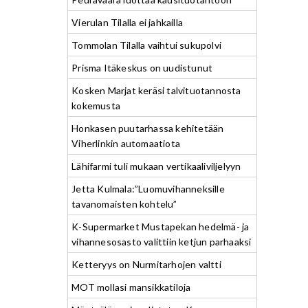
Vierulan Tilalla ei jahkailla
Tommolan Tilalla vaihtui sukupolvi
Prisma Itäkeskus on uudistunut
Kosken Marjat keräsi talvituotannosta
kokemusta
Honkasen puutarhassa kehitetään
Viherlinkin automaatiota
Lähifarmi tuli mukaan vertikaaliviljelyyn
Jetta Kulmala:”Luomuvihanneksille
tavanomaisten kohtelu”
K-Supermarket Mustapekan hedelmä- ja
vihannesosasto valittiin ketjun parhaaksi
Ketteryys on Nurmitarhojen valtti
MOT mollasi mansikkatiloja