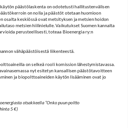
akäytön päästölaskenta on odotetusti hallitustenvälisen
päästökerroin on nolla ja päästöt otetaan huomioon
n osalta keskiössä ovat metsityksen ja metsien hoidon
ilutaso metsien hiilinielulle. Vaikutukset Suomen kannalta
rvioida perusteellisesti, toteaa Bioenergia ry:n
nannon vähäpäästöisestä liikenteestä.
opolttoaineilla on selkeä rooli komission lähestymistavassa.
avainasemassa nyt esitetyn kansallisen päästötavoitteen
taminen ja biopolttoaineiden käytön lisääminen ovat jo
oenergiasta otsakkeella ”Onko puun poltto
hinta 5 €)