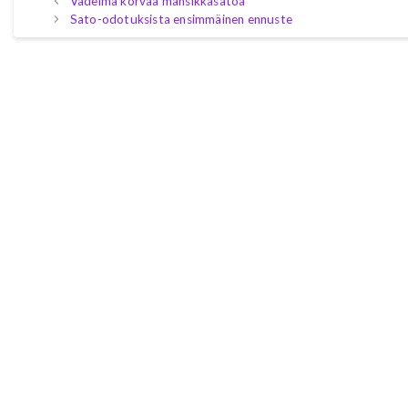
Vadelma korvaa mansikkasatoa
Sato-odotuksista ensimmäinen ennuste