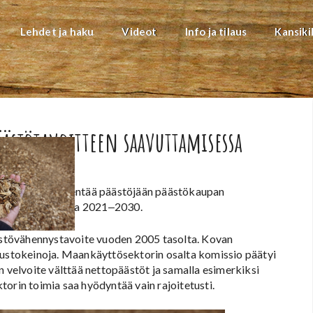
Lehdet ja haku
Videot
Info ja tilaus
Kansiki
ästötavoitteen saavuttamisessa
tä, miten EU vähentää päästöjään päästökaupan
sektorilla vuosina 2021‒2030.
stövähennystavoite vuoden 2005 tasolta. Kovan
joustokeinoja. Maankäyttösektorin osalta komissio päätyi
n velvoite välttää nettopäästöt ja samalla esimerkiksi
orin toimia saa hyödyntää vain rajoitetusti.