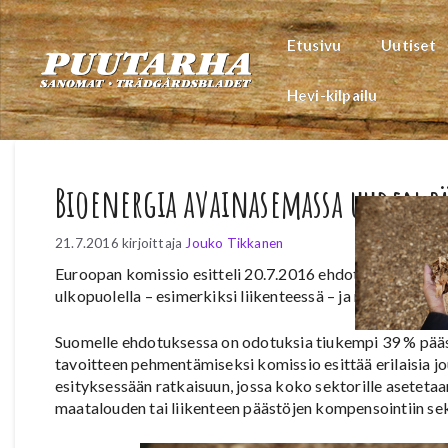
Siirry
sisältöön
Etusivu
Uutiset
Hevi-kilpailu
Bioenergia avainasemassa uuden pä
21.7.2016
kirjoittaja
Jouko Tikkanen
Euroopan komissio esitteli 20.7.2016 ehdotuksensa sii
ulkopuolella – esimerkiksi liikenteessä – ja maankäyttö
Suomelle ehdotuksessa on odotuksia tiukempi 39 % pää
tavoitteen pehmentämiseksi komissio esittää erilaisia 
esityksessään ratkaisuun, jossa koko sektorille asetetaa
maatalouden tai liikenteen päästöjen kompensointiin sekt