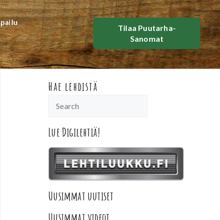
lpailu
Tilaa Puutarha-
Sanomat
Hae lehdistä
Lue Digilehtiä!
Uusimmat uutiset
Uusimmat videot