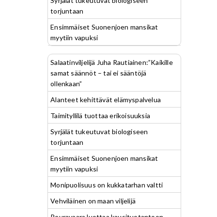
Syrjälät tukeutuvat biologiseen
torjuntaan
Ensimmäiset Suonenjoen mansikat
myytiin vapuksi
Salaatinviljelijä Juha Rautiainen:”Kaikille
samat säännöt – tai ei sääntöjä
ollenkaan”
Alanteet kehittävät elämyspalvelua
Taimityllilä tuottaa erikoisuuksia
Syrjälät tukeutuvat biologiseen
torjuntaan
Ensimmäiset Suonenjoen mansikat
myytiin vapuksi
Monipuolisuus on kukkatarhan valtti
Vehviläinen on maan viljelijä
Peuravaara luottaa kausituotantoon