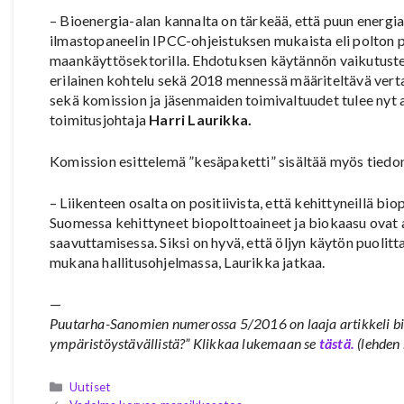
– Bioenergia-alan kannalta on tärkeää, että puun energi
ilmastopaneelin IPCC-ohjeistuksen mukaista eli polton 
maankäyttösektorilla. Ehdotuksen käytännön vaikutuste
erilainen kohtelu sekä 2018 mennessä määriteltävä verta
sekä komission ja jäsenmaiden toimivaltuudet tulee nyt a
toimitusjohtaja
Harri Laurikka.
Komission esittelemä ”kesäpaketti” sisältää myös tiedo
– Liikenteen osalta on positiivista, että kehittyneillä bi
Suomessa kehittyneet biopolttoaineet ja biokaasu ovat 
saavuttamisessa. Siksi on hyvä, että öljyn käytön puolit
mukana hallitusohjelmassa, Laurikka jatkaa.
—
Puutarha-Sanomien numerossa 5/2016 on laaja artikkeli bi
ympäristöystävällistä?” Klikkaa lukemaan se
tästä.
(lehden 
Kategoriat
Uutiset