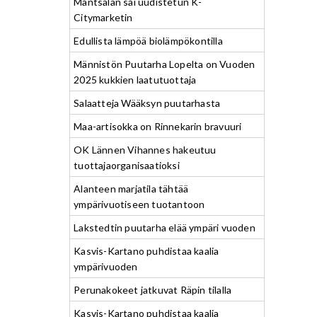
Mäntsälän sai uudistetun K-
Citymarketin
Edullista lämpöä biolämpökontilla
Männistön Puutarha Lopelta on Vuoden
2025 kukkien laatutuottaja
Salaatteja Wääksyn puutarhasta
Maa-artisokka on Rinnekarin bravuuri
OK Lännen Vihannes hakeutuu
tuottajaorganisaatioksi
Alanteen marjatila tähtää
ympärivuotiseen tuotantoon
Lakstedtin puutarha elää ympäri vuoden
Kasvis-Kartano puhdistaa kaalia
ympärivuoden
Perunakokeet jatkuvat Räpin tilalla
Kasvis-Kartano puhdistaa kaalia