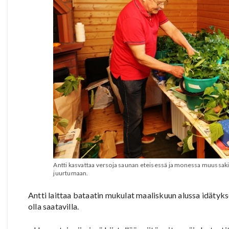
Antti kasvattaa versoja saunan eteisessä ja monessa muussakin
juurtumaan.
Antti laittaa bataatin mukulat maaliskuun alussa idätyks
olla saatavilla.