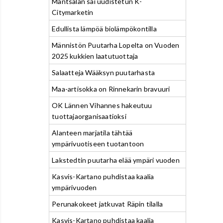
Mäntsälän sai uudistetun K-
Citymarketin
Edullista lämpöä biolämpökontilla
Männistön Puutarha Lopelta on Vuoden
2025 kukkien laatutuottaja
Salaatteja Wääksyn puutarhasta
Maa-artisokka on Rinnekarin bravuuri
OK Lännen Vihannes hakeutuu
tuottajaorganisaatioksi
Alanteen marjatila tähtää
ympärivuotiseen tuotantoon
Lakstedtin puutarha elää ympäri vuoden
Kasvis-Kartano puhdistaa kaalia
ympärivuoden
Perunakokeet jatkuvat Räpin tilalla
Kasvis-Kartano puhdistaa kaalia