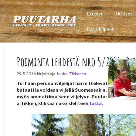
Siirry
sisältöön
Etusivu
Uutiset
Hevi-kilpailu
Poiminta lehdestä nro 5/2016: Bat
29.5.2016
kirjoittaja
Jouko Tikkanen
Turhaan perunanviljelijät harmittelevat, kun kaukom
bataattia voidaan viljellä Suomessakin. Harrastajavilj
myös ammattimaiseen viljelyyn. Puutarha-Sanomat 
artikkeli, klikkaa näköislehteen
tästä.