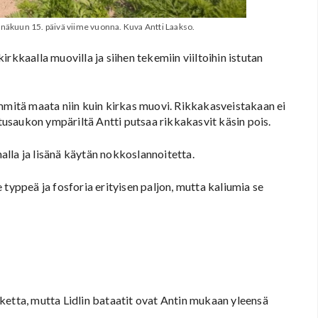
inäkuun 15. päivä viime vuonna. Kuva Antti Laakso.
rkkaalla muovilla ja siihen tekemiin viiltoihin istutan
ämmitä maata niin kuin kirkas muovi. Rikkakasveistakaan ei
utusaukon ympäriltä Antti putsaa rikkakasvit käsin pois.
lla ja lisänä käytän nokkoslannoitetta.
se typpeä ja fosforia erityisen paljon, mutta kaliumia se
ketta, mutta Lidlin bataatit ovat Antin mukaan yleensä