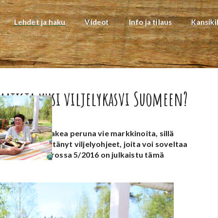
Lehdet ja haku
Videot
Info ja tilaus
Kansiki
aatista uusi viljelykasvi Suomeen?
ailta tuotu makea peruna vie markkinoita, sillä
elijä on kehittänyt viljelyohjeet, joita voi soveltaa
-lehden numerossa 5/2016 on julkaistu tämä