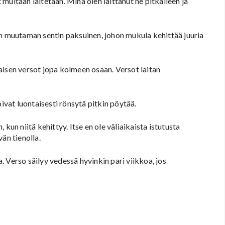
t multaan laitetaan. Minä olen laittanut ne pitkälleen ja
in muutaman sentin paksuinen, johon mukula kehittää juuria
aisen versot jopa kolmeen osaan. Versot laitan
oivat luontaisesti rönsytä pitkin pöytää.
kun niitä kehittyy. Itse en ole väliaikaista istutusta
än tienolla.
a. Verso säilyy vedessä hyvinkin pari viikkoa, jos