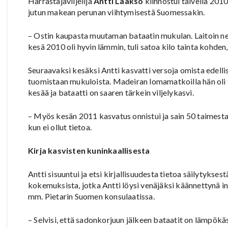
Harrastajaviljelijä
Antti Laakso
kiinnostui talvella 201
jutun makean perunan viihtymisestä Suomessakin.
– Ostin kaupasta muutaman bataatin mukulan. Laitoin ne m
kesä 2010 oli hyvin lämmin, tuli satoa kilo tainta kohde
Seuraavaksi kesäksi Antti kasvatti versoja omista edelli
tuomistaan mukuloista. Madeiran lomamatkoilla hän oli t
kesää ja bataatti on saaren tärkein viljelykasvi.
– Myös kesän 2011 kasvatus onnistui ja sain 50 taimesta 
kun ei ollut tietoa.
Kirja kasvisten kuninkaallisesta
Antti sisuuntui ja etsi kirjallisuudesta tietoa säilytykse
kokemuksista, jotka Antti löysi venäjäksi käännettynä int
mm. Pietarin Suomen konsulaatissa.
– Selvisi, että sadonkorjuun jälkeen bataatit on lämpökäs