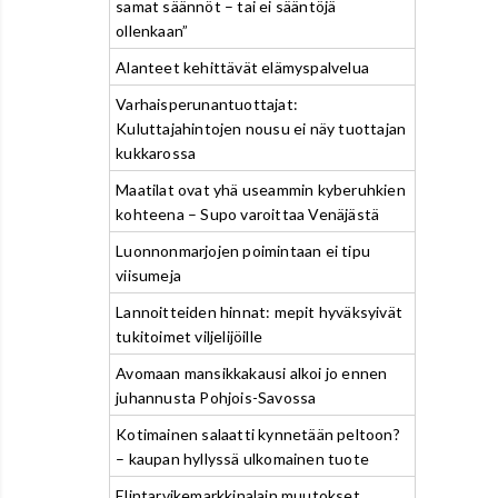
samat säännöt – tai ei sääntöjä
ollenkaan”
Alanteet kehittävät elämyspalvelua
Varhaisperunantuottajat:
Kuluttajahintojen nousu ei näy tuottajan
kukkarossa
Maatilat ovat yhä useammin kyberuhkien
kohteena – Supo varoittaa Venäjästä
Luonnonmarjojen poimintaan ei tipu
viisumeja
Lannoitteiden hinnat: mepit hyväksyivät
tukitoimet viljelijöille
Avomaan mansikkakausi alkoi jo ennen
juhannusta Pohjois-Savossa
Kotimainen salaatti kynnetään peltoon?
– kaupan hyllyssä ulkomainen tuote
Elintarvikemarkkinalain muutokset