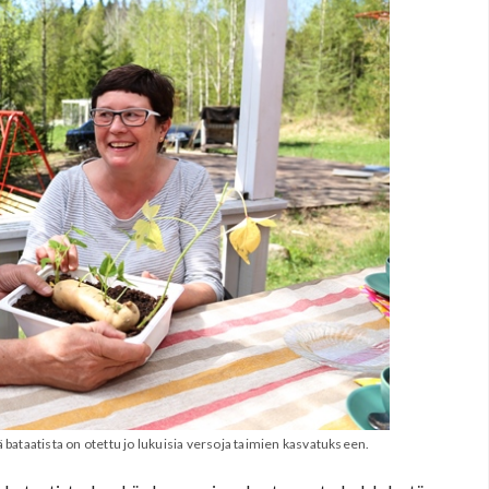
tä bataatista on otettu jo lukuisia versoja taimien kasvatukseen.