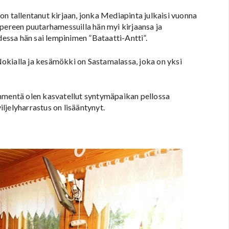
n tallentanut kirjaan, jonka Mediapinta julkaisi vuonna
mpereen puutarhamessuilla hän myi kirjaansa ja
dessa hän sai lempinimen ”Bataatti-Antti”.
okialla ja kesämökki on Sastamalassa, joka on yksi
ymmentä olen kasvatellut syntymäpaikan pellossa
iljelyharrastus on lisääntynyt.