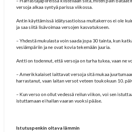
– Harrastajapiireissä kiistellään siitä, miten päin bataati
versoja alkaa syntyä parissa viikossa.
Antin käyttämissä idätysastioissa multakerros ei ole ku
ja saa siitä lisävoimaa versojen kasvatukseen.
– Yhdestä mukulasta voin saada jopa 30 tainta, kun katk
vesiämpäriin ja ne ovat kovia tekemään juuria.
Antti on todennut, että versoja on turha tukea, vaan ne v
– Amerikkalaiset laittavat versoja sitä mukaa juurtumaan, 
harrastanut, vaan laitan versot veteen toukokuun 10. päiv
– Kun verso on ollut vedessä reilun viikon, voi sen istutta
istuttamaan ei hallan vaaran vuoksi pääse.
Istutuspenkin oltava lämmin