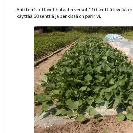
Antti on istuttanut bataatin versot 110 senttiä leveään 
käyttää 30 senttiä ja penkissä on paririvi.