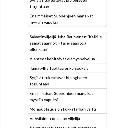
Syrjälät tukeutuvat biologiseen
torjuntaan
Ensimmäiset Suonenjoen mansikat
myytiin vapuksi
Salaatinviljelijä Juha Rautiainen:”Kaikille
samat säännöt – tai ei sääntöjä
ollenkaan”
Alanteet kehittävät elämyspalvelua
Taimityllilä tuottaa erikoisuuksia
Syrjälät tukeutuvat biologiseen
torjuntaan
Ensimmäiset Suonenjoen mansikat
myytiin vapuksi
Monipuolisuus on kukkatarhan valtti
Vehviläinen on maan viljelijä
Peuravaara luottaa kausituotantoon