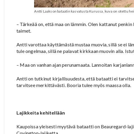
Antti Laakson bataatin kasvatusta Kurussa, kuva on otettu he
– Tärkeää on, että maa on lämmin. Olen kattanut penkin ki
taimet.
Antti varottaa käyttämästä mustaa muovia, sillä se ei l
tule ongelmaa, sillä ne palavat kirkkaan muovin alla. Ist
– Maa on vanhan ajan perunamaata. Lannoitan karjanlanna
Antti on tutkinut kirjallisuudesta, että bataatti ei tarvit
tarvitsee merkittävästi. Booria tulee myös maassa olla.
Lajikkeita kehitellään
Kaupoissa yleisesti myytävä bataatti on Beauregard-laji
Covington-lajiketta.