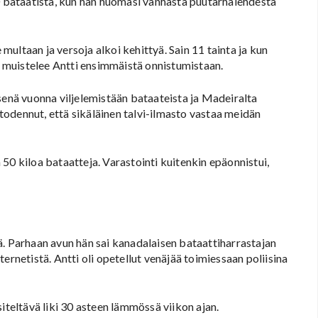
0 bataatista, kun hän huomasi vanhasta puutarhalehdestä
ultaan ja versoja alkoi kehittyä. Sain 11 tainta ja kun
n, muistelee Antti ensimmäistä onnistumistaan.
senä vuonna viljelemistään bataateista ja Madeiralta
odennut, että sikäläinen talvi-ilmasto vastaa meidän
50 kiloa bataatteja. Varastointi kuitenkin epäonnistui,
stä. Parhaan avun hän sai kanadalaisen bataattiharrastajan
ernetistä. Antti oli opetellut venäjää toimiessaan poliisina
iteltävä liki 30 asteen lämmössä viikon ajan.