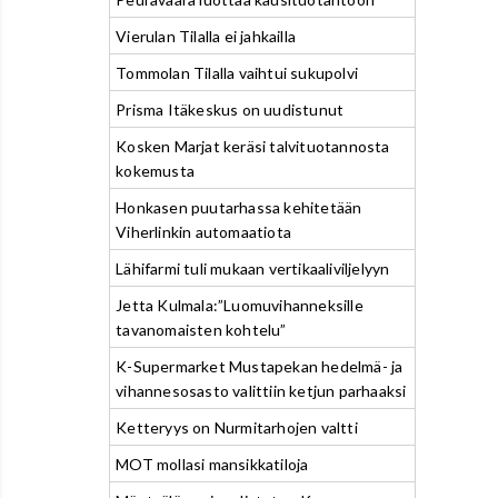
Vierulan Tilalla ei jahkailla
Tommolan Tilalla vaihtui sukupolvi
Prisma Itäkeskus on uudistunut
Kosken Marjat keräsi talvituotannosta
kokemusta
Honkasen puutarhassa kehitetään
Viherlinkin automaatiota
Lähifarmi tuli mukaan vertikaaliviljelyyn
Jetta Kulmala:”Luomuvihanneksille
tavanomaisten kohtelu”
K-Supermarket Mustapekan hedelmä- ja
vihannesosasto valittiin ketjun parhaaksi
Ketteryys on Nurmitarhojen valtti
MOT mollasi mansikkatiloja