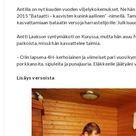
Antilla on nyt kuuden vuoden viljelykokemukset. Ne hän o
2015 ”Bataatti – kasvisten kuninkaallinen” -nimellä. Ta
kasvattamiaan bataatin versoja harrastelijoille. Julkisuu
Antti Laakson syntymäkoti on Kurussa, mutta hän asuu N
paikoista, missä hän kasvattelee taimia.
– Olin lapsena 4H-kerholainen ja viimeiset pari vuosik
porkkanoita, sipuleita ja punajuuria. Eläkkeelle jäätyäni v
Lisäys versoista