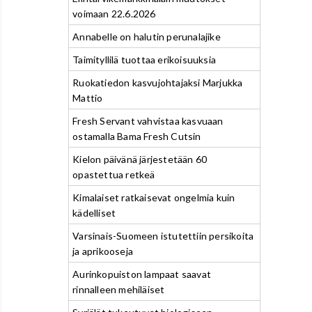
voimaan 22.6.2026
Annabelle on halutin perunalajike
Taimityllilä tuottaa erikoisuuksia
Ruokatiedon kasvujohtajaksi Marjukka
Mattio
Fresh Servant vahvistaa kasvuaan
ostamalla Bama Fresh Cutsin
Kielon päivänä järjestetään 60
opastettua retkeä
Kimalaiset ratkaisevat ongelmia kuin
kädelliset
Varsinais-Suomeen istutettiin persikoita
ja aprikooseja
Aurinkopuiston lampaat saavat
rinnalleen mehiläiset