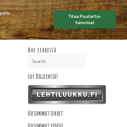
lpailu
Tilaa Puutarha-
Sanomat
Hae lehdistä
Lue Digilehtiä!
Uusimmat Lehdet
Uusimmat videot