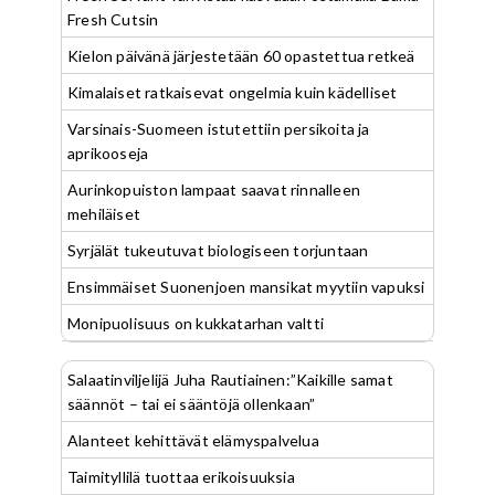
Fresh Cutsin
Kielon päivänä järjestetään 60 opastettua retkeä
Kimalaiset ratkaisevat ongelmia kuin kädelliset
Varsinais-Suomeen istutettiin persikoita ja
aprikooseja
Aurinkopuiston lampaat saavat rinnalleen
mehiläiset
Syrjälät tukeutuvat biologiseen torjuntaan
Ensimmäiset Suonenjoen mansikat myytiin vapuksi
Monipuolisuus on kukkatarhan valtti
Salaatinviljelijä Juha Rautiainen:”Kaikille samat
säännöt – tai ei sääntöjä ollenkaan”
Alanteet kehittävät elämyspalvelua
Taimityllilä tuottaa erikoisuuksia