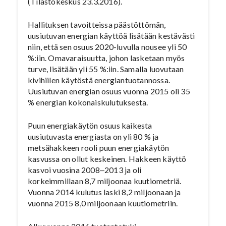
(Tilastokeskus 23.3.2016).
Hallituksen tavoitteissa päästöttömän,
uusiutuvan energian käyttöä lisätään kestävästi
niin, että sen osuus 2020-luvulla nousee yli 50
%:iin. Omavaraisuutta, johon lasketaan myös
turve, lisätään yli 55 %:iin. Samalla luovutaan
kivihiilen käytöstä energiantuotannossa.
Uusiutuvan energian osuus vuonna 2015 oli 35
% energian kokonaiskulutuksesta.
Puun energiakäytön osuus kaikesta
uusiutuvasta energiasta on yli 80 % ja
metsähakkeen rooli puun energiakäytön
kasvussa on ollut keskeinen. Hakkeen käyttö
kasvoi vuosina 2008‒2013 ja oli
korkeimmillaan 8,7 miljoonaa kuutiometriä.
Vuonna 2014 kulutus laski 8,2 miljoonaan ja
vuonna 2015 8,0 miljoonaan kuutiometriin.