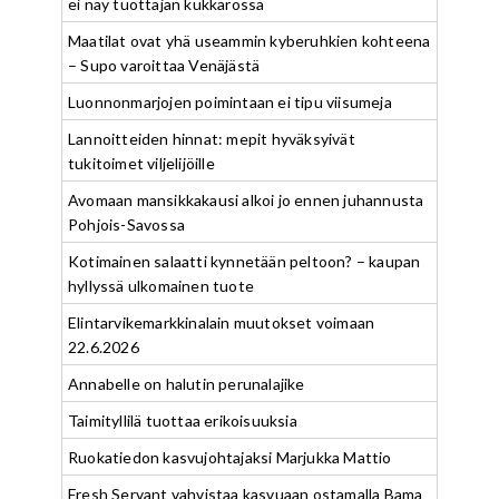
ei näy tuottajan kukkarossa
Maatilat ovat yhä useammin kyberuhkien kohteena
– Supo varoittaa Venäjästä
Luonnonmarjojen poimintaan ei tipu viisumeja
Lannoitteiden hinnat: mepit hyväksyivät
tukitoimet viljelijöille
Avomaan mansikkakausi alkoi jo ennen juhannusta
Pohjois-Savossa
Kotimainen salaatti kynnetään peltoon? – kaupan
hyllyssä ulkomainen tuote
Elintarvikemarkkinalain muutokset voimaan
22.6.2026
Annabelle on halutin perunalajike
Taimityllilä tuottaa erikoisuuksia
Ruokatiedon kasvujohtajaksi Marjukka Mattio
Fresh Servant vahvistaa kasvuaan ostamalla Bama