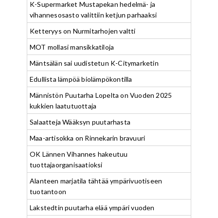
K-Supermarket Mustapekan hedelmä- ja
vihannesosasto valittiin ketjun parhaaksi
Ketteryys on Nurmitarhojen valtti
MOT mollasi mansikkatiloja
Mäntsälän sai uudistetun K-Citymarketin
Edullista lämpöä biolämpökontilla
Männistön Puutarha Lopelta on Vuoden 2025
kukkien laatutuottaja
Salaatteja Wääksyn puutarhasta
Maa-artisokka on Rinnekarin bravuuri
OK Lännen Vihannes hakeutuu
tuottajaorganisaatioksi
Alanteen marjatila tähtää ympärivuotiseen
tuotantoon
Lakstedtin puutarha elää ympäri vuoden