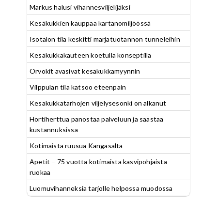
Markus halusi vihannesviljelijäksi
Kesäkukkien kauppaa kartanomiljöössä
Isotalon tila keskitti marjatuotannon tunneleihin
Kesäkukkakauteen koetulla konseptilla
Orvokit avasivat kesäkukkamyynnin
Vilppulan tila katsoo eteenpäin
Kesäkukkatarhojen viljelysesonki on alkanut
Hortiherttua panostaa palveluun ja säästää
kustannuksissa
Kotimaista ruusua Kangasalta
Apetit – 75 vuotta kotimaista kasvipohjaista
ruokaa
Luomuvihanneksia tarjolle helpossa muodossa