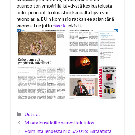
puunpolton ympärillä käydystä keskustelusta,
onko puunpoltto ilmaston kannalta hyvä vai
huono asia. EU:n komissio ratkaisee asian tänä
vuonna. Lue juttu
tästä
linkistä.
Kategoriat
Uutiset
Maatalousaloille neuvottelutulos
Poiminta lehdestä nro 5/2016: Bataatista