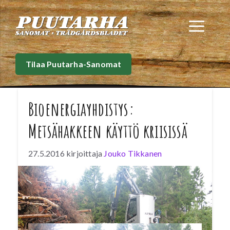
Siirry
sisältöön
Val
Tilaa Puutarha-Sanomat
Bioenergiayhdistys:
Metsähakkeen käyttö kriisissä
27.5.2016
kirjoittaja
Jouko Tikkanen
Luonnonvarakeskuksen tuoreet luvut kertovat
karua kieltä metsäpolttoaineiden käytön
jatkuvasta alenemisesta. Metsähakkeen
kokonaiskäyttö jatkaa laskuaan.