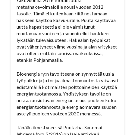
Alkuvuonna 2016 tuotantotuki
metsähakevoimaloille nousi vuoden 2012
tasolle. Tämä ei kuitenkaan riitä nostamaan
hakkeen käyttöä kasvu-uralle. Puuta käyttävää
uutta kapasiteettia ei ole valmistunut
muutamaan vuoteen ja suunnitellut hankkeet
lykätään tulevaisuuteen. Hakealan työpaikat
ovat vähentyneet viime vuosina ja alan yritykset
ovat olleet erittäin suurissa vaikeuksissa,
etenkin Pohjanmaalla.
Bioenergia ry:n tavoitteena on synnyttää uusia
työpaikkoja ja torjua ilmastonmuutosta viisaasti
edistämällä kotimaisten polttoaineiden käyttöä
energiantuotannossa. Yhdistyksen tavoite on
nostaa uusiutuvan energian osuus puoleen koko
energiantuotannosta ja energiaomavaraisuuden
aste yli puoleen vuoteen 2030 mennessä.
Tänään ilmestyneessä Puutarha-Sanomat -
lehdessä (nro 5/2016) on laaja artikkeli