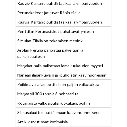
Kasvis-Kartano puhdistaa kaalia ympärivuoden
Perunakokeet jatkuvat Räpin tilalla
Kasvis-Kartano puhdistaa kaalia ympärivuoden
Penttilän Perunasiskot puhaltavat yhteen
Simulan Tilalla on tekemisen meninki
Arolan Peruna panostaa palveluun ja
paikallisuuteen
Marjakaupalla paikataan lomakuukauden myynti
Nanean ilmankuivain ja -puhdistin kasvihuoneisiin
Poikkeavalla lämpötilalla on paljon vaikutuksia
Marjaa yli 300 tonnia 8 hehtaarilta
Kotimaista valkosipulia ruokakauppoihin
Silmusalaatti muutti omaan kasvuhuoneeseen
Artik-kurkut ovat kotimaisia