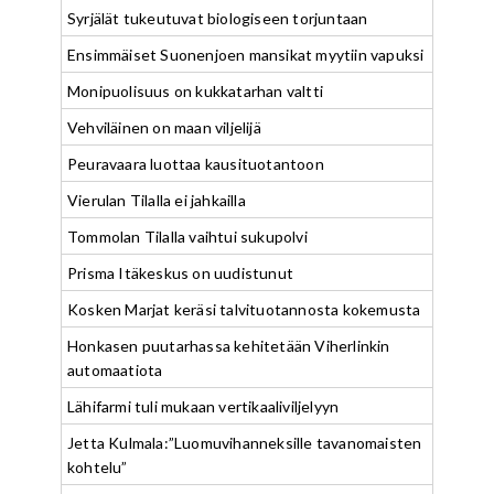
Syrjälät tukeutuvat biologiseen torjuntaan
Ensimmäiset Suonenjoen mansikat myytiin vapuksi
Monipuolisuus on kukkatarhan valtti
Vehviläinen on maan viljelijä
Peuravaara luottaa kausituotantoon
Vierulan Tilalla ei jahkailla
Tommolan Tilalla vaihtui sukupolvi
Prisma Itäkeskus on uudistunut
Kosken Marjat keräsi talvituotannosta kokemusta
Honkasen puutarhassa kehitetään Viherlinkin
automaatiota
Lähifarmi tuli mukaan vertikaaliviljelyyn
Jetta Kulmala:”Luomuvihanneksille tavanomaisten
kohtelu”