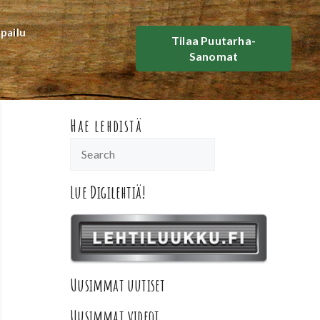
lpailu
Tilaa Puutarha-
Sanomat
Hae lehdistä
Lue Digilehtiä!
Uusimmat uutiset
Uusimmat videot