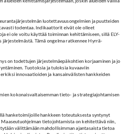
 alueiden kehittämisjärjestelmään, joskin alueiden välillä
seurantajärjestelmän luotettavuusongelmien ja puutteiden
avasti todentaa. Indikaattorit eivät ole olleet
oja ei ole voitu käyttää toiminnan kehittämiseen, sillä ELY-
os järjestelmästä. Tämä ongelma ratkennee Hyrrä-
s on todettujen järjestelmäepäkohtien korjaaminen ja jo
ntäminen. Tuotoksia ja tuloksia kuvaaviin
imerkiksi innovaatioiden ja kansainvälisten hankkeiden
hmien kokonaisvaltaisemman tieto- ja strategiajohtamisen
llä hanketoimijoille hankkeen toteutuksesta syntynyt
 Maaseutuohjelman tietojohtamista on kehitettävä niin,
ystytään välittämään mahdollisimman ajantasaista tietoa