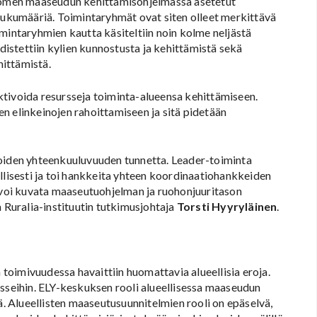
Suomen maaseudun kehittämisohjelmassa asetetut
 lukumääriä. Toimintaryhmät ovat siten olleet merkittävä
ntaryhmien kautta käsiteltiin noin kolme neljästä
edistettiin kylien kunnostusta ja kehittämistä sekä
ittämistä.
tivoida resursseja toiminta-alueensa kehittämiseen.
n elinkeinojen rahoittamiseen ja sitä pidetään
joiden yhteenkuuluvuuden tunnetta. Leader-toiminta
llisesti ja toi hankkeita yhteen koordinaatiohankkeiden
ä voi kuvata maaseutuohjelman ja ruohonjuuritason
ton Ruralia-instituutin tutkimusjohtaja
Torsti Hyyryläinen
.
oimivuudessa havaittiin huomattavia alueellisia eroja.
esseihin. ELY-keskuksen rooli alueellisessa maaseudun
 Alueellisten maaseutusuunnitelmien rooli on epäselvä,