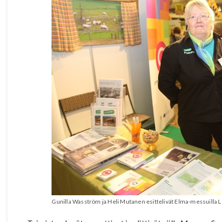
Gunilla Wasström ja Heli Mutanen esittelivät Elma-messuilla 