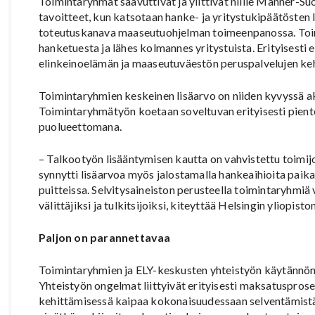
Toimintaryhmät saavuttivat ja ylittivät niille Manner-
tavoitteet, kun katsotaan hanke- ja yritystukipäätösten
toteutuskanava maaseutuohjelman toimeenpanossa. Toimi
hanketuesta ja lähes kolmannes yritystuista. Erityisesti 
elinkeinoelämän ja maaseutuväestön peruspalvelujen keh
Toimintaryhmien keskeinen lisäarvo on niiden kyvyssä ak
Toimintaryhmätyön koetaan soveltuvan erityisesti piente
puolueettomana.
– Talkootyön lisääntymisen kautta on vahvistettu toimi
synnytti lisäarvoa myös jalostamalla hankeaihioita paika
puitteissa. Selvitysaineiston perusteella toimintaryhmi
välittäjiksi ja tulkitsijoiksi, kiteyttää Helsingin yliopis
Paljon on parannettavaa
Toimintaryhmien ja ELY-keskusten yhteistyön käytännön t
Yhteistyön ongelmat liittyivät erityisesti maksatuspros
kehittämisessä kaipaa kokonaisuudessaan selventämistä.