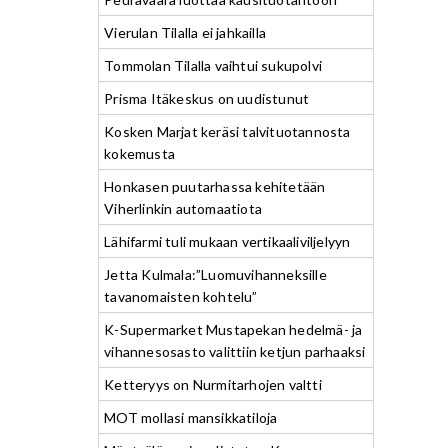
Vierulan Tilalla ei jahkailla
Tommolan Tilalla vaihtui sukupolvi
Prisma Itäkeskus on uudistunut
Kosken Marjat keräsi talvituotannosta
kokemusta
Honkasen puutarhassa kehitetään
Viherlinkin automaatiota
Lähifarmi tuli mukaan vertikaaliviljelyyn
Jetta Kulmala:”Luomuvihanneksille
tavanomaisten kohtelu”
K-Supermarket Mustapekan hedelmä- ja
vihannesosasto valittiin ketjun parhaaksi
Ketteryys on Nurmitarhojen valtti
MOT mollasi mansikkatiloja