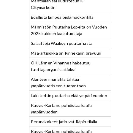
Mäntsälän sai uudistetun K-
Citymarketin
Edullista lämpöä biolämpökontilla
Männistön Puutarha Lopelta on Vuoden
2025 kukkien laatutuottaja
Salaatteja Wääksyn puutarhasta
Maa-artisokka on Rinnekarin bravuuri
OK Lännen Vihannes hakeutuu
tuottajaorganisaatioksi
Alanteen marjatila tähtää
ympärivuotiseen tuotantoon
Lakstedtin puutarha elää ympäri vuoden
Kasvis-Kartano puhdistaa kaalia
ympärivuoden
Perunakokeet jatkuvat Räpin tilalla
Kasvis-Kartano puhdistaa kaalia