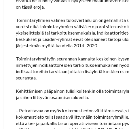
eivätkä ne kiinnity vahvasti nykyiseen maakuntavetoiseen
on tässä eroja.
Toimintaryhmien välinen tulosvertailu on ongelmallista 
vuoksi eikä toimintaryhmien välisiä eroja voi siten uskott
yksiselitteisiä tai tarkoituksenmukaisia. Indikaattoritiet
keskukset ja Leader-ryhmät eivät ole saaneet tietoja ul
järjestelmän myötä kaudella 2014–2020.
Toimintaryhmätyön seurannan kannalta keskeinen kysymy
nimettyjen indikaattoreiden tarkoituksenmukainen hyödy
indikaattoreihin tarvitaan joitakin lisäyksiä koskien es
seurantaa.
Kehittämisen pääpainon tulisi kuitenkin olla toimintary
ja siihen liittyvän osaamisen alueella.
– Petrattavaa on myös kokemustiedon välittämisessä, si
kokemustieto tulisi saada välittymään toimintaryhmälle.
että alue- ja paikallistason operatiiviseen toimintaan p