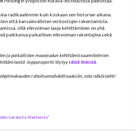
en
Helsingin yliopiston Ruralia-instituutista painottaa.
ina radikaalimmin kuin koskaan sen historian aikana.
sten että kansainvälisten verkostojen rakentamista.
nnissa, sillä elinvoiman laaja kehittäminen on yhä
eä paikkansa paikallisen elinvoiman rakentajina sekä
ten ja paikallisten maaseudun kehittämissuunnitelmien
hittämisestä -loppuraportti löytyy
tästä linkistä.
jelmakauden rahoitusmahdollisuuksiin, osta näköislehti
uden tukalasta tilanteesta”