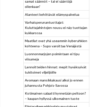
samat säännöt – tai ei sääntöjä
ollenkaan”
Alanteet kehittävät elämyspalvelua
Varhaisperunantuottajat:
Kuluttajahintojen nousu ei näy tuottajan
kukkarossa
Maatilat ovat yhä useammin kyberuhkien
kohteena – Supo varoittaa Venäjästä
Luonnonmarjojen poimintaan ei tipu
viisumeja
Lannoitteiden hinnat: mepit hyväksyivät
tukitoimet viljelijöille
Avomaan mansikkakausi alkoi jo ennen
juhannusta Pohjois-Savossa
Kotimainen salaatti kynnetään peltoon?
– kaupan hyllyssä ulkomainen tuote
Elintarvikemarkkinalain muutokset