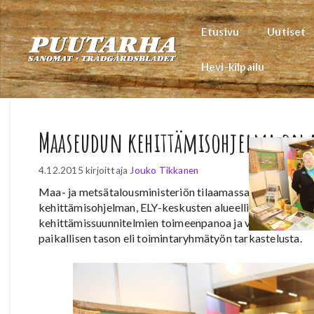
Siirry
sisältöön
Etusivu
Uutiset
Hevi-kilpailu
Maaseudun kehittämisohjelma on 
4.12.2015
kirjoittaja
Jouko Tikkanen
Maa- ja metsätalousministeriön tilaamassa selvitystyö
kehittämisohjelman, ELY-keskusten alueellisten maaseu
kehittämissuunnitelmien toimeenpanoa ja vaikuttavuutta. 
paikallisen tason eli toimintaryhmätyön tarkastelusta.