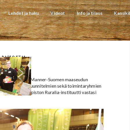
Lehdet ja haku
Videot
Info ja tilaus
Kansiki
arvioitu
ssä tarkasteltiin Manner-Suomen maaseudun
dun kehittämissuunnitelmien sekä toimintaryhmien
Helsingin yliopiston Ruralia-instituutti vastasi