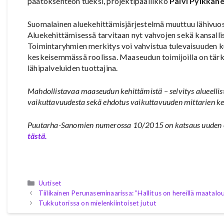
päätöksenteon tueksi, projektipäällikkö
Päivi Pylkkän
Suomalainen aluekehittämisjärjestelmä muuttuu lähivuos
Aluekehittämisessä tarvitaan nyt vahvojen sekä kansalli
Toimintaryhmien merkitys voi vahvistua tulevaisuuden ku
keskeisemmässä roolissa. Maaseudun toimijoilla on tärk
lähipalveluiden tuottajina.
Mahdollistavaa maaseudun kehittämistä – selvitys alueellis
vaikuttavuudesta sekä ehdotus vaikuttavuuden mittarien ke
Puutarha-Sanomien numerossa 10/2015 on katsaus uuden oh
tästä.
Kategoriat
Uutiset
Tiilikainen Perunaseminaarissa: ”Hallitus on hereillä maatalo
Tukkutorissa on mielenkiintoiset jutut