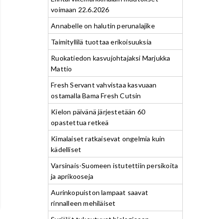
voimaan 22.6.2026
Annabelle on halutin perunalajike
Taimityllilä tuottaa erikoisuuksia
Ruokatiedon kasvujohtajaksi Marjukka
Mattio
Fresh Servant vahvistaa kasvuaan
ostamalla Bama Fresh Cutsin
Kielon päivänä järjestetään 60
opastettua retkeä
Kimalaiset ratkaisevat ongelmia kuin
kädelliset
Varsinais-Suomeen istutettiin persikoita
ja aprikooseja
Aurinkopuiston lampaat saavat
rinnalleen mehiläiset