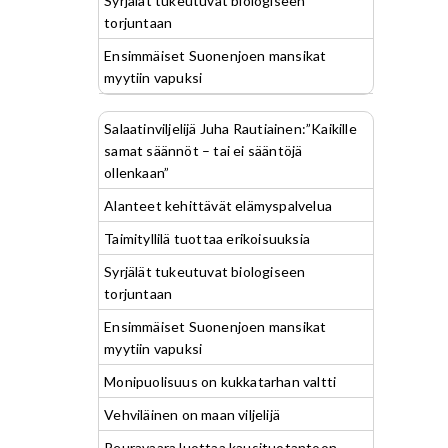
Syrjälät tukeutuvat biologiseen
torjuntaan
Ensimmäiset Suonenjoen mansikat
myytiin vapuksi
Salaatinviljelijä Juha Rautiainen:”Kaikille
samat säännöt – tai ei sääntöjä
ollenkaan”
Alanteet kehittävät elämyspalvelua
Taimityllilä tuottaa erikoisuuksia
Syrjälät tukeutuvat biologiseen
torjuntaan
Ensimmäiset Suonenjoen mansikat
myytiin vapuksi
Monipuolisuus on kukkatarhan valtti
Vehviläinen on maan viljelijä
Peuravaara luottaa kausituotantoon