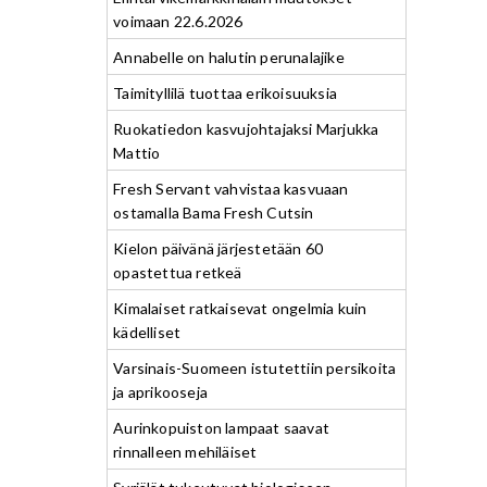
voimaan 22.6.2026
Annabelle on halutin perunalajike
Taimityllilä tuottaa erikoisuuksia
Ruokatiedon kasvujohtajaksi Marjukka
Mattio
Fresh Servant vahvistaa kasvuaan
ostamalla Bama Fresh Cutsin
Kielon päivänä järjestetään 60
opastettua retkeä
Kimalaiset ratkaisevat ongelmia kuin
kädelliset
Varsinais-Suomeen istutettiin persikoita
ja aprikooseja
Aurinkopuiston lampaat saavat
rinnalleen mehiläiset