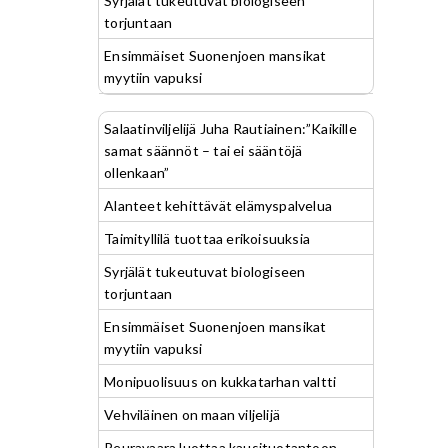
Syrjälät tukeutuvat biologiseen
torjuntaan
Ensimmäiset Suonenjoen mansikat
myytiin vapuksi
Salaatinviljelijä Juha Rautiainen:”Kaikille
samat säännöt – tai ei sääntöjä
ollenkaan”
Alanteet kehittävät elämyspalvelua
Taimityllilä tuottaa erikoisuuksia
Syrjälät tukeutuvat biologiseen
torjuntaan
Ensimmäiset Suonenjoen mansikat
myytiin vapuksi
Monipuolisuus on kukkatarhan valtti
Vehviläinen on maan viljelijä
Peuravaara luottaa kausituotantoon