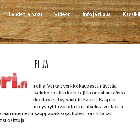
Lehdet ja haku
Videot
Info ja tilaus
Kansiki
oripuuhastelua
la miljoonilla euroilla. Vertaisverkkokaupasta näyttää
uotteita tai palveluita toisilta kuluttajilta on rahansäästö.
illa ja kauppapaikoilla yleistyy vauhdikkaasti. Kaupan
ta on ostanut tai myynyt tavaroita tai palveluja verkossa
tään internetin kauppapaikkoja, kuten Tori.fi:tä tai
 suosittuja.