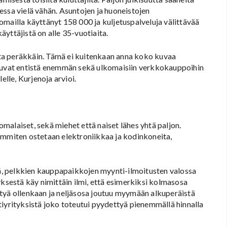
essa vielä vähän. Asuntojen ja huoneistojen
omailla käyttänyt 158 000 ja kuljetuspalveluja välittävää
yttäjistä on alle 35-vuotiaita.
ta peräkkäin. Tämä ei kuitenkaan anna koko kuvaa
utuvat entistä enemmän sekä ulkomaisiin verkkokauppoihin
elle, Kurjenoja arvioi.
alaiset, sekä miehet että naiset lähes yhtä paljon.
immiten ostetaan elektroniikkaa ja kodinkoneita,
, pelkkien kauppapaikkojen myynti-ilmoitusten valossa
yksestä käy nimittäin ilmi, että esimerkiksi kolmasosa
tyä ollenkaan ja neljäsosa joutuu myymään alkuperäistä
tiyrityksistä joko toteutui pyydettyä pienemmällä hinnalla