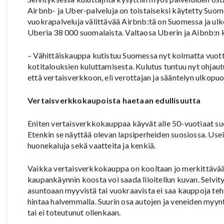
Airbnb- ja Uber-palveluja on toistaiseksi käytetty Suom
vuokrapalveluja välittävää Airbnb:tä on Suomessa ja ulk
Uberia 38 000 suomalaista. Valtaosa Uberin ja Aibnb:n kä
– Vähittäiskauppa kutistuu Suomessa nyt kolmatta vuot
kotitalouksien kuluttamisesta. Kulutus tuntuu nyt ohja
että vertaisverkkoon, eli verottajan ja sääntelyn ulkopuol
Vertaisverkkokaupoista haetaan edullisuutta
Eniten vertaisverkkokauppaa käyvät alle 50-vuotiaat suom
Etenkin se näyttää olevan lapsiperheiden suosiossa. Use
huonekaluja sekä vaatteita ja kenkiä.
Vaikka vertaisverkkokauppa on kooltaan jo merkittävää
kaupankäynnin koosta voi saada liioitellun kuvan. Selvit
asuntoaan myyvistä tai vuokraavista ei saa kauppoja teh
hintaa halvemmalla. Suurin osa autojen ja veneiden myyn
tai ei toteutunut ollenkaan.