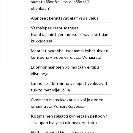
samat säännöt – tai ei sääntöjä
ollenkaan”
Alanteet kehittävät elämyspalvelua
Varhaisperunantuottajat:
Kuluttajahintojen nousu ei näy tuottajan
kukkarossa
Maatilat ovat yhä useammin kyberuhkien
kohteena – Supo varoittaa Venäjästä
Luonnonmarjojen poimintaan ei tipu
viisumeja
Lannoitteiden hinnat: mepit hyväksyivät
tukitoimet viljelijöille
Avomaan mansikkakausi alkoi jo ennen
juhannusta Pohjois-Savossa
Kotimainen salaatti kynnetään peltoon?
– kaupan hyllyssä ulkomainen tuote
Elintarvikemarkkinalain muutokset