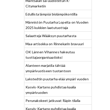
Mäntsälän sai uudistetun K-
Citymarketin
Edullista lämpöä biolämpökontilla
Männistön Puutarha Lopelta on Vuoden
2025 kukkien laatutuottaja
Salaatteja Wääksyn puutarhasta
Maa-artisokka on Rinnekarin bravuuri
OK Lännen Vihannes hakeutuu
tuottajaorganisaatioksi
Alanteen marjatila tähtää
ympärivuotiseen tuotantoon
Lakstedtin puutarha elää ympäri vuoden
Kasvis-Kartano puhdistaa kaalia
ympärivuoden
Perunakokeet jatkuvat Räpin tilalla
Kasvis-Kartano puhdistaa kaalia