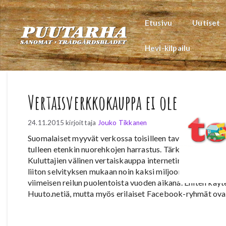
Siirry
sisältöön
Etusivu
Uutiset
Hevi-kilpailu
Vertaisverkkokauppa ei ole kirpput
24.11.2015
kirjoittaja
Jouko Tikkanen
Suomalaiset myyvät verkossa toisilleen tavaraa jo sadoil
tulleen etenkin nuorehkojen harrastus. Tärkein syy ostaa t
Kuluttajien välinen vertaiskauppa internetin eri foorume
liiton selvityksen mukaan noin kaksi miljoonaa suomalais
viimeisen reilun puolentoista vuoden aikana. Eniten käyte
Huuto.netiä, mutta myös erilaiset Facebook-ryhmät ovat