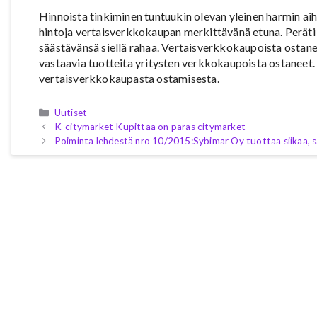
Hinnoista tinkiminen tuntuukin olevan yleinen harmin aihe
hintoja vertaisverkkokaupan merkittävänä etuna. Peräti
säästävänsä siellä rahaa. Vertaisverkkokaupoista ostan
vastaavia tuotteita yritysten verkkokaupoista ostaneet.
vertaisverkkokaupasta ostamisesta.
Kategoriat
Uutiset
K-citymarket Kupittaa on paras citymarket
Poiminta lehdestä nro 10/2015:Sybimar Oy tuottaa siikaa, sa