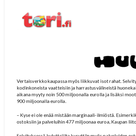
Vertaisverkkokaupassa myös liikkuvat isot rahat. Selvi
kodinkoneista vaatteisiin ja harrastusvälineistä huoneka
aikana myyty noin 500 miljoonalla eurolla ja lisäksi moot
900 miljoonalla eurolla.
– Kyse ei ole enää mistään marginaali-ilmiöstä. Esimerki
ostoksiin ja palveluihin 477 miljoonaa euroa, Kaupan lii
Selvityksessä kuluttajilta kysyttiin myös palveluiden osta