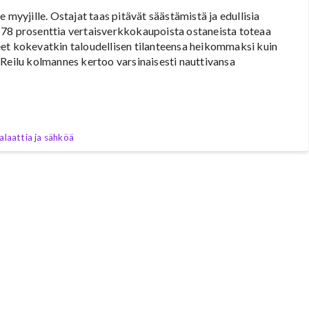
 myyjille. Ostajat taas pitävät säästämistä ja edullisia
 78 prosenttia vertaisverkkokaupoista ostaneista toteaa
eet kokevatkin taloudellisen tilanteensa heikommaksi kuin
 Reilu kolmannes kertoo varsinaisesti nauttivansa
laattia ja sähköä