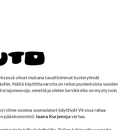
tyksessä olivat mukana tavallisimmat tuoteryhmät
luihin. Näitä käyttötavaroita on reilun puolentoista vuoden
toriajoneuvoja, veneitä ja niiden tarvikkeita on myyty noin
ksi viime vuonna suomalaiset käyttivät Virossa rahaa
ton pääekonomisti
Jaana Kurjenoja
vertaa.
misesta toisilta kuluttajilta. Paljon julkisuutta saaneita