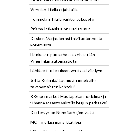
Vierulan Tilalla ei jahkailla
Tommolan Tilalla vaihtui sukupolvi
Prisma Itäkeskus on uudistunut
Kosken Marjat keräsi talvituotannosta
kokemusta
Honkasen puutarhassa kehitetään
Viherlinkin automaatiota
Lähifarmi tuli mukaan vertikaaliviljelyyn
Jetta Kulmala:”Luomuvihanneksille
tavanomaisten kohtelu”
K-Supermarket Mustapekan hedelmä- ja
vihannesosasto valittiin ketjun parhaaksi
Ketteryys on Nurmitarhojen valtti
MOT mollasi mansikkatiloja