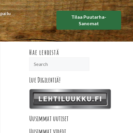
lpailu
Tilaa Puutarha-
Sanomat
Hae lehdistä
Lue Digilehtiä!
Uusimmat uutiset
Uusimmat videot