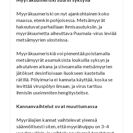
Myyräkuumeriski on nyt ajankohtainen koko
maassa, etenkin pohjoisessa. Metsämyyrät
hakeutuvat parhaillaan ihmisasutuksiin, ja
myyräkuumetta aiheuttava Puumala-virus leviää
metsämyyrien ulosteissa.
Myyräkuumeriskiä voi pienentää poistamalla
metsämyyrät asumuksista loukuilla syksyn ja
alkutalven aikana ja siivoamalla metsämyyrien
jätökset desinfioivaan liuokseen kastetulla
rätillä. Pölyimuria ei kannata käyttää, koska se
levittää viruspölyn ilmaan, ja virus tarttuu
ihmisiin useimmiten hengitysteitse.
Kannanvaihtelut ovat muuttumassa
Myyrälajien kannat vaihtelevat yleensä
säännöllisesti siten, että myyrähuippu on 3–4
vuoden välein, ja vaihtelu on yleensä tapahtunut