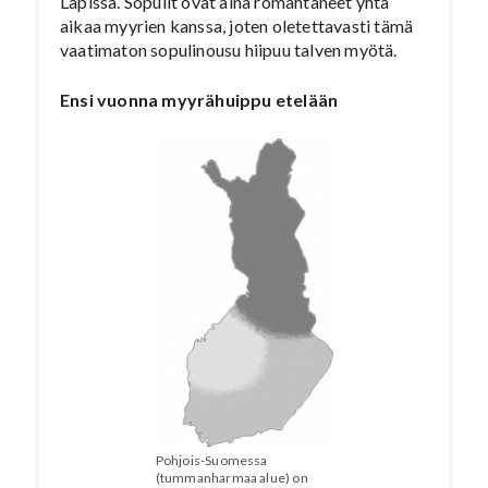
Lapissa. Sopulit ovat aina romahtaneet yhtä
aikaa myyrien kanssa, joten oletettavasti tämä
vaatimaton sopulinousu hiipuu talven myötä.
Ensi vuonna myyrähuippu etelään
Pohjois-Suomessa
(tummanharmaa alue) on