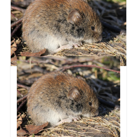
kun taas Etelä- ja Itä-Suomessa kannat ovat
kasvussa. Metsäpuiden taimituhoriski on suuri
alkavana talvena alueilla, joilla on runsaasti
myyriä. Myyräkannan runsaudella on merkitystä
myös omenatarhoihin ja taimistoihin, joilla on
varauduttu myyrätuhoihin tiheäsilmäisten
verkkojen avulla.