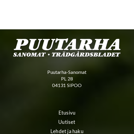
Puutarha-Sanomat
PL 28
04131 SIPOO
Etusivu
Uutiset
Lehdet ja haku