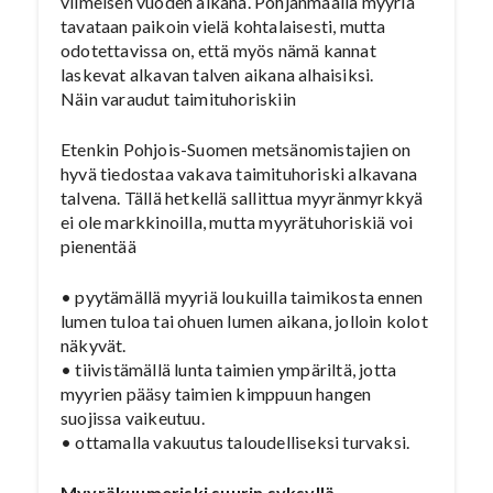
viimeisen vuoden aikana. Pohjanmaalla myyriä
tavataan paikoin vielä kohtalaisesti, mutta
odotettavissa on, että myös nämä kannat
laskevat alkavan talven aikana alhaisiksi.
Näin varaudut taimituhoriskiin
Etenkin Pohjois-Suomen metsänomistajien on
hyvä tiedostaa vakava taimituhoriski alkavana
talvena. Tällä hetkellä sallittua myyränmyrkkyä
ei ole markkinoilla, mutta myyrätuhoriskiä voi
pienentää
• pyytämällä myyriä loukuilla taimikosta ennen
lumen tuloa tai ohuen lumen aikana, jolloin kolot
näkyvät.
• tiivistämällä lunta taimien ympäriltä, jotta
myyrien pääsy taimien kimppuun hangen
suojissa vaikeutuu.
• ottamalla vakuutus taloudelliseksi turvaksi.
Myyräkuumeriski suurin syksyllä