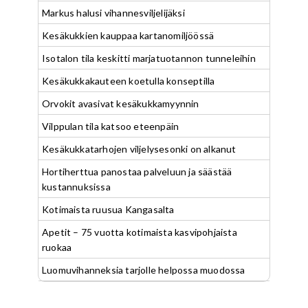
Markus halusi vihannesviljelijäksi
Kesäkukkien kauppaa kartanomiljöössä
Isotalon tila keskitti marjatuotannon tunneleihin
Kesäkukkakauteen koetulla konseptilla
Orvokit avasivat kesäkukkamyynnin
Vilppulan tila katsoo eteenpäin
Kesäkukkatarhojen viljelysesonki on alkanut
Hortiherttua panostaa palveluun ja säästää
kustannuksissa
Kotimaista ruusua Kangasalta
Apetit – 75 vuotta kotimaista kasvipohjaista
ruokaa
Luomuvihanneksia tarjolle helpossa muodossa