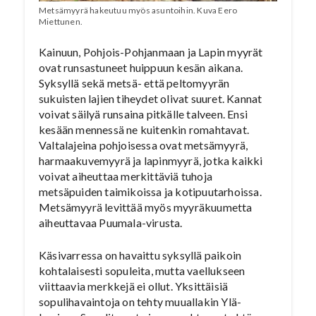
Metsämyyrä hakeutuu myös asuntoihin. Kuva Eero
Miettunen.
Kainuun, Pohjois-Pohjanmaan ja Lapin myyrät
ovat runsastuneet huippuun kesän aikana.
Syksyllä sekä metsä- että peltomyyrän
sukuisten lajien tiheydet olivat suuret. Kannat
voivat säilyä runsaina pitkälle talveen. Ensi
kesään mennessä ne kuitenkin romahtavat.
Valtalajeina pohjoisessa ovat metsämyyrä,
harmaakuvemyyrä ja lapinmyyrä, jotka kaikki
voivat aiheuttaa merkittäviä tuhoja
metsäpuiden taimikoissa ja kotipuutarhoissa.
Metsämyyrä levittää myös myyräkuumetta
aiheuttavaa Puumala-virusta.
Käsivarressa on havaittu syksyllä paikoin
kohtalaisesti sopuleita, mutta vaellukseen
viittaavia merkkejä ei ollut. Yksittäisiä
sopulihavaintoja on tehty muuallakin Ylä-