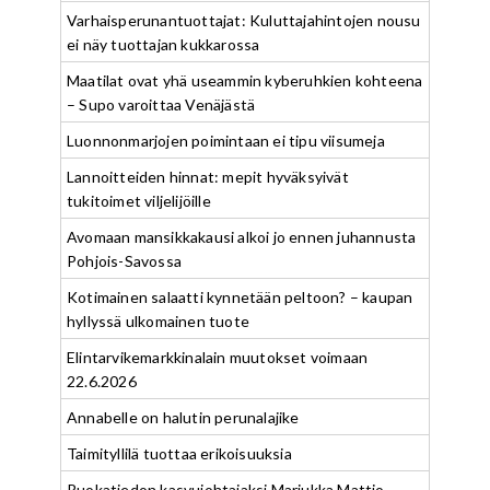
Varhaisperunantuottajat: Kuluttajahintojen nousu
ei näy tuottajan kukkarossa
Maatilat ovat yhä useammin kyberuhkien kohteena
– Supo varoittaa Venäjästä
Luonnonmarjojen poimintaan ei tipu viisumeja
Lannoitteiden hinnat: mepit hyväksyivät
tukitoimet viljelijöille
Avomaan mansikkakausi alkoi jo ennen juhannusta
Pohjois-Savossa
Kotimainen salaatti kynnetään peltoon? – kaupan
hyllyssä ulkomainen tuote
Elintarvikemarkkinalain muutokset voimaan
22.6.2026
Annabelle on halutin perunalajike
Taimityllilä tuottaa erikoisuuksia
Ruokatiedon kasvujohtajaksi Marjukka Mattio