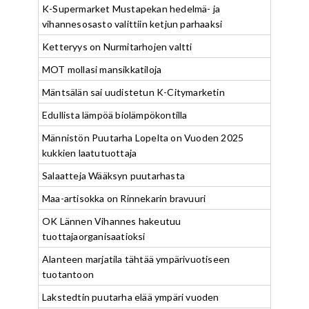
K-Supermarket Mustapekan hedelmä- ja
vihannesosasto valittiin ketjun parhaaksi
Ketteryys on Nurmitarhojen valtti
MOT mollasi mansikkatiloja
Mäntsälän sai uudistetun K-Citymarketin
Edullista lämpöä biolämpökontilla
Männistön Puutarha Lopelta on Vuoden 2025
kukkien laatutuottaja
Salaatteja Wääksyn puutarhasta
Maa-artisokka on Rinnekarin bravuuri
OK Lännen Vihannes hakeutuu
tuottajaorganisaatioksi
Alanteen marjatila tähtää ympärivuotiseen
tuotantoon
Lakstedtin puutarha elää ympäri vuoden