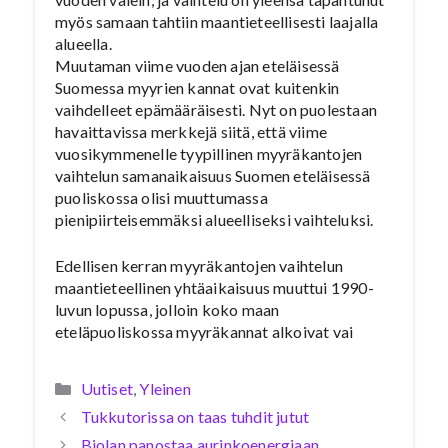
myös samaan tahtiin maantieteellisesti laajalla
alueella.
Muutaman viime vuoden ajan eteläisessä
Suomessa myyrien kannat ovat kuitenkin
vaihdelleet epämääräisesti. Nyt on puolestaan
havaittavissa merkkejä siitä, että viime
vuosikymmenelle tyypillinen myyräkantojen
vaihtelun samanaikaisuus Suomen eteläisessä
puoliskossa olisi muuttumassa
pienipiirteisemmäksi alueelliseksi vaihteluksi.
Edellisen kerran myyräkantojen vaihtelun
maantieteellinen yhtäaikaisuus muuttui 1990-
luvun lopussa, jolloin koko maan
eteläpuoliskossa myyräkannat alkoivat vai
Kategoriat
Uutiset
,
Yleinen
Tukkutorissa on taas tuhdit jutut
Biolan panostaa aurinkoenergiaan