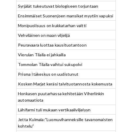
Syrjälät tukeutuvat biologiseen torjuntaan
Ensimmäiset Suonenjoen mansikat myytiin vapuksi
Monipuolisuus on kukkatarhan valtti
Vehviläinen on maan viljelijä
Peuravaara luottaa kausituotantoon
Vierulan Tilalla ei jahkailla
Tommolan Tilalla vaihtui sukupolvi
Prisma Itäkeskus on uudistunut
Kosken Marjat keräsi talvituotannosta kokemusta
Honkasen puutarhassa kehitetään Viherlinkin
automaatiota
Lähifarmi tuli mukaan vertikaaliviljelyyn
Jetta Kulmala:”Luomuvihanneksille tavanomaisten
kohtelu”