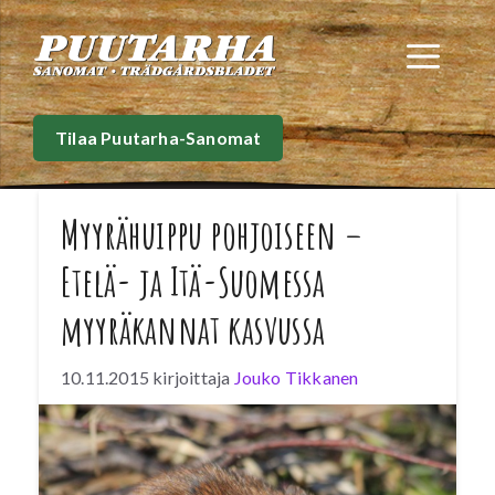
Siirry
sisältöön
Val
Tilaa Puutarha-Sanomat
Myyrähuippu pohjoiseen –
Etelä- ja Itä-Suomessa
myyräkannat kasvussa
10.11.2015
kirjoittaja
Jouko Tikkanen
Luonnonvarakeskuksen (Luke) tutkimusten
mukaan Pohjois-Suomessa on myyrähuippu
laajalla alueella. Keski- ja Länsi-Suomessa
myyräkannat ovat alhaiset tai romahtamassa,