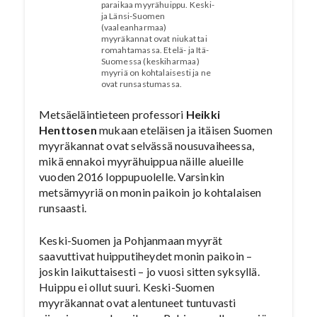
paraikaa myyrähuippu. Keski-
ja Länsi-Suomen
(vaaleanharmaa)
myyräkannat ovat niukat tai
romahtamassa. Etelä- ja Itä-
Suomessa (keskiharmaa)
myyriä on kohtalaisesti ja ne
ovat runsastumassa.
Metsäeläintieteen professori
Heikki
Henttosen
mukaan eteläisen ja itäisen Suomen
myyräkannat ovat selvässä nousuvaiheessa,
mikä ennakoi myyrähuippua näille alueille
vuoden 2016 loppupuolelle. Varsinkin
metsämyyriä on monin paikoin jo kohtalaisen
runsaasti.
Keski-Suomen ja Pohjanmaan myyrät
saavuttivat huipputiheydet monin paikoin –
joskin laikuttaisesti – jo vuosi sitten syksyllä.
Huippu ei ollut suuri. Keski-Suomen
myyräkannat ovat alentuneet tuntuvasti