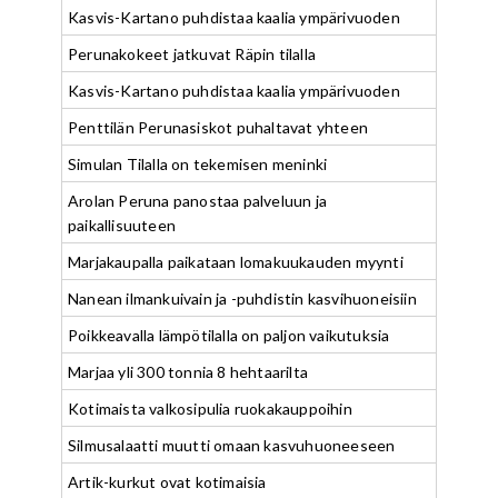
Kasvis-Kartano puhdistaa kaalia ympärivuoden
Perunakokeet jatkuvat Räpin tilalla
Kasvis-Kartano puhdistaa kaalia ympärivuoden
Penttilän Perunasiskot puhaltavat yhteen
Simulan Tilalla on tekemisen meninki
Arolan Peruna panostaa palveluun ja
paikallisuuteen
Marjakaupalla paikataan lomakuukauden myynti
Nanean ilmankuivain ja -puhdistin kasvihuoneisiin
Poikkeavalla lämpötilalla on paljon vaikutuksia
Marjaa yli 300 tonnia 8 hehtaarilta
Kotimaista valkosipulia ruokakauppoihin
Silmusalaatti muutti omaan kasvuhuoneeseen
Artik-kurkut ovat kotimaisia