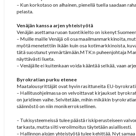
– Kun korkotaso on alhainen, pienellä tuella saadaan rah
pelasta.
Venäjän kanssa arjen yhteistyötä
Venäjän asettama ruoan tuontikielto on iskenyt Suomee
– Muille maille Venäjä oli osa maailmanmarkkinoita, mut
myötä menetettiin ikään kuin osa kotimarkkinoista, kuva
tätä suostunut ymmärtämään.MTK:n puheenjohtaja Martti
näyttävästi liueta.
– Venäjälle ei kuitenkaan voida kääntää selkää, vaan arje
Byrokratian purku etenee
Maatalousyrittäjät ovat hyvin rasittuneita EU-byrokrati
– Hallitusohjelmassa on velvoittavat kirjaukset byrokra
on juridinen vaihe. Selvitetään, mihin mikäkin byrokrat
säännöstö on niin monikerroksellinen.
– Tukisysteemeissä tulee päästä riskiperusteiseen valvo
tarkasta, mutta silti veroilmoitus täytetään asiallisesti.
– Hallinnon alojen yhteistyötä tulee kehittää. Nyt sama