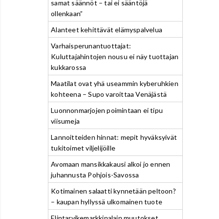
samat säännöt – tai ei sääntöjä
ollenkaan”
Alanteet kehittävät elämyspalvelua
Varhaisperunantuottajat:
Kuluttajahintojen nousu ei näy tuottajan
kukkarossa
Maatilat ovat yhä useammin kyberuhkien
kohteena – Supo varoittaa Venäjästä
Luonnonmarjojen poimintaan ei tipu
viisumeja
Lannoitteiden hinnat: mepit hyväksyivät
tukitoimet viljelijöille
Avomaan mansikkakausi alkoi jo ennen
juhannusta Pohjois-Savossa
Kotimainen salaatti kynnetään peltoon?
– kaupan hyllyssä ulkomainen tuote
Elintarvikemarkkinalain muutokset