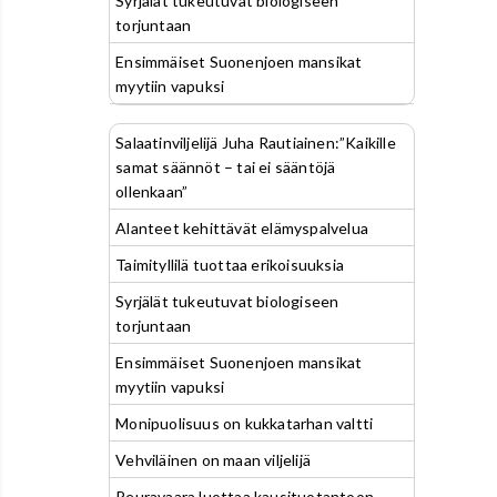
Syrjälät tukeutuvat biologiseen
torjuntaan
Ensimmäiset Suonenjoen mansikat
myytiin vapuksi
Salaatinviljelijä Juha Rautiainen:”Kaikille
samat säännöt – tai ei sääntöjä
ollenkaan”
Alanteet kehittävät elämyspalvelua
Taimityllilä tuottaa erikoisuuksia
Syrjälät tukeutuvat biologiseen
torjuntaan
Ensimmäiset Suonenjoen mansikat
myytiin vapuksi
Monipuolisuus on kukkatarhan valtti
Vehviläinen on maan viljelijä
Peuravaara luottaa kausituotantoon