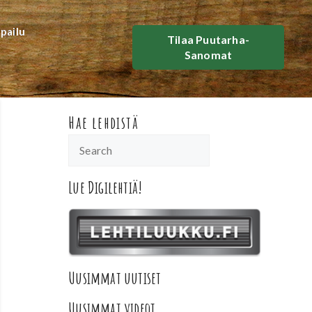
lpailu
Tilaa Puutarha-
Sanomat
Hae lehdistä
Lue Digilehtiä!
Uusimmat uutiset
Uusimmat videot