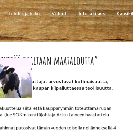
Lehdet ja haku
Videot
Info ja tilaus
Kansiki
siyttää osaltaan maataloutta”
lla. Vaikka kuluttajat arvostavat kotimaisuutta,
vat alhaisiksi kaupan kilpailuttaessa teollisuutta.
a kovemmin.
vakuuttelua siitä, että kaupparyhmän toteuttama ruoan
a. (lue SOK:n kenttäjohtaja Arttu Laineen haastattelu
jahinnat putosivat tämän vuoden toisella neljänneksellä 4,