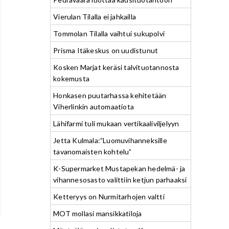
Vierulan Tilalla ei jahkailla
Tommolan Tilalla vaihtui sukupolvi
Prisma Itäkeskus on uudistunut
Kosken Marjat keräsi talvituotannosta
kokemusta
Honkasen puutarhassa kehitetään
Viherlinkin automaatiota
Lähifarmi tuli mukaan vertikaaliviljelyyn
Jetta Kulmala:”Luomuvihanneksille
tavanomaisten kohtelu”
K-Supermarket Mustapekan hedelmä- ja
vihannesosasto valittiin ketjun parhaaksi
Ketteryys on Nurmitarhojen valtti
MOT mollasi mansikkatiloja