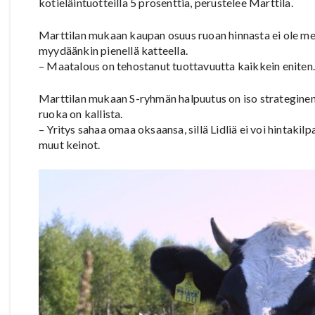
kotieläintuotteilla 5 prosenttia, perustelee Marttila.
Marttilan mukaan kaupan osuus ruoan hinnasta ei ole mer
myydäänkin pienellä katteella.
– Maatalous on tehostanut tuottavuutta kaikkein eniten.
Marttilan mukaan S-ryhmän halpuutus on iso strateginen 
ruoka on kallista.
– Yritys sahaa omaa oksaansa, sillä Lidliä ei voi hintakil
muut keinot.