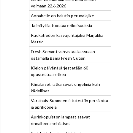
voimaan 22.6.2026
Annabelle on halutin perunalajike
Taimityllilä tuottaa erikoisuuksia
Ruokatiedon kasvujohtajaksi Marjukka
Mattio
Fresh Servant vahvistaa kasvuaan
ostamalla Bama Fresh Cutsin
Kielon päivänä järjestetään 60
opastettua retkeä
Kimalaiset ratkaisevat ongelmia kuin
kädelliset
Varsinais-Suomeen istutettiin persikoita
ja aprikooseja
Aurinkopuiston lampaat saavat
rinnalleen mehiläiset