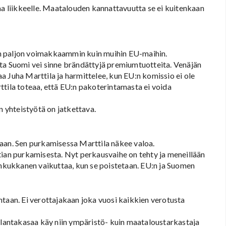
aa liikkeelle. Maatalouden kannattavuutta se ei kuitenkaan
n paljon voimakkaammin kuin muihin EU-maihin.
ta Suomi vei sinne brändättyjä premiumtuotteita. Venäjän
a Juha Marttila ja harmittelee, kun EU:n komissio ei ole
la toteaa, että EU:n pakoterintamasta ei voida
n yhteistyötä on jatkettava.
aan. Sen purkamisessa Marttila näkee valoa.
tian purkamisesta. Nyt perkausvaihe on tehty ja meneillään
iankukkanen vaikuttaa, kun se poistetaan. EU:n ja Suomen
ntaan. Ei verottajakaan joka vuosi kaikkien verotusta
a lantakasaa käy niin ympäristö- kuin maataloustarkastaja