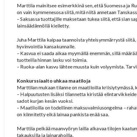
Marttila mainitsee esimerkkinä sen, että Suomessa ja Ru
on vain kymmenesosa siitä, mitä niitä annetaan Tanskass
– Saksassa tuottajille maksetaan tukea siitä, että sian sa
lainsäädännöllä kielletty.
Juha Marttila kaipaa taannoista yhteisymmärrystä siitä, e
hyvinvointia kansakunnalle.
– Kasvua ei saada aikaa myymällä enemmän, sillä määrään
tuotteilla hinnan lasku voi toimia.
– Ruoka-alan kasvu lähtee muusta kuin volyymista. Tarvita
Konkurssiaalto uhkaa maatiloja
Marttilan mukaan tilanne on maatiloilla kriisiytymässä, 
– Halpuutusten lisäksi tilannetta kiristää elintarvikkeid
sadot kurjan kesän vuoksi.
– Maatiloilla on todellinen maksuvalmiusongelma – rahat ei
on kiinnitetty eikä lainaa pankista enää saa.
Marttila pelkää maanvyöryn lailla alkavaa tilojen kaatumi
takauksilla ja lainarahoilla.