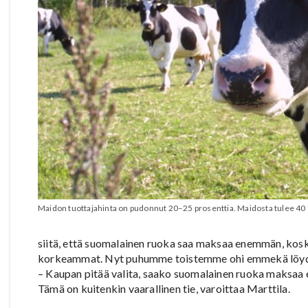
Maidon tuottajahinta on pudonnut 20–25 prosenttia. Maidosta tulee 40
siitä, että suomalainen ruoka saa maksaa enemmän, kos
korkeammat. Nyt puhumme toistemme ohi emmekä löydä
– Kaupan pitää valita, saako suomalainen ruoka maksaa e
Tämä on kuitenkin vaarallinen tie, varoittaa Marttila.