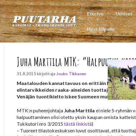
Siirry
sisältöön
Etusivu
Uutiset
Hevi-kilpailu
Juha Marttila MTK: ”Halpuutus krii
31.8.2015
kirjoittaja
Jouko Tikkanen
Maatalouden kannattavuus on erittäin huonolla tola
elintarvikkeiden raaka-aineiden tuottajahinnat painu
Venäjän tuontikielto iskee Suomeen muita EU-mait
MTK:n puheenjohtaja
Juha Marttila
ei niele S-ryhmän 
halpuuttaminen olisi otettu yksin kaupan omista katteist
Tukkutori nro 3/2015
tästä linkistä
)
– Tuoreet tilastokeskuksen luvut osoittavat, että tuotta