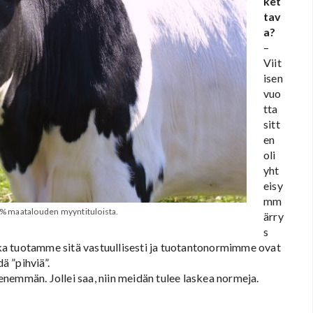
ket
tav
a?
–
Viit
isen
vuo
tta
sitt
en
oli
yht
eisy
mm
 % maatalouden myyntituloista.
ärry
s
ka tuotamme sitä vastuullisesti ja tuotantonormimme ovat
 ”pihviä”.
nemmän. Jollei saa, niin meidän tulee laskea normeja.