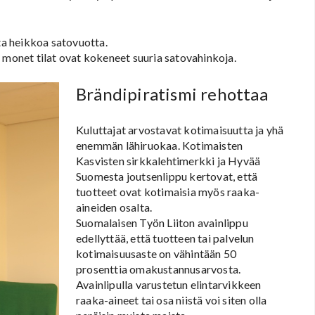
sta heikkoa satovuotta.
 monet tilat ovat kokeneet suuria satovahinkoja.
Brändipiratismi rehottaa
Kuluttajat arvostavat kotimaisuutta ja yhä
enemmän lähiruokaa. Kotimaisten
Kasvisten sirkkalehtimerkki ja Hyvää
Suomesta joutsenlippu kertovat, että
tuotteet ovat kotimaisia myös raaka-
aineiden osalta.
Suomalaisen Työn Liiton avainlippu
edellyttää, että tuotteen tai palvelun
kotimaisuusaste on vähintään 50
prosenttia omakustannusarvosta.
Avainlipulla varustetun elintarvikkeen
raaka-aineet tai osa niistä voi siten olla