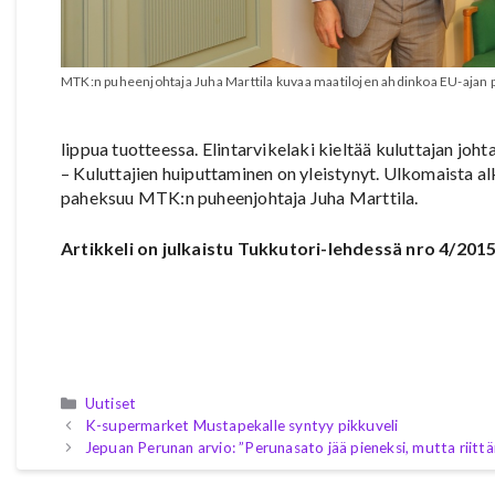
MTK:n puheenjohtaja Juha Marttila kuvaa maatilojen ahdinkoa EU-ajan
lippua tuotteessa. Elintarvikelaki kieltää kuluttajan jo
– Kuluttajien huiputtaminen on yleistynyt. Ulkomaista al
paheksuu MTK:n puheenjohtaja Juha Marttila.
Artikkeli on julkaistu Tukkutori-lehdessä nro 4/201
Kategoriat
Uutiset
K-supermarket Mustapekalle syntyy pikkuveli
Jepuan Perunan arvio: ”Perunasato jää pieneksi, mutta riittä