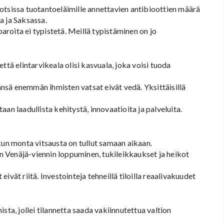
otsissa tuotantoeläimille annettavien antibioottien määrä
a ja Saksassa.
paroita ei typistetä. Meillä typistäminen on jo
ttä elintarvikeala olisi kasvuala, joka voisi tuoda
sä enemmän ihmisten vatsat eivät vedä. Yksittäisillä
an laadullista kehitystä, innovaatioita ja palveluita.
kun monta vitsausta on tullut samaan aikaan.
en Venäjä-viennin loppuminen, tukileikkaukset ja heikot
vät riitä. Investointeja tehneillä tiloilla reaalivakuudet
sta, jollei tilannetta saada vakiinnutettua valtion