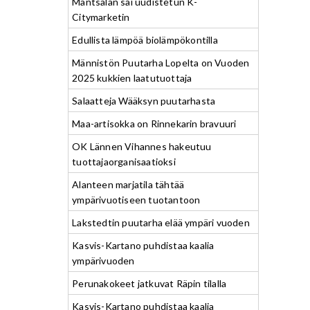
Mäntsälän sai uudistetun K-
Citymarketin
Edullista lämpöä biolämpökontilla
Männistön Puutarha Lopelta on Vuoden
2025 kukkien laatutuottaja
Salaatteja Wääksyn puutarhasta
Maa-artisokka on Rinnekarin bravuuri
OK Lännen Vihannes hakeutuu
tuottajaorganisaatioksi
Alanteen marjatila tähtää
ympärivuotiseen tuotantoon
Lakstedtin puutarha elää ympäri vuoden
Kasvis-Kartano puhdistaa kaalia
ympärivuoden
Perunakokeet jatkuvat Räpin tilalla
Kasvis-Kartano puhdistaa kaalia