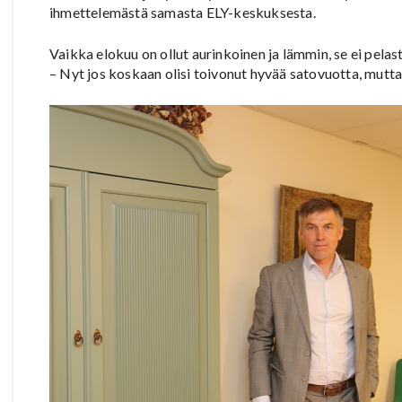
ihmettelemästä samasta ELY-keskuksesta.
Vaikka elokuu on ollut aurinkoinen ja lämmin, se ei pela
– Nyt jos koskaan olisi toivonut hyvää satovuotta, mutta