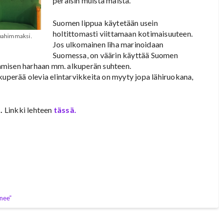
peräisin muista maista.
Suomen lippua käytetään usein
holtittomasti viittamaan kotimaisuuteen.
 pahimmaksi.
Jos ulkomainen liha marinoidaan
Suomessa, on väärin käyttää Suomen
htamisen harhaan mm. alkuperän suhteen.
kuperää olevia elintarvikkeita on myyty jopa lähiruokana,
5.
Linkki lehteen
tässä.
nee”