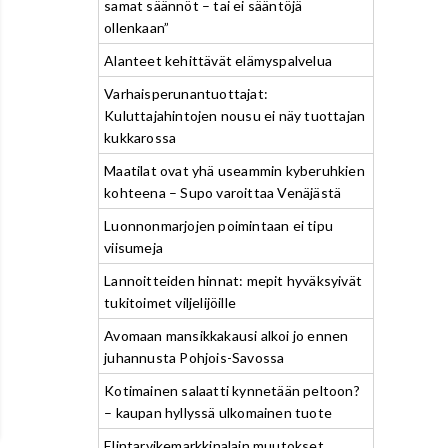
samat säännöt – tai ei sääntöjä
ollenkaan”
Alanteet kehittävät elämyspalvelua
Varhaisperunantuottajat:
Kuluttajahintojen nousu ei näy tuottajan
kukkarossa
Maatilat ovat yhä useammin kyberuhkien
kohteena – Supo varoittaa Venäjästä
Luonnonmarjojen poimintaan ei tipu
viisumeja
Lannoitteiden hinnat: mepit hyväksyivät
tukitoimet viljelijöille
Avomaan mansikkakausi alkoi jo ennen
juhannusta Pohjois-Savossa
Kotimainen salaatti kynnetään peltoon?
– kaupan hyllyssä ulkomainen tuote
Elintarvikemarkkinalain muutokset