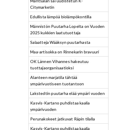
Mäntsälän sai uudistetun K-
Citymarketin
Edullista lämpöä biolämpökontilla
Männistön Puutarha Lopelta on Vuoden
2025 kukkien laatutuottaja
Salaatteja Wääksyn puutarhasta
Maa-artisokka on Rinnekarin bravuuri
OK Lännen Vihannes hakeutuu
tuottajaorganisaatioksi
Alanteen marjatila tähtää
ympärivuotiseen tuotantoon
Lakstedtin puutarha elää ympäri vuoden
Kasvis-Kartano puhdistaa kaalia
ympärivuoden
Perunakokeet jatkuvat Räpin tilalla
Kasvis-Kartano puhdistaa kaalia