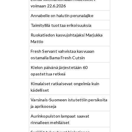
voimaan 22.6.2026
Annabelle on halutin perunalajike
Taimityllilä tuottaa erikoisuuksia
Ruokatiedon kasvujohtajaksi Marjukka
Mattio
Fresh Servant vahvistaa kasvuaan
ostamalla Bama Fresh Cutsin
Kielon päivänä järjestetään 60
opastettua retkeä
Kimalaiset ratkaisevat ongelmia kuin
kädelliset
Varsinais-Suomeen istutettiin persikoita
ja aprikooseja
Aurinkopuiston lampaat saavat
rinnalleen mehiläiset