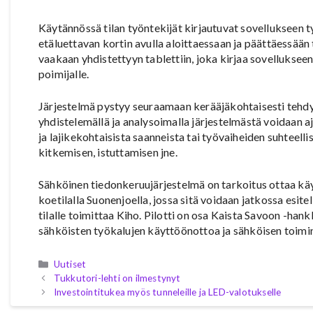
Käytännössä tilan työntekijät kirjautuvat sovellukseen 
etäluettavan kortin avulla aloittaessaan ja päättäessään
vaakaan yhdistettyyn tablettiin, joka kirjaa sovelluksee
poimijalle.
Järjestelmä pystyy seuraamaan kerääjäkohtaisesti tehdyt t
yhdistelemällä ja analysoimalla järjestelmästä voidaan aj
ja lajikekohtaisista saanneista tai työvaiheiden suhteelli
kitkemisen, istuttamisen jne.
Sähköinen tiedonkeruujärjestelmä on tarkoitus ottaa 
koetilalla Suonenjoella, jossa sitä voidaan jatkossa esite
tilalle toimittaa Kiho. Pilotti on osa Kaista Savoon -han
sähköisten työkalujen käyttöönottoa ja sähköisen toimi
Kategoriat
Uutiset
Tukkutori-lehti on ilmestynyt
Investointitukea myös tunneleille ja LED-valotukselle