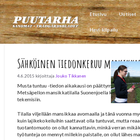
Siirry
sisältöön
Etusivu
Uutiset
Hevi-kilpailu
Sähköinen tiedonkeruu mansikkap
4.6.2015
kirjoittaja
Jouko Tikkanen
Musta tuntuu -tiedon aikakausi on päättymässä, kun säh
Metsäpellon mansikkatilalla Suonenjoella kokeillaan sä
tekemisiin.
Tilalla viljellään mansikkaa avomaalla ja tänä vuonna myö
kuin lajikekokeiluihin saattavat olla tuntuvat, mutta rea
tuotantomuoto on ollut kannattavin, minkä verran mikäkin
työtunteja on mennyt millekin palstalle, on ollut lähes m