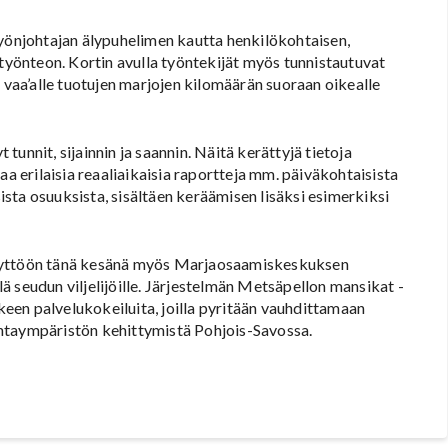
työnjohtajan älypuhelimen kautta henkilökohtaisen,
 työnteon. Kortin avulla työntekijät myös tunnistautuvat
n vaa’alle tuotujen marjojen kilomäärän suoraan oikealle
unnit, sijainnin ja saannin. Näitä kerättyjä tietoja
aa erilaisia reaaliaikaisia raportteja mm. päiväkohtaisista
sista osuuksista, sisältäen keräämisen lisäksi esimerkiksi
käyttöön tänä kesänä myös Marjaosaamiskeskuksen
llä seudun viljelijöille. Järjestelmän Metsäpellon mansikat -
kkeen palvelukokeiluita, joilla pyritään vauhdittamaan
ntaympäristön kehittymistä Pohjois-Savossa.