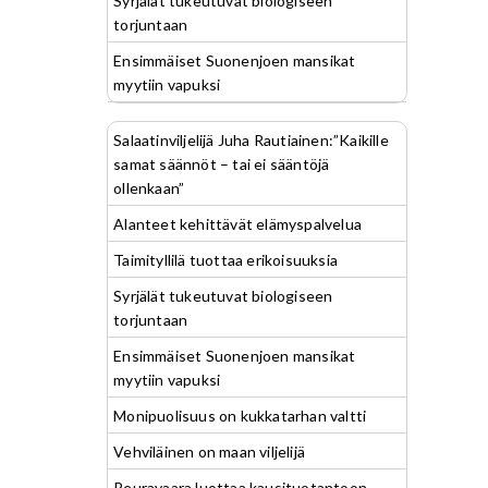
Syrjälät tukeutuvat biologiseen
torjuntaan
Ensimmäiset Suonenjoen mansikat
myytiin vapuksi
Salaatinviljelijä Juha Rautiainen:”Kaikille
samat säännöt – tai ei sääntöjä
ollenkaan”
Alanteet kehittävät elämyspalvelua
Taimityllilä tuottaa erikoisuuksia
Syrjälät tukeutuvat biologiseen
torjuntaan
Ensimmäiset Suonenjoen mansikat
myytiin vapuksi
Monipuolisuus on kukkatarhan valtti
Vehviläinen on maan viljelijä
Peuravaara luottaa kausituotantoon