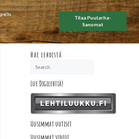
lpailu
Tilaa Puutarha-
Sanomat
Hae lehdistä
Lue Digilehtiä!
Uusimmat uutiset
Uusimmat videot