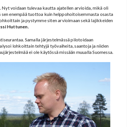
i. Nyt voidaan tulevaa kautta ajatellen arvioida, mikä oli
itä sen enempää tuottoa kuin helppohoitoisemmasta osasta
lohkoittain ja pystymme siten arvioimaan sekä lajikkeiden
ussi Huttunen.
tiseurantaa. Samalla järjestelmässä pilotoidaan
lysoi lohkoittain tehtyjä työvaiheita, saantoja ja niiden
uujärjestelmää ei ole käytössä missään muualla Suomessa.