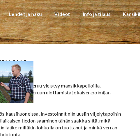
Lehdet ja haku
Videot
Info ja tilaus
Kansiki
ellolle
köinen tiedonkeruu yleistyy mansikkapelloilla.
hköisen tiedonkeruun ulottamista jokaisen poimijan
s kausihuoneissa. Investoinnit niin uusiin viljelytapoihin
aliaikaisen tiedon saaminen tähän saakka siitä, mikä
 lajike milläkin lohkolla on tuottanut ja minkä verran
ahdotonta.