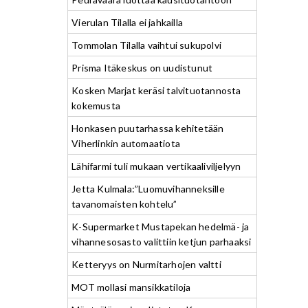
Vierulan Tilalla ei jahkailla
Tommolan Tilalla vaihtui sukupolvi
Prisma Itäkeskus on uudistunut
Kosken Marjat keräsi talvituotannosta
kokemusta
Honkasen puutarhassa kehitetään
Viherlinkin automaatiota
Lähifarmi tuli mukaan vertikaaliviljelyyn
Jetta Kulmala:”Luomuvihanneksille
tavanomaisten kohtelu”
K-Supermarket Mustapekan hedelmä- ja
vihannesosasto valittiin ketjun parhaaksi
Ketteryys on Nurmitarhojen valtti
MOT mollasi mansikkatiloja