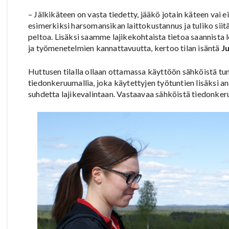
– Jälkikäteen on vasta tiedetty, jääkö jotain käteen vai e
esimerkiksi harsomansikan laittokustannus ja tuliko si
peltoa. Lisäksi saamme lajikekohtaista tietoa saannista 
ja työmenetelmien kannattavuutta, kertoo tilan isäntä
J
Huttusen tilalla ollaan ottamassa käyttöön sähköistä tun
tiedonkeruumallia, joka käytettyjen työtuntien lisäksi ana
suhdetta lajikevalintaan. Vastaavaa sähköistä tiedonker