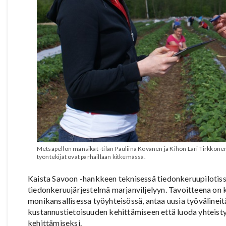
Metsäpellon mansikat -tilan Pauliina Kovanen ja Kihon Lari Tirkkone
työntekijät ovat parhaillaan kitkemässä.
Kaista Savoon -hankkeen teknisessä tiedonkeruupilotissa
tiedonkeruujärjestelmä marjanviljelyyn. Tavoitteena on
monikansallisessa työyhteisössä, antaa uusia työvälineitä
kustannustietoisuuden kehittämiseen että luoda yhteistyöt
kehittämiseksi.