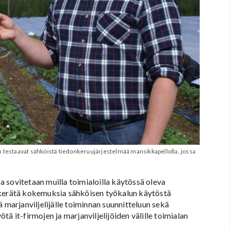
n testaavat sähköistä tiedonkeruujärjestelmää mansikkapellolla, jossa
 sovitetaan muilla toimialoilla käytössä oleva
 kerätä kokemuksia sähköisen työkalun käytöstä
 marjanviljelijälle toiminnan suunnitteluun sekä
ä it-firmojen ja marjanviljelijöiden välille toimialan