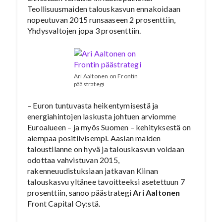
Teollisuusmaiden talouskasvun ennakoidaan
nopeutuvan 2015 runsaaseen 2 prosenttiin,
Yhdysvaltojen jopa 3 prosenttiin.
Ari Aaltonen on Frontin
päästrategi
– Euron tuntuvasta heikentymisestä ja
energiahintojen laskusta johtuen arviomme
Euroalueen – ja myös Suomen – kehityksestä on
aiempaa positiivisempi. Aasian maiden
taloustilanne on hyvä ja talouskasvun voidaan
odottaa vahvistuvan 2015,
rakenneuudistuksiaan jatkavan Kiinan
talouskasvu yltänee tavoitteeksi asetettuun 7
prosenttiin, sanoo päästrategi
Ari Aaltonen
Front Capital Oy:stä.