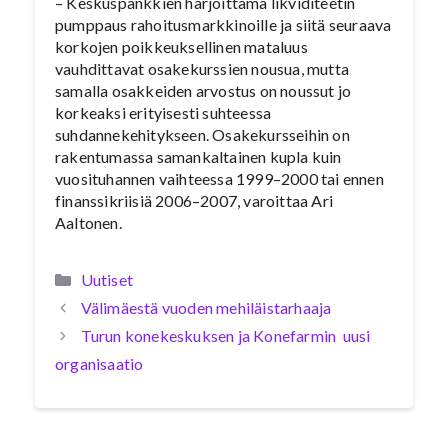
– Keskuspankkien harjoittama likviditeetin
pumppaus rahoitusmarkkinoille ja siitä seuraava
korkojen poikkeuksellinen mataluus
vauhdittavat osakekurssien nousua, mutta
samalla osakkeiden arvostus on noussut jo
korkeaksi erityisesti suhteessa
suhdannekehitykseen. Osakekursseihin on
rakentumassa samankaltainen kupla kuin
vuosituhannen vaihteessa 1999–2000 tai ennen
finanssikriisiä 2006–2007, varoittaa Ari
Aaltonen.
Kategoriat
Uutiset
Välimäestä vuoden mehiläistarhaaja
Turun konekeskuksen ja Konefarmin uusi
organisaatio