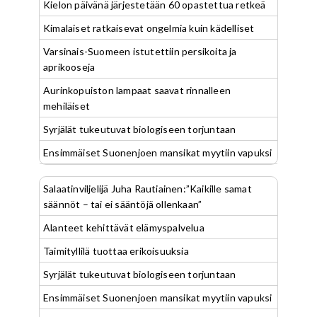
Kielon päivänä järjestetään 60 opastettua retkeä
Kimalaiset ratkaisevat ongelmia kuin kädelliset
Varsinais-Suomeen istutettiin persikoita ja
aprikooseja
Aurinkopuiston lampaat saavat rinnalleen
mehiläiset
Syrjälät tukeutuvat biologiseen torjuntaan
Ensimmäiset Suonenjoen mansikat myytiin vapuksi
Salaatinviljelijä Juha Rautiainen:”Kaikille samat
säännöt – tai ei sääntöjä ollenkaan”
Alanteet kehittävät elämyspalvelua
Taimityllilä tuottaa erikoisuuksia
Syrjälät tukeutuvat biologiseen torjuntaan
Ensimmäiset Suonenjoen mansikat myytiin vapuksi