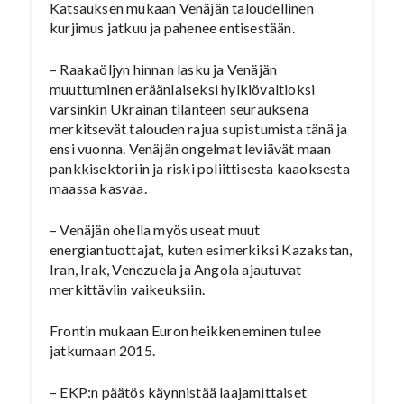
Katsauksen mukaan Venäjän taloudellinen
kurjimus jatkuu ja pahenee entisestään.
– Raakaöljyn hinnan lasku ja Venäjän
muuttuminen eräänlaiseksi hylkiövaltioksi
varsinkin Ukrainan tilanteen seurauksena
merkitsevät talouden rajua supistumista tänä ja
ensi vuonna. Venäjän ongelmat leviävät maan
pankkisektoriin ja riski poliittisesta kaaoksesta
maassa kasvaa.
– Venäjän ohella myös useat muut
energiantuottajat, kuten esimerkiksi Kazakstan,
Iran, Irak, Venezuela ja Angola ajautuvat
merkittäviin vaikeuksiin.
Frontin mukaan Euron heikkeneminen tulee
jatkumaan 2015.
– EKP:n päätös käynnistää laajamittaiset