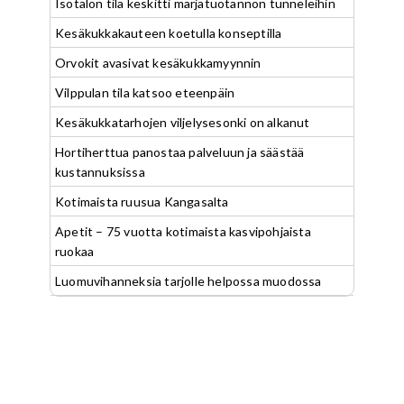
Isotalon tila keskitti marjatuotannon tunneleihin
Kesäkukkakauteen koetulla konseptilla
Orvokit avasivat kesäkukkamyynnin
Vilppulan tila katsoo eteenpäin
Kesäkukkatarhojen viljelysesonki on alkanut
Hortiherttua panostaa palveluun ja säästää
kustannuksissa
Kotimaista ruusua Kangasalta
Apetit – 75 vuotta kotimaista kasvipohjaista
ruokaa
Luomuvihanneksia tarjolle helpossa muodossa