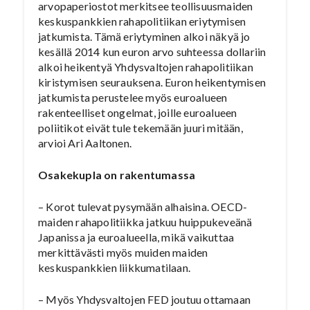
arvopaperiostot merkitsee teollisuusmaiden
keskuspankkien rahapolitiikan eriytymisen
jatkumista. Tämä eriytyminen alkoi näkyä jo
kesällä 2014 kun euron arvo suhteessa dollariin
alkoi heikentyä Yhdysvaltojen rahapolitiikan
kiristymisen seurauksena. Euron heikentymisen
jatkumista perustelee myös euroalueen
rakenteelliset ongelmat, joille euroalueen
poliitikot eivät tule tekemään juuri mitään,
arvioi Ari Aaltonen.
Osakekupla on rakentumassa
– Korot tulevat pysymään alhaisina. OECD-
maiden rahapolitiikka jatkuu huippukeveänä
Japanissa ja euroalueella, mikä vaikuttaa
merkittävästi myös muiden maiden
keskuspankkien liikkumatilaan.
– Myös Yhdysvaltojen FED joutuu ottamaan