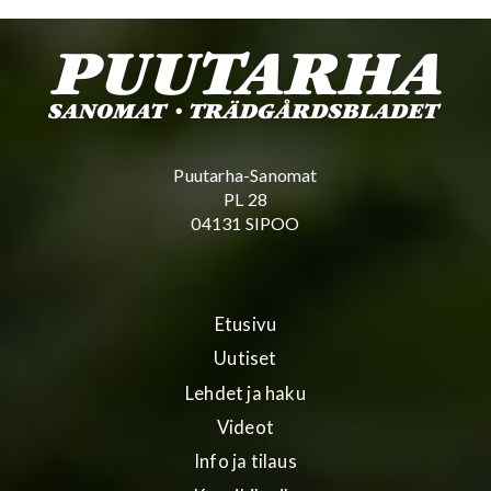
Puutarha-Sanomat
PL 28
04131 SIPOO
Etusivu
Uutiset
Lehdet ja haku
Videot
Info ja tilaus