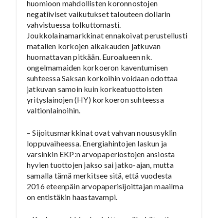
huomioon mahdollisten koronnostojen
negatiiviset vaikutukset talouteen dollarin
vahvistuessa tolkuttomasti.
Joukkolainamarkkinat ennakoivat perustellusti
matalien korkojen aikakauden jatkuvan
huomattavan pitkään. Euroalueen nk.
ongelmamaiden korkoeron kaventumisen
suhteessa Saksan korkoihin voidaan odottaa
jatkuvan samoin kuin korkeatuottoisten
yrityslainojen (HY) korkoeron suhteessa
valtionlainoihin.
– Sijoitusmarkkinat ovat vahvan noususyklin
loppuvaiheessa. Energiahintojen laskun ja
varsinkin EKP:n arvopaperiostojen ansiosta
hyvien tuottojen jakso sai jatko-ajan, mutta
samalla tämä merkitsee sitä, että vuodesta
2016 eteenpäin arvopaperisijoittajan maailma
on entistäkin haastavampi.