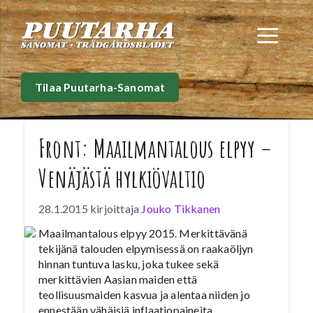
Siirry
sisältöön
Val
Tilaa Puutarha-Sanomat
Front: Maailmantalous elpyy –
Venäjästä hylkiövaltio
28.1.2015
kirjoittaja
Jouko Tikkanen
Maailmantalous elpyy 2015. Merkittävänä
tekijänä talouden elpymisessä on raakaöljyn
hinnan tuntuva lasku, joka tukee sekä
merkittävien Aasian maiden että
teollisuusmaiden kasvua ja alentaa niiden jo
ennestään vähäisiä inflaatiopaineita.