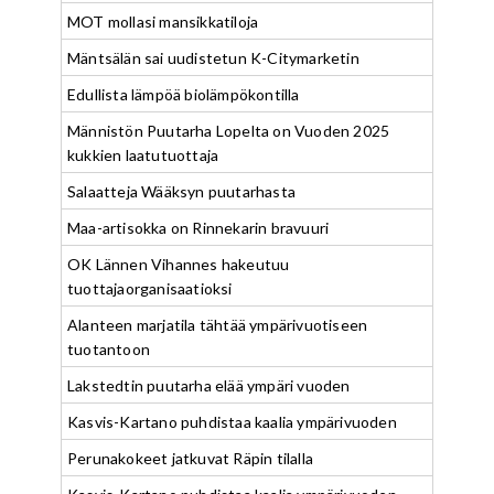
MOT mollasi mansikkatiloja
Mäntsälän sai uudistetun K-Citymarketin
Edullista lämpöä biolämpökontilla
Männistön Puutarha Lopelta on Vuoden 2025
kukkien laatutuottaja
Salaatteja Wääksyn puutarhasta
Maa-artisokka on Rinnekarin bravuuri
OK Lännen Vihannes hakeutuu
tuottajaorganisaatioksi
Alanteen marjatila tähtää ympärivuotiseen
tuotantoon
Lakstedtin puutarha elää ympäri vuoden
Kasvis-Kartano puhdistaa kaalia ympärivuoden
Perunakokeet jatkuvat Räpin tilalla