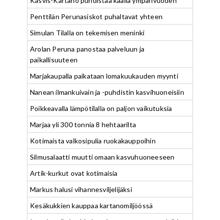
Kasvis-Kartano puhdistaa kaalia ympärivuoden
Penttilän Perunasiskot puhaltavat yhteen
Simulan Tilalla on tekemisen meninki
Arolan Peruna panostaa palveluun ja
paikallisuuteen
Marjakaupalla paikataan lomakuukauden myynti
Nanean ilmankuivain ja -puhdistin kasvihuoneisiin
Poikkeavalla lämpötilalla on paljon vaikutuksia
Marjaa yli 300 tonnia 8 hehtaarilta
Kotimaista valkosipulia ruokakauppoihin
Silmusalaatti muutti omaan kasvuhuoneeseen
Artik-kurkut ovat kotimaisia
Markus halusi vihannesviljelijäksi
Kesäkukkien kauppaa kartanomiljöössä