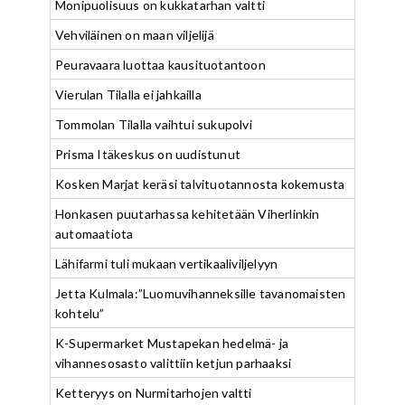
Monipuolisuus on kukkatarhan valtti
Vehviläinen on maan viljelijä
Peuravaara luottaa kausituotantoon
Vierulan Tilalla ei jahkailla
Tommolan Tilalla vaihtui sukupolvi
Prisma Itäkeskus on uudistunut
Kosken Marjat keräsi talvituotannosta kokemusta
Honkasen puutarhassa kehitetään Viherlinkin
automaatiota
Lähifarmi tuli mukaan vertikaaliviljelyyn
Jetta Kulmala:”Luomuvihanneksille tavanomaisten
kohtelu”
K-Supermarket Mustapekan hedelmä- ja
vihannesosasto valittiin ketjun parhaaksi
Ketteryys on Nurmitarhojen valtti