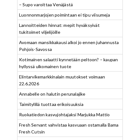
– Supo varoittaa Venäjästä
Luonnonmarjojen poimintaan ei tipu viisumeja
Lannoitteiden hinnat: mepit hyväksyivät
tukitoimet viljelijöille
Avomaan mansikkakausi alkoi jo ennen juhannusta
Pohjois-Savossa
Kotimainen salaatti kynnetään peltoon? – kaupan
hyllyssä ulkomainen tuote
Elintarvikemarkkinalain muutokset voimaan
22.6.2026
Annabelle on halutin perunalajike
Taimityllilä tuottaa erikoisuuksia
Ruokatiedon kasvujohtajaksi Marjukka Mattio
Fresh Servant vahvistaa kasvuaan ostamalla Bama
Fresh Cutsin