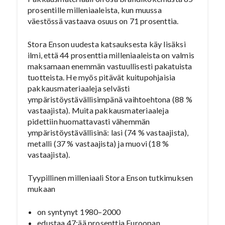
prosentille milleniaaleista, kun muussa
väestössä vastaava osuus on 71 prosenttia.
Stora Enson uudesta katsauksesta käy lisäksi
ilmi, että 44 prosenttia milleniaaleista on valmis
maksamaan enemmän vastuullisesti pakatuista
tuotteista. He myös pitävät kuitupohjaisia
pakkausmateriaaleja selvästi
ympäristöystävällisimpänä vaihtoehtona (88 %
vastaajista). Muita pakkausmateriaaleja
pidettiin huomattavasti vähemmän
ympäristöystävällisinä: lasi (74 % vastaajista),
metalli (37 % vastaajista) ja muovi (18 %
vastaajista).
Tyypillinen milleniaali Stora Enson tutkimuksen
mukaan
on syntynyt 1980–2000
edustaa 47:ää prosenttia Euroopan