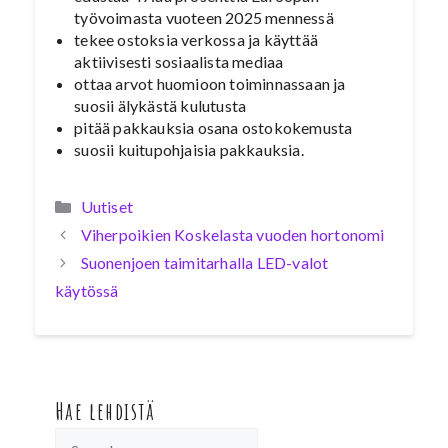
työvoimasta vuoteen 2025 mennessä
tekee ostoksia verkossa ja käyttää
aktiivisesti sosiaalista mediaa
ottaa arvot huomioon toiminnassaan ja
suosii älykästä kulutusta
pitää pakkauksia osana ostokokemusta
suosii kuitupohjaisia pakkauksia.
Kategoriat
Uutiset
Viherpoikien Koskelasta vuoden hortonomi
Suonenjoen taimitarhalla LED-valot
käytössä
Hae lehdistä