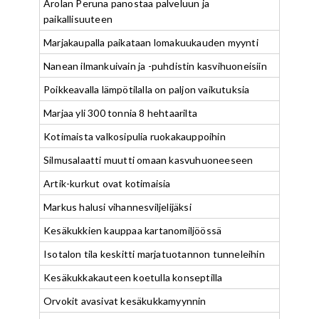
Arolan Peruna panostaa palveluun ja
paikallisuuteen
Marjakaupalla paikataan lomakuukauden myynti
Nanean ilmankuivain ja -puhdistin kasvihuoneisiin
Poikkeavalla lämpötilalla on paljon vaikutuksia
Marjaa yli 300 tonnia 8 hehtaarilta
Kotimaista valkosipulia ruokakauppoihin
Silmusalaatti muutti omaan kasvuhuoneeseen
Artik-kurkut ovat kotimaisia
Markus halusi vihannesviljelijäksi
Kesäkukkien kauppaa kartanomiljöössä
Isotalon tila keskitti marjatuotannon tunneleihin
Kesäkukkakauteen koetulla konseptilla
Orvokit avasivat kesäkukkamyynnin