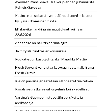
Avomaan mansikkakausi alkoi jo ennen juhannusta
Pohjois-Savossa
Kotimainen salaatti kynnetään peltoon? – kaupan
hyllyssä ulkomainen tuote
Elintarvikemarkkinalain muutokset voimaan
22.6.2026
Annabelle on halutin perunalajike
Taimityllilä tuottaa erikoisuuksia
Ruokatiedon kasvujohtajaksi Marjukka Mattio
Fresh Servant vahvistaa kasvuaan ostamalla Bama
Fresh Cutsin
Kielon päivänä järjestetään 60 opastettua retkeä
Kimalaiset ratkaisevat ongelmia kuin kädelliset
Varsinais-Suomeen istutettiin persikoita ja
aprikooseja
Aurinkopuiston lampaat saavat rinnalleen