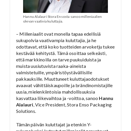
Hannu Alalauri Stora Ensosta sanoo milleniaalien
olevan vaativia kuluttajia.
– Milleniaalit ovat monella tapaa edellisiä
sukupolvia vaativampia kuluttajia, ja he
odottavat, että koko tuotteiden arvoketju tukee
kestävää kehitystä. Tämä osoittaa selkeästi,
että markkinoilla on tarve puukuiduista ja
muista uusiutuvista raaka-aineista
valmistetuille, ympäristöystävällisille
pakkauksille. Muuttuneet kuluttajaodotukset
avaavat vähittäiskaupoille ja brändinomistajille
uusia, mielenkiintoisia mahdollisuuksia
kasvattaa liikevaihtoa ja -voittoa, sanoo
Hannu
Alalauri
, Vice President, Stora Enso Packaging
Solutions.
Tämän päivän kuluttajat ja etenkin Y-
sukupolveksi kutsutut milleniaalit perustavat