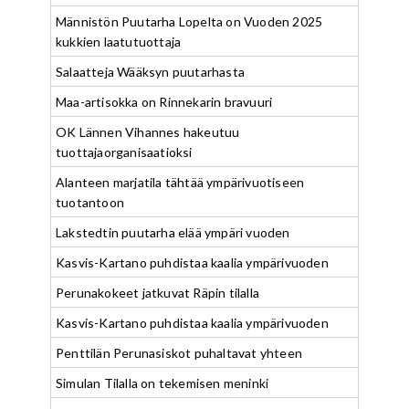
Männistön Puutarha Lopelta on Vuoden 2025
kukkien laatutuottaja
Salaatteja Wääksyn puutarhasta
Maa-artisokka on Rinnekarin bravuuri
OK Lännen Vihannes hakeutuu
tuottajaorganisaatioksi
Alanteen marjatila tähtää ympärivuotiseen
tuotantoon
Lakstedtin puutarha elää ympäri vuoden
Kasvis-Kartano puhdistaa kaalia ympärivuoden
Perunakokeet jatkuvat Räpin tilalla
Kasvis-Kartano puhdistaa kaalia ympärivuoden
Penttilän Perunasiskot puhaltavat yhteen
Simulan Tilalla on tekemisen meninki