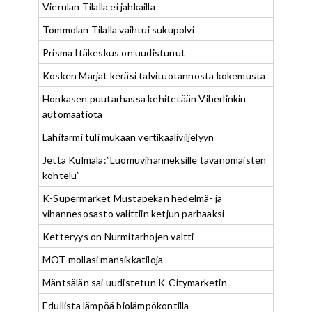
Vierulan Tilalla ei jahkailla
Tommolan Tilalla vaihtui sukupolvi
Prisma Itäkeskus on uudistunut
Kosken Marjat keräsi talvituotannosta kokemusta
Honkasen puutarhassa kehitetään Viherlinkin
automaatiota
Lähifarmi tuli mukaan vertikaaliviljelyyn
Jetta Kulmala:”Luomuvihanneksille tavanomaisten
kohtelu”
K-Supermarket Mustapekan hedelmä- ja
vihannesosasto valittiin ketjun parhaaksi
Ketteryys on Nurmitarhojen valtti
MOT mollasi mansikkatiloja
Mäntsälän sai uudistetun K-Citymarketin
Edullista lämpöä biolämpökontilla