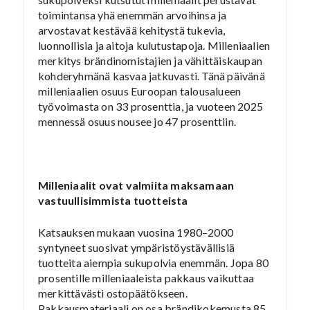
toimintansa yhä enemmän arvoihinsa ja
arvostavat kestävää kehitystä tukevia,
luonnollisia ja aitoja kulutustapoja. Milleniaalien
merkitys brändinomistajien ja vähittäiskaupan
kohderyhmänä kasvaa jatkuvasti. Tänä päivänä
milleniaalien osuus Euroopan talousalueen
työvoimasta on 33 prosenttia, ja vuoteen 2025
mennessä osuus nousee jo 47 prosenttiin.
Milleniaalit ovat valmiita maksamaan
vastuullisimmista tuotteista
Katsauksen mukaan vuosina 1980–2000
syntyneet suosivat ympäristöystävällisiä
tuotteita aiempia sukupolvia enemmän. Jopa 80
prosentille milleniaaleista pakkaus vaikuttaa
merkittävästi ostopäätökseen.
Pakkausmateriaali on osa brändikokemusta 85