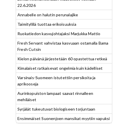
22.6.2026
Annabelle on halutin perunalajike
Taimityllilä tuottaa erikoisuuksia
Ruokatiedon kasvujohtajaksi Marjukka Mattio
Fresh Servant vahvistaa kasvuaan ostamalla Bama
Fresh Cutsin
Kielon päivänä järjestetään 60 opastettua retkeä
Kimalaiset ratkaisevat ongelmia kuin kädelliset
Varsinais-Suomeen istutettiin persikoita ja
aprikooseja
Aurinkopuiston lampaat saavat rinnalleen
mehiläiset
Syrjälät tukeutuvat biologiseen torjuntaan
Ensimmäiset Suonenjoen mansikat myytiin vapuksi