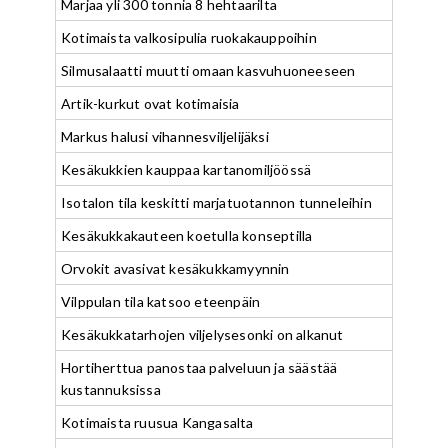
Marjaa yli 300 tonnia 8 hehtaarilta
Kotimaista valkosipulia ruokakauppoihin
Silmusalaatti muutti omaan kasvuhuoneeseen
Artik-kurkut ovat kotimaisia
Markus halusi vihannesviljelijäksi
Kesäkukkien kauppaa kartanomiljöössä
Isotalon tila keskitti marjatuotannon tunneleihin
Kesäkukkakauteen koetulla konseptilla
Orvokit avasivat kesäkukkamyynnin
Vilppulan tila katsoo eteenpäin
Kesäkukkatarhojen viljelysesonki on alkanut
Hortiherttua panostaa palveluun ja säästää
kustannuksissa
Kotimaista ruusua Kangasalta