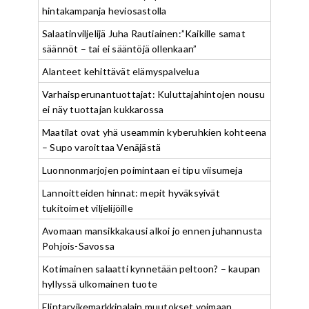
hintakampanja heviosastolla
Salaatinviljelijä Juha Rautiainen:”Kaikille samat
säännöt – tai ei sääntöjä ollenkaan”
Alanteet kehittävät elämyspalvelua
Varhaisperunantuottajat: Kuluttajahintojen nousu
ei näy tuottajan kukkarossa
Maatilat ovat yhä useammin kyberuhkien kohteena
– Supo varoittaa Venäjästä
Luonnonmarjojen poimintaan ei tipu viisumeja
Lannoitteiden hinnat: mepit hyväksyivät
tukitoimet viljelijöille
Avomaan mansikkakausi alkoi jo ennen juhannusta
Pohjois-Savossa
Kotimainen salaatti kynnetään peltoon? – kaupan
hyllyssä ulkomainen tuote
Elintarvikemarkkinalain muutokset voimaan