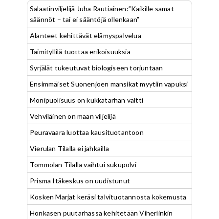
Salaatinviljelijä Juha Rautiainen:”Kaikille samat
säännöt – tai ei sääntöjä ollenkaan”
Alanteet kehittävät elämyspalvelua
Taimityllilä tuottaa erikoisuuksia
Syrjälät tukeutuvat biologiseen torjuntaan
Ensimmäiset Suonenjoen mansikat myytiin vapuksi
Monipuolisuus on kukkatarhan valtti
Vehviläinen on maan viljelijä
Peuravaara luottaa kausituotantoon
Vierulan Tilalla ei jahkailla
Tommolan Tilalla vaihtui sukupolvi
Prisma Itäkeskus on uudistunut
Kosken Marjat keräsi talvituotannosta kokemusta
Honkasen puutarhassa kehitetään Viherlinkin