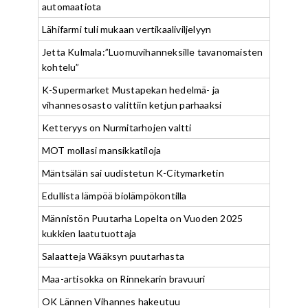
automaatiota
Lähifarmi tuli mukaan vertikaaliviljelyyn
Jetta Kulmala:”Luomuvihanneksille tavanomaisten
kohtelu”
K-Supermarket Mustapekan hedelmä- ja
vihannesosasto valittiin ketjun parhaaksi
Ketteryys on Nurmitarhojen valtti
MOT mollasi mansikkatiloja
Mäntsälän sai uudistetun K-Citymarketin
Edullista lämpöä biolämpökontilla
Männistön Puutarha Lopelta on Vuoden 2025
kukkien laatutuottaja
Salaatteja Wääksyn puutarhasta
Maa-artisokka on Rinnekarin bravuuri
OK Lännen Vihannes hakeutuu