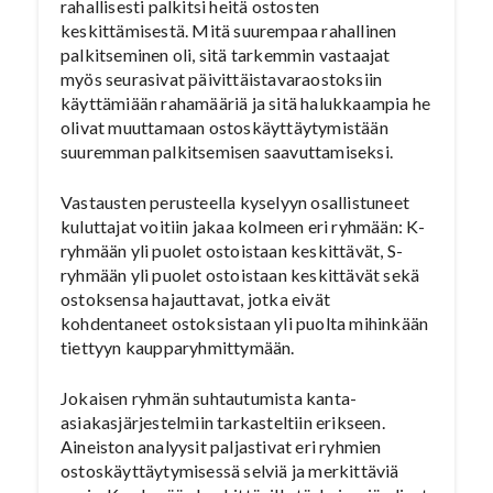
rahallisesti palkitsi heitä ostosten
keskittämisestä. Mitä suurempaa rahallinen
palkitseminen oli, sitä tarkemmin vastaajat
myös seurasivat päivittäistavaraostoksiin
käyttämiään rahamääriä ja sitä halukkaampia he
olivat muuttamaan ostoskäyttäytymistään
suuremman palkitsemisen saavuttamiseksi.
Vastausten perusteella kyselyyn osallistuneet
kuluttajat voitiin jakaa kolmeen eri ryhmään: K-
ryhmään yli puolet ostoistaan keskittävät, S-
ryhmään yli puolet ostoistaan keskittävät sekä
ostoksensa hajauttavat, jotka eivät
kohdentaneet ostoksistaan yli puolta mihinkään
tiettyyn kaupparyhmittymään.
Jokaisen ryhmän suhtautumista kanta-
asiakasjärjestelmiin tarkasteltiin erikseen.
Aineiston analyysit paljastivat eri ryhmien
ostoskäyttäytymisessä selviä ja merkittäviä