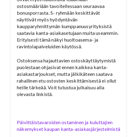
ostosmääriään tavoitellessaan seuraavaa
bonusporrasta. S- ryhmään keskittävät
näyttivät myös hyödyntävän
kaupparyhmittymän kumppanuusyrityksistä
saatavia kanta-asiakasetujaan muita useammin.
Erityisesti tämä näkyi huoltoasema- ja
ravintolapalveluiden käytössä.
Ostoksensa hajauttavien ostoskäyttäytymistä
puolestaan ohjasivat ennen kaikkea kanta-
asiakastarjoukset, mutta jälkikäteen saatava
rahallinen etu ostosten keskittämisestä ei ollut
heille tärkeää. Voit tutustua julkaisuu alla
olevasta linkistä.
Päivittäistavaroiden ostaminen ja kuluttajien
näkemykset kaupan kanta-asiakasjärjestelmistä