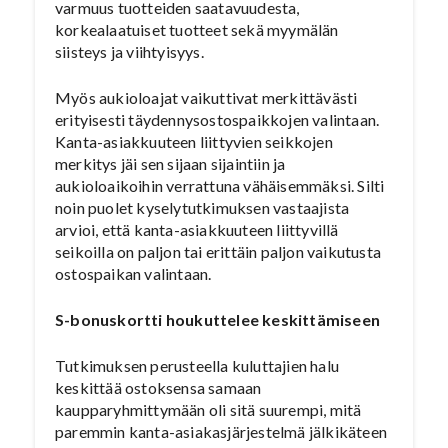
varmuus tuotteiden saatavuudesta,
korkealaatuiset tuotteet sekä myymälän
siisteys ja viihtyisyys.
Myös aukioloajat vaikuttivat merkittävästi
erityisesti täydennysostospaikkojen valintaan.
Kanta-asiakkuuteen liittyvien seikkojen
merkitys jäi sen sijaan sijaintiin ja
aukioloaikoihin verrattuna vähäisemmäksi. Silti
noin puolet kyselytutkimuksen vastaajista
arvioi, että kanta-asiakkuuteen liittyvillä
seikoilla on paljon tai erittäin paljon vaikutusta
ostospaikan valintaan.
S-bonuskortti houkuttelee keskittämiseen
Tutkimuksen perusteella kuluttajien halu
keskittää ostoksensa samaan
kaupparyhmittymään oli sitä suurempi, mitä
paremmin kanta-asiakasjärjestelmä jälkikäteen