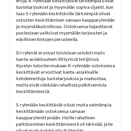
eroja. K-ryhmään keskittäville tärkeimpiä olivat
tuotetarjoukset ja myymälän sopiva sijainti, kun
taas S-ryhmään keskittäville tärkeimpiä olivat
ostosten keskittäminen samaan kaupparyhmään
ja myymäläuskollisuus. Ostoksensa hajauttavat
puolestaan valitsivat myymälän tarjousten ja
edullisten hintojen perusteella.
Eri ryhmät erosivat toisistaan selvästi myös
kanta-asiakkuuteen liittyvissä tekijöissä.
Kyselyn tulosten mukaan K-ryhmään ostoksensa
keskittävät arvostivat kanta-asiakkaille
kohdennettuja tuotetarjouksia ja mainontaa,
mutta eivät niinkään rahallista palkitsemista
keskittämisestä.
S-ryhmään keskittävät olivat muita valmiimpia
keskittämään ostoksensa samaan
kaupparyhmittymään. Heille rahallinen
palkitseminen keskittämisestä oli tärkeää, ja he
olivat myös halukkaita lisäämään