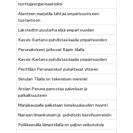
tuottajaorganisaatioksi
Alanteen marjatila tähtää ympärivuotiseen
tuotantoon
Lakstedtin puutarha elää ympäri vuoden
Kasvis-Kartano puhdistaa kaalia ympärivuoden
Perunakokeet jatkuvat Räpin tilalla
Kasvis-Kartano puhdistaa kaalia ympärivuoden
Penttilän Perunasiskot puhaltavat yhteen
Simulan Tilalla on tekemisen meninki
Arolan Peruna panostaa palveluun ja
paikallisuuteen
Marjakaupalla paikataan lomakuukauden myynti
Nanean ilmankuivain ja -puhdistin kasvihuoneisiin
Poikkeavalla lämpötilalla on paljon vaikutuksia