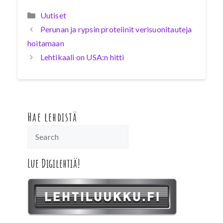
Kategoriat
Uutiset
Perunan ja rypsin proteiinit verisuonitauteja
hoitamaan
Lehtikaali on USA:n hitti
Hae lehdistä
Lue Digilehtiä!