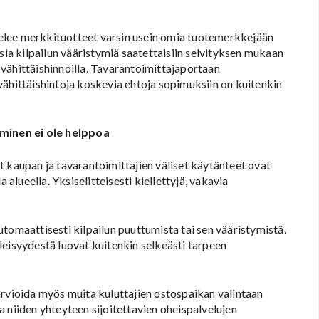
elee merkkituotteet varsin usein omia tuotemerkkejään
sia kilpailun vääristymiä saatettaisiin selvityksen mukaan
vähittäishinnoilla. Tavarantoimittajaportaan
vähittäishintoja koskevia ehtoja sopimuksiin on kuitenkin
minen ei ole helppoa
t kaupan ja tavarantoimittajien väliset käytänteet ovat
 alueella. Yksiselitteisesti kiellettyjä, vakavia
tomaattisesti kilpailun puuttumista tai sen vääristymistä.
leisyydestä luovat kuitenkin selkeästi tarpeen
arvioida myös muita kuluttajien ostospaikan valintaan
 niiden yhteyteen sijoitettavien oheispalvelujen