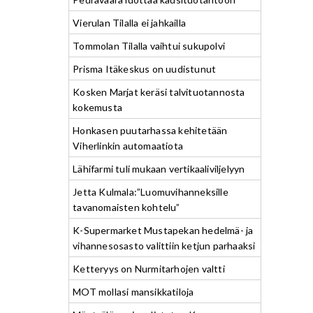
Vierulan Tilalla ei jahkailla
Tommolan Tilalla vaihtui sukupolvi
Prisma Itäkeskus on uudistunut
Kosken Marjat keräsi talvituotannosta
kokemusta
Honkasen puutarhassa kehitetään
Viherlinkin automaatiota
Lähifarmi tuli mukaan vertikaaliviljelyyn
Jetta Kulmala:”Luomuvihanneksille
tavanomaisten kohtelu”
K-Supermarket Mustapekan hedelmä- ja
vihannesosasto valittiin ketjun parhaaksi
Ketteryys on Nurmitarhojen valtti
MOT mollasi mansikkatiloja