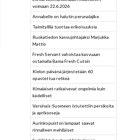
voimaan 22.6.2026
Annabelle on halutin perunalajike
Taimityllilä tuottaa erikoisuuksia
Ruokatiedon kasvujohtajaksi Marjukka
Mattio
Fresh Servant vahvistaa kasvuaan
ostamalla Bama Fresh Cutsin
Kielon päivänä järjestetään 60
opastettua retkeä
Kimalaiset ratkaisevat ongelmia kuin
kädelliset
Varsinais-Suomeen istutettiin persikoita
ja aprikooseja
Aurinkopuiston lampaat saavat
rinnalleen mehiläiset