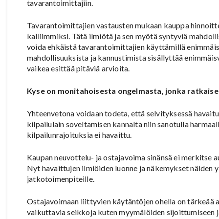
tavarantoimittajiin.
Tavarantoimittajien vastausten mukaan kauppa hinnoitt
kalliimmiksi. Tätä ilmiötä ja sen myötä syntyviä mahdolli
voida ehkäistä tavarantoimittajien käyttämillä enimmäis
mahdollisuuksista ja kannustimista sisällyttää enimmäis
vaikea esittää pitäviä arvioita.
Kyse on monitahoisesta ongelmasta, jonka ratkaise
Yhteenvetona voidaan todeta, että selvityksessä havaitu
kilpailulain soveltamisen kannalta niin sanotulla harmaalla
kilpailunrajoituksia ei havaittu.
Kaupan neuvottelu- ja ostajavoima sinänsä ei merkitse au
Nyt havaittujen ilmiöiden luonne ja näkemykset näiden y
jatkotoimenpiteille.
Ostajavoimaan liittyvien käytäntöjen ohella on tärkeää 
vaikuttavia seikkoja kuten myymälöiden sijoittumiseen ja