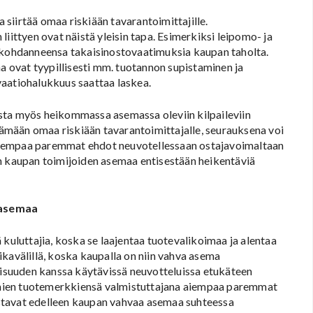
a siirtää omaa riskiään tavarantoimittajille.
iittyen ovat näistä yleisin tapa. Esimerkiksi leipomo- ja
i kohdanneensa takaisinostovaatimuksia kaupan taholta.
ovat tyypillisesti mm. tuotannon supistaminen ja
vaatiohalukkuus saattaa laskea.
utusta myös heikommassa asemassa oleviin kilpaileviin
rtämään omaa riskiään tavarantoimittajalle, seurauksena voi
n aiempaa paremmat ehdot neuvotellessaan ostajavoimaltaan
en kaupan toimijoiden asemaa entisestään heikentäviä
 asemaa
 kuluttajia, koska se laajentaa tuotevalikoimaa ja alentaa
kavälillä, koska kaupalla on niin vahva asema
llisuuden kanssa käytävissä neuvotteluissa etukäteen
n omien tuotemerkkiensä valmistuttajana aiempaa paremmat
stavat edelleen kaupan vahvaa asemaa suhteessa