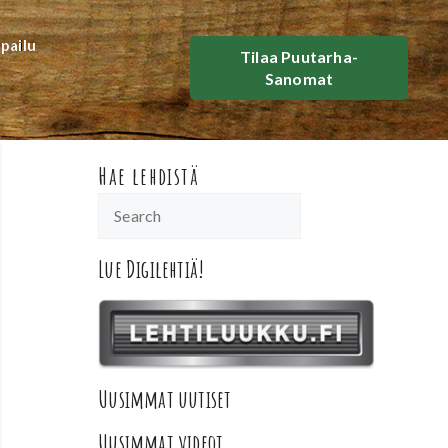
lpailu
Tilaa Puutarha-
Sanomat
Hae lehdistä
Lue Digilehtiä!
Uusimmat uutiset
Uusimmat videot