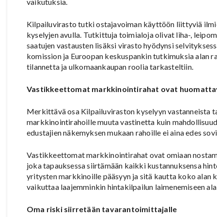
vaikutuksia.
Kilpailuvirasto tutki ostajavoiman käyttöön liittyviä ilmi
kyselyjen avulla. Tutkittuja toimialoja olivat liha-, leip
saatujen vastausten lisäksi virasto hyödynsi selvitykse
komission ja Euroopan keskuspankin tutkimuksia alan ra
tilannetta ja ulkomaankaupan roolia tarkasteltiin.
Vastikkeettomat markkinointirahat ovat huomattav
Merkittävä osa Kilpailuviraston kyselyyn vastanneista t
markkinointirahoille muuta vastinetta kuin mahdollisuu
edustajien näkemyksen mukaan rahoille ei aina edes sovi
Vastikkeettomat markkinointirahat ovat omiaan nostama
joka tapauksessa siirtämään kaikki kustannuksensa hintoi
yritysten markkinoille pääsyyn ja sitä kautta koko alan 
vaikuttaa laajemminkin hintakilpailun laimenemiseen alal
Oma riski siirretään tavarantoimittajalle