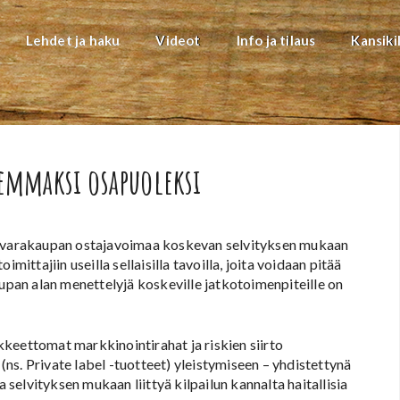
Lehdet ja haku
Videot
Info ja tilaus
Kansiki
vemmaksi osapuoleksi
stavarakaupan ostajavoimaa koskevan selvityksen mukaan
tajiin useilla sellaisilla tavoilla, joita voidaan pitää
aupan alan menettelyjä koskeville jatkotoimenpiteille on
keettomat markkinointirahat ja riskien siirto
ns. Private label -tuotteet) yleistymiseen – yhdistettynä
elvityksen mukaan liittyä kilpailun kannalta haitallisia