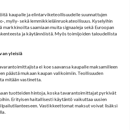
öitä kaupalle ja elintarviketeollisuudelle suunnattujen
omo-, mylly- sekä lemmikkieläinruokateollisuus. Kyselyihin
ssä markkinoilta saamiaan muita signaaleja sekä Euroopan
kenteesta ja käytännöistä. Myös toimijoiden taloudellista
an yleisiä
avarantoimittajista ei koe saavansa kaupalle maksamilleen
den päästä mukaan kaupan valikoimiin. Teollisuuden
ta mitään vastinetta.
an tuotteiden hintoja, koska tavarantoimittajat pyrkivät
hin. Erityisen haitallisesti käytäntö vaikuttaa uusien
kilpailutilanteeseen. Vastikkeettomat maksut voivat lisäksi
la.