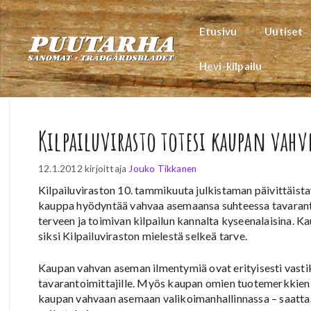
Siirry
sisältöön
Etusivu
Uutiset
Hevi-kilpailu
Kilpailuvirasto totesi kaupan vah
12.1.2012
kirjoittaja
Jouko Tikkanen
Kilpailuviraston 10. tammikuuta julkistaman päivittäi
kauppa hyödyntää vahvaa asemaansa suhteessa tavarantoimit
terveen ja toimivan kilpailun kannalta kyseenalaisina. K
siksi Kilpailuviraston mielestä selkeä tarve.
Kaupan vahvan aseman ilmentymiä ovat erityisesti vastik
tavarantoimittajille. Myös kaupan omien tuotemerkkien (
kaupan vahvaan asemaan valikoimanhallinnassa – saattaa s