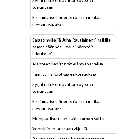
Syrjälät tukeutuvat biologiseen
torjuntaan
Ensimmäiset Suonenjoen mansikat
myytiin vapuksi
Salaatinviljelijä Juha Rautiainen:”Kaikille
samat säännöt – tai ei sääntöjä
ollenkaan”
Alanteet kehittävät elämyspalvelua
Taimityllilä tuottaa erikoisuuksia
Syrjälät tukeutuvat biologiseen
torjuntaan
Ensimmäiset Suonenjoen mansikat
myytiin vapuksi
Monipuolisuus on kukkatarhan valtti
Vehviläinen on maan viljelijä
Peuravaara luottaa kausituotantoon