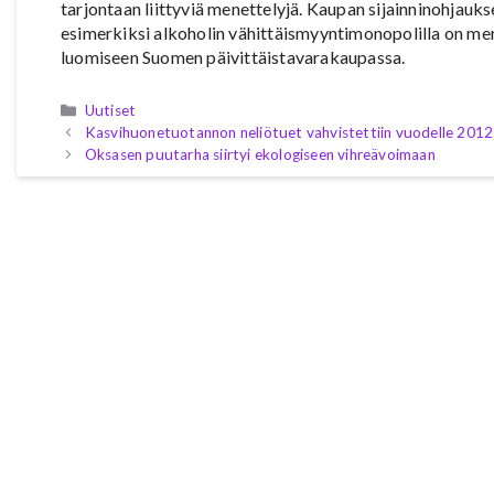
tarjontaan liittyviä menettelyjä. Kaupan sijainninohjaukse
esimerkiksi alkoholin vähittäismyyntimonopolilla on mer
luomiseen Suomen päivittäistavarakaupassa.
Kategoriat
Uutiset
Kasvihuonetuotannon neliötuet vahvistettiin vuodelle 2012
Oksasen puutarha siirtyi ekologiseen vihreävoimaan