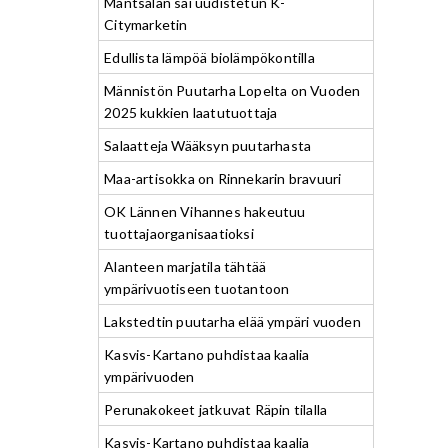
Mäntsälän sai uudistetun K-
Citymarketin
Edullista lämpöä biolämpökontilla
Männistön Puutarha Lopelta on Vuoden
2025 kukkien laatutuottaja
Salaatteja Wääksyn puutarhasta
Maa-artisokka on Rinnekarin bravuuri
OK Lännen Vihannes hakeutuu
tuottajaorganisaatioksi
Alanteen marjatila tähtää
ympärivuotiseen tuotantoon
Lakstedtin puutarha elää ympäri vuoden
Kasvis-Kartano puhdistaa kaalia
ympärivuoden
Perunakokeet jatkuvat Räpin tilalla
Kasvis-Kartano puhdistaa kaalia