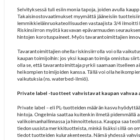
Selvityksessä tuli esiin monia tapoja, joiden avulla kaupp
Takaisinostovaatimukset myymättä jääneisiin tuotteisiin l
lemmikkieläinruokateollisuuden vastaajista 3/4 ilmoitt
Riskinsiirron myötä kasvavan epävarmuuden seurauksena 
hintojen korotuspaineet. Myös tavarantoimittajien inno
Tavarantoimittajien ohella riskinsiirrolla voi olla vaik
kaupan toimijoihin: jos yksi kaupan toimija onnistuu sii
olla se, että tavarantoimittaja pyrkii saamaan itsellee
heikompien toimijoiden kanssa. Tällä voi olla heikompi
vaikutuksia (ns. waterbed-ilmiö).
Private label -tuotteet vahvistavat kaupan vahvaa
Private label – eli PL-tuotteiden määrän kasvu hyödyttää
hintoja. Ongelmia saattaa kuitenkin ilmetä pidemmällä ai
valikoimanhallinnassa ja hinnoittelussa. Kauppa saa teo
tiedon uusista merkkituotteista, minkä lisäksi sillä o
tiedot tuotteiden kulurakenteesta. Nämä yhdessä vahvi