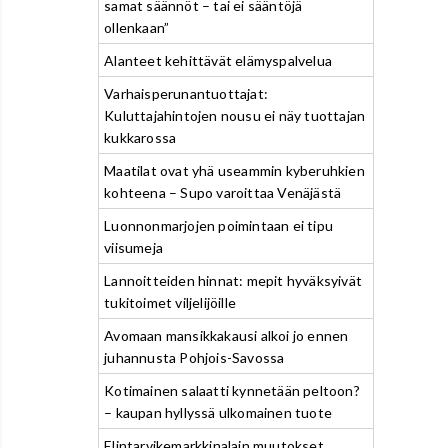
samat säännöt – tai ei sääntöjä
ollenkaan”
Alanteet kehittävät elämyspalvelua
Varhaisperunantuottajat:
Kuluttajahintojen nousu ei näy tuottajan
kukkarossa
Maatilat ovat yhä useammin kyberuhkien
kohteena – Supo varoittaa Venäjästä
Luonnonmarjojen poimintaan ei tipu
viisumeja
Lannoitteiden hinnat: mepit hyväksyivät
tukitoimet viljelijöille
Avomaan mansikkakausi alkoi jo ennen
juhannusta Pohjois-Savossa
Kotimainen salaatti kynnetään peltoon?
– kaupan hyllyssä ulkomainen tuote
Elintarvikemarkkinalain muutokset