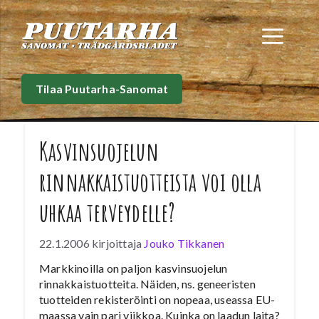
Siirry
sisältöön
Val
Tilaa Puutarha-Sanomat
Kasvinsuojelun
rinnakkaistuotteista voi olla
uhkaa terveydelle?
22.1.2006
kirjoittaja
Jouko Tikkanen
Markkinoilla on paljon kasvinsuojelun
rinnakkaistuotteita. Näiden, ns. geneeristen
tuotteiden rekisteröinti on nopeaa, useassa EU-
maassa vain pari viikkoa. Kuinka on laadun laita?