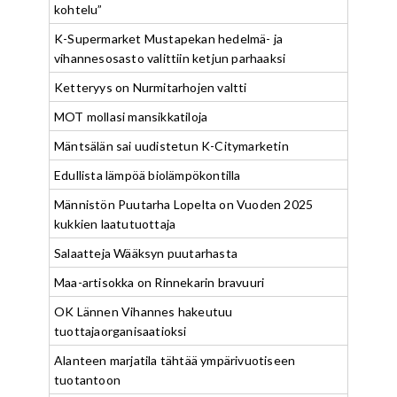
kohtelu”
K-Supermarket Mustapekan hedelmä- ja
vihannesosasto valittiin ketjun parhaaksi
Ketteryys on Nurmitarhojen valtti
MOT mollasi mansikkatiloja
Mäntsälän sai uudistetun K-Citymarketin
Edullista lämpöä biolämpökontilla
Männistön Puutarha Lopelta on Vuoden 2025
kukkien laatutuottaja
Salaatteja Wääksyn puutarhasta
Maa-artisokka on Rinnekarin bravuuri
OK Lännen Vihannes hakeutuu
tuottajaorganisaatioksi
Alanteen marjatila tähtää ympärivuotiseen
tuotantoon