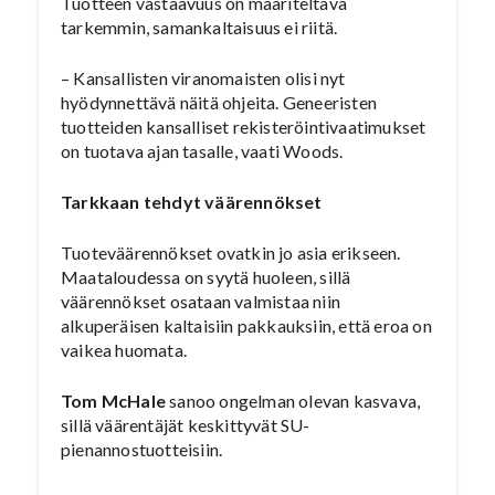
Tuotteen vastaavuus on määriteltävä
tarkemmin, samankaltaisuus ei riitä.
– Kansallisten viranomaisten olisi nyt
hyödynnettävä näitä ohjeita. Geneeristen
tuotteiden kansalliset rekisteröintivaatimukset
on tuotava ajan tasalle, vaati Woods.
Tarkkaan tehdyt väärennökset
Tuoteväärennökset ovatkin jo asia erikseen.
Maataloudessa on syytä huoleen, sillä
väärennökset osataan valmistaa niin
alkuperäisen kaltaisiin pakkauksiin, että eroa on
vaikea huomata.
Tom McHale
sanoo ongelman olevan kasvava,
sillä väärentäjät keskittyvät SU-
pienannostuotteisiin.