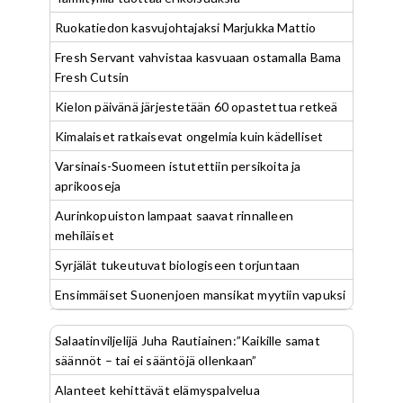
Ruokatiedon kasvujohtajaksi Marjukka Mattio
Fresh Servant vahvistaa kasvuaan ostamalla Bama
Fresh Cutsin
Kielon päivänä järjestetään 60 opastettua retkeä
Kimalaiset ratkaisevat ongelmia kuin kädelliset
Varsinais-Suomeen istutettiin persikoita ja
aprikooseja
Aurinkopuiston lampaat saavat rinnalleen
mehiläiset
Syrjälät tukeutuvat biologiseen torjuntaan
Ensimmäiset Suonenjoen mansikat myytiin vapuksi
Salaatinviljelijä Juha Rautiainen:”Kaikille samat
säännöt – tai ei sääntöjä ollenkaan”
Alanteet kehittävät elämyspalvelua