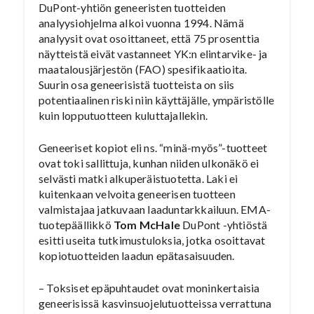
DuPont-yhtiön geneeristen tuotteiden
analyysiohjelma alkoi vuonna 1994. Nämä
analyysit ovat osoittaneet, että 75 prosenttia
näytteistä eivät vastanneet YK:n elintarvike- ja
maatalousjärjestön (FAO) spesifikaatioita.
Suurin osa geneerisistä tuotteista on siis
potentiaalinen riski niin käyttäjälle, ympäristölle
kuin lopputuotteen kuluttajallekin.
Geneeriset kopiot eli ns. “minä-myös”-tuotteet
ovat toki sallittuja, kunhan niiden ulkonäkö ei
selvästi matki alkuperäistuotetta. Laki ei
kuitenkaan velvoita geneerisen tuotteen
valmistajaa jatkuvaan laaduntarkkailuun. EMA-
tuotepäällikkö
Tom McHale
DuPont -yhtiöstä
esitti useita tutkimustuloksia, jotka osoittavat
kopiotuotteiden laadun epätasaisuuden.
– Toksiset epäpuhtaudet ovat moninkertaisia
geneerisissä kasvinsuojelutuotteissa verrattuna