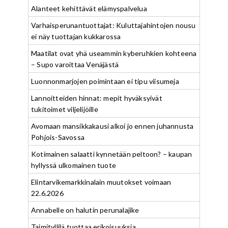
Alanteet kehittävät elämyspalvelua
Varhaisperunantuottajat: Kuluttajahintojen nousu
ei näy tuottajan kukkarossa
Maatilat ovat yhä useammin kyberuhkien kohteena
– Supo varoittaa Venäjästä
Luonnonmarjojen poimintaan ei tipu viisumeja
Lannoitteiden hinnat: mepit hyväksyivät
tukitoimet viljelijöille
Avomaan mansikkakausi alkoi jo ennen juhannusta
Pohjois-Savossa
Kotimainen salaatti kynnetään peltoon? – kaupan
hyllyssä ulkomainen tuote
Elintarvikemarkkinalain muutokset voimaan
22.6.2026
Annabelle on halutin perunalajike
Taimityllilä tuottaa erikoisuuksia