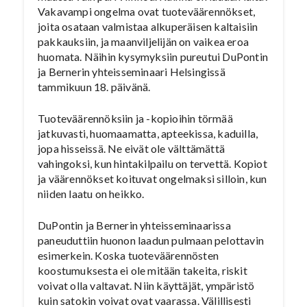
Vakavampi ongelma ovat tuoteväärennökset,
joita osataan valmistaa alkuperäisen kaltaisiin
pakkauksiin, ja maanviljelijän on vaikea eroa
huomata. Näihin kysymyksiin pureutui DuPontin
ja Bernerin yhteisseminaari Helsingissä
tammikuun 18. päivänä.
Tuoteväärennöksiin ja -kopioihin törmää
jatkuvasti, huomaamatta, apteekissa, kaduilla,
jopa hisseissä. Ne eivät ole välttämättä
vahingoksi, kun hintakilpailu on tervettä. Kopiot
ja väärennökset koituvat ongelmaksi silloin, kun
niiden laatu on heikko.
DuPontin ja Bernerin yhteisseminaarissa
paneuduttiin huonon laadun pulmaan pelottavin
esimerkein. Koska tuoteväärennösten
koostumuksesta ei ole mitään takeita, riskit
voivat olla valtavat. Niin käyttäjät, ympäristö
kuin satokin voivat ovat vaarassa. Välillisesti