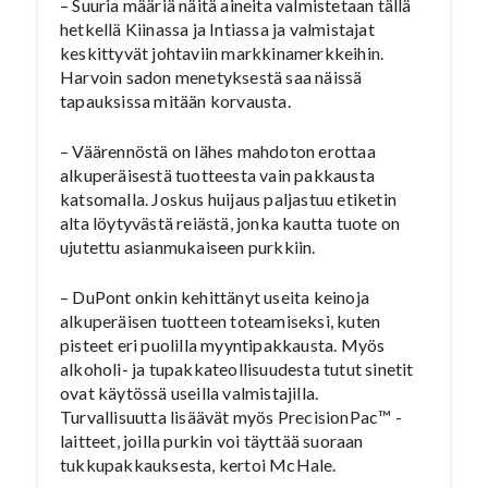
– Suuria määriä näitä aineita valmistetaan tällä
hetkellä Kiinassa ja Intiassa ja valmistajat
keskittyvät johtaviin markkinamerkkeihin.
Harvoin sadon menetyksestä saa näissä
tapauksissa mitään korvausta.
– Väärennöstä on lähes mahdoton erottaa
alkuperäisestä tuotteesta vain pakkausta
katsomalla. Joskus huijaus paljastuu etiketin
alta löytyvästä reiästä, jonka kautta tuote on
ujutettu asianmukaiseen purkkiin.
– DuPont onkin kehittänyt useita keinoja
alkuperäisen tuotteen toteamiseksi, kuten
pisteet eri puolilla myyntipakkausta. Myös
alkoholi- ja tupakkateollisuudesta tutut sinetit
ovat käytössä useilla valmistajilla.
Turvallisuutta lisäävät myös PrecisionPac™ -
laitteet, joilla purkin voi täyttää suoraan
tukkupakkauksesta, kertoi McHale.