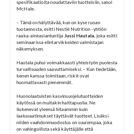
spesifikaatioita noudattaviin tuotteisiin, sanoi
McHale.
– Tämä on hälyttävää, kun on kyse ruoan
tuotannosta, esitti Nestlé Nutrition -yhtiön
raaka-aineasiantuntija
Jussi Hautala
, joka esitti
seminaarissa elintarvikkeiden valmistajan
näkemyksen.
Hautala puhui voimakkaasti yhteistyön puolesta
turvallisuuden saavuttamiseksi. – Kun tiedetään,
kenen kanssa toimitaan, riskit ovat
huomattavasti pienemmät.
Huonolaatuisten kasvinsuojelutuotteiden
käytössä on muitakin haittapuolia. Ne
liukenevat yleensä hitaammin kuin
laatuvaatimukset täyttävät tuotteet. Lisäksi
niiden vaahdonmuodostus on suurempaa, joka
on vahingollista sekä käyttäjälle että