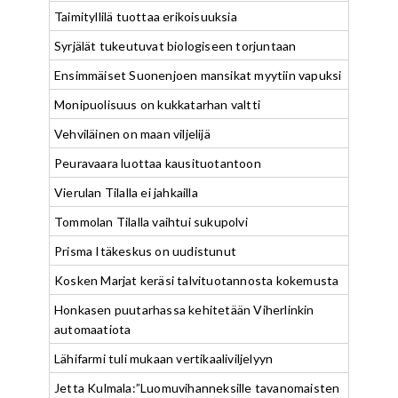
Taimityllilä tuottaa erikoisuuksia
Syrjälät tukeutuvat biologiseen torjuntaan
Ensimmäiset Suonenjoen mansikat myytiin vapuksi
Monipuolisuus on kukkatarhan valtti
Vehviläinen on maan viljelijä
Peuravaara luottaa kausituotantoon
Vierulan Tilalla ei jahkailla
Tommolan Tilalla vaihtui sukupolvi
Prisma Itäkeskus on uudistunut
Kosken Marjat keräsi talvituotannosta kokemusta
Honkasen puutarhassa kehitetään Viherlinkin
automaatiota
Lähifarmi tuli mukaan vertikaaliviljelyyn
Jetta Kulmala:”Luomuvihanneksille tavanomaisten