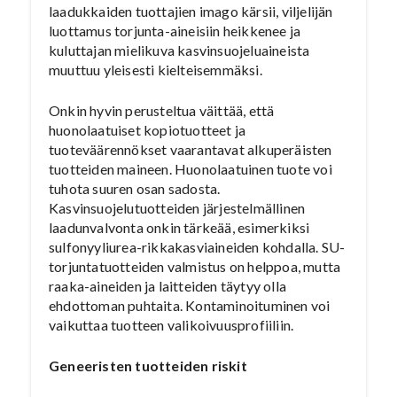
laadukkaiden tuottajien imago kärsii, viljelijän
luottamus torjunta-aineisiin heikkenee ja
kuluttajan mielikuva kasvinsuojeluaineista
muuttuu yleisesti kielteisemmäksi.
Onkin hyvin perusteltua väittää, että
huonolaatuiset kopiotuotteet ja
tuoteväärennökset vaarantavat alkuperäisten
tuotteiden maineen. Huonolaatuinen tuote voi
tuhota suuren osan sadosta.
Kasvinsuojelutuotteiden järjestelmällinen
laadunvalvonta onkin tärkeää, esimerkiksi
sulfonyyliurea-rikkakasviaineiden kohdalla. SU-
torjuntatuotteiden valmistus on helppoa, mutta
raaka-aineiden ja laitteiden täytyy olla
ehdottoman puhtaita. Kontaminoituminen voi
vaikuttaa tuotteen valikoivuusprofiiliin.
Geneeristen tuotteiden riskit