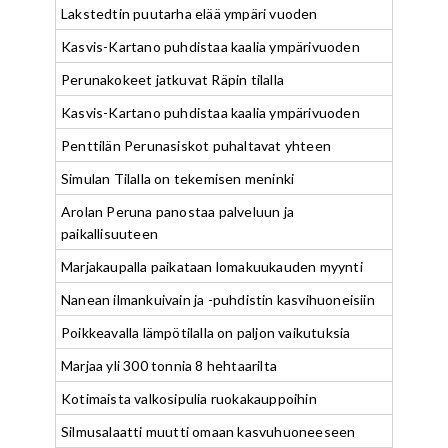
Lakstedtin puutarha elää ympäri vuoden
Kasvis-Kartano puhdistaa kaalia ympärivuoden
Perunakokeet jatkuvat Räpin tilalla
Kasvis-Kartano puhdistaa kaalia ympärivuoden
Penttilän Perunasiskot puhaltavat yhteen
Simulan Tilalla on tekemisen meninki
Arolan Peruna panostaa palveluun ja
paikallisuuteen
Marjakaupalla paikataan lomakuukauden myynti
Nanean ilmankuivain ja -puhdistin kasvihuoneisiin
Poikkeavalla lämpötilalla on paljon vaikutuksia
Marjaa yli 300 tonnia 8 hehtaarilta
Kotimaista valkosipulia ruokakauppoihin
Silmusalaatti muutti omaan kasvuhuoneeseen