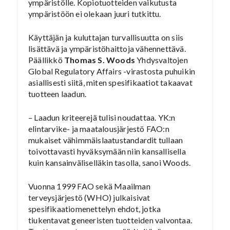
ympäristölle. Kopiotuotteiden vaikutusta
ympäristöön ei olekaan juuri tutkittu.
Käyttäjän ja kuluttajan turvallisuutta on siis
lisättävä ja ympäristöhaittoja vähennettävä.
Päällikkö
Thomas S. Woods
Yhdysvaltojen
Global Regulatory Affairs -virastosta puhuikin
asiallisesti siitä, miten spesifikaatiot takaavat
tuotteen laadun.
– Laadun kriteerejä tulisi noudattaa. YK:n
elintarvike- ja maatalousjärjestö FAO:n
mukaiset vähimmäislaatustandardit tullaan
toivottavasti hyväksymään niin kansallisella
kuin kansainväliselläkin tasolla, sanoi Woods.
Vuonna 1999 FAO sekä Maailman
terveysjärjestö (WHO) julkaisivat
spesifikaatiomenettelyn ehdot, jotka
tiukentavat geneeristen tuotteiden valvontaa.