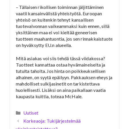
– Tällaisen rikollisen toiminnan jäljittäminen
vaatii kansainvälistä yhteistyötä. Euroopan
yhteisö on kuitenkin tehnyt kansallisen
tuotevalvonnan vaikeammaksi kuin ennen, sillä
yksittäinen maa ei voi kieltää geneerisen
tuotteen maahantuontia, jos sen rinnakkaistuote
on hyväksytty EU.n alueella.
Mitä asiakas voi siis tehdä tässä viidakossa?
Tuotteet kannattaa ostaa hyvämaineiselta ja
tutulta taholta. Jos hinta on poikkeuksellisen
alhainen, on syytä epäilyyn. Pakkauksen eheys ja
mahdolliset sulkijasinetit on tarkistettava
huolellisesti. Lisäksi on aina paikallaan vaatia
kaupasta kuittia, toteaa McHale.
Kategoriat
Uutiset
Korkeaoja: Tukijärjestelmää
yksinkertaistettava?