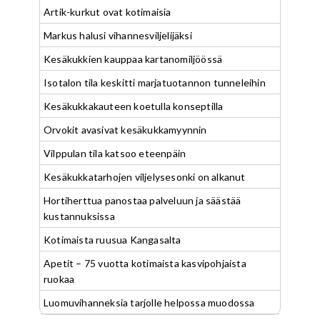
Artik-kurkut ovat kotimaisia
Markus halusi vihannesviljelijäksi
Kesäkukkien kauppaa kartanomiljöössä
Isotalon tila keskitti marjatuotannon tunneleihin
Kesäkukkakauteen koetulla konseptilla
Orvokit avasivat kesäkukkamyynnin
Vilppulan tila katsoo eteenpäin
Kesäkukkatarhojen viljelysesonki on alkanut
Hortiherttua panostaa palveluun ja säästää
kustannuksissa
Kotimaista ruusua Kangasalta
Apetit – 75 vuotta kotimaista kasvipohjaista
ruokaa
Luomuvihanneksia tarjolle helpossa muodossa